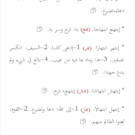
دعاء،تضرع.
* إبتهج ابتهاجا.
به: فرح وسر به.
(بهج)
* إبتهر ابتهارا.
1-إدعى كذبا. 2-السيف: انكسر
(بهر)
نصفين. 3-ه: رماه بما فيه من عيب. 4-بالغ في شيء ولم
يدع جهدا.
* إبتهش ابتهاشا.
إبتهج، فرح.
(بهش)
* إبتهل ابتهالا.
1-إلى الله: دعا وتضرع. 2-القوم:
(بهل)
لعنوا الظالم منهم.