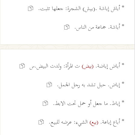
* أباش إباشة .(بيش) الشجرة: جعلها تثبت.
* أباشة. جماعة من الناس.
* أباض إباضة.
ت المرأة: ولدت البيض.س
(بيض)
* إباض. حبل تشد به رجل الجمل.
* إباط. ما جعل أو حمل تحت الابط.
* أباع إباعة.
الشيء: عرضه للبيع.
(بيع)