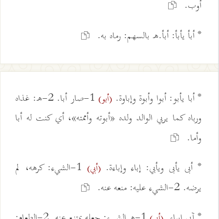
أوب.
* أبأ يأبأ: أبأ.ه بالسهم: رماه به.
* أبا يأبو: أبوا وأبوة وإباوة.
1-صار أبا. 2-ه: غذاه
(أبو)
ورباه كما يربي الوالد ولده «أبوته وأممته»، أي كنت له أبا
وأما.
* أبى يأبى ويأبي: إباء وإباءة.
1-الشيء: كرهه، لم
(أبي)
يرضه. 2-الشيء عليه: منعه عنه.
* آبى إيباء.
1-ه الشيء: جعله يمتنع عنه. 2-الطعام:
(أبي)