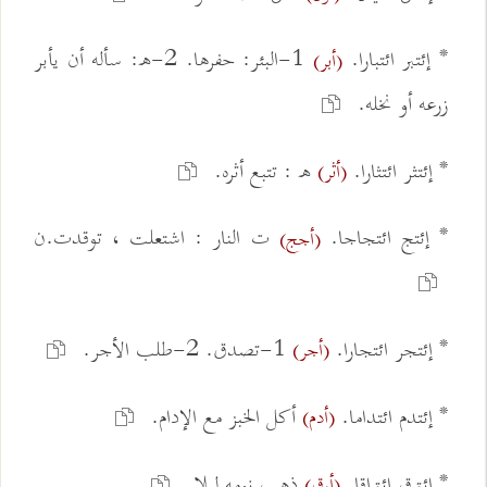
* إئتبر ائتبارا.
1-البئر: حفرها. 2-ه: سأله أن يأبر
(أبر)
زرعه أو نخله.
* إئتثر ائتثارا.
ه : تتبع أثره.
(أثر)
* إئتج ائتجاجا.
ت النار : اشتعلت ، توقدت.ن
(أجج)
* إئتجر ائتجارا.
1-تصدق. 2-طلب الأجر.
(أجر)
* إئتدم ائتداما.
أكل الخبز مع الإدام.
(أدم)
* إئترق ائتراقا.
ذهب نومه ليلا.
(أرق)