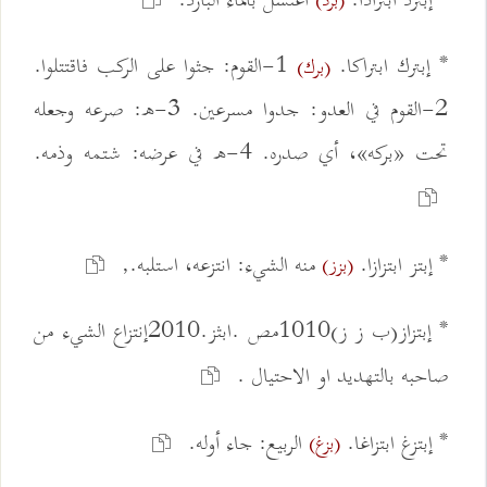
* إبترد ابترادا.
اغتسل بالماء البارد.
(برد)
* إبترك ابتراكا.
1-القوم: جثوا على الركب فاقتتلوا.
(برك)
2-القوم في العدو: جدوا مسرعين. 3-ه: صرعه وجعله
تحت «بركه»، أي صدره. 4-ه في عرضه: شتمه وذمه.
* إبتز ابتزازا.
منه الشيء: انتزعه، استلبه.,
(بزز)
* إبتزاز(ب ز ز)1010مص .ابثز.2010إنتزاع الشيء من
صاحبه بالتهديد او الاحتيال .
* إبتزغ ابتزاغا.
الربيع: جاء أوله.
(بزغ)