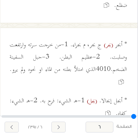
ضظع.
* أبجر
ج بجر، م بجراء. 1-من خرجت سرته وارتفعت
(بجر)
وصلبت. 2-عظيم البطن. 3-حبل السفينة
الضخم.4010الذي امتلأ بطنه من الماء او نحوه ولم يرو.
* أبجل إبجالا.
1-ه الشيء: فرح به. 2-ه الشيء:
(بجل)
كفاه.
الصفحة
6 / 2391
* أبجل.
عرق غليظ في اليد أو في الرجل، ج أباجل.
(بجل)