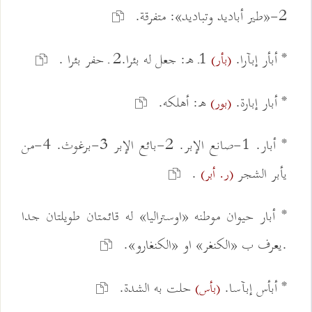
2-«طير أباديد وتباديد»: متفرقة.
* أبأر إبآرا.
1ـ ه: جعل له بئرا.2 ـ حفر بئرا .
(بأر)
* أبار إبارة.
ه: أهلكه.
(بور)
* أبار. 1-صانع الإبر. 2-بائع الإبر 3-برغوث. 4-من
يأبر الشجر
.
(ر. أبر)
* أبار حيوان موطنه «اوستراليا» له قائمتان طويلتان جدا
.يعرف ب «الكنغر» او «الكنغارو».
* أبأس إبآسا.
حلت به الشدة.
(بأس)