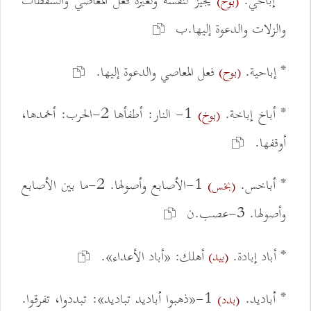
* إباحي.
يجيز لنفسه ولغيره فعل المعاصي والسقطات
(بوح)
والزلات والدعوة إليها.ب
* إباحية.
فعل المعاصي والدعوة إليها.
(بوح)
* أباخ إباخة.
1- النار: أطفأها 2-الحرب: أخمدها،
(بوخ)
أوقفها.
* أباخس.
1-الأصابع وأصولها. 2-ما بين الأصابع
(بخس)
وأصولها. 3-عصب.ن
* أباد إبادة.
أهلك: «أباد الأعداء».
(بيد)
* أباديد.
1-«ذهبوا أباديد تباديد»: تبددوا، تفرقوا.
(بدد)