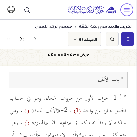
الغريب والمعاجم ولغة الفقه
معجم الرائد اللغوي
المجلد (1)
عرض الصفحة السابقة
* باب الألف
* أ 1-الحرف الأول من حروف الهجاء. وهو في حساب
الجمل عبارة عن واحد
. 2-«الألف اللينة»
، وهي
(1)
(ا)
ساكنة لا يبتدأ بها، كما في «قام». 3-«الهمزة»
، وهي
(أ)
متحركة. من معانيها:(أ) الاستفهام: «أدرست؟ أما