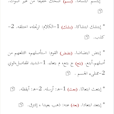
* إبتسم ابتساما.
ضحك خفيفا من غير صوت.
(بسم)
* إبتشك ابتشاكا.
1-الكلام: ارتجله، اختلقه. 2-
(بشك)
كذب.
* إبتض ابتضاضا.
القوم: استأصلهم، اقتلعهم من
(بضض)
أصلهم.أبتع.
ج بتع، م بتعاء. 1-شديد المفاصل،قوي
(بتع)
2-ممتلىء الجسم .
* إبتعث ابتعاثا.
1-ه: أرسله. 2-ه: أيقظه.
(بعث)
* إبتعد ابتعادا.
عنه: ذهب بعيدا ، إفترق.
(بعد)