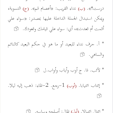
درست؟».
نداء القريب: «أعصام قم».
التسوية،
(ب)
(ج)
ويمكن استبدال الجملة الداخلة عليها بمصدر: «سواء علي
أقمت أم قعدت»، أي: سواء علي قيامك وقعودك.
* آ. حرف نداء للبعيد أو ما هو في حكم البعيد كالنائم
والساهي.
* لآئب. فا. ج أوب وأياب وأواب.ل
* إئتاب ائتيابا.
1-رجع. 2-الماء: ذهب إليه ليلا.
(أوب)
* إئتال ائتيالا.
المال: أصلحه وساسه.
(أول)