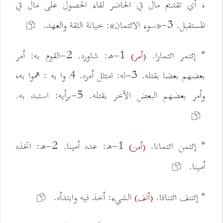
، أي تقديم مال في الحاضر لقاء الحصول على مال في
المستقبل. 3-«سوء الائتمان»: خيانة الثقة والعهد.
* إئتمر ائتمارا.
1-ه: شاوره. 2-القوم به: أمر
(أمر)
بعضهم بعضا بقتله. 3-له: امتثل أمره. 4ـ وا به : هموا به،
وأمر بعضهم البعض الآخر بقتله. 5-برأيه: استبد به.
* إئتمن ائتمانا.
1-ه: عده أمينا. 2-ه: اتخذه
(أمن)
أمينا.
* إئتنف ائتنافا.
الشيء: أخذ فيه وابتدأه.
(أنف)