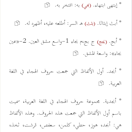
* إبتهى ابتهاء.
به: افتخر به.
(بهي)
* أبث إبثاثا.
ه السر: أطلعه عليه، أظهره له.
(بثث)
* أبج.
ج بج،م بجاء 1-واسع مشق العين. 2-«عين
(بجج)
بجاء»: واسعة المشق.
* أبجد. أول الألفاظ التي جمعت حروف الهجاء في اللغة
العربية.
* أبجدية. مجموعة حروف الهجاء في اللغة العربية، سميت
باسم أول الألفاظ التي جمعت هذه الحروف. وهذه الألفاظ
هي: أبجد، هوز، حطي، كلمن، سعفص، قرشت، ثخذ،