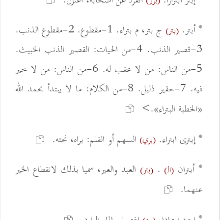
* إبتر ابترارا.
انفرد عن أصحابه، اعتزل.
(برر)
* أبتر.
ج بتر، م بتراء. 1-مقطوع. 2-مقطوع الذنب.
(بتر)
3-قصير الذنب. 4-من الحيات: القصير الذنب الخبيث.
5-من الناس: من لا عقب له. 6-من الناس: من لا خير
فيه. 7-حقير ذليل. 8-من الكلام: ما لا يبتدأ بحمد الله
«الخطبة البتراء».>
* إبترى ابتراء.
السهم أو القلم: براه، نحته.
(بري)
* أبتران
.
العبد والعير، سميا بذلك لانقطاع الخير
(الـ)
(بتر)
عنهما.