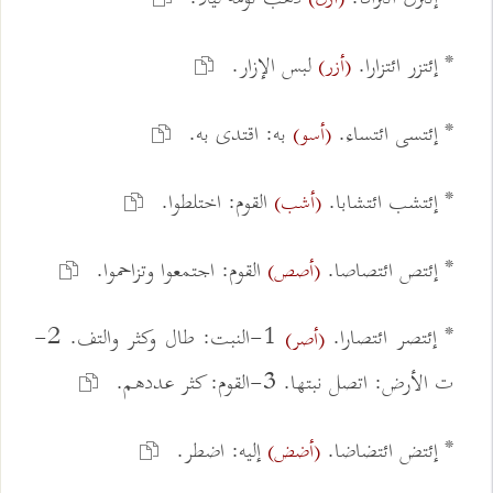
* إئتزر ائتزارا.
لبس الإزار.
(أزر)
* إئتسى ائتساء.
به: اقتدى به.
(أسو)
* إئتشب ائتشابا.
القوم: اختلطوا.
(أشب)
* إئتص ائتصاصا.
القوم: اجتمعوا وتزاحموا.
(أصص)
* إئتصر ائتصارا.
1-النبت: طال وكثر والتف. 2-
(أصر)
ت الأرض: اتصل نبتها. 3-القوم: كثر عددهم.
* إئتض ائتضاضا.
إليه: اضطر.
(أضض)