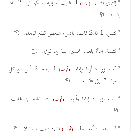
* إئتوى ائتواء.
1-البيت أو إليه: سكن فيه. 2-له:
(أوي)
رق له.
* کئس. 1ـ فا.2ـ قانط، يائس، شخص قطع الرجاء.
* کئسة. إمرأة بلغت خمسين سنة وما فوق.
* آب يؤوب: أوبا وإيابا.
1-رجع. 2-أتى من كل
(أوب)
ناحية. 3-إلى الله: تاب.
* آب يؤوب: إيابا وأيوبا.
ت الشمس: غابت.
(أوب)
* آب يؤوب: أوبا ومآبا.
الماء: ذهب إليه ليلا.
(أوب)