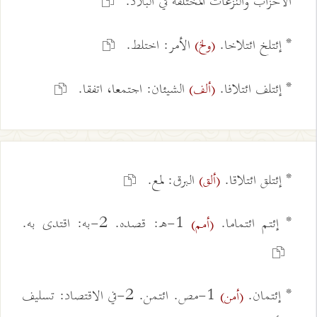
الأحزاب والنزعات المختلفة في البلاد.
* إئتلخ ائتلاخا.
الأمر: اختلط.
(ولخ)
* إئتلف ائتلافا.
الشيئان: اجتمعا، اتفقا.
(ألف)
* إئتلق ائتلاقا.
البرق: لمع.
(ألق)
* إئتم ائتماما.
1-ه: قصده. 2-به: اقتدى به.
(أمم)
* إئتمان.
1-مص. ائتمن. 2-في الاقتصاد: تسليف
(أمن)