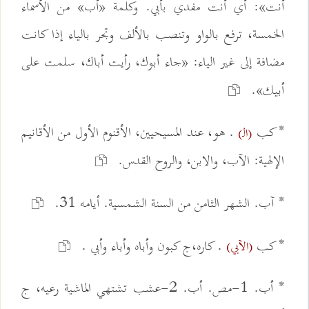
أنت»: أي أنت مفدي بأبي. وكلمة «أب» من الأسماء
الخمسة، ترفع بالواو وتنصب بالألف وتجر بالياء إذا كانت
مضافة إلى غير الياء: «جاء أبوك، رأيت أباك، سلمت على
أبيك».
* کب
. هو، عند المسيحيين، الأقنوم الأول من الأقانيم
(الـ)
الإلهية: الآب، والابن، والروح القدس.
* آب. الشهر الثامن من السنة الشمسية. أيامه 31.
* کب
. كاره،ج کبون وأباه وأباء وأبي .
(الآبي)
* أب. 1-مص. أب. 2-عشب تشتهي الماشية رعيه، ج