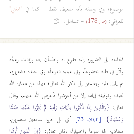
موضوع، وفي وصفه بأنه ضعيف فقط - كما في
"المغني"
للعراقي:
- تساهل.
(ص 178)
الحاجة بل الضرورة إليه ففرح به واطمأن به، وزادت رغبتُه
وأثّر في قلبه خضوعاً، وفي عينيه دموعاً، وفي جلده قشعريرة،
ثم يلين قلبه ويطمئن إلى ذكر الله تعالى؛ فهذا من هداية الله
لعبده وتوفيقه إياه، إلا مَن أعرضوا فأعرض الله عنهم، وقال
تعالى:
{وَالَّذِينَ إِذَا ذُكِّرُوا بِآيَاتِ رَبِّهِمْ لَمْ يَخِرُّوا عَلَيْهَا صُمًّا
وَعُمْيَانًا}
أي بل خروا سامعين مبصرين،
[الفرقان: 73]
منقادين لها طوعاً واختياراً، وقال تعالى:
{إِنَّ الَّذِينَ أُوتُوا