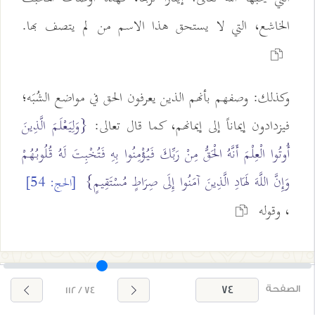
الخاشع، التي لا يستحق هذا الاسم من لم يتصف بها.
وكذلك: وصفهم بأنهم الذين يعرفون الحق في مواضع الشُبَه؛
فيزدادون إيماناً إلى إيمانهم، كما قال تعالى:
{وَلِيَعْلَمَ الَّذِينَ
أُوتُوا الْعِلْمَ أَنَّهُ الْحَقُّ مِنْ رَبِّكَ فَيُؤْمِنُوا بِهِ فَتُخْبِتَ لَهُ قُلُوبُهُمْ
وَإِنَّ اللَّهَ لَهَادِ الَّذِينَ آمَنُوا إِلَى صِرَاطٍ مُسْتَقِيمٍ}
[الحج: 54]
، وقوله
الصفحة
74 / 112
تعالى:
{إِنَّ الَّذِينَ آمَنُوا وَعَمِلُوا الصَّالِحَاتِ وَأَخْبَتُوا إِلَى رَبِّهِمْ}