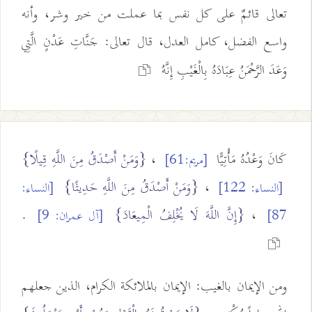
تعالى قائمٌ على كل نفس بما عملت من خير وشر، وأنه
واسع الفضل، كامل العدل، قال تعالى: جَنَّاتِ عَدْنٍ الَّتِي
وَعَدَ الرَّحْمَنُ عِبَادَهُ بِالْغَيْبِ إِنَّهُ
كَانَ وَعْدُهُ مَأْتِيًّا
،
{وَمَنْ أَصْدَقُ مِنَ اللَّهِ قِيلًا}
[مريم:61]
،
{وَمَنْ أَصْدَقُ مِنَ اللَّهِ حَدِيثًا}
[النساء: 122]
[النساء:
،
{إِنَّ اللَّهَ لَا يُخْلِفُ الْمِيعَادَ}
.
87]
[آل عمران: 9]
ومن الإيمان بالغيب: الإيمان بالملائكة الكرام، الذين جعلهم