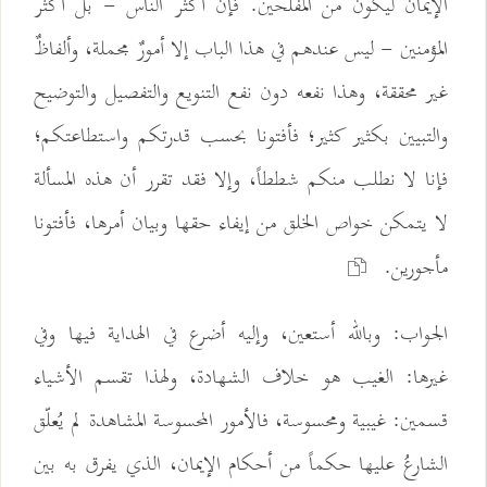
الإيمان ليكون من المفلحين. فإن أكثر الناس - بل أكثر
المؤمنين - ليس عندهم في هذا الباب إلا أمورٌ مجملة، وألفاظٌ
غير محققة، وهذا نفعه دون نفع التنويع والتفصيل والتوضيح
والتبيين بكثير كثير؛ فأفتونا بحسب قدرتكم واستطاعتكم؛
فإنا لا نطلب منكم شططاً، وإلا فقد تقرر أن هذه المسألة
لا يتمكن خواص الخلق من إيفاء حقها وبيان أمرها، فأفتونا
مأجورين.
الجواب: وبالله أستعين، وإليه أضرع في الهداية فيها وفي
غيرها: الغيب هو خلاف الشهادة، ولهذا تقسم الأشياء
قسمين: غيبية ومحسوسة، فالأمور المحسوسة المشاهدة لم يُعلّق
الشارعُ عليها حكماً من أحكام الإيمان، الذي يفرق به بين