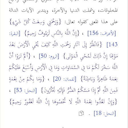
المخلوقات، وشملت الدنيا والآخرة، ويتدبر الآيات الدالة
على هذا المعنى كقوله تعالى:
{وَرَحْمَتِي وَسِعَتْ كُلَّ شَيْءٍ}
،
{إِنَّ اللَّهَ بِالنَّاسِ لَرَءُوفٌ رَحِيمٌ}
[الأعراف: 156]
[البقرة:
{فَانْظُرْ إِلَى آثَارِ رَحْمَتِ اللَّهِ كَيْفَ يُحْيِ الْأَرْضَ بَعْدَ
143]
مَوْتِهَا إِنَّ ذَلِكَ لَمُحْيِ الْمَوْتَى}
،
{أَلَمْ تَرَوْا أَنَّ
[الروم: 50]
اللَّهَ سَخَّرَ لَكُمْ مَا فِي السَّمَاوَاتِ وَمَا فِي الْأَرْضِ وَأَسْبَغَ عَلَيْكُمْ
نِعَمَهُ ظَاهِرَةً وَبَاطِنَةً}
،
{وَمَا بِكُمْ مِنْ نِعْمَةٍ
[لقمان: 20]
فَمِنَ اللَّهِ ثُمَّ إِذَا مَسَّكُمُ الضُّرُّ فَإِلَيْهِ تَجْأَرُونَ}
،
[النحل: 53]
{وَإِنْ تَعُدُّوا نِعْمَةَ اللَّهِ لَا تُحْصُوهَا إِنَّ اللَّهَ لَغَفُورٌ رَحِيمٌ}
.
[النحل: 18]