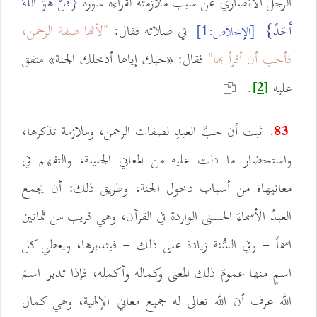
الرجل الأنصاري عن سبب ملازمته لقراءة سورة
{قُلْ هُوَ اللَّهُ
أَحَدٌ}
في صلاته فقال:
"لأنها صفة الرحمن،
[الإخلاص:1]
فأحب أن أقرأ بها"
فقال: «حبك إياها أدخلك الجنة» متفق
عليه
.
[2]
ثبت أن حبَّ العبدِ لصفات الرحمن، وملازمة تذكرها،
83.
واستحضار ما دلت عليه من المعاني الجليلة، والتفهم في
معانيها؛ من أسباب دخول الجنة، وطريق ذلك: أن يجمع
العبدُ الأسماءَ الحسنى الواردة في القرآن، وهي قريب من ثمانين
اسماً - وفي السُّنة زيادة على ذلك - فيتدبرها، ويعطي كل
اسمٍ منها عمومَ ذلك المعنى وكماله وأكمله، فإذا تدبر اسمَ
الله عرف أن الله تعالى له جميع معاني الإلهية، وهي كمال