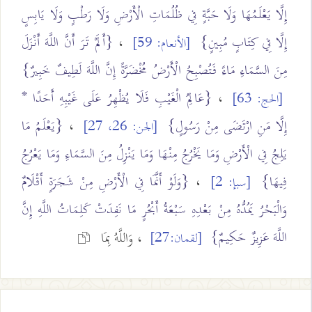
إِلَّا يَعْلَمُهَا وَلَا حَبَّةٍ فِي ظُلُمَاتِ الْأَرْضِ وَلَا رَطْبٍ وَلَا يَابِسٍ
إِلَّا فِي كِتَابٍ مُبِينٍ}
،
{أَلَمْ تَرَ أَنَّ اللَّهَ أَنْزَلَ
[الأنعام: 59]
مِنَ السَّمَاءِ مَاءً فَتُصْبِحُ الْأَرْضُ مُخْضَرَّةً إِنَّ اللَّهَ لَطِيفٌ خَبِيرٌ}
،
{عَالِمُ الْغَيْبِ فَلَا يُظْهِرُ عَلَى غَيْبِهِ أَحَدًا *
[الحج: 63]
إِلَّا مَنِ ارْتَضَى مِنْ رَسُولٍ}
،
{يَعْلَمُ مَا
[الجن: 26، 27]
يَلِجُ فِي الْأَرْضِ وَمَا يَخْرُجُ مِنْهَا وَمَا يَنْزِلُ مِنَ السَّمَاءِ وَمَا يَعْرُجُ
فِيهَا}
،
{وَلَوْ أَنَّمَا فِي الْأَرْضِ مِنْ شَجَرَةٍ أَقْلَامٌ
[سبإ: 2]
وَالْبَحْرُ يَمُدُّهُ مِنْ بَعْدِهِ سَبْعَةُ أَبْحُرٍ مَا نَفِدَتْ كَلِمَاتُ اللَّهِ إِنَّ
اللَّهَ عَزِيزٌ حَكِيمٌ}
، وَاللَّهُ بِمَا
[لقمان:27]