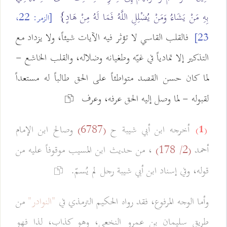
بِهِ مَنْ يَشَاءُ وَمَنْ يُضْلِلِ اللَّهُ فَمَا لَهُ مِنْ هَادٍ}
[الزمر: 22،
فالقلب القاسي لا تؤثر فيه الآيات شيئاً، ولا يزداد مع
23]
التذكير إلا تمادياً في غيّه وطغيانه وضلاله، والقلب الخاشع -
لما كان حسن القصد متواطئاً على الحق طالباً له مستعداً
لقبوله - لما وصل إليه الحق عرفه، وعرف
أخرجه ابن أبي شيبة ح
وصالح ابن الإمام
(6787)
(1)
أحمد
، من حديث ابن المسيب موقوفاً عليه من
(2/ 178)
قوله، وفي إسناد ابن أبي شيبة رجل لم يُسمّ.
وأما الوجه المرفوع، فقد رواه الحكيم الترمذي في
"النوادر"
من
طريق سليمان بن عمرو النخعي، وهو كذاب، لذا فهو