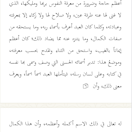
أعظم حاجة وضرورة من معرفة النفوس بربها ومليكها، الذي
لا غنى لها عنه طرفة عين، ولا صلاح لها ولا زكاء إلا بمعرفته
وعبادته، وكلما كان العبد أعرف بأسماء ربه، وما يستحقه من
صفات الكمال، وما يتنزه عنه مما يضاد ذلك؛ كان أعظم
إيماناً بالغيب، واستحق من الثناء والمدح بحسب معرفته،
وموضعُ هذا: تدبر أسمائه الحسنى التي وصف وسمى بها نفسه
في كتابه وعلى لسان رسله، فيتأملها العبد اسماً اسماً، ويعرف
معنى ذلك، وأن
له تعالى في ذلك الاسم أكمله وأعظمه، وأن هذا الكمال