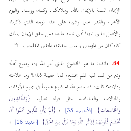
الإيمان الستة بالإيمان بالله، وملائكته، وكتبه، ورسله، واليوم
الآخر، والقدر خيره وشره، على هذا الوجه الذي ذكرنا،
والأصل الذي نبهنا أدنى تنبيه عليه، فمن حقق الإيمان بذلك
كله كان من المؤمنين بالغيب حقيقة، المتقين المفلحين.
فائدة: ما هو الخشوع الذي أمر الله به، ومدح أهلَه
84.
وذم من قسا قلبه فلم يخشع، فما حقيقة ذلك؟ وما علامته
ودلالته؟ قلت: قد مدح الله الخشوع عموماً في جميع الأوقات
والحالات والعبادات، مثل قوله تعالى:
{وَالْخَاشِعِينَ
وَالْخَاشِعَاتِ}
،
{أَلَمْ يَأْنِ لِلَّذِينَ آمَنُوا أَنْ
[الأحزاب: 35]
تَخْشَعَ قُلُوبُهُمْ لِذِكْرِ اللَّهِ وَمَا نَزَلَ مِنَ الْحَقِّ}
،
[الحديد: 16]