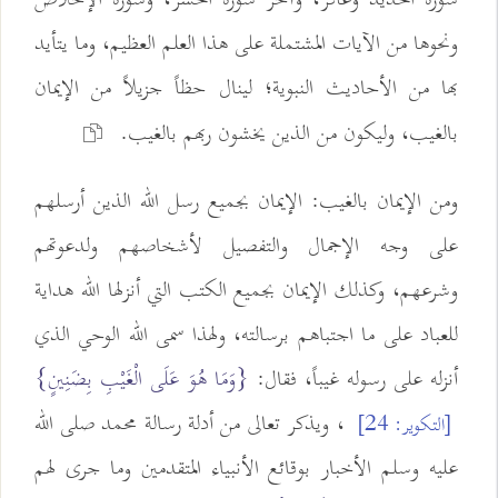
ونحوها من الآيات المشتملة على هذا العلم العظيم، وما يتأيد
بها من الأحاديث النبوية؛ لينال حظاً جزيلاً من الإيمان
بالغيب، وليكون من الذين يخشون ربهم بالغيب.
ومن الإيمان بالغيب: الإيمان بجميع رسل الله الذين أرسلهم
على وجه الإجمال والتفصيل لأشخاصهم ولدعوتهم
وشرعهم، وكذلك الإيمان بجميع الكتب التي أنزلها الله هداية
للعباد على ما اجتباهم برسالته، ولهذا سمى الله الوحي الذي
أنزله على رسوله غيباً، فقال:
{وَمَا هُوَ عَلَى الْغَيْبِ بِضَنِينٍ}
، ويذكر تعالى من أدلة رسالة محمد صلى الله
[التكوير: 24]
عليه وسلم الأخبار بوقائع الأنبياء المتقدمين وما جرى لهم