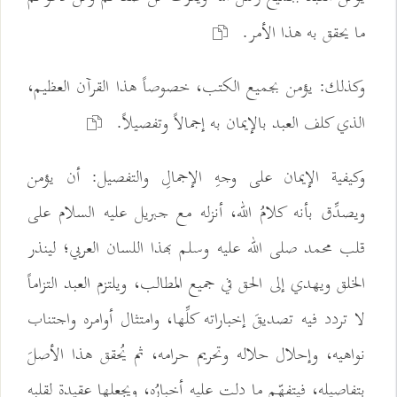
ما يحقق به هذا الأمر.
وكذلك: يؤمن بجميع الكتب، خصوصاً هذا القرآن العظيم،
الذي كلف العبد بالإيمان به إجمالاً وتفصيلاً.
وكيفية الإيمان على وجهِ الإجمالِ والتفصيل: أن يؤمن
ويصدِّق بأنه كلامُ الله، أنزله مع جبريل عليه السلام على
قلب محمد صلى الله عليه وسلم بهذا اللسان العربي؛ لينذر
الخلق ويهدي إلى الحق في جميع المطالب، ويلتزم العبد التزاماً
لا تردد فيه تصديقَ إخباراته كلِّها، وامتثال أوامره واجتناب
نواهيه، وإحلال حلاله وتحريم حرامه، ثم يُحقق هذا الأصلَ
بتفاصيله، فيتفهّم ما دلت عليه أخبارُه، ويجعلها عقيدة لقلبه