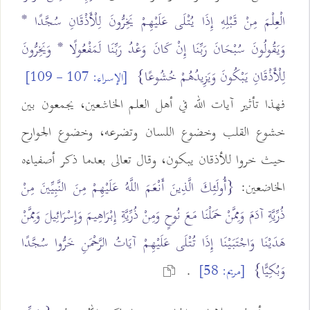
الْعِلْمَ مِنْ قَبْلِهِ إِذَا يُتْلَى عَلَيْهِمْ يَخِرُّونَ لِلْأَذْقَانِ سُجَّدًا *
وَيَقُولُونَ سُبْحَانَ رَبِّنَا إِنْ كَانَ وَعْدُ رَبِّنَا لَمَفْعُولًا * وَيَخِرُّونَ
لِلْأَذْقَانِ يَبْكُونَ وَيَزِيدُهُمْ خُشُوعًا}
[الإسراء: 107 - 109]
فهذا تأثير آيات الله في أهل العلم الخاشعين، يجمعون بين
خشوع القلب وخضوع اللسان وتضرعه، وخضوع الجوارح
حيث خروا للأذقان يبكون، وقال تعالى بعدما ذكر أصفياءه
الخاضعين:
{أُولَئِكَ الَّذِينَ أَنْعَمَ اللَّهُ عَلَيْهِمْ مِنَ النَّبِيِّينَ مِنْ
ذُرِّيَّةِ آدَمَ وَمِمَّنْ حَمَلْنَا مَعَ نُوحٍ وَمِنْ ذُرِّيَّةِ إِبْرَاهِيمَ وَإِسْرَائِيلَ وَمِمَّنْ
هَدَيْنَا وَاجْتَبَيْنَا إِذَا تُتْلَى عَلَيْهِمْ آيَاتُ الرَّحْمَنِ خَرُّوا سُجَّدًا
وَبُكِيًّا}
.
[مريم: 58]