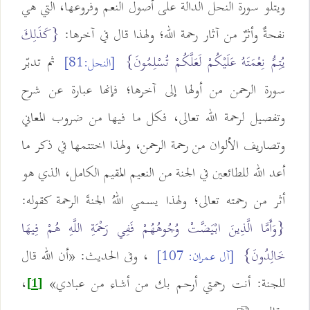
ويتلو سورة النحل الدالة على أصول النعم وفروعها، التي هي
نفحةٌ وأثرٌ من آثار رحمة الله؛ ولهذا قال في آخرها:
{كَذَلِكَ
يُتِمُّ نِعْمَتَهُ عَلَيْكُمْ لَعَلَّكُمْ تُسْلِمُونَ}
ثم تدبّر
[النحل:81]
سورة الرحمن من أولها إلى آخرها؛ فإنها عبارة عن شرح
وتفصيل لرحمة الله تعالى، فكل ما فيها من ضروب المعاني
وتصاريف الألوان من رحمة الرحمن، ولهذا اختتمها في ذكر ما
أعد الله للطائعين في الجنة من النعيم المقيم الكامل، الذي هو
أثر من رحمته تعالى؛ ولهذا يسمي اللهُ الجنةَ الرحمة كقوله:
{وَأَمَّا الَّذِينَ ابْيَضَّتْ وُجُوهُهُمْ فَفِي رَحْمَةِ اللَّهِ هُمْ فِيهَا
خَالِدُونَ}
، وفى الحديث: «أن الله قال
[آل عمران: 107]
للجنة: أنت رحمتي أرحم بك من أشاء من عبادي»
،
[1]