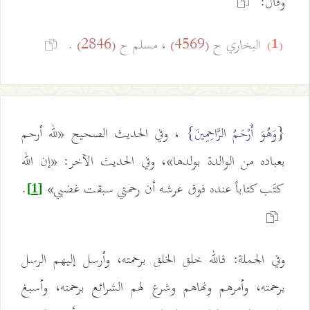
وقال:
البخاري ح
، مسلم ح
.
(2846)
(4569)
(1)
{وَهُوَ أَرْحَمُ الرَّاحِمِينَ}
، وفي الحديث الصحيح «لله أرحم
بعباده من الوالدة بولدها»، وفي الحديث الآخر: «إن الله
كتَب كتاباً عنده فوق عرشه أن رحمتي سبقت غضبي»
.
[1]
وفي الجملة: فالله خلق الخلق برحمته، وأرسل إليهم الرسل
برحمته، وأمرهم ونهاهم وشرع لهم الشرائع برحمته، وأسبغ