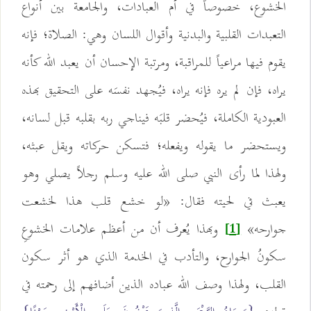
الخشوع، خصوصاً في أم العبادات، والجامعة بين أنواع
التعبدات القلبية والبدنية وأقوال اللسان وهي: الصلاة؛ فإنه
يقوم فيها مراعياً للمراقبة، ومرتبة الإحسان أن يعبد الله كأنه
يراه، فإن لم يره فإنه يراه، فيُجهد نفسَه على التحقيق بهذه
العبودية الكاملة، فيُحضر قلبَه فيناجي ربه بقلبه قبل لسانه،
ويستحضر ما يقوله ويفعله؛ فتسكن حركاته ويقل عبثه،
ولهذا لما رأى النبي صلى الله عليه وسلم رجلاً يصلي وهو
يعبث في لحيته فقال: «لو خشع قلب هذا لخشعت
جوارحه»
وبهذا يُعرف أن من أعظم علامات الخشوعِ
[1]
سكونُ الجوارح، والتأدب في الخدمة الذي هو أثر سكون
القلب، ولهذا وصف الله عباده الذين أضافهم إلى رحمته في