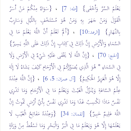
يَعْلَمُ السِّرَّ وَأَخْفَى}
،
{سَوَاءٌ مِنْكُمْ مَنْ أَسَرَّ
[طه: 7]
الْقَوْلَ وَمَنْ جَهَرَ بِهِ وَمَنْ هُوَ مُسْتَخْفٍ بِاللَّيْلِ وَسَارِبٌ
بِالنَّهَارِ}
،
{أَلَمْ تَعْلَمْ أَنَّ اللَّهَ يَعْلَمُ مَا فِي
[الرعد:10]
السَّمَاءِ وَالْأَرْضِ إِنَّ ذَلِكَ فِي كِتَابٍ إِنَّ ذَلِكَ عَلَى اللَّهِ يَسِيرٌ}
،
{إِنَّ اللَّهَ لَا يَخْفَى عَلَيْهِ شَيْءٌ فِي الْأَرْضِ وَلَا
[الحج: 70]
فِي السَّمَاءِ * هُوَ الَّذِي يُصَوِّرُكُمْ فِي الْأَرْحَامِ كَيْفَ يَشَاءُ لَا إِلَهَ
إِلَّا هُوَ الْعَزِيزُ الْحَكِيمُ}
،
{إِنَّ اللَّهَ عِنْدَهُ
[آل عمران: 5، 6]
عِلْمُ السَّاعَةِ وَيُنَزِّلُ الْغَيْثَ وَيَعْلَمُ مَا فِي الْأَرْحَامِ وَمَا تَدْرِي
نَفْسٌ مَاذَا تَكْسِبُ غَدًا وَمَا تَدْرِي نَفْسٌ بِأَيِّ أَرْضٍ تَمُوتُ إِنَّ
اللَّهَ عَلِيمٌ خَبِيرٌ}
{وَعِنْدَهُ مَفَاتِحُ الْغَيْبِ لَا
[لقمان: 34]
يَعْلَمُهَا إِلَّا هُوَ وَيَعْلَمُ مَا فِي الْبَرِّ وَالْبَحْرِ وَمَا تَسْقُطُ مِنْ وَرَقَةٍ