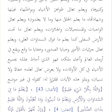
وكبيرها، ويعلم تعالى ظواهرَ الأشياء وبواطنَها، غيبَها
وشهادتَها، ما يعلم الخلقُ منها وما لا يعلمون؛ ويعلم تعالى
الواجبات والمستحيلات والجائزات، ويعلم تعالى ما تحت
الأرض السفلى كما يعلم ما فوق السماوات العلى، ويعلم
تعالى جزئيات الأمور وخبايا الصدور، وخفايا ما وقع ويقع في
أرجاء العالم وأنحاء ملكه، فهو الذي أحاط علمُه بجميع
الأشياء في كل الأوقات، ولا يعرِض تعالى لعلمه خفاءٌ ولا
نسيان، ويتلو هذه الآيات المقرّرِةِ له: كقوله في غير موضع
{وَاللَّهُ بِكُلِّ شَيْءٍ عَلِيمٌ}
،
{يَعْلَمُ مَا فِي
[الأنفال: 43]
السَّمَاوَاتِ وَالْأَرْضِ وَيَعْلَمُ مَا تُسِرُّونَ وَمَا تُعْلِنُونَ وَاللَّهُ عَلِيمٌ
بِذَاتِ الصُّدُورِ}
،
{وَإِنْ تَجْهَرْ بِالْقَوْلِ فَإِنَّهُ
[التغابن: 4]