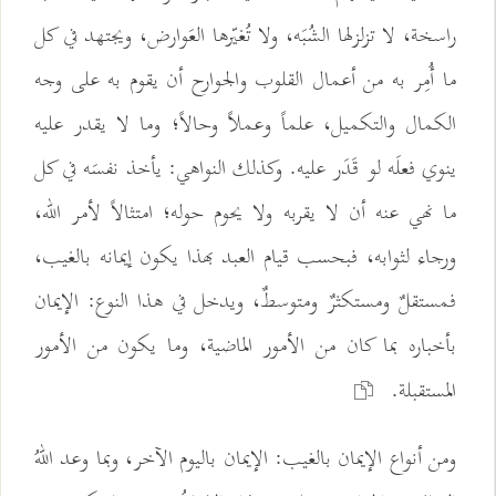
راسخة، لا تزلزلها الشُبَه، ولا تُغيّرها العَوارض، ويجتهد في كل
ما أُمِر به من أعمال القلوب والجوارح أن يقوم به على وجه
الكمال والتكميل، علماً وعملاً وحالاً؛ وما لا يقدر عليه
ينوي فعلَه لو قَدَر عليه. وكذلك النواهي: يأخذ نفسَه في كل
ما نهي عنه أن لا يقربه ولا يحوم حوله؛ امتثالاً لأمر الله،
ورجاء لثوابه، فبحسب قيام العبد بهذا يكون إيمانه بالغيب،
فمستقلٌ ومستكثرٌ ومتوسطٌ، ويدخل في هذا النوع: الإيمان
بأخباره بما كان من الأمور الماضية، وما يكون من الأمور
المستقبلة.
ومن أنواع الإيمان بالغيب: الإيمان باليوم الآخر، وبما وعد اللهُ