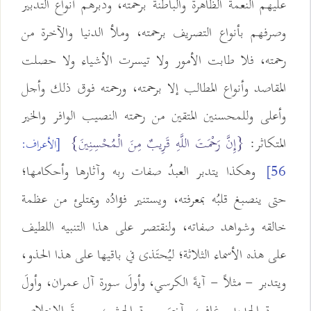
عليهم النعمة الظاهرة والباطنة برحمته، ودبرهم أنواع التدبير
وصرفهم بأنواع التصريف برحمته، وملأ الدنيا والآخرة من
رحمته، فلا طابت الأمور ولا تيسرت الأشياء ولا حصلت
المقاصد وأنواع المطالب إلا برحمته، ورحمته فوق ذلك وأجل
وأعلى وللمحسنين المتقين من رحمته النصيب الوافر والخير
المتكاثر:
{إِنَّ رَحْمَتَ اللَّهِ قَرِيبٌ مِنَ الْمُحْسِنِينَ}
[الأعراف:
وهكذا يتدبر العبدُ صفات ربه وآثارها وأحكامها؛
56]
حتى ينصبغ قلبُه بمعرفته، ويستنير فؤادُه ويمتلئ من عظمة
خالقه وشواهد صفاته، ولنقتصر على هذا التنبيه اللطيف
على هذه الأسماء الثلاثة؛ ليُحتَذى في باقيها على هذا الحذو،
ويتدبر - مثلاً - آيةَ الكرسي، وأولَ سورة آل عمران، وأولَ
سورة الحديد وغافر، وآخرَ سورة الحشر، وسورةَ الإخلاص