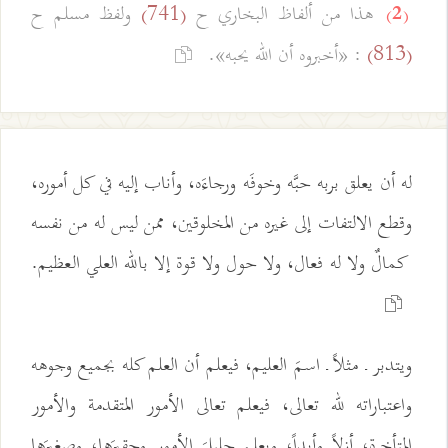
هذا من ألفاظ البخاري ح
ولفظ مسلم ح
(741)
(2)
: «أخبروه أن الله يحبه».
(813)
له أن يعلق بربه حبَّه وخوفَه ورجاءَه، وأناب إليه في كل أموره،
وقطع الالتفات إلى غيره من المخلوقين، ممن ليس له من نفسه
كمالٌ ولا له فعال، ولا حول ولا قوة إلا بالله العلي العظيم.
ويتدبر ـ مثلاً ـ اسمَ العليم، فيعلم أن العلم كله بجميع وجوهه
واعتباراته لله تعالى، فيعلم تعالى الأمور المتقدمة والأمور
المتأخرة، أزلاً وأبداً، ويعلم جليلَ الأمور وحقيرَها، وصغيرَها