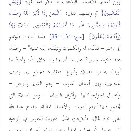
ومِن أعظم علامات الخاشعين: ما ذكر اللهُ بقوله
{وَبَشِّرِ
الْمُخْبِتِينَ}
ثم وصفهم فقال:
{الَّذِينَ إِذَا ذُكِرَ اللَّهُ وَجِلَتْ
قُلُوبُهُمْ وَالصَّابِرِينَ عَلَى مَا أَصَابَهُمْ وَالْمُقِيمِي الصَّلَاةِ وَمِمَّا
رَزَقْنَاهُمْ يُنْفِقُونَ}
فلما أخبتت قلوبهم
[الحج: 34 - 35]
إلى ربهم - فذلّت له وانكسرت وتبتّلت إليه تبتيلاً - وجِلَتْ
عند ذكره، وصبرتْ على ما أصابها مِن ابتلاء الله، وأدَّتْ ما
أُمِرتْ به من الصلاة وأنواع النفقات؛ فجمع بين وصف
المخبتين، وبين أعمال القلوب - وهو الصبر والوجل -
وأعمال الجوارح كلها، وأقوال اللسان - وهو الصلاة التي
تجتمع فيها أنواع التعبد- والأعمال المالية، وتقديم محبة الله
على محبة المال، فأخرَجتِ المالَ المحبوبَ للنفوس في الوجوه
التي يحبها الله تعالى؛ إيثاراً لربها، فهذه أوصاف المخبت