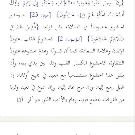
{إِنَّ الَّذِينَ آمَنُوا وَعَمِلُوا الصَّالِحَاتِ وَأَخْبَتُوا إِلَى رَبِّهِمْ أُولَئِكَ
أَصْحَابُ الْجَنَّةِ هُمْ فِيهَا خَالِدُونَ}
، ومدح
[هود: 23]
الخشوع خصوصاً في الصلاة، مثل قوله:
{الَّذِينَ هُمْ فِي
صَلَاتِهِمْ خَاشِعُونَ}
فخشوعُ القلب عنوانُ
[المؤمنون: 2]
الإيمان وعلامة السعادة، كما أن قسوتَه وعدمَ خشوعه عنوانُ
الشقاوة؛ فالخشوع انكسار القلب وذله بين يدي ربه، وأن
يبقى هذا الخشوع مستصحباً مع العبد في جميع أوقاته، إن
غفل رجع إليه، وإن مرح عاد إليه، وإن شرع في تعبد وقربة
من القربات خضع فيها، وقام بالأدب الذي هو أثر