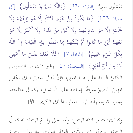
تَعْمَلُونَ خَبِيرٌ
{وَاللَّهُ خَبِيرٌ بِمَا تَعْمَلُونَ}
[البقرة: 234]
[آل
{مَا يَكُونُ مِنْ نَجْوَى ثَلَاثَةٍ إِلَّا هُوَ رَابِعُهُمْ وَلَا
عمران: 153]
خَمْسَةٍ إِلَّا هُوَ سَادِسُهُمْ وَلَا أَدْنَى مِنْ ذَلِكَ وَلَا أَكْثَرَ إِلَّا هُوَ
مَعَهُمْ أَيْنَ مَا كَانُوا ثُمَّ يُنَبِّئُهُمْ بِمَا عَمِلُوا يَوْمَ الْقِيَامَةِ إِنَّ اللَّهَ
بِكُلِّ شَيْءٍ عَلِيمٌ}
{فَلَا تَعْلَمُ نَفْسٌ مَا أُخْفِيَ
[المجادلة:7]
لَهُمْ مِنْ قُرَّةِ أَعْيُنٍ}
وغير ذلك من النصوص
[السجدة: 17]
الكثيرة الدالة على هذا المعنى، فإنَّ تَدبُّر بعضَ ذلك يكفي
المؤمنَ البصيرَ معرفةً بإحاطة علم الله تعالى، وكمال عظمته،
وجليل قدره، وأنه الرب العظيم المالك الكريم.
وكذلك: يتدبر اسمَه الرحمن، وأنه تعالى واسعُ الرحمة، له كمالُ
الرحمة، ورحمتُه قد ملأتِ العالم العلوي والسفلي وجميعَ