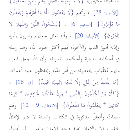
الله عباداً مُكْرَمين،
{لَا يَسْبِقُونَهُ بِالْقَوْلِ وَهُمْ بِأَمْرِهِ يَعْمَلُونَ}
، وأنهم
{لَا يَعْصُونَ اللَّهَ مَا أَمَرَهُمْ وَيَفْعَلُونَ
[الأنبياء: 28]
مَا يُؤْمَرُونَ}
،
{يُسَبِّحُونَ اللَّيْلَ وَالنَّهَارَ لَا
[التحريم: 6]
يَفْتُرُونَ}
، وأنه تعالى جعلهم يدبرون بأمره
[الأنبياء: 20]
وإذنه أمورَ الدنيا والآخرة، فهم أكثرُ جنود الله، وهم رسله
في أحكامه الدينية وأحكامه القدرية، وأن الله جعل للعبد
منهم مُعَقِّباتٍ يحفظونه من أمر الله، ويحفظون عليه أعماله:
{مَا يَلْفِظُ مِنْ قَوْلٍ إِلَّا لَدَيْهِ رَقِيبٌ عَتِيدٌ}
،
[ق: 18]
{كَلَّا بَلْ تُكَذِّبُونَ بِالدِّينِ * وَإِنَّ عَلَيْكُمْ لَحَافِظِينَ * كِرَامًا
كَاتِبِينَ * يَعْلَمُونَ مَا تَفْعَلُونَ}
ولهم
[الانفطار: 9 - 12]
صفاتٌ وأفعالٌ مذكورة في الكتاب والسنة لا يتم الإيمانُ
بالغيب إلا بالإيمان بها؛ فرجع الإيمان بالغيب إلى أصول