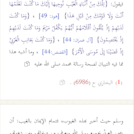
فيقول:
{تِلْكَ مِنْ أَنْبَاءِ الْغَيْبِ نُوحِيهَا إِلَيْكَ مَا كُنْتَ تَعْلَمُهَا
أَنْتَ وَلَا قَوْمُكَ مِنْ قَبْلِ هَذَا}
،
{وَمَا كُنْتَ
[هود: 49]
لَدَيْهِمْ إِذْ يُلْقُونَ أَقْلَامَهُمْ أَيُّهُمْ يَكْفُلُ مَرْيَمَ وَمَا كُنْتَ لَدَيْهِمْ
إِذْ يَخْتَصِمُونَ}
،
{وَمَا كُنْتَ بِجَانِبِ الْغَرْبِيِّ
[آل عمران: 44]
إِذْ قَضَيْنَا إِلَى مُوسَى الْأَمْرَ}
، وما أشبه هذا
[القصص:44]
مما فيه التبيان لصحة رسالة محمد صلى الله عليه
البخاري ح
.
(6986)
(1)
وسلم حيث أخبر بهذه الغيوب، فتمام الإيمان بالغيب: أن
يؤمن العبدُ بجميع رسل الله ويعرف من صفاتهم ومن دعوتهم