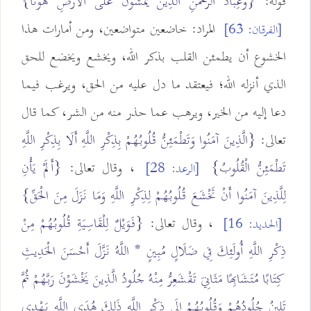
قوله:
{وَعِبَادُ الرَّحْمَنِ الَّذِينَ يَمْشُونَ عَلَى الْأَرْضِ هَوْنًا}
المراد: خاضعين متواضعين، ومن أمارات هذا
[الفرقان: 63]
الخشوع أن يطمئن القلب بذكر الله، ويخشع ويخضع للحق
الذي أنزله الله؛ فيعتقد ما دل عليه من الحق، ويرغب فيما
دعا إليه من الخير، ويرهب عما حذر منه من الشر، كما قال
تعالى:
{الَّذِينَ آمَنُوا وَتَطْمَئِنُّ قُلُوبُهُمْ بِذِكْرِ اللَّهِ أَلَا بِذِكْرِ اللَّهِ
تَطْمَئِنُّ الْقُلُوبُ}
، وقال تعالى:
{أَلَمْ يَأْنِ
[الرعد: 28]
لِلَّذِينَ آمَنُوا أَنْ تَخْشَعَ قُلُوبُهُمْ لِذِكْرِ اللَّهِ وَمَا نَزَلَ مِنَ الْحَقِّ}
، وقال تعالى:
{فَوَيْلٌ لِلْقَاسِيَةِ قُلُوبُهُمْ مِنْ
[الحديد: 16]
ذِكْرِ اللَّهِ أُولَئِكَ فِي ضَلَالٍ مُبِينٍ * اللَّهُ نَزَّلَ أَحْسَنَ الْحَدِيثِ
كِتَابًا مُتَشَابِهًا مَثَانِيَ تَقْشَعِرُّ مِنْهُ جُلُودُ الَّذِينَ يَخْشَوْنَ رَبَّهُمْ ثُمَّ
تَلِينُ جُلُودُهُمْ وَقُلُوبُهُمْ إِلَى ذِكْرِ اللَّهِ ذَلِكَ هُدَى اللَّهِ يَهْدِي