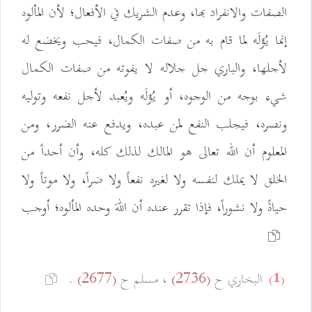
الصفات والانفراد بها، وعدم الشريك في الأفعال؛ لأن المألوه
إنما يُؤلَه لما قام به من صفات الكمال، فيحب ويخضع له
لأجلها، والباري جل جلاله لا يفوته من صفات الكمال
شيء بوجه من الوجوه، أو يُؤلَه ويُعبد لأجل نفعه وتوليه
ونصره، فيجلب النفع لمن عبده، ويدفع عنه الضرر، ومن
المعلوم أن الله تعالى هو المالك لذلك كله، وأن أحداً من
الخلق لا يملك لنفسه ولا لغيره نفعاً ولا ضراً، ولا موتاً ولا
حياةً ولا نشوراً، فإذا تقرر عنده أن اللهَ وحده المألوه؛ أوجب
البخاري ح
، مسلم ح
.
(2677)
(2736)
(1)