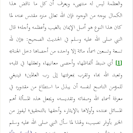
والعظمة ليس له منتهى، ويعرف أن كل ما ناقض هذا
الكمال بوجه من الوجوه فإن الله تعالى منزه مقدس عنه، لما
كان هذا النوع هو أصل الإيمان بالغيب وأعظمه وأجله؛ قال
النبي صلى الله عليه وسلم في الحديث الصحيح: «إن لله
تسعة وتسعين اسماً، مائة إلا واحد، من أحصاها دخل الجنة»
أي ضبط ألفاظها، وأحصى معانيها، وتعقلها في قلبه،
[1]
وتعبد الله بها، وتقرب بمعرفتها إلى رب العالمين؛ فينبغي
للمؤمن الناصح لنفسه أن يبذل ما استطاع من مقدوره في
معرفة أسماء الله وصفاته وتقديسه، ويجعل هذه المسألة أهم
المسائل عنده، وأولاها بالإيثار، وأحقها بالتحقيق؛ ليفوز من
الخير بأوفر نصيب، ولهذا لما سأل النبي صلى الله عليه وسلم