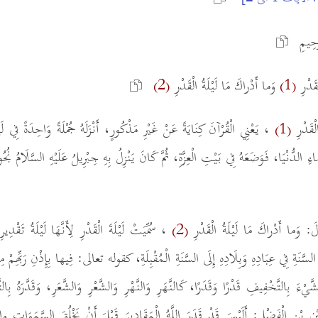
َّحِيمِ
لْقَدْرِ
وَما أَدْراكَ مَا لَيْلَةُ الْقَدْرِ
(2)
(1)
 الْقَدْرِ
، يَعْنِي الْقُرْآنَ كِنَايَةً عَنْ غَيْرِ مَذْكُورٍ، أَنْزَلَهُ جُمْلَةً وَاحِدَةً فِي لَيْل
(1)
ِ الدُّنْيَا، فَوَضَعَهُ فِي بَيْتِ الْعِزَّةِ، ثُمَّ كَانَ يَنْزِلُ بِهِ جِبْرِيلُ عَلَيْهِ السَّلَامُ نُ
َالَ: وَما أَدْراكَ مَا لَيْلَةُ الْقَدْرِ
، سُمِّيَتْ لَيْلَةَ الْقَدْرِ لِأَنَّهَا لَيْلَةُ تَقْدِي
(2)
ْرَ السَّنَةِ فِي عِبَادِهِ وَبِلَادِهِ إِلَى السَّنَةِ الْمُقْبِلَةِ، كقوله تعالى: فِيها بِإِذْنِ رَبِّهِمْ
لشَّيْءَ بِالتَّخْفِيفِ قَدْرًا وَقَدَرًا، كَالنَّهَرِ وَالنَّهْرِ وَالشَّعْرِ وَالشَّعَرِ، وَقَدَّرَهُ بِا
ْنِ بْنِ الْفَضْلِ: أَلَيْسَ قَدْ قَدَرَ اللَّهُ الْمَقَادِيرَ قَبْلَ أَنْ يَخْلُقَ السَّم