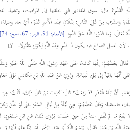
ى لَيْلَةِ الْقَدْرِ؟ قال: سوق المقادير التي خلقها إلى المواقيت، وتنفيذ ا
ةِ وَالشَّرَفِ مِنْ قَوْلِ النَّاسِ: لِفُلَانٍ عِنْدَ الْأَمِيرِ قَدْرٌ، أَيْ جاه ومنزلة،
َّهُ تَعَالَى: وَما قَدَرُوا اللَّهَ حَقَّ قَدْرِهِ
[الأنعام: 91، الزمر: 67، الحج: 74]
: لأن العمل الصالح فيه يكون ذَا قَدْرٍ عِنْدَ اللَّهِ لِكَوْنِهِ مَقْبُولًا.
 فَقَالَ بَعْضُهُمْ: إِنَّهَا كَانَتْ عَلَى عَهْدِ رَسُولِ اللَّهِ صَلَّى اللَّهُ عَلَيْهِ وَسَلَّمَ
َلَى أَنَّهَا بَاقِيَةٌ إِلَى يَوْمِ الْقِيَامَةِ. وَرُوِيَ عَنْ عَبْدِ اللَّهِ بْنِ مُكَانِسٍ مَوْلَى مُعَا
: زَعَمُوا أَنَّ لَيْلَةَ الْقَدْرِ قَدْ رُفِعَتْ؟ قَالَ: كَذِبَ مَنْ قَالَ ذَلِكَ، قُلْتُ: هِ
بله وَقَالَ بَعْضُهُمْ: هِيَ لَيْلَةٌ مِنْ لَيَالِي السَّنَةِ حَتَّى لَوْ عَلَّقَ رَجُلٌ طَل
ْرِ لَا يَقَعُ مَا لَمْ تَمْضِ سَنَةٌ مِنْ حِينِ حَلَفَ، يُرْوَى ذَلِكَ عَنِ ابْنِ مَسْعُودٍ، قَ
بْدَ اللَّهِ بْنَ عُمَرَ فَقَالَ: يَرْحَمُ اللَّهُ أَبَا عَبْدِ الرَّحْمَنِ أَمَا إِنَّهُ عَلِمَ أَنَّهَا فِ