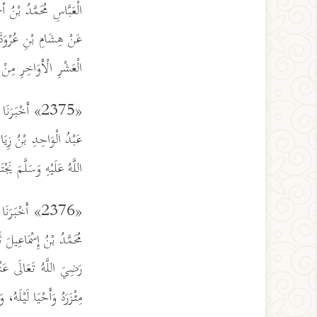
الْعَبَّاسِ مُحَمَّدُ بْ
عَنْ هِشَامِ بْنِ عُرْوَةَ 
الْعَشْرِ الْأَوَاخِرِ مِنْ
«2375» أَخْب
عَبْدُ الْوَاحِدِ بْنُ زِيَ
اللَّهُ عَلَيْهِ وَسَلَّمَ يَ
«2376» أَخْبَرَنَا عَبْدُ الْوَاحِدِ
مُحَمَّدُ بْنُ إِسْمَاع
رَضِيَ اللَّهُ تَعَالَى عَ
مِئْزَرَهُ وَأَحْيَا لَيْلَهُ، 