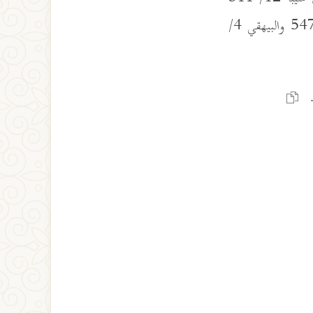
و3/ 75 و5/ 75 وابن عدي في «الكامل» 4/ 201 والطحاوي في «المشكل» 5479 والبيهقي 4/