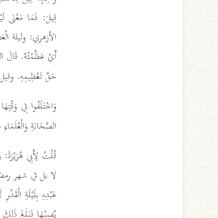
قِيلَ: فَمَا مَعْنَ
الأزهري: وليلة الْعَظَمَ
أَيْ عَظَّمْتُهُ. قَالَ الل
حَقَّ تَعْظِيمِهِ. وقيل
وَاخْتَلَفُوا فِي وَقْتِهَا
الصَّحَابَةِ وَالْعُلَمَاءِ ع
قُلْتُ لِأَبِي هُرَيْرَةَ
لا بل في شهر رمضان، فاستق
عَبْدِهِ بِلَيْلَةِ الْقَد
يُصِبْهَا فَبَلَغَ ذَلِكَ عَ