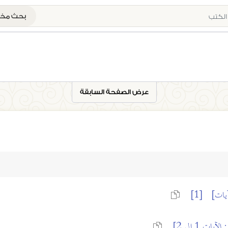
بحث م
عرض الصفحة السابقة
يات]
[1]
 الآيات 1 الى 2]