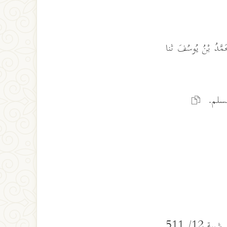
 مُحَمَّدُ بْنُ يُوسُفَ ثنا
وأخرجه البخاري 2019 و2020 ومسلم 1169 وأحمد 6/ 56 و204 وابن أبي شيبة 12/ 511