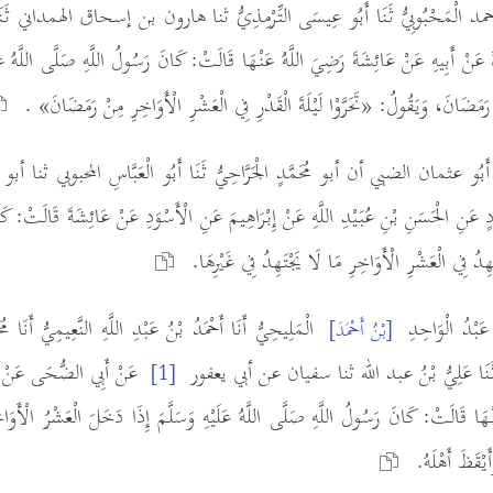
نُ أحمد الْمَحْبُوبِيُّ ثَنَا أَبُو عِيسَى التِّرْمِذِيُّ ثنا هارون بن إسحاق الهمداني ثَنَا ع
عَنْ أَبِيهِ عَنْ عَائِشَةَ رَضِيَ اللَّهُ عَنْهَا قَالَتْ: كَانَ رَسُولُ اللَّهِ صَلَّى اللَّهُ عَلَي
 رَمَضَانَ، وَيَقُولُ: «تَحَرَّوْا لَيْلَةَ الْقَدْرِ فِي الْعَشْرِ الْأَوَاخِرِ مِنْ رَمَضَانَ» .
َرَنَا أَبُو عثمان الضبي أن أبو مُحَمَّدٍ الْجَرَّاحِيُّ ثَنَا أَبُو الْعَبَّاسِ المحبوبي ثن
ادٍ عَنِ الْحَسَنِ بْنِ عُبَيْدِ اللَّهِ عَنْ إِبْرَاهِيمَ عَنِ الْأَسْوَدِ عَنْ عَائِشَةَ قَالَتْ: ك
جْتَهِدُ فِي الْعَشْرِ الْأَوَاخِرِ مَا لَا يَجْتَهِدُ فِي غَيْرِهَا.
الْمَلِيحِيُّ أَنَا أَحْمَدُ بْنُ عَبْدِ اللَّهِ النَّعِيمِيُّ أَنَا 
[بْنُ أَحْمَدَ]
ِيلَ ثَنَا عَلِيُّ بْنُ عبد الله ثنا سفيان عن أبي يعفور
عَنْ أَبِي الضُّحَى عَنْ م
[1]
نْهَا قَالَتْ: كَانَ رَسُولُ اللَّهِ صَلَّى اللَّهُ عَلَيْهِ وَسَلَّمَ إِذَا دَخَلَ الْعَشْرُ الْأَو
وَأَيْقَظَ أَهْلَهُ.