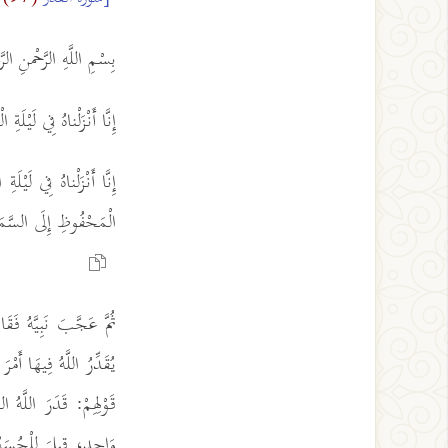
بِسْمِ اللَّهِ الرَّحْمنِ الر
إِنَّا أَنْزَلْناهُ فِي لَيْلَةِ ا
إِنَّا أَنْزَلْناهُ فِي لَيْلَةِ
الْمَحْفُوظِ إِلَى السَّمَاء
ثُمَّ عَجَّبَ نَبِيَّهُ فَق
يُقَدِّرُ اللَّهُ فِيهَا أَم
قَوْلِهِمْ: قَدَرَ اللَّهُ ا
وَاحِدٍ، قِيلَ لِلْحُسَي