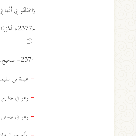
وَاخْتَلَفُوا فِي أَنَّهَا فِ
«2377» أَخْبَرَنَا عَبْدُ الْوَاحِدِ
2374- صحيح. هارون الهمداني، ثقة، وقد توبع ومن دونه، ومن فوقه رجال البخاري ومسلم.
عبدة بن سليمان 
-
وهو في «شرح السنة» 1816 ب
-
وهو في «سنن الترمذي» 792 عن 
-
-