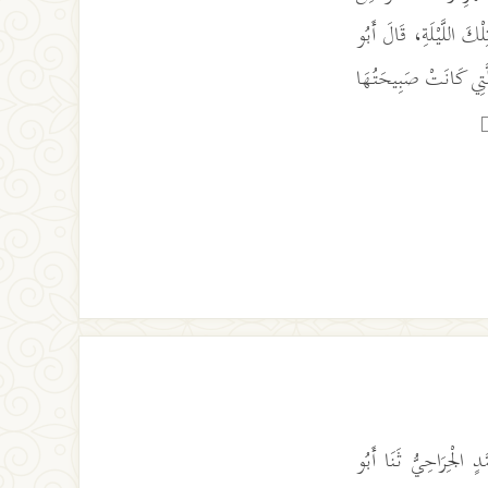
ْكَ اللَّيْلَةِ، قَالَ أَبُو
الَّتِي كَانَتْ صَبِيحَتُهَا
َدٍ الْجِرَاحِيُّ ثَنَا أَبُو