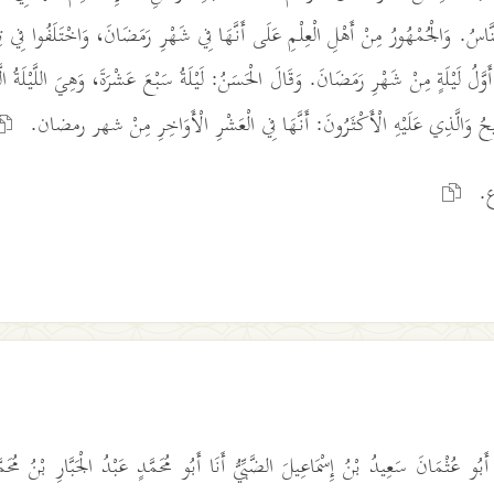
لنَّاسُ. وَالْجُمْهُورُ مِنْ أَهْلِ الْعِلْمِ عَلَى أَنَّهَا فِي شَهْرِ رَمَضَانَ، وَاخْتَلَفُوا فِي تِل
 أَوَّلُ لَيْلَةٍ مِنْ شَهْرِ رَمَضَانَ. وَقَالَ الْحَسَنُ: لَيْلَةُ سَبْعَ عَشْرَةَ، وَهِيَ اللَّيْلَةُ 
ِيحُ وَالَّذِي عَلَيْهِ الْأَكْثَرُونَ: أَنَّهَا فِي الْعَشْرِ الْأَوَاخِرِ مِنْ شهر رمضان.
ع.
نَا أَبُو عُثْمَانَ سَعِيدُ بْنُ إِسْمَاعِيلَ الضَّبِّيُّ أَنَا أَبُو مُحَمَّدٍ عَبْدُ الْجَبَّارِ بْنُ مُحَمّ