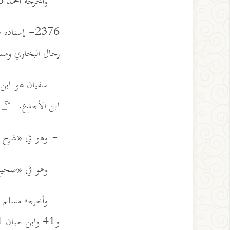
وأخرجه أحمد 6/ 82 و123 و256 من طريقين عن عبد الواحد بن زياد به.
-
2376- إسنا
رجال البخاري وم
سفيان هو ابن ع
-
ابن الأجدع.
وهو في «شرح السنة» 1823 ب
-
وهو في «صحيح البخاري» 2024 عن علي
-
-
و41 وابن حبان 321 والبيهقي 4/ 313 من طرق عن سفيان بن عيينة به.