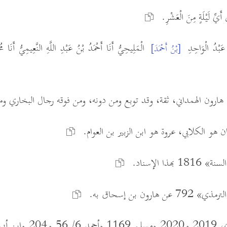
ي أَيِّ لَيْلَةٍ مِنَ الْعَشْرِ.
الْمَلِيحِيُّ أَنَا أَحْمَدُ بْنُ عَبْدِ اللَّهِ النَّعِيمِيُّ أَنَا
[بْنُ أَحْمَدَ]
هو الكلابي، عروة هو ابن الزبير بن العوام.
هذا الإسناد.
هارون بن إسحاق به.