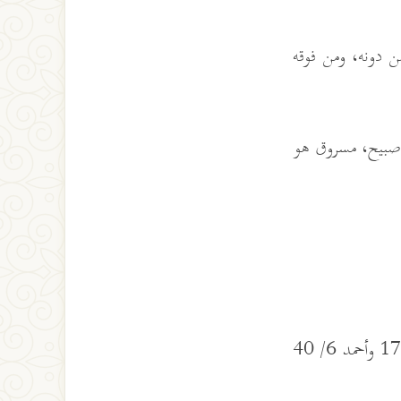
ن دونه، ومن فوقه
 صبيح، مسروق هو
وأخرجه مسلم 1174 وأبو داود 1376 والنسائي 3/ 217 و218 وابن ماجه 1768 وأحمد 6/ 40