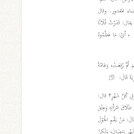
لقضاء المقدور. وقال
 يقال: قَدَرْتُ فُلَانًا
، أَيْ: مَا عَظَّمُوهُ
 ثُمَّ رُفِعَتْ، وَعَامَّةُ
وِيَةَ قَالَ:
يَ فِي كُلِّ شَهْرٍ؟ قال:
َاقَ امْرَأَتِهِ وَعِتْقَ
الَ: مَنْ يَقُمِ الْحَوْلَ
ي شَهْرِ رَمَضَانَ، وَلَكِنْ