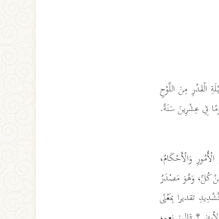
َةِ الْقَدْرِ مِنَ اللَّوْحِ
جُومًا فِي عِشْرِينَ سَنَةً.
رِ الْأُمُورِ وَالْأَحْكَامُ،
 مِنْ كُلِّ، وَهُوَ مَصْدَرُ
لتَّشْدِيدِ تقديرا بِمَعْنًى
َوَاتِ والأرض؟ قال: نعم،