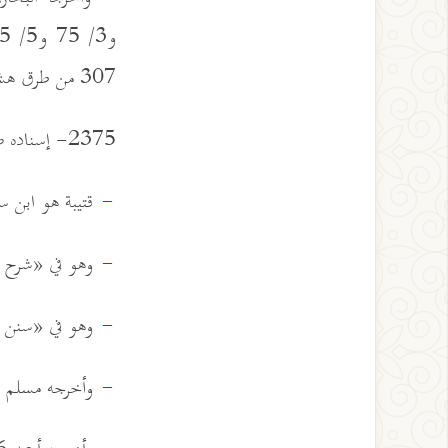
307 من طرق هشام بن عروة به.
2375- إسناده صحيح على شرط مسلم لتفرده عن الحسن وباقي الإسناد على شرطهما.
قتيبة هو ابن سع
-
وهو في «شرح السنة» 1824 ب
-
وهو في «سنن الترمذي» 796 عن ق
-
وأخرجه مسلم 1175 ح 8 عن قتيبة عن سعيد به.
-