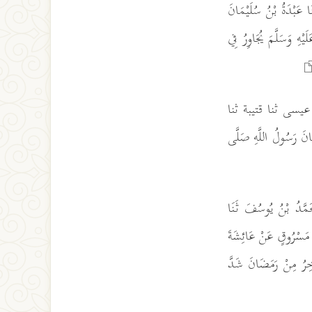
َبْدَةُ بْنُ سُلَيْمَانَ
ْهِ وَسَلَّمَ يُجَاوِرُ فِي
ا أبو عيسى ثنا قتيبة ثنا
َانَ رَسُولُ اللَّهِ صَلَّى
مُحَمَّدُ بْنُ يُوسُفَ ثَنَا
َسْرُوقٍ عَنْ عَائِشَةَ
َاخِرُ مِنْ رَمَضَانَ شَدَّ