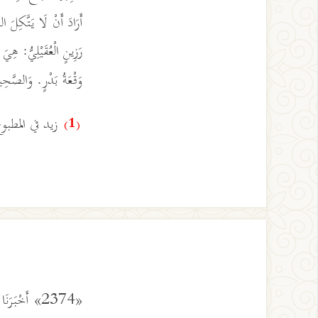
أَرَادَ أَنْ لَا يَتَّكِلَ ا
رَزِينٍ الْعُقَيْلِيُّ: هِيَ
وَقْعَةُ بَدْرٍ. وَالصَّح
زيد في المطبو
(1)
«2374» أَخْبَرَ