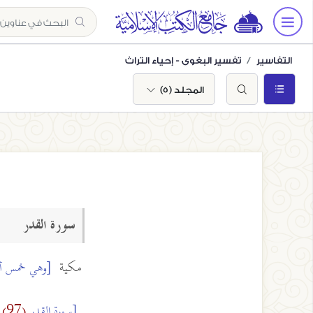
التفاسير
تفسير البغوي - إحياء التراث
المجلد (5)
سورة القدر
مكية
[وهي خمس آ
[سورة القدر
(97)
: