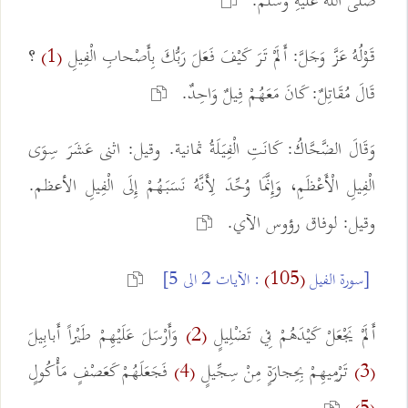
صَلَّى اللَّهُ عَلَيْهِ وَسَلَّمَ.
قَوْلُهُ عَزَّ وَجَلَّ: أَلَمْ تَرَ كَيْفَ فَعَلَ رَبُّكَ بِأَصْحابِ الْفِيلِ
؟
(1)
قَالَ مُقَاتِلٌ: كَانَ مَعَهُمْ فِيلٌ وَاحِدٌ.
وَقَالَ الضَّحَّاكُ: كَانَتِ الْفِيَلَةُ ثمانية. وقيل: اثنى عَشَرَ سِوَى
الْفِيلِ الْأَعْظَمِ، وَإِنَّمَا وُحِّدَ لِأَنَّهُ نَسَبَهُمْ إِلَى الْفِيلِ الأعظم.
وقيل: لوفاق رؤوس الآي.
[سورة الفيل
(105)
: الآيات 2 الى 5]
أَلَمْ يَجْعَلْ كَيْدَهُمْ فِي تَضْلِيلٍ
وَأَرْسَلَ عَلَيْهِمْ طَيْراً أَبابِيلَ
(2)
تَرْمِيهِمْ بِحِجارَةٍ مِنْ سِجِّيلٍ
فَجَعَلَهُمْ كَعَصْفٍ مَأْكُولٍ
(4)
(3)