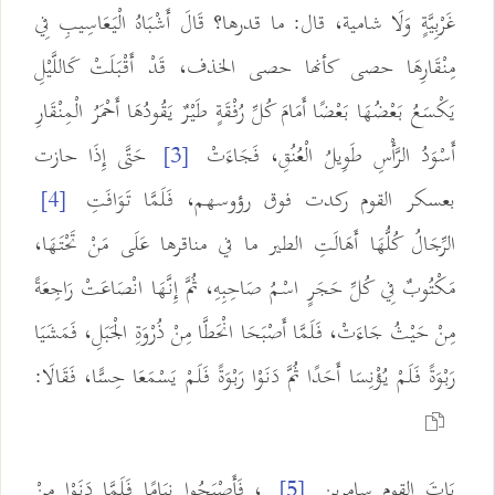
غَرْبِيَّةٍ وَلَا شامية، قال: ما قدرها؟ قَالَ أَشْبَاهُ الْيَعَاسِيبِ فِي
مِنْقَارِهَا حصى كأنها حصى الخذف، قَدْ أَقْبَلَتْ كَاللَّيْلِ
يَكْسَعُ بَعْضُهَا بَعْضًا أَمَامَ كُلِّ رُفْقَةٍ طَيْرٌ يَقُودُهَا أَحْمَرُ الْمِنْقَارِ
أَسْوَدُ الرَّأْسِ طَوِيلُ الْعُنُقِ، فَجَاءَتْ
حَتَّى إِذَا حازت
[3]
بعسكر القوم ركدت فوق رؤوسهم، فَلَمَّا تَوَافَتِ
[4]
الرِّجَالُ كُلُّهَا أَهَالَتِ الطير ما في مناقرها عَلَى مَنْ تَحْتَهَا،
مَكْتُوبٌ فِي كُلِّ حَجَرٍ اسْمُ صَاحِبِهِ، ثُمَّ إِنَّهَا انْصَاعَتْ رَاجِعَةً
مِنْ حَيْثُ جَاءَتْ، فَلَمَّا أَصْبَحَا انْحَطَّا مِنْ ذُرْوَةِ الْجَبَلِ، فَمَشَيَا
رَبْوَةً فَلَمْ يُؤْنِسَا أَحَدًا ثُمَّ دَنَوْا رَبْوَةً فَلَمْ يَسْمَعَا حِسًّا، فَقَالَا:
بَاتَ القوم سامرين
، فَأَصْبَحُوا نِيَامًا فَلَمَّا دَنَوْا مِنْ
[5]