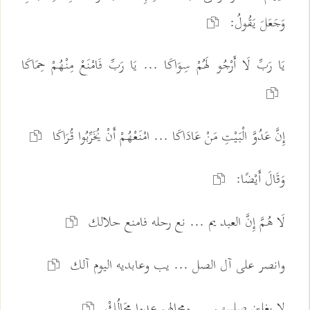
وَجَعَلَ يَقُولُ:
يَا رَبِّ لَا أَرْجُو لَهُمْ سِوَاكَا ... يَا رَبِّ فَامْنَعْ مِنْهُمْ حِمَاكَا
إِنَّ عَدُوَّ الْبَيْتِ مَنْ عَادَاكَا ... امْنَعْهُمْ أَنْ يُخَرِّبُوا قُرَاكَا
وَقَالَ أَيْضًا:
لَا هُمَّ إِنَّ العبد يم ... نع رحله فامنع حلالك
وانصر على آل الصل ... يب وعابديه اليوم آلك
لا يغلبن صليبهم ... ومحالهم عدوا مِحَالُكْ