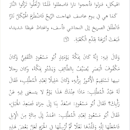
الهيكل، فنزلوا فأججوا نارا فاصطلوا فَلَمَّا ارْتَحَلُوا تَرَكُوا النَّارَ
كَمَا هي في يوم عاصف فهاجت الرِّيحُ فَاضْطَرَمَ الْهَيْكَلُ نَارًا
فَانْطَلَقَ الصريخ إلى النجاشي فأسف، واغتاظ غيظا شديدا،
فَبَعَثَ أَبْرَهَةَ لِهَدْمِ الْكَعْبَةِ.
وَقَالَ فِيهِ: إِنَّهُ كَانَ بِمَكَّةَ يَوْمَئِذٍ أَبُو مَسْعُودٍ الثَّقَفِيُّ وَكَانَ
مَكْفُوفَ الْبَصَرِ يُصَيِّفُ بِالطَّائِفِ وَيَشْتُو بِمَكَّةَ، وكان رجلا
نبيها تَسْتَقِيمُ الْأُمُورُ بِرَأْيهِ، وَكَانَ خَلِيلًا لِعَبْدِ الْمُطَّلِبِ، فَقَالَ
لَهُ عَبْدُ الْمُطَّلِبِ: مَاذَا عِنْدَكَ هَذَا يَوْمٌ لا يتسغنى فِيهِ عَنْ
رَأْيِكَ؟ فَقَالَ أَبُو مَسْعُودٍ: اصْعَدْ بِنَا إِلَى حِرَاءَ فَصَعِدَ الْجَبَلَ،
فَقَالَ أَبُو مَسْعُودٍ لِعَبْدِ الْمُطَّلِبِ: اعْمَدْ إِلَى مِائَةٍ مِنَ الْإِبِلِ
فَاجْعَلْهَا لِلَّهِ وَقَلِّدْهَا نَعْلًا ثُمَّ أَرْسِلْهَا فِي الْحَرَمِ لَعَلَّ بَعْضَ هَذِهِ