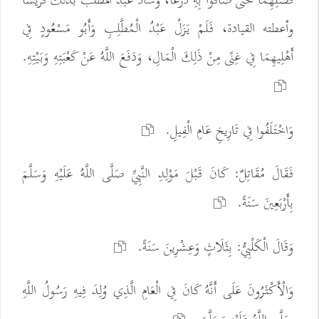
فَضْلِهِمَا حَتَّى ضَاقُوا بِهِ ذَرْعًا، وَسَادَ عَبْدُ المطلب بذلك قريشا
وأعطته القيادة، فَلَمْ يَزَلْ عَبْدُ الْمُطَّلِبِ وَأَبُو مَسْعُودٍ فِي
أَهْلِيهِمَا فِي غِنًى مِنْ ذَلِكَ الْمَالِ، وَدَفَعَ اللَّهُ عَنْ كَعْبَتِهِ وَبَيْتِهِ.
وَاخْتَلَفُوا فِي تَارِيخِ عَامِ الْفِيلِ.
فَقَالَ مُقَاتِلٌ: كَانَ قَبْلَ مَوْلِدِ النَّبِيِّ صَلَّى اللَّهُ عَلَيْهِ وَسَلَّمَ
بِأَرْبَعِينَ سَنَةً.
وَقَالَ الْكَلْبِيُّ: بِثَلَاثٍ وَعِشْرِينَ سَنَةً.
وَالْأَكْثَرُونَ عَلَى أَنَّهُ كَانَ فِي الْعَامِ الَّذِي وُلِدَ فِيهِ رَسُولُ اللَّهِ