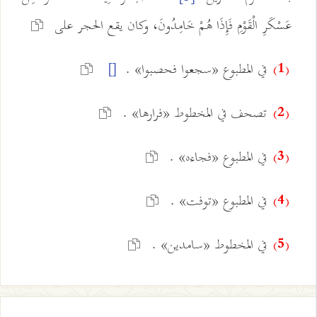
عَسْكَرِ الْقَوْمِ فَإِذَا هُمْ خَامِدُونَ، وكان يقع الحجر على
في المطبوع «سجعوا فحصبوا» .
[]
(1)
تصحف في المخطوط «فرارها» .
(2)
في المطبوع «فجاءه» .
(3)
في المطبوع «توفت» .
(4)
في المخطوط «سامدين» .
(5)