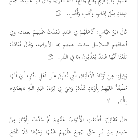
عَمُودٍ مِثْلُ أَدِيمٍ وَأَدَمٍ وَأُدُمٍ، قَالَهُ الْفَرَّاءُ، وَقَالَ أَبُو عُبَيْدَةَ: جَمْعُ
عِمَادٍ مِثْلُ إِهَابٍ وَأَهَبٍ وَأُهُبٍ.
قَالَ ابْنُ عَبَّاسٍ: أَدْخَلَهُمْ فِي عَمَدٍ فَمُدَّتْ عَلَيْهِمْ بعماد، وفي
أعناقهم السلاسل سدت عليهم بها الأبواب، وَقَالَ قَتَادَةُ:
بَلَغَنَا أَنَّهَا عُمُدٌ يُعَذَّبُونَ بِهَا فِي النَّارِ.
وَقِيلَ: هِيَ أَوْتَادُ الْأَطْبَاقِ الَّتِي تُطْبِقُ عَلَى أَهْلِ النَّارِ، أَيْ أَنَّهَا
مُطْبِقَةٌ عَلَيْهِمْ بِأَوْتَادٍ مُمَدَّدَةٍ وَهِيَ فِي قِرَاءَةِ عَبْدِ اللَّهِ «بِعُمُدٍ»
بِالْبَاءِ.
قَالَ مُقَاتِلٌ: أَطْبَقَتِ الْأَبْوَابُ عَلَيْهِمْ ثُمَّ سُدَّتْ بِأَوْتَادٍ مِنْ
حَدِيدٍ مِنْ نَارٍ حَتَّى يَرْجِعَ عَلَيْهِمْ غَمُّهَا وَحَرُّهَا فَلَا يُفْتَحُ