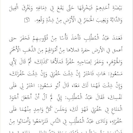
بَيْضَةِ أَحَدِهِمْ فَيَخْرِقَهَا حَتَّى يَقَعَ فِي دِمَاغِهِ وَيَخْرِقَ الْفِيلَ
وَالدَّابَّةَ وَيَغِيبَ الْحَجَرُ فِي الْأَرْضِ مِنْ شِدَّةِ وَقْعِهِ.
فَعَمَدَ عَبْدُ الْمُطَّلِبِ فَأَخَذَ فَأْسًا مِنْ فُؤُوسِهِمْ فَحَفَرَ حتى
أعمق في الأرض حفرة فملاها مِنْ أَمْوَالِهِمْ مِنَ الذَّهَبِ الْأَحْمَرِ
وَالْجَوْهَرِ، وَحَفَرَ لِصَاحِبِهِ حُفْرَةً فَمَلَأَهَا كَذَلِكَ، ثُمَّ قَالَ لِأَبِي
مَسْعُودٍ: هَاتِ فَاخْتَرْ إِنْ شِئْتَ حُفْرَتِي وَإِنْ شِئْتَ حُفْرَتَكَ،
وَإِنْ شِئْتَ فَهُمَا لَكَ مَعًا، قَالَ أَبُو مَسْعُودٍ: اخْتَرْ لِي عَلَى
نَفْسِكَ، فَقَالَ عَبْدُ الْمُطَّلِبِ: إِنِّي لَمْ آلُ أَنْ أَجْعَلَ أَجْوَدَ
الْمَتَاعِ فِي حُفْرَتِي فَهُوَ لَكَ، وَجَلَسَ كُلُّ وَاحِدٍ مِنْهُمَا عَلَى
حُفْرَتِهِ، وَنَادَى عَبْدُ الْمُطَّلِبِ فِي النَّاسِ فَتَرَاجَعُوا وَأَصَابُوا مِنْ