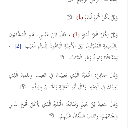
وَيْلٌ لِكُلِّ هُمَزَةٍ لُمَزَةٍ
(1)
وَيْلٌ لِكُلِّ هُمَزَةٍ لُمَزَةٍ
، قَالَ ابْنُ عَبَّاسٍ: هُمُ الْمَشَّاءُونَ
(1)
بِالنَّمِيمَةِ الْمُفَرِّقُونَ بَيْنَ الْأَحِبَّةِ الْبَاغُونَ لِلْبُرَآءِ الْعَيْبَ
،
[2]
وَمَعْنَاهُمَا وَاحِدٌ وَهُوَ الْعَيَّابُ.
وَقَالَ مُقَاتِلٌ: الْهُمَزَةُ الَّذِي يَعِيبُكَ فِي الغيب واللمزة الَّذِي
يَعِيبُكَ فِي الْوَجْهِ. وَقَالَ أَبُو الْعَالِيَةِ وَالْحَسَنُ بِضِدِّهِ.
وَقَالَ سَعِيدُ بْنُ جُبَيْرٍ وَقَتَادَةُ: الْهَمْزَةُ الَّذِي يَأْكُلُ لُحُومَ النَّاسِ
وَيَغْتَابُهُمْ، واللمزة الطَّعَّانُ عَلَيْهِمْ.