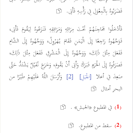
فَضَرَبُوهُ بِالْمِعْوَلِ فِي رَأْسِهِ فَأَبَى.
فَأَدْخَلُوا مَحَاجِنَهُمْ تَحْتَ مِرَاقِهِ وَمَرَافِقِهِ فَنَزَعُوهُ لِيَقُومَ فَأَبَى،
فَوَجَّهُوهُ رَاجِعًا إِلَى الْيَمَنِ فَقَامَ يُهَرْوِلُ، وَوَجَّهُوهُ إِلَى الشَّامِ
فَفَعَلَ مِثْلَ ذَلِكَ، وَوَجَّهُوهُ إِلَى الْمَشْرِقِ فَفَعَلَ مِثْلَ ذَلِكَ،
فَصَرَفُوهُ إِلَى الْحَرَمِ فَبَرَكَ وَأَبَى أَنْ يَقُومَ، وَخَرَجَ نُفَيْلٌ يَشْتَدُّ حَتَّى
صَعِدَ في أعلا
وَأَرْسَلَ اللَّهُ عَلَيْهِمْ طَيْرًا من
[الْجَبَلِ]
[2]
البحر أمثال
في المطبوع «الحبش» .
(1)
سقط من المطبوع.
(2)