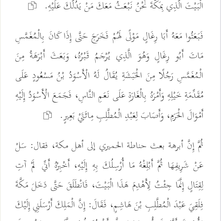
الْبَيْتَ الَّذِي بِمَكَّةَ نَحْنُ نَبْعَثُ مَعَكَ مَنْ يَدُلُّكَ عَلَيْهِ.
فَبَعَثُوا مَعَهُ أَبَا رِغَالٍ مَوْلًى لَهُمْ فَخَرَجَ حَتَّى إِذَا كَانَ بِالْمُغَمَّسِ
مَاتَ أَبُو رِغَالٍ وَهُوَ الَّذِي يُرْجَمُ قَبْرُهُ، وَبَعَثَ أَبْرَهَةُ مِنَ
الْمُغَمَّسِ رَجُلًا مِنَ الْحَبَشَةِ يُقَالُ لَهُ الْأَسْوَدُ بْنُ مَسْعُودٍ عَلَى
مُقَدِّمَةِ خَيْلِهِ وَأَمْرَهُ بِالْغَارَةِ عَلَى نَعَمِ النَّاسِ، فَجَمَعَ الْأَسْوَدُ إِلَيْهِ
أَمْوَالَ الْحَرَمِ، وَأَصَابَ لِعَبْدِ الْمُطَّلِبِ مِائَتَيْ بَعِيرٍ.
ثُمَّ إِنَّ أبرهة بعث حناطة الحميري إلى أهل مكة، فقال: سَلْ
عَنْ شَرِيفِهَا ثُمَّ أَبْلِغْهُ مَا أُرْسِلُكَ بِهِ إِلَيْهِ، أَخْبِرْهُ أَنِّي لَمْ آتِ
لِقِتَالٍ إِنَّمَا جِئْتُ لِأَهْدِمَ هَذَا الْبَيْتَ، فَانْطَلَقَ حَتَّى دَخَلَ مَكَّةَ
فِلَقِيَ عَبْدَ الْمُطَّلِبِ بْنَ هَاشِمٍ، فَقَالَ: إِنَّ الْمَلِكَ أَرْسَلَنِي إِلَيْكَ