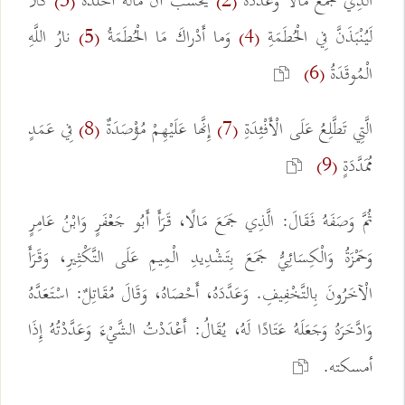
الَّذِي جَمَعَ مَالًا وَعَدَّدَهُ
يَحْسَبُ أَنَّ مالَهُ أَخْلَدَهُ
كَلاَّ
(3)
(2)
لَيُنْبَذَنَّ فِي الْحُطَمَةِ
وَما أَدْراكَ مَا الْحُطَمَةُ
نارُ اللَّهِ
(5)
(4)
الْمُوقَدَةُ
(6)
الَّتِي تَطَّلِعُ عَلَى الْأَفْئِدَةِ
إِنَّها عَلَيْهِمْ مُؤْصَدَةٌ
فِي عَمَدٍ
(8)
(7)
مُمَدَّدَةٍ
(9)
ثُمَّ وَصَفَهُ فَقَالَ: الَّذِي جَمَعَ مَالًا، قَرَأَ أَبُو جَعْفَرٍ وَابْنُ عَامِرٍ
وَحَمْزَةُ وَالْكِسَائِيُّ جَمَعَ بِتَشْدِيدِ الْمِيمِ عَلَى التَّكْثِيرِ، وَقَرَأَ
الْآخَرُونَ بِالتَّخْفِيفِ. وَعَدَّدَهُ، أَحْصَاهُ، وَقَالَ مُقَاتِلٌ: اسْتَعَدَّهُ
وَادَّخَرَهُ وَجَعَلَهُ عَتَادًا لَهُ، يُقَالُ: أَعْدَدْتُ الشَّيْءَ وَعَدَّدْتُهُ إِذَا
أمسكته.