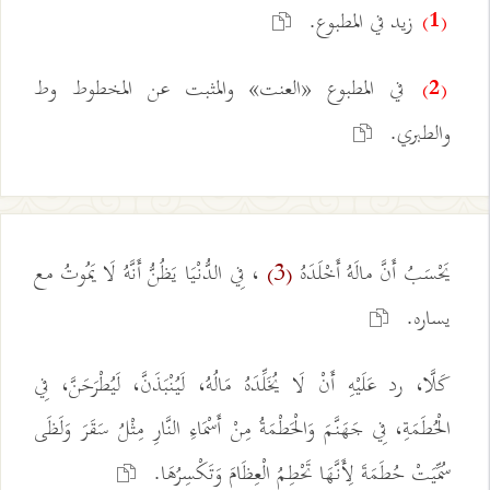
زيد في المطبوع.
(1)
في المطبوع «العنت» والمثبت عن المخطوط وط
(2)
والطبري.
يَحْسَبُ أَنَّ مالَهُ أَخْلَدَهُ
، فِي الدُّنْيَا يَظُنُّ أَنَّهُ لَا يَمُوتُ مع
(3)
يساره.
كَلَّا، رد عَلَيْهِ أَنْ لَا يُخَلِّدَهُ مَالُهُ، لَيُنْبَذَنَّ، لَيُطْرَحَنَّ، فِي
الْحُطَمَةِ، فِي جَهَنَّمَ وَالْحَطْمَةُ مِنْ أَسْمَاءِ النَّارِ مِثْلُ سَقَرَ وَلَظَى
سُمِّيَتْ حُطَمَةَ لِأَنَّهَا تَحْطِمُ الْعِظَامَ وَتَكْسِرُهَا.