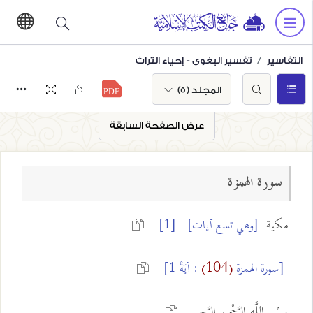
التفاسير
تفسير البغوي - إحياء التراث
المجلد (5)
عرض الصفحة السابقة
سورة الهمزة
مكية
[وهي تسع آيات]
[1]
[سورة الهمزة
(104)
: آيَةً 1]
بِسْمِ اللَّهِ الرَّحْمنِ الرَّحِيمِ