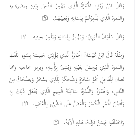
وَقَالَ ابْنُ زَيْدٍ: الْهُمَزَةُ الَّذِي يَهْمِزُ النَّاسَ بِيَدِهِ ويضربهم،
واللمزة الَّذِي يَلْمِزُهُمْ بِلِسَانِهِ وَيَعِيبُهُمْ.
وَقَالَ سُفْيَانُ الثَّوْرِيُّ: وَيَهْمِزُ بِلِسَانِهِ وَيَلْمِزُ بعينيه.
وَمِثْلُهُ قَالَ ابْنُ كَيْسَانَ الْهُمَزَةُ الَّذِي يُؤْذِي جَلِيسَهُ بِسُوءِ اللَّفْظِ
واللمزة الَّذِي يُومِضُ بِعَيْنِهِ وَيُشِيرُ بِرَأْسِهِ، ويرمز بحاجبه وهما
لغتان لِلْفَاعِلِ نَحْوُ سُخَرَةٍ وَضُحَكَةٍ لِلَّذِي يَسْخَرُ وَيَضْحَكُ مِنَ
النَّاسِ، وَالْهُمْزَةُ وَاللُّمْزَةُ سَاكِنَةُ الْمِيمِ الَّذِي يُفْعَلُ ذَلِكَ بِهِ
وَأَصْلُ الْهَمْزِ الْكَسْرُ وَالْعَضُّ عَلَى الشَّيْءِ بِالْعُنْفِ.
وَاخْتَلَفُوا فِيمَنْ نَزَلَتْ هَذِهِ الْآيَةُ.