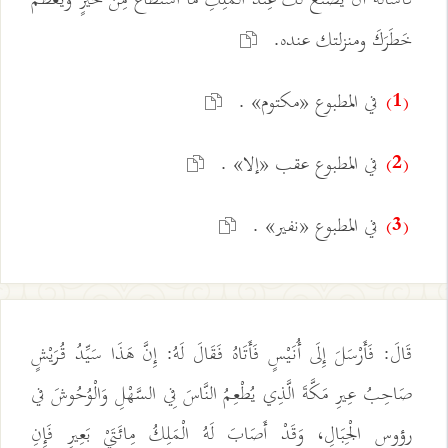
خَطَرَكَ ومنزلتك عنده.
في المطبوع «مكتوم» .
(1)
في المطبوع عقب «إلا» .
(2)
في المطبوع «نفير» .
(3)
قَالَ: فَأَرْسَلَ إِلَى أُنَيْسٍ فَأَتَاهُ فَقَالَ لَهُ: إِنَّ هَذَا سَيِّدُ قُرَيْشٍ
صَاحِبُ عِيرِ مَكَّةَ الَّذِي يُطْعِمُ النَّاسَ فِي السَّهْلِ وَالْوُحُوشَ في
رؤوس الْجِبَالِ، وَقَدْ أَصَابَ لَهُ الْمَلِكُ مِائَتَيْ بَعِيرٍ فَإِنِ