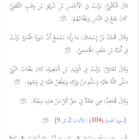
قَالَ الْكَلْبِيُّ: نَزَلَتْ فِي الْأَخْنَسِ بْنِ شُرَيْقِ بْنِ وَهْبٍ الثَّقَفِيِّ
كَانَ يَقَعُ فِي النَّاسِ وَيَغْتَابُهُمْ.
وَقَالَ مُحَمَّدُ بْنُ إِسْحَاقَ: مَا زِلْنَا نَسْمَعُ أَنَّ سُورَةَ الْهُمَزَةِ نَزَلَتْ
فِي أُمَيَّةَ بْنِ خَلَفٍ الْجُمَحِيِّ.
وَقَالَ مُقَاتِلٌ: نَزَلَتْ فِي الْوَلِيدِ بْنِ الْمُغِيرَةِ، كَانَ يَغْتَابُ النَّبِيَّ
صَلَّى اللَّهُ عَلَيْهِ وَسَلَّمَ مَنْ وَرَائِهِ وَيَطْعَنُ عَلَيْهِ فِي وَجْهِهِ.
وَقَالَ مُجَاهِدٌ: هِيَ عَامَّةٌ فِي حَقِّ كُلِّ مَنْ هَذِهِ صِفَتُهُ.
[سورة الهمزة
(104)
: الآيات 2 الى 9]