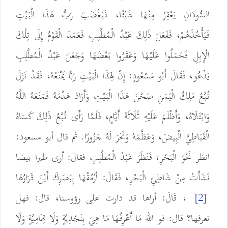
السُّودَانِ يَعْقِرُ مِنْهَا شَيْئًا، فَيَغْضَبَ رَبُّ هَذَا الْبَيْتِ
فَيَأْخُذَهُمْ، فَفَعَلَ ذَلِكَ عَبْدُ الْمُطَّلِبِ فَعَمَدَ الْقَوْمُ إِلَى تِلْكَ
الْإِبِلِ فَحَمَلُوا عَلَيْهَا وَعَقَرُوا بَعْضَهَا وَجَعَلَ عَبْدُ الْمُطَّلِبِ
يَدْعُو، فَقَالَ أَبُو مَسْعُودٍ: إِنْ لِهَذَا الْبَيْتِ رَبًّا يَمْنَعُهُ، فَقَدْ نَزَلَ
تُبَّعُ مَلِكُ الْيَمَنِ صَحْنَ هَذَا الْبَيْتِ وَأَرَادَ هَدْمَهُ فَمَنَعَهُ اللَّهُ
وَابْتَلَاهُ، وَأَظْلَمَ عَلَيْهِ ثَلَاثَةَ أَيَّامٍ، فَلَمَّا رَأَى تُبَّعُ ذَلِكَ كَسَاهُ
الْقَبَاطِيَّ الْبِيضَ، وَعَظَّمَهُ وَنَحَرَ لَهُ جَزُورًا. ثم قال أبو مسعود:
انظر نَحْوَ الْبَحْرِ، فَنَظَرَ عَبْدُ الْمُطَّلِبِ فقال: أرى طيرا بيضا
نَشَأَتْ مِنْ شَاطِئِ الْبَحْرِ، فَقَالَ: اُرْمُقْهَا بِبَصَرِكَ أَيْنَ قَرَارُهَا
، قَالَ: أراها قد دارت على رؤوسنا، قال: فهل
[2]
تعرفها؟ قال: فو الله مَا أَعْرِفُهَا مَا هِيَ بِنَجْدِيَّةٍ وَلَا تِهَامِيَّةٍ وَلَا