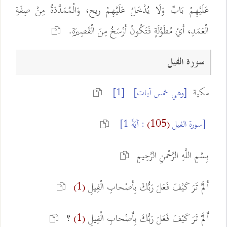
عَلَيْهِمْ بَابٌ وَلَا يُدْخَلُ عَلَيْهِمْ ريح، وَالْمُمَدَّدَةُ مِنْ صِفَةِ
الْعَمَدِ، أَيْ مُطَوَّلَةٍ فَتَكُونُ أَرْسَخُ مِنَ الْقَصِيرَةِ.
سورة الفيل
مكية
[وهي خمس آيات]
[1]
[سورة الفيل
(105)
: آيَةً 1]
بِسْمِ اللَّهِ الرَّحْمنِ الرَّحِيمِ
أَلَمْ تَرَ كَيْفَ فَعَلَ رَبُّكَ بِأَصْحابِ الْفِيلِ
(1)
أَلَمْ تَرَ كَيْفَ فَعَلَ رَبُّكَ بِأَصْحابِ الْفِيلِ
؟
(1)