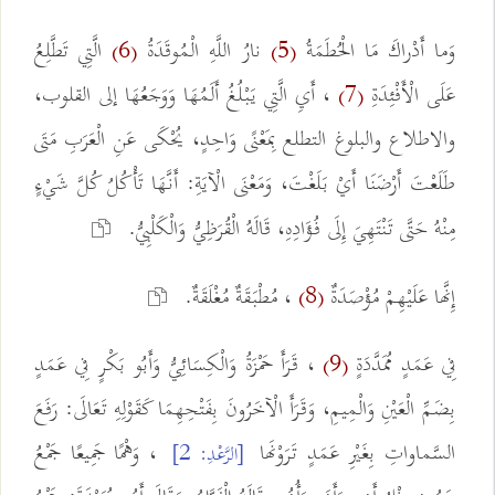
وَما أَدْراكَ مَا الْحُطَمَةُ
نارُ اللَّهِ الْمُوقَدَةُ
الَّتِي تَطَّلِعُ
(6)
(5)
عَلَى الْأَفْئِدَةِ
، أَيِ الَّتِي يَبْلُغُ أَلَمُهَا وَوَجَعُهَا إلى القلوب،
(7)
والاطلاع والبلوغ التطلع بِمَعْنًى وَاحِدٍ، يُحْكَى عَنِ الْعَرَبِ مَتَى
طَلَعْتَ أَرْضَنَا أَيْ بَلَغْتَ، وَمَعْنَى الْآيَةِ: أَنَّهَا تَأْكُلُ كُلَّ شَيْءٍ
مِنْهُ حَتَّى تَنْتَهِيَ إِلَى فُؤَادِهِ، قَالَهُ الْقُرَظِيُّ وَالْكَلْبِيُّ.
إِنَّها عَلَيْهِمْ مُؤْصَدَةٌ
، مُطْبَقَةٌ مُغْلَقَةٌ.
(8)
فِي عَمَدٍ مُمَدَّدَةٍ
، قَرَأَ حَمْزَةُ وَالْكِسَائِيُّ وَأَبُو بَكْرٍ فِي عَمَدٍ
(9)
بِضَمِّ الْعَيْنِ وَالْمِيمِ، وَقَرَأَ الْآخَرُونَ بِفَتْحِهِمَا كَقَوْلِهِ تَعَالَى: رَفَعَ
السَّماواتِ بِغَيْرِ عَمَدٍ تَرَوْنَها
، وَهْمًا جَمِيعًا جَمْعُ
[الرَّعْدِ: 2]