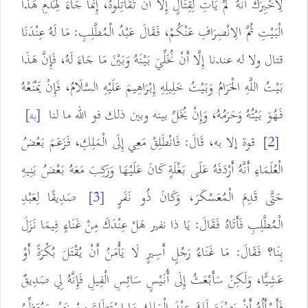
لِأُخْبِرَكَ أَنَّهُ لَمْ يَأْتِ لِقِتَالٍ إِلَّا أَنْ تُقَاتِلُوهُ، إِنَّمَا جَاءَ لِهَدْمِ هَذَا
الْبَيْتِ ثُمَّ الِانْصِرَافِ عَنْكُمْ، فَقَالَ عَبْدُ الْمُطَّلِبِ: مَا لَهُ عِنْدَنَا
قتال ولا له عندنا إِلَّا أَنْ نُخَلِّيَ بَيْنَهُ وَبَيْنَ مَا جَاءَ لَهُ، فَإِنَّ هَذَا
بَيْتُ اللَّهِ الْحَرَامُ وَبَيْتُ خَلِيلِهِ إِبْرَاهِيمَ عَلَيْهِ السَّلَامُ، فَإِنْ يَمْنَعْهُ
فَهُوَ بَيْتُهُ وَحَرَمُهُ، وَإِنْ يُخَلِّ بينه وبين ذلك فو الله ما لنا
[به]
قوة إلا به، قَالَ: فَانْطَلِقْ مَعِي إِلَى الْمَلِكِ، فَزَعَمَ بَعْضُ
[2]
الْعُلَمَاءِ أَنَّهُ أَرْدَفَهُ عَلَى بَغْلَةٍ كَانَ عَلَيْهَا وَرَكِبَ مَعَهُ بَعْضُ بَنِيهِ
حَتَّى قَدِمَ الْمُعَسْكَرَ، وَكَانَ ذُو نَفَرٍ
صَدِيقًا لِعَبْدِ
[3]
الْمُطَّلِبِ فَأَتَاهُ فَقَالَ: يَا ذا نفير هَلْ عِنْدَكَ مِنْ غَنَاءٍ فِيمَا نَزَلَ
بِنَا؟ فَقَالَ: مَا غَنَاءُ رَجُلٍ أَسِيرٍ لَا يَأْمَنُ أَنْ يُقْتَلَ بُكْرَةً أَوْ
عَشِيًّا، وَلَكِنْ سَأَبْعَثُ إِلَى أُنَيْسٍ سَائِسِ الْفِيلِ فَإِنَّهُ لِي صَدِيقٌ
فَأَسْأَلُهُ أَنْ يَصْنَعَ لَكَ عِنْدَ الْمَلِكِ مَا اسْتَطَاعَ مِنْ خَيْرٍ وَيُعَظِّمُ