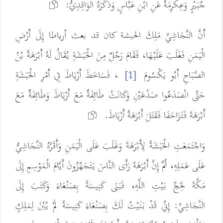
جُبَيْرٍ وَعِكْرِمَةُ عَنِ ابْنِ عَبَّاسٍ وَذَكَرَهُ الْوَاقِدِيُّ:
أَنَّ النَّجَاشِيَّ مَلِكَ الحبشة كان قد بعث أرياطا إِلَى أَرْضِ
الْيَمَنِ فَغَلَبَ عَلَيْهَا، فَقَامَ رَجُلٌ مِنَ الْحَبَشَةِ يُقَالُ لَهُ أَبْرَهَةُ بْنُ
الصَّبَاحِ أَبُو يَكْسُومَ
، فَسَاخَطَ أَرْيَاطَ فِي أَمْرِ الْحَبَشَةِ
[1]
حَتَّى انْصَدَعُوا صَدْعَيْنِ وَكَانَتْ طَائِفَةٌ مَعَ أَرْيَاطَ وَطَائِفَةٌ مَعَ
أَبْرَهَةَ فَتَزَاحَفَا فَقَتَلَ أَبْرَهَةُ أَرْيَاطَ.
وَاجْتَمَعَتِ الْحَبَشَةُ لِأَبْرَهَةَ وَغَلَبَ عَلَى الْيَمَنِ وَأَقَرَّهُ النَّجَاشِيُّ
عَلَى عَمَلِهِ، ثُمَّ إِنَّ أَبْرَهَةَ رَأَى النَّاسَ يَتَجَهَّزُونَ أَيَّامَ الْمَوْسِمِ إِلَى
مَكَّةَ لِحَجِّ بَيْتِ اللَّهِ، فَبَنَى كَنِيسَةً بِصَنْعَاءَ وَكَتَبَ إِلَى
النَّجَاشِيِّ: إِنِّي قَدْ بَنَيْتُ لَكَ بِصَنْعَاءَ كَنِيسَةً لَمْ يُبْنَ لِمَلِكٍ