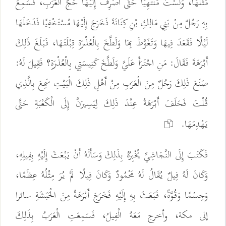
مَثَلُهَا، وَلَسْتُ مُنْتَهِيًا حَتَّى أَصْرِفَ إِلَيْهَا حَجَّ الْعَرَبِ، فَسَمِعَ
بِهِ رَجُلٌ مِنْ بَنِي مَالِكِ بْنِ كِنَانَةَ فَخَرَجَ إِلَيْهَا مُسْتَخْفِيًا فَدَخَلَهَا
لَيْلًا فَقَعَدَ فِيهَا وَتَغَوَّطَ بِهَا وَلَطَّخَ بِالْعُذْرَةِ قِبْلَتَهَا، فَبَلَغَ ذَلِكَ
أَبْرَهَةَ فَقَالَ: مَنِ اجْتَرَأَ عَلَيَّ وَلَطَّخَ كَنِيسَتِي بِالْعُذْرَةِ؟ فَقِيلَ لَهُ:
صَنَعَ ذَلِكَ رَجُلٌ مِنَ الْعَرَبِ مِنْ أَهْلِ ذَلِكَ الْبَيْتِ سَمِعَ بِالَّذِي
قُلْتَ فَحَلَفَ أَبْرَهَةُ عِنْدَ ذَلِكَ لِيَسِيرَنَّ إِلَى الْكَعْبَةِ حَتَّى
يَهْدِمَهَا.
فَكَتَبَ إِلَى النَّجَاشِيِّ يُخْبِرُهُ بِذَلِكَ وَسَأَلَهُ أَنْ يَبْعَثَ إِلَيْهِ بِفِيلِهِ،
وَكَانَ لَهُ فِيلٌ يُقَالُ لَهُ مَحْمُودٌ وَكَانَ فِيلًا لَمْ يُرَ مِثْلُهُ عِظَمًا،
وَجِسْمًا وَقُوَّةً، فَبَعَثَ بِهِ إِلَيْهِ فَخَرَجَ أَبْرَهَةُ مِنَ الْحَبَشَةِ سائرا
إلى مكة، وأخرج مَعَهُ الْفِيلُ، فَسَمِعَتِ الْعَرَبُ بِذَلِكَ