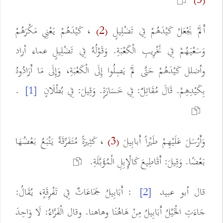
(5)
أَلَمْ يَجْعَلْ كَيْدَهُمْ فِي تَضْلِيلٍ
، كَيْدَهُمْ يَعْنِي مَكْرَهُمْ
(2)
وَسَعْيَهُمْ فِي تَخْرِيبِ الْكَعْبَةِ. وَقَوْلُهُ فِي تَضْلِيلٍ عماء أراد
وأضلل كَيْدَهُمْ حَتَّى لَمْ يَصِلُوا إِلَى الْكَعْبَةِ، وَإِلَى مَا أَرَادُوهُ
بِكَيْدِهِمْ. قَالَ مُقَاتِلٌ: فِي خَسَارَةٍ. وَقِيلَ: فِي بُطْلَانٍ
.
[1]
وَأَرْسَلَ عَلَيْهِمْ طَيْراً أَبابِيلَ
، كَثِيرَةً مُتَفَرِّقَةً يَتْبَعُ بَعْضُهَا
(3)
بَعْضًا. وَقِيلَ: أَقَاطِيعَ كَالْإِبِلِ الْمُؤَبَّلَةِ.
قال أبو عبيد
: أَبَابِيلُ جَمَاعَاتٌ فِي تَفْرِقَةٍ، يُقَالُ:
[2]
جَاءَتِ الْخَيْلُ أَبَابِيلُ مِنْ هَاهُنَا وهاهنا. وقال الْفَرَّاءُ: لَا وَاحِدَ