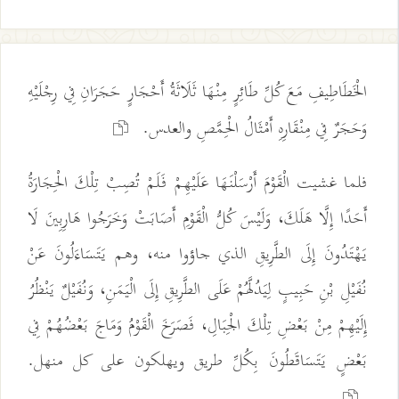
الْخَطَاطِيفِ مَعَ كُلِّ طَائِرٍ مِنْهَا ثَلَاثَةُ أَحْجَارٍ حَجَرَانِ فِي رِجْلَيْهِ
وَحَجَرٌ فِي مِنْقَارِهِ أَمْثَالُ الْحِمَّصِ والعدس.
فلما غشيت الْقَوْمَ أَرْسَلْنَهَا عَلَيْهِمْ فَلَمْ تُصِبْ تِلْكَ الْحِجَارَةُ
أَحَدًا إِلَّا هَلَكَ، وَلَيْسَ كُلُّ الْقَوْمِ أَصَابَتْ وَخَرَجُوا هَارِبِينَ لَا
يَهْتَدُونَ إِلَى الطَّرِيقِ الذي جاؤوا منه، وهم يَتَسَاءَلُونَ عَنْ
نُفَيْلِ بْنِ حَبِيبٍ لِيَدُلَّهُمْ عَلَى الطَّرِيقِ إِلَى الْيَمَنِ، وَنُفَيْلٌ يَنْظُرُ
إِلَيْهِمْ مِنْ بَعْضِ تِلْكَ الْجِبَالِ، فَصَرَخَ الْقَوْمُ وَمَاجَ بَعْضُهُمْ فِي
بَعْضٍ يَتَسَاقَطُونَ بِكُلِّ طريق ويهلكون على كل منهل.