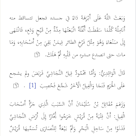
وَبَعَثَ اللَّهُ عَلَى أَبْرَهَةَ دَاءً في جسده فجعل تتساقط منه
أَنَامِلُهُ كُلَّمَا سَقَطَتْ أُنْمُلَةٌ اتَّبَعَتْهَا مِدَّةٌ مِنْ قَيْحٍ وَدَمٍ، فَانْتَهَى
إِلَى صَنْعَاءَ وَهُوَ مِثْلُ فَرْخِ الطائر فِيمَنْ بَقِيَ مِنْ أَصْحَابِهِ، وَمَا
مات حتى انصدع صدره من قَلْبِهِ ثُمَّ هَلَكَ.
قَالَ الْوَاقِدِيُّ: وَأَمَّا مَحْمُودٌ فِيلُ النَّجَاشِيِّ فَرَبَضَ ولم يشجع
عَلَى الْحَرَمِ فَنَجَا وَالْفِيلُ الْآخَرُ شَجَّعَ فَحُصِبَ
.
[1]
وَزَعَمَ مُقَاتِلُ بْنُ سُلَيْمَانَ أَنَّ السَّبَبَ الَّذِي جَرَّأَ أَصْحَابَ
الْفِيلِ: أَنَّ فِتْيَةً مِنْ قُرَيْشٍ خَرَجُوا تُجَّارًا إِلَى أَرْضِ النَّجَاشِيِّ
فَدَنَوْا مِنْ سَاحِلِ الْبَحْرِ وَثَمَّ بَيْعَةٌ لِلنَّصَارَى تُسَمِّيهَا قُرَيْشٌ