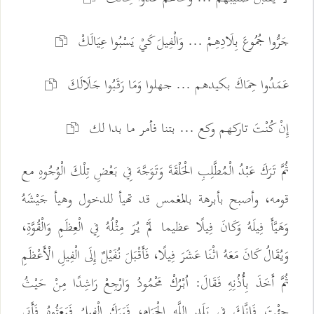
جَرُّوا جُمُوعَ بِلَادِهِمْ ... وَالْفِيلَ كَيْ يَسْبُوا عِيَالَكْ
عَمَدُوا حِمَاكَ بكيدهم ... جهلوا وَمَا رَقَبُوا جَلَالَكَ
إِنْ كُنْتَ تاركهم وكع ... بتنا فأمر ما بدا لك
ثُمَّ تَرَكَ عَبْدُ الْمُطَّلِبِ الْحَلْقَةَ وَتَوَجَّهَ فِي بَعْضِ تِلْكَ الْوُجُوهِ مع
قومه، وأصبح بأبرهة بالمغمس قد تهيأ للدخول وهيأ جَيْشَهُ
وَهَيَّأَ فِيلَهُ وَكَانَ فِيلًا عظيما لَمْ يُرَ مِثْلُهُ فِي الْعِظَمِ وَالْقُوَّةِ،
وَيُقَالُ كَانَ مَعَهُ اثْنَا عَشَرَ فِيلًا، فَأَقْبَلَ نُفَيْلٌ إِلَى الْفِيلِ الْأَعْظَمِ
ثُمَّ أَخَذَ بِأُذُنِهِ فَقَالَ: اُبْرُكْ مَحْمُودُ وَارْجِعْ رَاشِدًا مِنْ حَيْثُ
جِئْتَ فَإِنَّكَ فِي بَلَدِ اللَّهِ الْحَرَامِ، فَبَرَكَ الْفِيلُ فَبَعَثُوهُ فَأَبَى