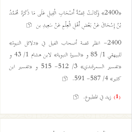
«2400» وَكَانَتْ قِصَّةُ أَصْحَابِ الْفِيلِ عَلَى مَا ذَكَرَهُ مُحَمَّدُ
بْنُ إِسْحَاقَ عَنْ بَعْضِ أَهْلِ الْعِلْمِ عَنْ سَعِيدِ بن
2400- انظر قصة أصحاب الفيل في «دلائل النبوة»
للبيهقي 1/ 85 و «السيرة النبوية» لابن هشام 1/ 43 و
«تفسير السمرقندي» 3/ 512- 515 و «تفسير ابن
كثير» 4/ 587- 591.
زيد في المطبوع.
(1)