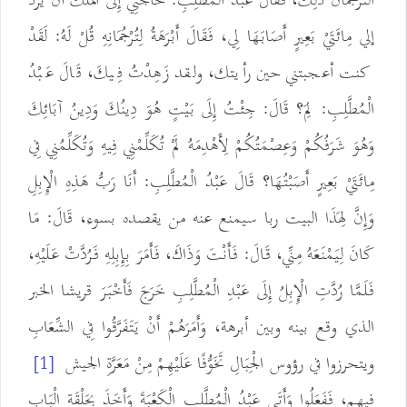
التُّرْجُمَانُ ذَلِكَ، فَقَالَ عَبْدُ الْمُطَّلِبِ: حَاجَتِي إِلَى الملك أن يرد
إلي مِائَتَيْ بَعِيرٍ أَصَابَهَا لِي، فَقَالَ أَبْرَهَةُ لِتُرْجُمَانِهِ قُلْ لَهُ: لَقَدْ
كنت أعجبتني حين رأيتك، ولقد زَهِدْتُ فِيكَ، قَالَ عَبْدُ
الْمُطَّلِبِ: لِمَ؟ قَالَ: جِئْتُ إِلَى بَيْتٍ هُوَ دِينُكَ وَدِينُ آبَائِكَ
وَهُوَ شَرَفُكُمْ وَعِصْمَتُكُمْ لِأَهْدِمَهُ لَمْ تُكَلِّمْنِي فِيهِ وَتُكَلِّمُنِي فِي
مِائَتَيْ بَعِيرٍ أَصَبْتُهَا؟ قَالَ عَبْدُ الْمُطَّلِبِ: أَنَا رَبُّ هَذِهِ الْإِبِلِ
وَإِنَّ لِهَذَا البيت ربا سيمنع عنه من يقصده بسوء، قَالَ: مَا
كَانَ لِيَمْنَعَهُ مِنِّي، قَالَ: فَأَنْتَ وَذَاكَ، فَأَمَرَ بِإِبِلِهِ فَرُدَّتْ عَلَيْهِ،
فَلَمَّا رُدَّتِ الْإِبِلُ إِلَى عَبْدِ الْمُطَّلِبِ خَرَجَ فَأَخْبَرَ قريشا الخبر
الذي وقع بينه وبين أبرهة، وَأَمَرَهُمْ أَنْ يَتَفَرَّقُوا فِي الشِّعَابِ
ويتحرزوا في رؤوس الْجِبَالِ تَخَوُّفًا عَلَيْهِمْ مِنْ مَعَرَّةِ الجيش
[1]
فيهم، فَفَعَلُوا وَأَتَى عَبْدُ الْمُطَّلِبِ الْكَعْبَةَ وَأَخَذَ بِحَلْقَةِ الْبَابِ