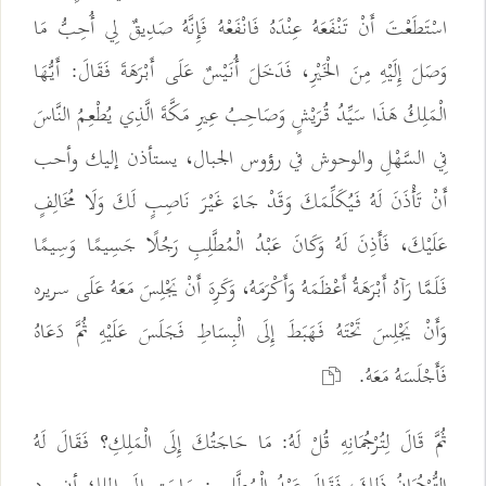
اسْتَطَعْتَ أَنْ تَنْفَعَهُ عِنْدَهُ فَانْفَعْهُ فَإِنَّهُ صَدِيقٌ لِي أُحِبُّ مَا
وَصَلَ إِلَيْهِ مِنَ الْخَيْرِ، فَدَخَلَ أُنَيْسٌ عَلَى أَبْرَهَةَ فَقَالَ: أَيُّهَا
الْمَلِكُ هَذَا سَيِّدُ قُرَيْشٍ وَصَاحِبُ عِيرِ مَكَّةَ الَّذِي يُطْعِمُ النَّاسَ
فِي السَّهْلِ والوحوش في رؤوس الجبال، يستأذن إليك وأحب
أَنْ تَأْذَنَ لَهُ فَيُكَلِّمَكَ وَقَدْ جَاءَ غَيْرَ نَاصِبٍ لَكَ وَلَا مُخَالِفٍ
عَلَيْكَ، فَأَذِنَ لَهُ وَكَانَ عَبْدُ الْمُطَّلِبِ رَجُلًا جَسِيمًا وَسِيمًا
فَلَمَّا رَآهُ أَبْرَهَةُ أَعْظَمَهُ وَأَكْرَمَهُ، وَكَرِهَ أَنْ يَجْلِسَ مَعَهُ عَلَى سريره
وَأَنْ يَجْلِسَ تَحْتَهُ فَهَبَطَ إِلَى الْبِسَاطِ فَجَلَسَ عَلَيْهِ ثُمَّ دَعَاهُ
فَأَجْلَسَهُ مَعَهُ.
ثُمَّ قَالَ لِتُرْجُمَانِهِ قُلْ لَهُ: مَا حَاجَتُكَ إِلَى الْمَلِكِ؟ فَقَالَ لَهُ