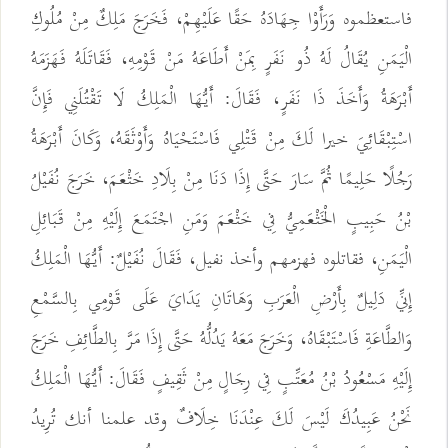
فاستعظموه وَرَأَوْا جِهَادَهُ حَقًا عَلَيْهِمْ، فَخَرَجَ مَلِكٌ مِنْ مُلُوكِ
الْيَمَنِ يُقَالُ لَهُ ذُو نَفَرٍ بِمَنْ أَطَاعَهُ مَنْ قَوْمِهِ، فَقَاتَلَهُ فَهَزَمَهُ
أَبْرَهَةُ وَأَخَذَ ذَا نَفَرٍ، فَقَالَ: أَيُّهَا الْمَلِكُ لَا تَقْتُلَنِي فَإِنَّ
اسْتِبْقَائِيَ خيرا لَكَ مِنْ قَتْلِي فَاسْتَحْيَاهُ وَأَوْثَقَهُ، وَكَانَ أَبْرَهَةُ
رَجُلًا حَلِيمًا ثُمَّ سَارَ حَتَّى إِذَا دَنَا مِنْ بِلَادِ خَثْعَمَ، خَرَجَ نُفَيْلُ
بْنُ حَبِيبٍ الْخَثْعَمِيُّ فِي خَثْعَمَ وَمَنِ اجْتَمَعَ إِلَيْهِ مِنْ قَبَائِلِ
الْيَمَنِ، فقاتلوه فهزمهم وأخذ نفيل، فَقَالَ نُفَيْلٌ: أَيُّهَا الْمَلِكُ
إِنِّي دَلِيلٌ بِأَرْضِ الْعَرَبِ وَهَاتَانِ يَدَايَ عَلَى قَوْمِي بِالسَّمْعِ
وَالطَّاعَةِ فَاسْتَبْقَاهُ، وَخَرَجَ مَعَهُ يَدُلُّهُ حَتَّى إِذَا مَرَّ بِالطَّائِفِ خَرَجَ
إِلَيْهِ مَسْعُودُ بْنُ مُعَتِّبٍ فِي رِجَالٍ مِنْ ثَقِيفٍ فَقَالَ: أَيُّهَا الْمَلِكُ
نَحْنُ عَبِيدُكَ لَيْسَ لَكَ عِنْدَنَا خِلَافٌ وقد علمنا أنك تُرِيدُ