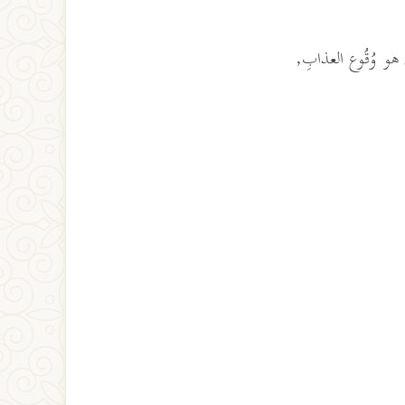
هو وُقُوع العذابِ,