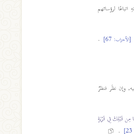
 اتباعًا لرؤسائهم
.
[الأحزاب: 67]
ه, وإن نظَر فنظرٌ
ا مِن قَبْلِكَ فِي قَرْيَةٍ
.
]