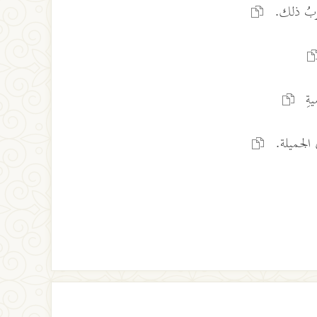
تغربُ ذلك.
يةِ
ِ الجميلة.