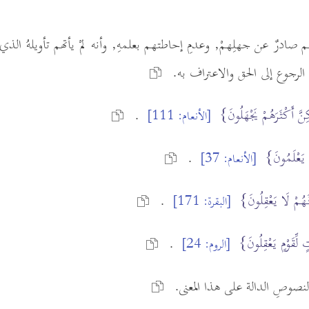
 صادرٌ عن جهلِهمْ, وعدمِ إحاطتهم بعلمهِ, وأنه لمْ يأتهم تأويلهُ الذي 
ِ الرجوع إلى الحق والاعتراف به.
نَّ أَكْثَرَهُمْ يَجْهَلُونَ}
.
[الأنعام: 111]
ا يَعْلَمُونَ}
.
[الأنعام: 37]
ُمْ لَا يَعْقِلُونَ}
.
[البقرة: 171]
 لِّقَوْمٍ يَعْقِلُونَ}
.
[الروم: 24]
نصوصِ الدالة على هذا المعنى.