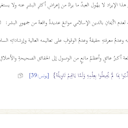
ا الإيراد لا يهُول العبدُ ما يراهُ من إِعراضِ أكثرِ البشرِ عنه ولا يس
ه لعدم ا?يمانِ بالدين الإسلامي موانعَ عديدةً واقعةَ من جمهورِ البشر:
 وعدمُ معرفتهِ حقيقةً وعدمُ الوقوفِ على تعاليمه العالية وإرشاداتِه السام
افعة أكبرُ عائقٍ وأعظمُ مانعٍ من الوصول إلى الحقائق الصحيحةِ والأخلاق
ُوا بِمَا لَمْ يُحِيطُوا بِعِلْمِهِ وَلَمَّا يَاتِهِمْ تَاوِيلُهُ}
[يونس:39]