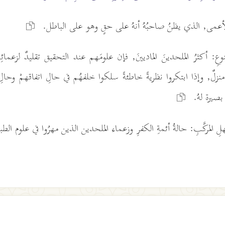
الأعمى, الذي يظنُ صاحبُهُ أنهُ على حقٍ وهو على الباطل.
: أكثرُ الملحدينَ الماديينَ, فإن علومَهم عند التحقيق تقليدٌ لزعمائِهمْ
منزلٌ, وإذا ابتكروا نظريةً خاطئةً سلكوا خلفهُم في حالِ اتفاقهمْ وحال
 بصيرة لهُ.
هلِ المركَّبِ: حالةُ أئمةِ الكفرِ وزعماء الملحدين الذين مهرُوا في علوم ال