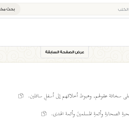
بحث م
عرض الصفحة السابقة
على سخافة عقولهم, وهبوط أخلاقهم إلى أسفلِ سافلين.
بمحبةِ الصحابةِ وأئمةِ المسلمينَ وأئمة الهدى.