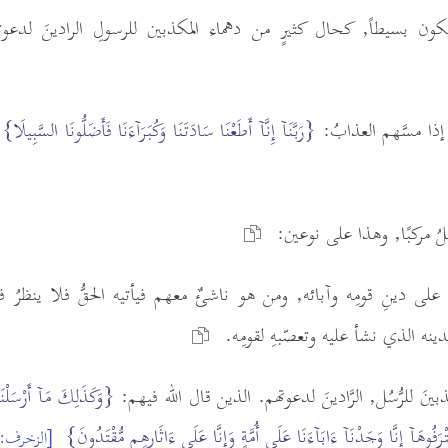
كون بسيطاً, كحال كثيرٍ من دهماء المكذبين للرسولِ الرادينَ لدعوتهِ
إذا مسَّهم العذابُ:
{رَبَّنَآ إِنَّآ أَطَعْنَا سَادَتَنَا وَكُبَرَآءَنَا فَأَضَلُّونَا السَّبِيلَا}
ُ مركبًا, وهذا على نوعين:
لى دينِ قومِه وآبائه, ومن هو ناشئٌ معهم فيأتيه الحقُّ فلا ينظرُ في
دينه الذي نشأ عليه وتعصّبهِ لقومِه.
ينَ للرُّسُل, الرَّادينَ لدعوتهم. الذين قال الله فيهم:
{وَكَذَلِكَ مَآ أَرْسَلْنَ
تْرَفُوهَآ إِنَّا وَجَدْنَآ ءَابَآءَنَا عَلَى أُمَّةٍ وَإِنَّا عَلَى ءَاثَارِهِم مُّقْتَدُونَ}
[الزخرف: 23