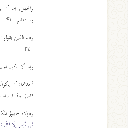
والجهلُ, إما أن ي
وساداتِهم.
وهم الذين يقولونَ 
وإما أن يكون الجهل
أحدهما: أن يكونَ ع
قاصرٌ جدَّا لرضاه ب
وهؤلاء جمهورُ المكذب
مِّن نَّذِيرٍ إِلَّا قَالَ مُ