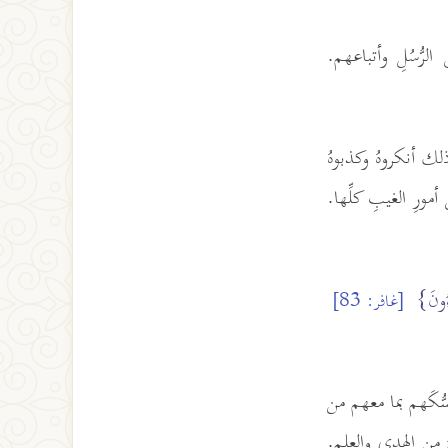
رُّسُلِ وأتباعهم.
لك أنكروهُ وكذبوهُ
أمورِ الغيبِ كلِّها.
ِءُونَ}
[غافر: 83]
ُّكَهم بما معهم من
 من الهدى والعلمِ.