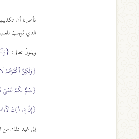
فأخبرنا أن تكذيبهم
الذي يُوجِبُ للعبد
{وَلَكِ
ويقولُ تعالى:
{وَلَكِنَّ أَكْثَرَهُمْ لَ
{صُمٌّ بُكْمٌ عُمْيٌ فَه
{إِنَّ فِي ذَلِكَ لَأَيَاتٍ
إلى غيد ذلك من ال