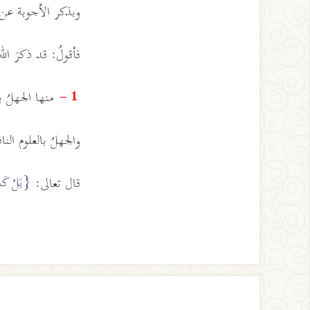
وبذكر الأجوبة عن هذ
فأقولُ: قد ذكرَ الل
منها الجهلُ به
1 -
والجهلُ بالعلوم الن
{بَلْ كَذَّب
قال تعالى: