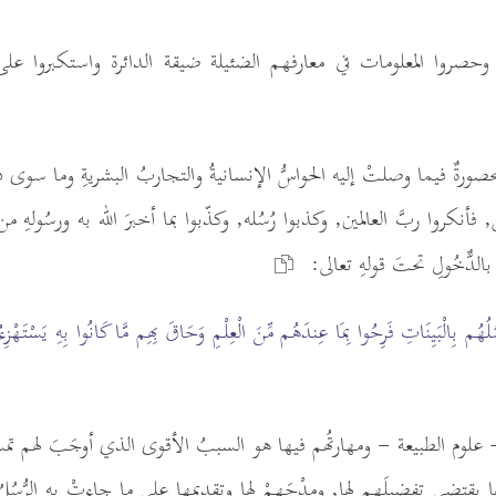
حصروا المعلومات في معارفهم الضئيلة ضيقة الدائرة واستكبروا على ال
صورةٌ فيما وصلتْ إليه الحواسُّ الإنسانيةُ والتجاربُ البشريةِ وما سوى ذ
أنكروا ربَّ العالمين, وكذبوا رُسُله, وكذّبوا بما أخبرَ الله به ورسُولهِ من 
بالدٌّخُولِ تحتَ قولهِ تعالى:
ُهُم بِالْبَيِنَاتِ فَرِحُوا بِمَا عِندَهُم مِّنَ الْعِلْمِ وَحَاقَ بِهِم مَّا كَانُوا بِهِ يَسْتَهْز
علوم الطبيعة - ومهارتُهم فيها هو السببُ الأقوى الذي أوجَبَ لهم تمس
ا يقتضي تفضيلَهم لها, ومدْحَهمْ لها وتقديمها على ما جاءتْ به الرُّسُلُ