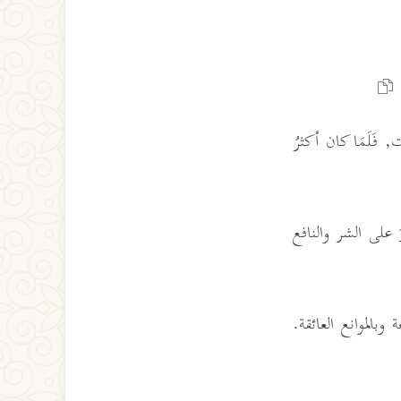
فَلَمَا كان أكثرُ
َ على الشر والنافع
وبالموانع العائقة.