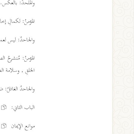
والملحدُ: بالعكس.
المؤمنُ: لكمالِ إخلا
والجاحدُ: ليس لعمله
المؤمنُ: مُنشرحُ ا
الخلقِ , وسلامة 
والجاحدُ الغافلُ: 
الباب الثاني:
موانع الإيمان