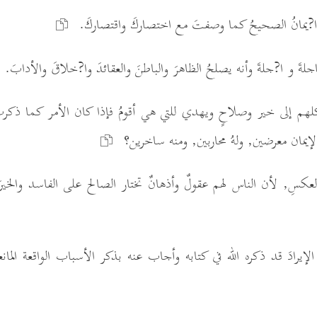
 ا?يمانُ الصحيحُ كما وصفتَ مع اختصاركَ واقتصاركَ.
اجلةَ و ا?جلةَ وأنه يصلحُ الظاهرَ والباطنَ والعقائدَ وا?خلاقَ والأدابَ.
كلهم إلى خير وصلاحٍ ويهدي للتي هي أقومُ فإذا كان الأمر كما ذكرت, 
إيمان معرضين, ولهُ محاربين, ومنه ساخرين؟
العكسِ, لأن الناس لهم عقولٌ وأذهانٌ تختار الصالح على الفاسد والخير
لإيرادَ قد ذكره الله في كتابه وأجاب عنه بذكر الأسباب الواقعة المانعة 