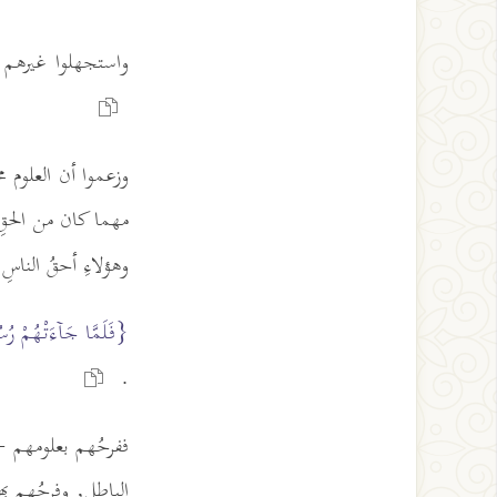
واستجهلوا غيرهم و
وزعموا أن العلوم مح
مهما كان من الحقِ, ف
وهؤلاءِ أحقُ الناسِ 
{فَلَمَّا جَآءَتْهُمْ رُسُل
.
ففرحُهم بعلومهم - 
الباطل, وفرحُهم به