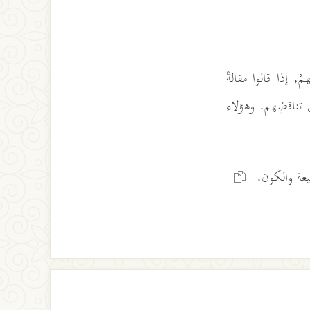
, إذا قالوا مقالةً
ِ تناقضِهم. وهؤلاء
طبيعة والكون.