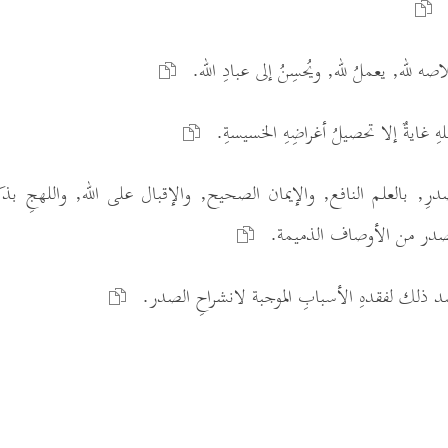
صه لله, يعملُ لله, ويُحسِنُ إلى عبادِ الله.
ِ غايةٌ إلا تحصيلُ أغراضِهِ الخسيسةِ.
لصدرِ, بالعلم النافع, والإيمان الصحيح, والإقبال على الله, واللهجِ بذك
الصدر من الأوصاف الذميمة.
ضد ذلك لفقدهِ الأسبابِ الموجبة لانشراحِ الصدر.