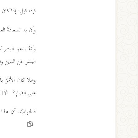
فإذا قيل: إذا كان
وأن به السعادةَ الع
وأنهُ يدعو البشر 
البشر عن الدين وال
وهلا كان الأمُرُ ب
على الضارِ؟
فالجوابُ: أن هذا ا