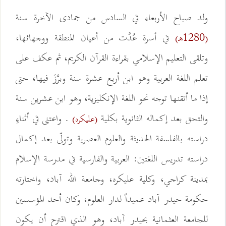
ولد صباح الأربعاء في السادس من جمادى الآخرة سنة
في أسرة عُدَّت من أعيان المنطقة ووجهائها،
(1280هـ)
وتلقى التعليم الإسلامي بقراءة القرآن الكريم، ثم عكف على
تعلم اللغة العربية وهو ابن أربع عشرة سنة وبرَّزَ فيها، حتى
إذا ما أتقنها توجه نحو اللغة الإنكليزية، وهو ابن عشرين سنة
والتحق بعد إكماله الثانوية بكلية
. واعتنى في أثناءِ
(عليكره)
دراسته بالفلسفة الحديثة والعلوم العصرية وتولّى بعد إكمال
دراسته تدريس اللغتين: العربية والفارسية في مدرسة الإسلام
بمدينة كراجي، وكلية عليكره، وجامعة الله آباد، واختارته
حكومة حيدر آباد عميداً لدار العلوم، وكان أحد المؤسسين
للجامعة العثمانية بحيدر آباد، وهو الذي اقترح أن يكون