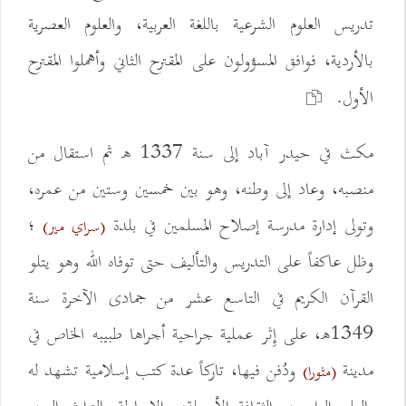
تدريس العلوم الشرعية باللغة العربية، والعلوم العصرية
بالأردية، فوافق المسؤولون على المقترح الثاني وأهملوا المقترح
الأول.
مكث في حيدر آباد إلى سنة 1337 هـ ثم استقال من
منصبه، وعاد إلى وطنه، وهو بين خمسين وستين من عمره،
وتولى إدارة مدرسة إصلاح المسلمين في بلدة
؛
(سراي مير)
وظل عاكفاً على التدريس والتأليف حتى توفاه الله وهو يتلو
القرآن الكريم في التاسع عشر من جمادى الآخرة سنة
1349هـ، على إِثر عملية جراحية أجراها طبيبه الخاص في
مدينة
ودُفن فيها، تاركاً عدة كتب إسلامية تشهد له
(مثورا)