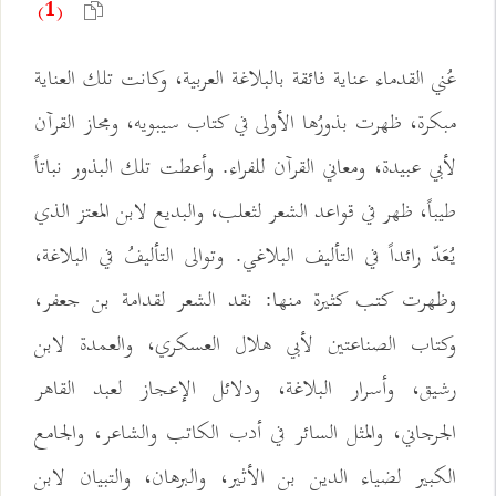
(1)
عُني القدماء عناية فائقة بالبلاغة العربية، وكانت تلك العناية
مبكرة، ظهرت بذورُها الأولى في كتاب سيبويه، ومجاز القرآن
لأبي عبيدة، ومعاني القرآن للفراء. وأعطت تلك البذور نباتاً
طيباً، ظهر في قواعد الشعر لثعلب، والبديع لابن المعتز الذي
يُعَدّ رائداً في التأليف البلاغي. وتوالى التأليفُ في البلاغة،
وظهرت كتب كثيرة منها: نقد الشعر لقدامة بن جعفر،
وكتاب الصناعتين لأبي هلال العسكري، والعمدة لابن
رشيق، وأسرار البلاغة، ودلائل الإعجاز لعبد القاهر
الجرجاني، والمثل السائر في أدب الكاتب والشاعر، والجامع
الكبير لضياء الدين بن الأثير، والبرهان، والتبيان لابن