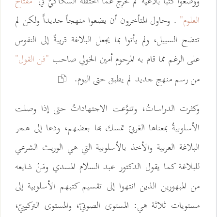
ووضعوا كتباً بلاغية لم تخرج عما اختطَّه السكاكيّ في
"مفتاح
العلوم"
. وحاول المتأخرون أن يضعوا منهجاً جديداًَ ولكن لم
تتضح السبيل، ولم يأتوا بما يجعل البلاغة قريبةً إلى النفوس
على الرغم مما قام به المرحوم أمين الخولي صاحب
"فن القول"
من رسم منهج جديد لم يطبق حتى اليوم.
وكثرت الدراساتُ، وتنوَّعت الاجتهاداتُ حتى إذا وصلت
الأسلوبيةُ بمعناها الغربيّ تمسك بها بعضهم، ودعا إلى هجر
البلاغة العربية والأخذ بالأسلوبية التي هي الوريث الشرعي
للبلاغة كما يقول الدكتور عبد السلام المسدي ومَنْ شايعه
من المبهورين الذين انتهوا إلى تقسيم كتبهم الأسلوبية إلى
مستويات ثلاثة هي: المستوى الصوتيّ، والمستوى التركيبيّ،