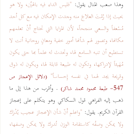
وهذا صعب المنال يقول:
"فليس الداء فيه بالهيِّن، ولا هو
بحيث إذا رُمْتَ العلاجَ منه وجدت الإمكان فيه مع كل أحد
مُسْعفاً والسعي منجحاً، لأن المزايا التي تحتاج أَنْ تعلمهم
مكانها، وتصور لهم شأنها أمور خفية ومعانٍ روحانية أنت لا
تستطيع أن تنبه السامع لها، وتحدث له علماً بها حتى يكون
مُهَيئاً لإدراكها، وتكون له طبيعة قابلة لها، ويكون له ذوق
وقريحة يجد لهما في نفسه إِحساساً"
(دلائل الإِعجاز ص
. وأقرب من هذا إلى ما
547- طبعة محمود محمد شاكر)
ذهب إليه الفراهي قول السكاكي وهو يتكلم على إعجاز
القرآن الكريم. يقول:
"واعلم أَنّ شأن الإعجاز عجيب يُدْرَك
ولا يمكن وصفُه كاستقامة الوزن تُدرك ولا يمكن وصفها،