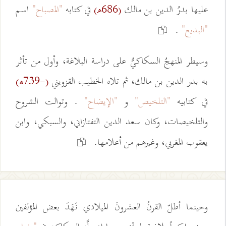
عليها بدرُ الدين بن مالك
في كتابه
"المصباح"
اسم
(686هـ)
"البديع"
.
وسيطر المنهجُ السكاكيُّ على دراسة البلاغة، وأول من تأثر
به بدر الدين بن مالك، ثم تلاه الخطيب القزويني
(-739هـ)
في كتابيه
"التلخيص"
و
"الإيضاح"
. وتوالت الشروح
والتلخيصات، وكان سعد الدين التفتازاني، والسبكي، وابن
يعقوب المغربي، وغيرهم من أعلامها.
وحينما أطلّ القرنُ العشرونَ الميلادي نَهَدَ بعض المؤلفين