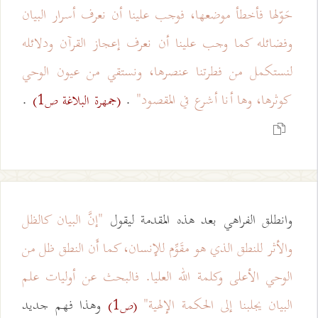
حَوّلها فأخطأ موضعها، فوجب علينا أن نعرف أسرار البيان
وفضائله كما وجب علينا أن نعرف إعجاز القرآن ودلائله
لنستكمل من فطرتنا عنصرها، ونستقي من عيون الوحي
كوثرها، وها أنا أشرع في المقصود"
.
.
(جمهرة البلاغة ص1)
وانطلق الفراهي بعد هذه المقدمة ليقول
"إنَّ البيان كالظل
والأثر للنطق الذي هو مقَوِّم للإنسان، كما أَن النطق ظل من
الوحي الأعلى وكلمة الله العليا. فالبحث عن أوليات علم
البيان يجلبنا إلى الحكمة الإلهية"
وهذا فهم جديد
(ص1)