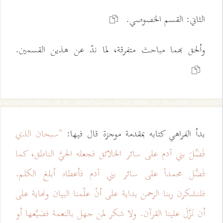
الثاني: القسم الخصوصي.
وألحق بهما مباحث متفرقة، لما ندّ عن هذين القسمين.
بدأ الفراهي كتابه بمقدمة موجزة قال فيها:
"سبحان الذي
فَضَّلَ بني آدم على سائر الخلائق فجعله الحيَّ الناطق، كما
فَضَّل محمداً على سائر بني آدم فأعطاه أبلغ الكلم.
فلنشكرن ربنا الرحمن بداية على أنْ علّمنا البيان ونهاية على
أن نَزَّلَ علينا القرآن. ولا شكر لمن جهل بالنعمة فضيَّعها أو