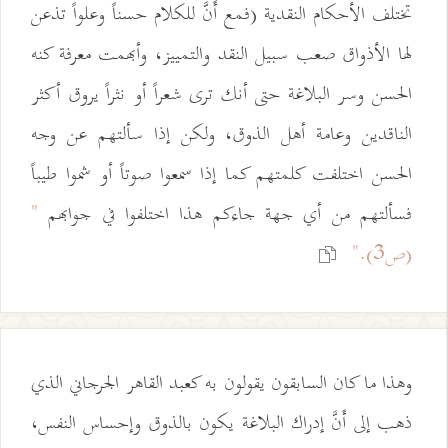
تختلف الأحكام النقدية (فمع أَنَّ للكلام حسناً وعلواً تذعن
لها الأذواق صعب سبيل النقد والتمييز، وأبهمت معرفة كنه
الحسن وسر البلاغة حتى أنك ترى شعراً أو نثراً يروق أكثر
الناقدين وعامة أهل الذوق، ولكن إذا سألتهم عن وجه
الحسن اختلفت كلمتهم كما إذا سمعوا صوتاً أو شموا طيباً
فسألتهم من أي جهة جاءكم هذا اختلفوا في جوابهم
"
(ص3)."
وهذا ما كان السابقون يقولون به كعبد القاهر الجرجاني الذي
ذهب إلى أَنَّ إدراك البلاغة يكون بالذوق وإحساس النفس،