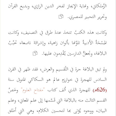
الزَّملكاني، ونهاية الإيجاز لفخر الدين الرازي، وبديع القرآن
وتحرير التحبير للمصري.
وكانت هذه الكتبُ تتخذ عدة طرق في التصنيف، وكانت
المَسْحَةُ الأدبيةُ تلوِّنها بألوان زاهية، وإشراقة ناصعة، تحبِّبُ
البلاغة، وتجعلًُ الدارسين يُقْدِمون عليها.
ولم تبق البلاغة حرة في التَّقسيم والعرض، فقد ظهر في القرن
السادس للهجرة في خوارزم عالم هو السكاكي المتوفى سنة
للهجرة الذي ألف كتاب
"مفتاح العلوم"
وخَصَّ
(626هـ)
القسم الثالث منه بالبلاغة التي قَسَّمها إلى علم المعاني، وعلم
البيان، ووجوه يُؤتى بها لتحسين الكلام، وهي التي أطلق