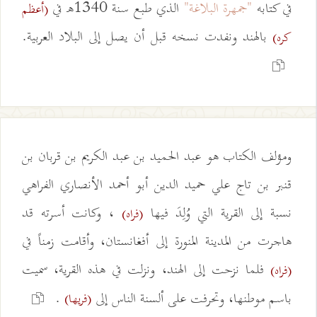
في كتابه
"جمهرة البلاغة"
الذي طبع سنة 1340هـ في
(أعظم
بالهند ونفدت نسخه قبل أن يصل إلى البلاد العربية.
كره)
ومؤلف الكتاب هو عبد الحميد بن عبد الكريم بن قربان بن
قنبر بن تاج علي حميد الدين أبو أحمد الأنصاري الفراهي
نسبة إلى القرية التي وُلِدَ فيها
، وكانت أسرته قد
(فراه)
هاجرت من المدينة المنورة إلى أفغانستان، وأقامت زمناً في
فلما نزحت إلى الهند، ونزلت في هذه القرية، سميت
(فراه)
باسم موطنها، وتحرفت على ألسنة الناس إلى
.
(فريها)