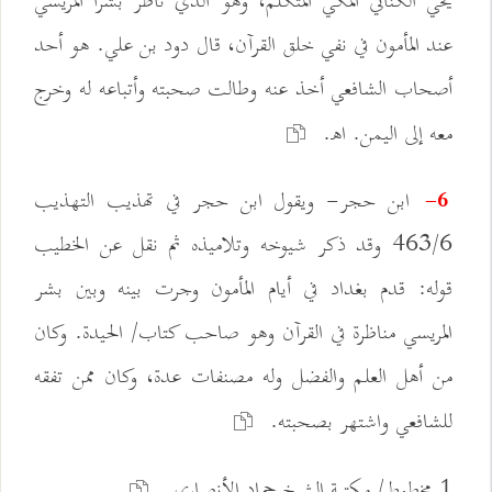
يحي الكناني المكي المتكلم، وهو الذي ناظر بشرا المريسي
عند المأمون في نفي خلق القرآن، قال دود بن علي. هو أحد
أصحاب الشافعي أخذ عنه وطالت صحبته وأتباعه له وخرج
معه إلى اليمن. اهـ.
ابن حجر- ويقول ابن حجر في تهذيب التهذيب
6-
463/6 وقد ذكر شيوخه وتلاميذه ثم نقل عن الخطيب
قوله: قدم بغداد في أيام المأمون وجرت بينه وبين بشر
المريسي مناظرة في القرآن وهو صاحب كتاب/ الحيدة. وكان
من أهل العلم والفضل وله مصنفات عدة، وكان ممن تفقه
للشافعي واشتهر بصحبته.
1 مخطوط/ مكتبة الشيخ حماد الأنصاري.