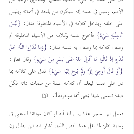
الأمم، وسبق في علمه إنه سيكون من يلحد في أسمائه ويلبس
على خلقه ويدخل كلامه في الأشياء المخلوقة فقال:
{لَيْسَ
كَمِثْلِهِ شَيْءٌ}
فأخرج نفسه وكلامه من الأشياء المخلوقه ثم
وصف كلامه بما وصف به نفسه فقال:
{وَمَا قَدَرُوا اللَّهَ حَقَّ
قَدْرِهِ إِذْ قَالُوا مَا أَنْزَلَ اللَّهُ عَلَى بَشَرٍ مِنْ شَيْءٍ}
وقال تعالى:
{أَوْ قَالَ أُوحِيَ إِلَيَّ وَلَمْ يُوحَ إِلَيْهِ شَيْءٌ}
فدل على كلامه بما
دل على نفسه ليعلم أن كلامه صفة من صفات ذاته فكل
صفة تسمى شيئا بمعنى أنها موجودة1.
فعمل ابن حجر هذا يبين لنا أنه لو كان موافقا للذهبي في
وجهة نظره لما نقل هذا النص الذي أشار فيه ابن بطال إن