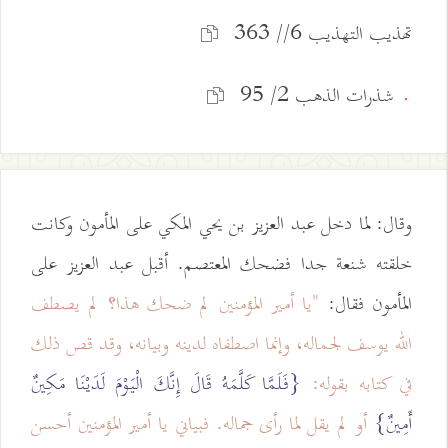
تهذيب التهذيب 6// 363
شذرات الذهب 2/ 95
.
وقال: لما دخل عبد العزيز بن يحي المكي على المأمون وكانت
خلقته شنعة جدا فضحك المعتصم. أقبل عبد العزيز على
المأمون فقال:
"يا أمير المؤمنين لم ضحك هذا؟ لم يصطف
الله يوسف لجماله، وإنما اصطفاه لدينه وبيانه، وقد قص ذلك
في كتابه بقوله:
{فَلَمَّا كَلَّمَهُ قَالَ إِنَّكَ الْيَوْمَ لَدَيْنَا مَكِينٌ
أَمِينٌ}
أو لم يقل لما رأى جماله. فبياني يا أمير المؤمنين أحسن