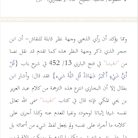
ومما يؤكد أن رأي الذهبي وجهة نظر قابلة للنقاش- أن ابن
حجر الذي ذكر وجهة النظر هذه كما تقدم قد نقل نصا
من
"الحيدة"
في فتح الباري 13/ 452 في شرح باب
{قُلْ
أَيُّ شَيْءٍ أَكْبَرُ شَهَادَةً قُلِ اللَّهُ شيء}
فقد قال: وأشار ابن
بطال إلا أن البخاري انتزع هذه الترجمة من كلام عبد العزيز
بن يحي المكي فإنه قال في كتاب
"الحيدة"
سمى الله تعالى
نفسه شيئا إثباتا لوجوده ونفيا للعدم عنه وكذا أجرى على
كلامه ما أجراه على نفسه ولم يجعل لفظ شيء من أسمائه بل
دل على نفسه إنه شيء تكذيبا للدهرية ومنكري الإلهية من