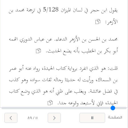
يقول ابن حجر في لسان الميزان 5/128 في ترجمة محمد بن
الأزهر:
محمد بن الحسن بن الأزهر الدعاء. عن عباس الدوري اتهمه
أبو بكر بن الخطيب بأنه يضع الحديث.
قلت: هو الذي انفرد برواية كتاب الحيدة، رواه عنه أبو عمر
بن السماك، ورأيت له حديثا رجاله ثقات سواه، وهو كذب
في فضل عائشة. ويغلب على ظني أنه هو الذي وضع كتاب
الحيدة، فإني لأستبعد وقوعه جدا.
ثم قال ابن حجر:
"ووجه استبعاد المصنف كتاب الحيدة، إنه
الصفحة
11 / 89