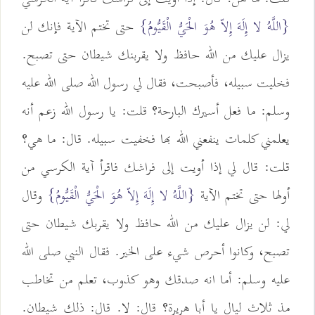
{اللَّهُ لا إِلَهَ إِلاّ هُوَ الْحَيُّ الْقَيُّومُ}
حتى تختم الآية فإنك لن
يزال عليك من الله حافظ ولا يقربنك شيطان حتى تصبح.
فخليت سبيله، فأصبحت، فقال لي رسول الله صلى الله عليه
وسلم: ما فعل أسيرك البارحة؟ قلت: يا رسول الله زعم أنه
يعلمني كلمات ينفعني الله بها فخفيت سبيله. قال: ما هي؟
قلت: قال لي إذا أويت إلى فراشك فاقرأ آية الكرسي من
أولها حتى تختم الآية
{اللَّهُ لا إِلَهَ إِلاّ هُوَ الْحَيُّ الْقَيُّومُ}
وقال
لي: لن يزال عليك من الله حافظ ولا يقربك شيطان حتى
تصبح، وكانوا أحرص شيء على الخير. فقال النبي صلى الله
عليه وسلم: أما انه صدقك وهو كذوب، تعلم من تخاطب
مذ ثلاث ليال يا أبا هريرة؟ قال: لا. قال: ذلك شيطان.