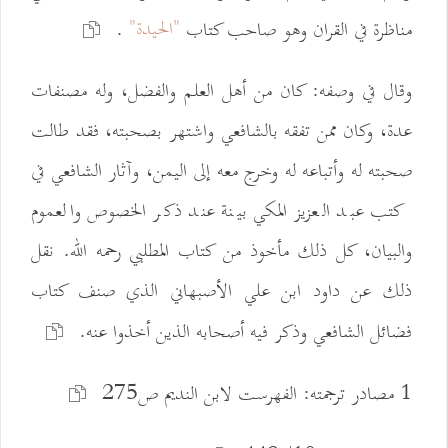
"الحيدة"
مناظرة في القران وهو صاحب كتاب
.
وقال في وصفه: كان من أهل العلم والفضل، وله مصنفات
عدة، وكان ممن تفقه بالشافعي واشتهر بصحبته، فقد طالت
صحبته له وأتباعه له وخرج معه إلى اليمن، وآثار الشافعي في
كتب عبد العزيز المكي بينة عند ذكر الخصوص والعموم
والبيان، كل ذلك مأخوذ من كتاب المطلبي رحمه الله. نقل
ذلك عن داود ابن علي الأصبهاني الذي صنف كتاب
فضائل الشافعي وذكر فيه أصحابه الذين أخذوا عنه.
1 مصادر ترجمته: الفهرست لابن النديم ص275