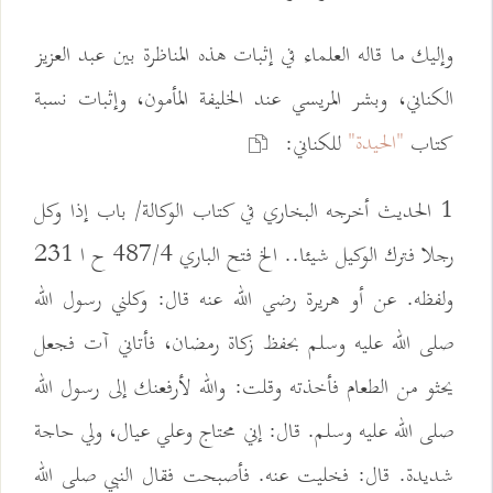
وإليك ما قاله العلماء في إثبات هذه المناظرة بين عبد العزيز
الكناني، وبشر المريسي عند الخليفة المأمون، وإثبات نسبة
"الحيدة"
كتاب
للكناني:
1 الحديث أخرجه البخاري في كتاب الوكالة/ باب إذا وكل
رجلا فترك الوكيل شيئا.. الخ فتح الباري 487/4 ح ا 231
ولفظه. عن أو هريرة رضي الله عنه قال: وكلني رسول الله
صلى الله عليه وسلم بحفظ زكاة رمضان، فأتاني آت فجعل
يحثو من الطعام فأخذته وقلت: والله لأرفعنك إلى رسول الله
صلى الله عليه وسلم. قال: إني محتاج وعلي عيال، ولي حاجة
شديدة. قال: فخليت عنه. فأصبحت فقال النبي صلى الله