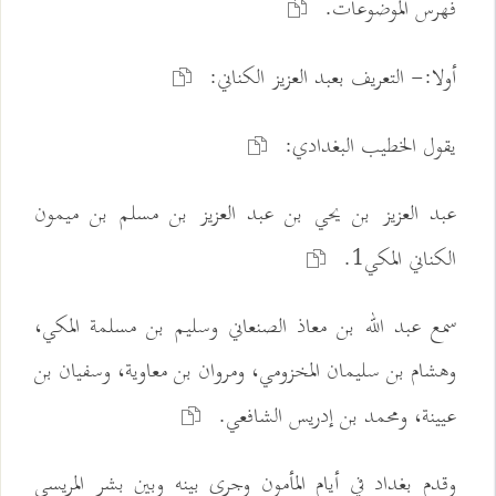
فهرس الموضوعات.
أولا:- التعريف بعبد العزيز الكناني:
يقول الخطيب البغدادي:
عبد العزيز بن يحي بن عبد العزيز بن مسلم بن ميمون
الكناني المكي1.
سمع عبد الله بن معاذ الصنعاني وسليم بن مسلمة المكي،
وهشام بن سليمان المخزومي، ومروان بن معاوية، وسفيان بن
عيينة، ومحمد بن إدريس الشافعي.
وقدم بغداد في أيام المأمون وجرى بينه وبين بشر المريسي