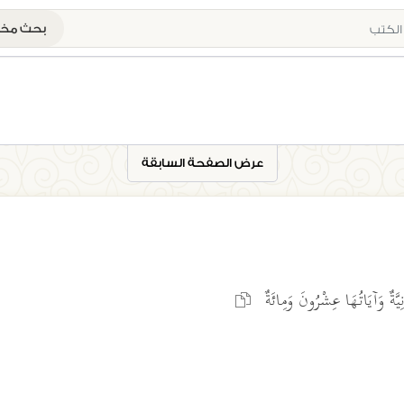
بحث م
عرض الصفحة السابقة
يَّةٌ وَآيَاتُهَا عِشْرُونَ وَمِائَةٌ