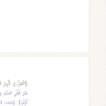
§الْقَوْلُ فِي تَأْوِيلِ قَ
غَيْرَ مُحِلِّي الصَّيْدِ وَأ
أَوْفُوا}
[المائدة: 1]