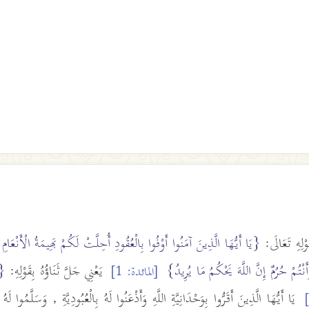
وْلِهِ تَعَالَى:
{يَا أَيُّهَا الَّذِينَ آمَنُوا أَوْفُوا بِالْعُقُودِ أُحِلَّتْ لَكُمْ بَهِيمَةُ الْأَنْعَامِ 
َنْتُمْ حُرُمٌ إِنَّ اللَّهَ يَحْكُمُ مَا يُرِيدُ}
يَعْنِي جَلَّ ثَنَاؤُهُ بِقَوْلِهِ:
{ي
[المائدة: 1]
يَا أَيُّهَا الَّذِينَ أَقَرُّوا بِوَحْدَانِيَّةِ اللَّهِ وَأَذْعَنُوا لَهُ بِالْعُبُودِيَّةِ , وَسَلَّمُوا لَهُ