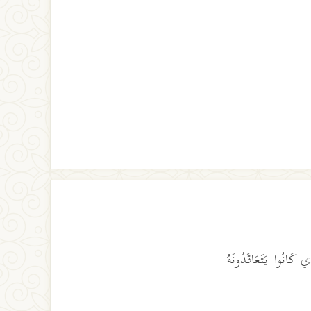
ي كَانُوا يَتَعَاقَدُونَهُ