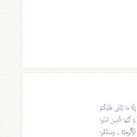
إِلَّا مَا يُتْلَى عَلَيْكُمْ
َا أَيُّهَا الَّذِينَ آمَنُوا
 الْأُلُوهِيَّةَ , وَصَدَّقُوا