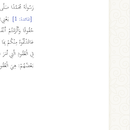
رَسُولَهُ مُحَمَّدًا صَلَّى 
يَعْنِي: أ
[المائدة: 1]
حُقُوقًا وَأَلْزَمْتُمْ أَنْف
عَاقَدْتُمُوهُ مِنْكُمْ بِمَ
فِي الْعُقُودِ الَّتِي أَمَرَ 
بَعْضُهُمْ: هِيَ الْعُقُودُ