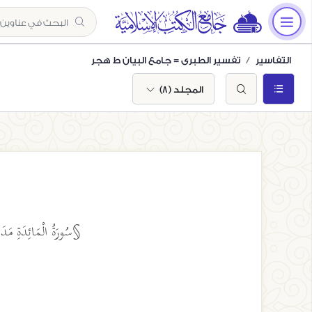
التفاسير
تفسير الطبري = جامع البيان ط هجر
المجلد (8)
§سُورَةُ الْمَائِدَةِ مَدَنِ