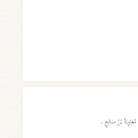
 مُعَاوِيَةُ بْنُ صَالِحٍ ,