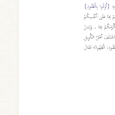
نِهِ
{أَوْفُوا بِالْعُقُودِ}
ْتُمْ بِهَا عَلَى أَنْفُسِكُمْ
أَلْزَمَكُمْ بِهَا , وَلِمَنْ
خْتَلَفَ أَهْلُ التَّأْوِيلِ
لْعُقُودِ: الْعُهُودُ؛ فَقَالَ