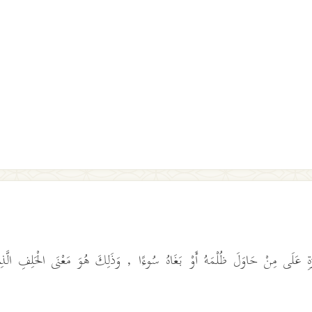
اهَرَةِ عَلَى مِنْ حَاوَلَ ظُلْمَهُ أَوْ بَغَاهُ سُوءًا , وَذَلِكَ هُوَ مَعْنَى الْحَلِفِ الَّذِ