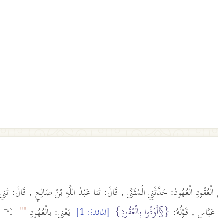
 الْعُقُودِ الْعُهُودُ: حَدَّثَنِي الْمُثَنَّى , قَالَ: ثنا عَبْدُ اللَّهِ بْنُ صَالِحٍ , قَالَ: ثني
{§أَوْفُوا بِالْعُقُودِ}
""
 عَبَّاسٍ , قَوْلُهُ:
يَعْنِي: بِالْعُهُودِ
[المائدة: 1]