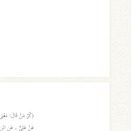
ذِكْرُ مَنْ قَالَ: مَعْنَى
عَنْ عَلِيٍّ , عَنِ ابْنِ