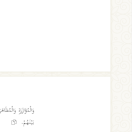
وَالْمُؤَازَرَةِ وَالْمُظَ
بَيْنَهُمْ.