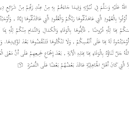
اللهُ عَلَيْهِ وَسَلَّمَ فِي نُبُوَّتِهِ وَفِيمَا جَاءَهُمْ بِهِ مِنْ عِنْدِ رَبِّهِمْ مِنْ شَرَائِعِ دِي
َوْفُوا بِالْعُهُودِ الَّتِي عَاهَدْتُمُوهَا رَبَّكُمْ وَالْعُقُودِ الَّتِي عَاقَدْتُمُوهَا إِيَّاهُ , وَأَوْجَب
ُسَكُمْ بِهَا لِلَّهِ فُرُوضًا , فَأَتِمُّوهَا بِالْوَفَاءِ وَالْكَمَالِ وَالتَّمَامِ مِنْكُمْ لِلَّهِ بِمَا 
ا أَوْجَبْتُمُوهُ لَهُ بِهَا عَلَى أَنْفُسِكُمْ , وَلَا تَنْكُثُوهَا فَتَنْقُضُوهَا بَعْدَ تَوْكِيدِهَا. وَا
اللَّهُ جَلَّ ثَنَاؤُهُ بِالْوَفَاءِ بِهَا بِهَذِهِ الْآيَةِ , بَعْدَ إِجْمَاعِ جَمِيعِهِمْ عَلَى أَنَّ مَعْنَى ا
 الَّتِي كَانَ أَهْلُ الْجَاهِلِيَّةِ عَاقَدَ بَعْضُهُمْ بَعْضًا عَلَى النُّصْرَةِ