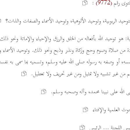
فتوى رقم
:
(9772)
بية: هو توحيد الله بأفعاله من الخلق والرزق والإحياء والإماتة ونحو ذلك
عبادة من صلاة وصوم وحج وزكاة ونذر وذبح ونحو ذلك. وتوحيد الأسما
فسه، أو وصفه به رسوله صلى الله عليه وسلم، وتسميه بما سمى به نفسه،
م من غير تشبيه ولا تمثيل ومن غير تحريف ولا تعطيل.
لى الله على نبينا محمد، وآله وصحبه وسلم.
حوث العلمية والإفتاء
س اللجنة ... الرئيس