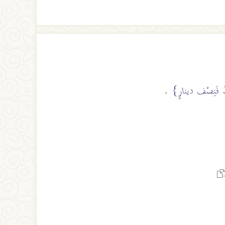
َجِدْ فَنِصْف دينارٍ}
.