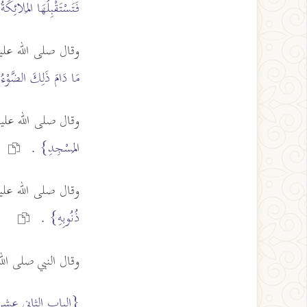
فَتَسْتَقْبِلُهَا المَلائِكَ
وقال صلى الله عل
مَا دَامَ ذَلِكَ الضَّوْء
وقال صلى الله عل
المَسْجِدِ}
.
وقال صلى الله عل
ذُنُوبِهِ}
.
وقال النبي صلى ال
{الباب الثاني عش