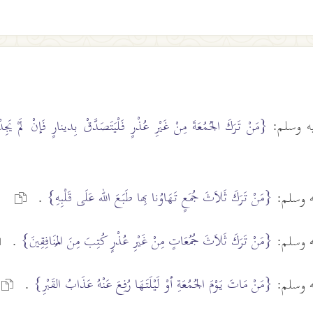
يه وسلم:
{مَنْ تَرَكَ الجُمُعَةَ مِنْ غَيْرِ عُذْرٍ فَلْيَتَصَدَّقْ بِدينارٍ فَإنْ لَمْ ي
{مَنْ تَرَكَ ثَلاَثَ جُمَعٍ تَهَاوُنا بِها طَبَعَ الله عَلَى قَلْبِهِ}
يه وسلم:
.
{مَنْ تَرَكَ ثَلاَثَ جُمُعَاتٍ مِنْ غَيْرِ عُذْرٍ كُتِبَ مِنَ المُنَافِقِينَ}
يه وسلم:
.
{مَنْ مَاتَ يَوْمَ الجُمُعَةِ أوْ لَيْلَتَهَا رُفِعَ عَنْهُ عَذَابُ القَبْرِ}
يه وسلم:
.