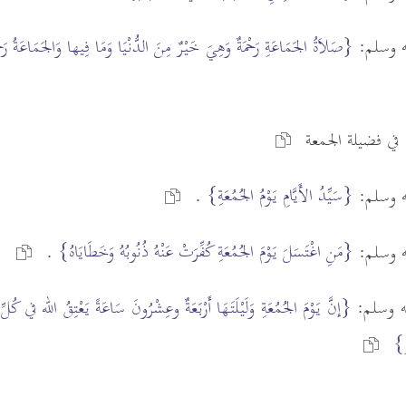
يه وسلم:
{صَلاَةُ الجَمَاعَةِ رَحْمَةٌ وَهِيَ خَيْرٌ مِنَ الدُّنْيَا وَمَا فِيها وَالجَمَاعَةُ ر
في فضيلة الجمعة
{سَيِّدُ الأَيَّامِ يَوْمُ الجُمُعَةِ}
يه وسلم:
.
{مَنِ اغْتَسَلَ يَوْمَ الجُمُعَةِ كُفِّرَتْ عَنْهُ ذُنُوبُهُ وَخَطَايَاهُ}
يه وسلم:
.
يه وسلم:
{إنَّ يَوْمَ الجُمُعَةِ وَلَيْلَتَهَا أَرْبَعَةٌ وعِشْرُونَ سَاعَةً يَعْتِقُ الله في كُلّ
رِ}