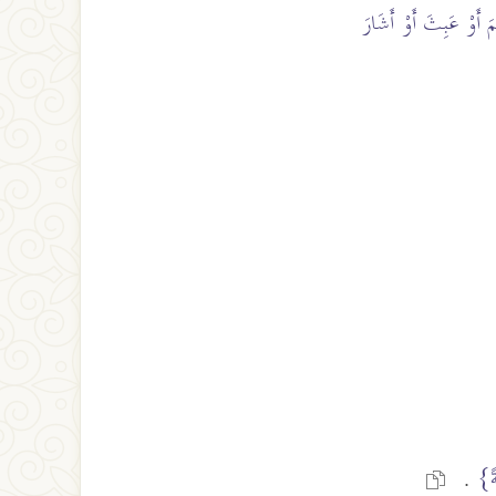
 أَوْ عَبِثَ أَوْ أَشَارَ
ةً}
.