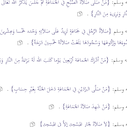
يه وسلم:
{مَنْ صَلَّى صَلاَةَ الصُّبْحِ في الجَمَاعَةِ ثُمَّ جَلَسَ يَذْكُرُ الله تَعَالَى
َارِ وَبَرِىءَ مِنَ النَّارِ}
.
يه وسلم
{صَلاَةُ الرَّجُلِ في جَمَاعَةٍ تَزِيدُ عَلَى صَلاَتِهِ وَحْده خَمْسا وَعِشْرينَ د
وُضُوءَهَا وَرُكُوعَهَا وَسُجُودَهَا بَلَغَتْ صَلاتُهُ خَمْسِينَ دَرَجَةً}
.
يه وسلم:
{مَنْ أدْرَكَ الجَماعَة أرْبَعِينَ يَوْما كَتَبَ الله لَهُ بَرَاءَةً مِنَ النَّارِ وَبَ
{مَنْ صَلَّى البرْدَيْنِ في الجَمَاعَةِ دَخَلَ الجَنَّةَ بِغَيْرِ حِسَابٍ}
يه وسلم:
.
{مَنْ شَهِدَ صَلاَةَ الجَمَاعَةِ}
يه وسلم:
.
{لاَ صَلاَةَ لِجَارِ المَسْجِدِ إلاَّ في المَسْجِدِ}
يه وسلم: