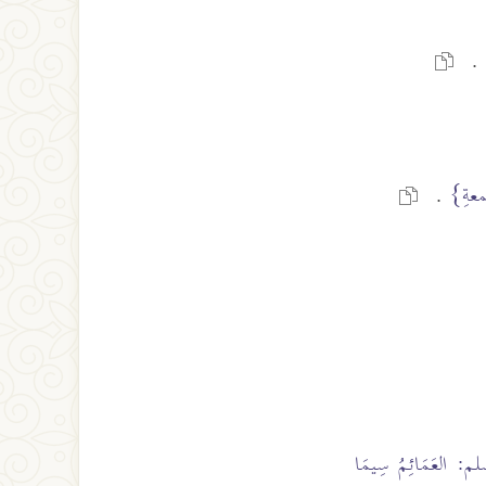
.
جُمعةِ}
.
لم: العَمَائِمُ سِيمَا