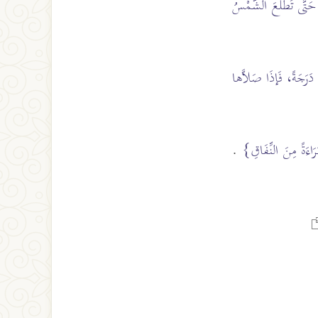
 حَتَّى تَطْلعَ الشَّمْسُ
َرَجَةً، فَإذَا صَلاَّها
رَاءَةً مِنَ النِّفَاقِ}
.