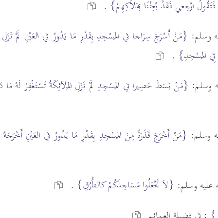
ةُ فَتَقُولُ ارْجِعي فَقَدْ بُعِثْنَا بِهَلاَكِهِمْ}
.
يه وسلم:
{مَنْ أَسْرَجَ سِرَاجا في المَسْجِدِ بِقَدْرِ مَا يَدُورُ في العَيْنِ لَمْ تَزَلِ المَل
ُ فِي المَسْجِدِ}
.
يه وسلم:
{مَنْ بَسَطَ حَصِيرا في المَسْجِدِ لَمْ تَزَلِ المَلاَئِكَةُ تَسْتَغْفِرُ لَهُ مَ
يه وسلم:
{مَنْ أَخْرَجَ قَذَرَةً مِنَ المَسْجِدِ بِقَدْرِ مَا يَدُورُ في العَيْنِ أَخْرَجَهُ
{لاَ تَجْعَلُوا مَسَاجِدَكُمْ كالطُّرُقِ}
له عليه وسلم:
.
ر}
: في فضيلة العمائم