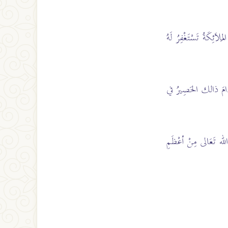
اَئِكَةُ تَسْتَغْفِرُ لَهُ
ا دَامَ ذالك الحَصِيرُ في
 الله تَعَالى مِنْ أعْظَمِ