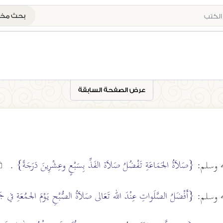
بحث م
عرض الصفحة السابقة
{صَلاَةُ الجَمَاعَةِ تَفْضُلُ صَلاَة الفَذِّ بِسَبْعٍ وعِشْرِينَ دَرَجَةً}
يه وسلم:
.
{أَفْضَلُ الصَّلَواتِ عِنْدَ الله تَعَالى صَلاَةُ الصُّبْحِ يَوْمَ الجمُعَةِ في جَ
يه وسلم: