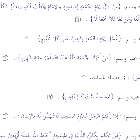
يه وسلم:
{مَنْ قَالَ يَوْمَ الجُمُعَةِ لِصَاحِبِهِ والإمَامُ يَخْطُبُ أنْصِتَ، أوْ تَكَلَّمَ
ْ لَغَا وَمَنْ لَغَا فَلاَ جُمُعَةَ لَهُ}
.
{غُسْلُ يَوْمِ الجُمُعَةِ وَاجِبٌ عَلَى كُلِّ مُحْتَلِمٍ}
يه وسلم:
.
{مَنْ أَدْرَكَ الجُمُعَةِ فَلَهُ عِنْدَ الله أَجْرُ مائةِ شَهِيدٍ}
له عليه وسلم:
.
شر}
: في فضيلة المساجد
{المَسْجِدُ بَيْتُ كُلِّ مُؤْمِنٍ}
ه عليه وسلم:
.
{إذا رَأيْتُمُ الرَّجُلَ مُلاَزِمَ المَسْجِدِ فَاشْهَدُوا لَهُ بالإيمانِ}
يه وسلم:
.
{مَنْ تَكَلَّمَ بِكَلاَمِ الدُّنْيَا في المَسْجِدِ أَحْبَطَ الله عَمَلَهُ أَرْبَعِينَ سَنَ
يه وسلم: