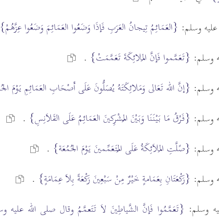
{العَمَائِمُ تِيجانُ العَرَبِ فَإذَا وَضَعُوا العَمَائِمَ وَضَعُوا عِزَّهُمْ}
ه عليه وسلم:
{تَعَمَّموا فَإنَّ المَلائِكَةَ تَعَمَّمَتْ}
يه وسلم:
.
{إنَّ الله تَعَالى وَمَلائِكَتَهُ يُصَلُّونَ عَلَى أَصْحَابِ العَمَائِمِ يَوْمَ ال
يه وسلم:
{فَرْقُ مَا بَيْنَنَا وَبَيْنَ المُشْرِكينَ العَمَائِمُ عَلَى القَلاَنِسِ}
يه وسلم:
.
{صََلَّتِ المَلاَئِكَةُ عَلَى المُتَعَمِّمينَ يَوْمَ الجُمُعَة}
يه وسلم:
.
{رَكْعَتَانِ بِعَمَامةٍ خَيْرٌ مِنْ سَبْعِينَ رَكْعَةً بِلاَ عِمَامَةٍ}
يه وسلم:
.
ليه وسلم:
{تَعَمَّمُوا فَإنَّ الشَّياطِينَ لاَ تَتَعمَّمُ وقال صلى الله عليه وس