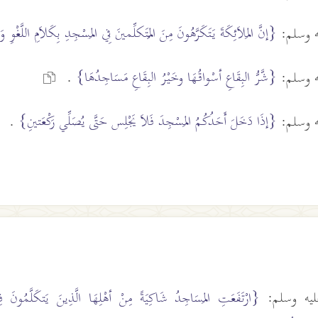
{إنَّ المَلاَئِكَةَ يَتَكَرَّهُونَ مِنَ المُتَكلِّمينَ فِي المَسْجِدِ بِكَلاَمِ اللَّغْوِ و
يه وسلم:
{شَّرُّ البِقَاعِ أسْواقُهَا وخَيْرُ البِقَاعِ مَسَاجِدُهَا}
يه وسلم:
.
{إذَا دَخَلَ أَحَدُكُمُ المَسْجِدَ فَلاَ يَجْلِس حَتَّى يُصَلِّي رَكْعَتينِ}
يه وسلم:
.
ليه وسلم:
{ارْتَفَعَتِ المَسَاجِدُ شَاكِيَةً مِنْ أهْلِهَا الَّذِينَ يَتكَلَّمُونَ ف