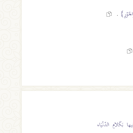
َالجَوْرِ}
.
ِيها بَكَلامِ الدّنْيَا،