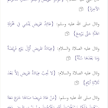
الآخِرَةَ}
وقال صلى الله عليه وسلم:
{عَائِدُ المَريضِ يَمْشي في مَخْرَفَةِ
الجَنَّةِ حَتَّى يَرْجِعَ}
وقال عليه الصلاة والسلام:
{عِيَادَةُ المريضِ أَوَّلَ يَوْمٍ فَرِيْضَةٌ
وَمَا بَعْدَهَا سُنَّةٌ}
وقال عليه الصلاة والسلام:
{لا تَجِبُ عِيَادَةُ المريضِ إلاَّ بَعْدَ
ثَلاَثةِ أيّامٍ}
وقال صلى الله عليه وسلم:
{مَنْ عَادَ مَرِيضا صَالحا خَرَجَ مَعَهُ
سَبْعُونَ مَلَكا يَسْتَغْفِرُونَ لَهُ، وَيَخْرُجُونَ مِنْ بَيْتِ المريض مَعَه