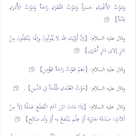
وَمَوْتُ الأَغْنِيَاءِ حَسَرَةٌ وَمَوْتُ الفُقَرَاءِ رَاحَةٌ وَمَوْتُ الأُمَرَاءِ
فِتْنَةٌ}
وقال عليه السلام:
{إنَّ أَوْلِيَاءَ الله لا يَمُوتُونَ وإنّما يَنْتَقِلُون مِنْ
دَارٍ إلاى دَارٍ أُخْرَى}
{نَعَمْ المَوْتُ رَاحَةُ المُؤْمِنِ}
وقال عليه السلام:
{مَوْتُ العُلَمَاءِ ظُلْمَةٌ في الدِّينِ}
وقال عليه السلام:
.
وقال عليه السلام:
{إذَا مَاتَ ابْنَ آدَمَ انْقَطَعَ عَمَلُهُ إلاّ مِنْ
ثَلاَثٍ: صَدَقَة جَارِيَة أَوْ عِلْم يَنْتَفعُ بِه أَوْ وَلَد صَالِح}