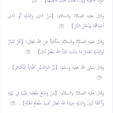
أبُوكَ فَأَجِبْهُ وَإن دَعَتْكَ أُمُّكَ فَأَجِبْهَا}
.
وقال عليه الصلاة والسلام:
{مَنْ آذى وَالِدَيْهِ أَوْ آذى
أحَدَهُما يَدْخُل النَّارَ}
.
وقال عليه الصلاة والسلام حِكَايَةٌ عَنِ الله تَعَالى:
{قُلْ للبَارِّ
لِوَالِدَيْهِ اعْمَلْ مَا شِئْتَ فَإنَّ الله يَغْفِرُ لَكَ}
.
وقال صلى الله عليه وسلم:
{بِرُّ الوَالِدَيْنِ كَفَّارَةٌ لِلْكَبَائِرِ}
.
وقال عليه الصلاة والسلام:
{مَنْ وَضَعَ طَعَاما طَيّبا في بَيْتِهِ
وَأَكَلَهُ دُونَ وَالِدَيْهِ حِرَمَهُ الله تَعَالى لَذِيذَ طَعامِ الجَنَّةِ}
.