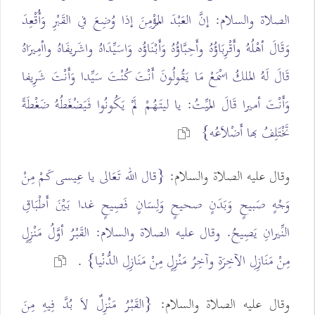
الصلاة والسلام: إنَّ العَبْدَ المُؤْمِنَ إذا وُضِعَ في القَبْرِ وَأُقْعِدَ
وَقَالَ أهْلُهُ وأَقْرِبَاؤُهُ وأَحِبَّاؤُهُ وَأَبْنَاؤُه وَاسَيِّدَاهُ واشَريفَاهُ واأمِيرَاهُ
قَالَ لَهُ الملكُ اسْمَعْ مَا يَقُولُونَ أَنْتَ كُنْتَ سَيِّدا وَأَنْتَ شَرِيفا
وَأَنْتَ أميرا قَالَ المَيِّتُ: يا ليتَهُمْ لَمْ يَكُونُوا فَيَضْغَطُهُ ضَغْطَةً
تَخْتَلِفُ بها أَضْلاَعُه}
وقال عليه الصلاة والسلام:
{قال الله تَعَالى يا عِيسى كَمْ مِنْ
وَجْهٍ صَبيحٍ وَبَدَنٍ صحيحٍ وَلِسَانٍ فَصِيحٍ غدا بَيْنَ أَطْبَاقِ
النِّيرانِ يَصِيحُ. وقال عليه الصلاة والسلام: القَبْرُ أوَّلُ مَنْزِلٍ
مِنْ مَنَازِلِ الآخِرَةِ وآخِرُ مَنْزِلٍ مِنْ مَنَازِلِ الدُّنْيا}
.
وقال عليه الصلاة والسلام:
{القَبْرُ مَنْزِلٌ لاَ بُدَّ فِيهِ مِنَ