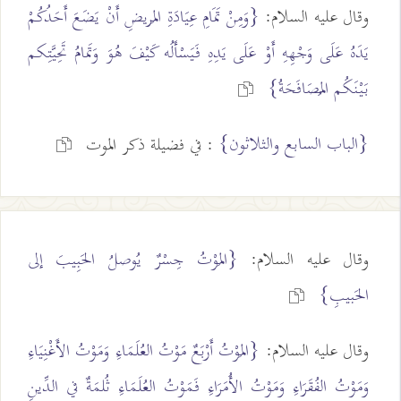
وقال عليه السلام:
{وَمِنْ تَمَامِ عِيَادَةِ المَريضِ أَنْ يَضَعَ أَحَدُكُمْ
يَدَهُ عَلَى وَجْهِهِ أَوْ عَلَى يَدِهِ فَيَسْأَلُه كَيْفَ هُوَ وَتَمامُ تَحِيَّتِكم
بَيْنَكُم المُصَافَحَةُ}
{الباب السابع والثلاثون}
: في فضيلة ذكر الموت
وقال عليه السلام:
{المَوْتُ جِسْرٌ يُوصلُ الحَبِيبَ إلى
الحَبيبِ}
وقال عليه السلام:
{المَوْتُ أَرْبَعٌ مَوْتُ العُلَمَاءِ وَمَوْتُ الأَغْنِيَاءِ
وَمَوْتُ الفُقَرَاءِ وَمَوْتُ الأُمَرَاءِ فَمَوْتُ العُلَمَاءِ ثُلمَةٌ في الدِّينِ