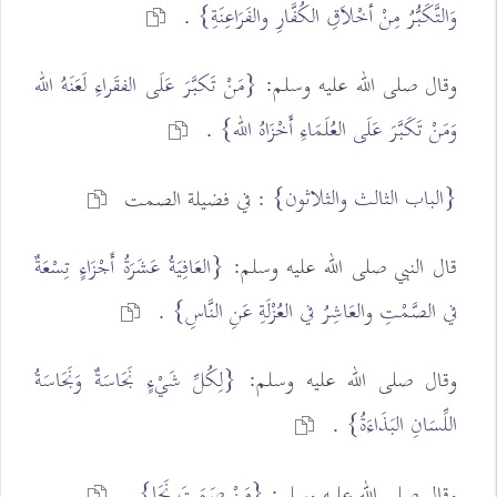
وَالتَّكَبُّرُ مِنْ أخْلاَقِ الكُفَّارِ والفَرَاعِنَةِ}
.
وقال صلى الله عليه وسلم:
{مَنْ تَكبَّرَ عَلَى الفقَراءِ لَعَنَهُ الله
وَمَنْ تَكَبَّرَ عَلَى العُلَمَاءِ أَخْزَاهُ الله}
.
{الباب الثالث والثلاثون}
: في فضيلة الصمت
قال النبي صلى الله عليه وسلم:
{العَافِيَةُ عَشَرَةُ أَجْزَاءٍ تِسْعَةٌ
في الصَّمْتِ والعَاشِرُ في العُزْلَةِ عَنِ النَّاسِ}
.
وقال صلى الله عليه وسلم:
{لِكُلِّ شَيْءٍ نَجَاسَةٌ وَنَجَاسَةُ
اللِّسَانِ البَذَاءَةُ}
.
{مَنْ صَمَتَ نَجَا}
وقال صلى الله عليه وسلم:
.