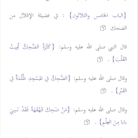
{الباب الخامس والثلاثون}
: في فضيلة الإقلال من
الضحك
قال النبي صلى الله عليه وسلم:
{كَثْرَةُ الضَّحِكُ تُمِيتُ
القَلْبَ}
.
وقال صلى الله عليه وسلم:
{الضَّحِكُ في المَسْجِدِ ظُلْمَةٌ في
القَبْرِ}
.
وقال صلى الله عليه وسلم:
{مَنْ ضَحِكَ قَهْقَهَةً فَقَدْ نَسِيَ
بابا مِنَ العِلْمِ}
.