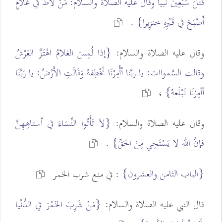
قَتَلَ سَبْعِينَ نَبيا وقال عليه الصلاة والسلام: مَنْ لاَطَ في غُلاَمٍ
أَصْبَحَ في قَبْرِهِ خنزِيرا}
.
وقال عليه الصلاة والسلام:
{إذا لُمِسَ الغلامُ اهْتَزَّ العَرْشُ
وقالت السَّمواات: يا ربَّنا أأُمِرْنَا نَخْطِفهُ وَقَالَتِ الأَرْضُ: يا رَبَّنَا
أأمِرْنَا نَبْلَعهُ}
،
وقال عليه الصلاة والسلام:
{لاَ تَأْتُوا النِّسَاءَ في أستاهِهِنَّ
فإنَّ الله لا يَسْتَحِي مِنَ الحَقِّ}
.
{الباب الثامن والعشرون}
: في منع شرب الخمر
قال النبي عليه الصلاة والسلام:
{مَنْ شَرِبَ الخَمْرَ في الدُّنْيا