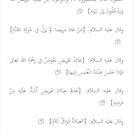
وَيَدْخُلُونَ إلى بَيْتِهِ}
وقال عليه السلام:
{مَنْ عَادَ مَريضا لَمْ يَزَلْ في خُرفَةِ الجَنَّةِ}
وقال عليه السلام:
{عَائِدُ المَريضِ يَخُوضُ في رَحْمَةِ الله تَعالى
فإذا جَلَسَ عِنْدَهُ انْغَمَس فِيها}
وقال عليه السلام:
{عَدَمُ عِيَادَةِ المَريضِ أَشَدُّ عَلَيْهِ مِنْ
مَرَضِهِ}
{العِيَادَةُ فَوَاقُ نَاقَةٍ}
وقال عليه السلام: