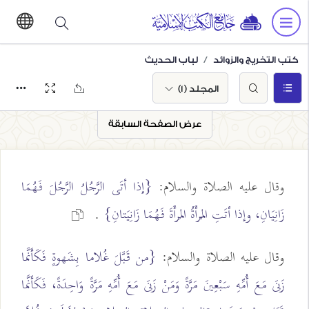
كتب التخريج والزوائد
لباب الحديث
المجلد (1)
عرض الصفحة السابقة
وقال عليه الصلاة والسلام:
{إذا أتَى الرَّجُلُ الرَّجُلَ فَهُمَا
زَانِيَانِ، وإذا أتَتِ المْرأَةُ المَرأَةَ فَهُمَا زَانِيَتانِ}
.
وقال عليه الصلاة والسلام:
{من قَبَّلَ غُلاما بِشَهوةٍ فَكَأَنَّما
زَنَى مَعَ أُمِّهِ سَبْعِينَ مَرَّةً وَمَنْ زَنَى مَعَ أُمِّهِ مَرَّةً وَاحِدَةً، فَكَأَنَّما