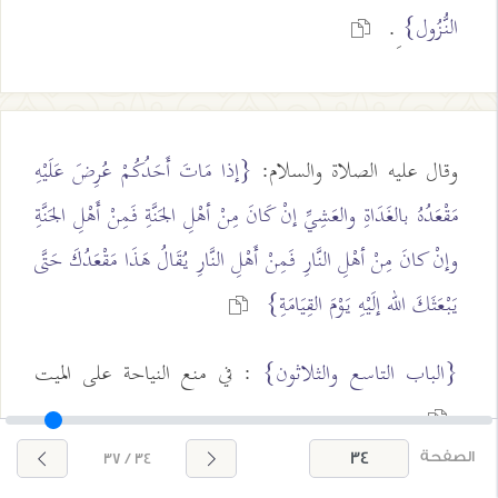
النُّزُول}
ِ.
وقال عليه الصلاة والسلام:
{إذا مَاتَ أَحَدُكُمْ عُرِضَ عَلَيْهِ
مَقْعَدُهُ بالغَدَاةِ والعَشِيِّ إنْ كَانَ مِنْ أهْلِ الجَنَّةِ فَمِنْ أَهْلِ الجَنَّةِ
وإنْ كانَ مِنْ أهْلِ النَّارِ فَمِنْ أَهْلِ النَّارِ يُقَالُ هَذَا مَقْعَدُكَ حَتَّى
يَبْعَثَكَ الله إلَيْهِ يَوْمَ القِيَامَةِ}
{الباب التاسع والثلاثون}
: في منع النياحة على الميت
الصفحة
34 / 37
قال النبي صلى الله عليه وسلم:
{النِّيَاحَةُ عَمَلٌ مِنْ أعْمَالِ