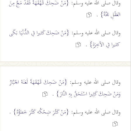
وقال صلى الله عليه وسلم:
{مَنْ ضَحِكَ قَهْقَهَةً فَقَدْ مَجَّ مِنَ
العَقْلِ مَجَّةً}
.
وقال صلى الله عليه وسلم:
{مَنْ ضَحِكَ كَثيرا في الدُّنْيَا بَكَى
كثيرا في الآخِرَةِ}
.
وقال صلى الله عليه وسلم:
{مَنْ ضَحِكَ قَهْقَهَةً لَعَنَهُ الجَبَّارُ
وَمَنْ ضَحِكَ كَثِيرا اسْتَحَقَّ بِهِ النَّارَ}
.
وقال صلى الله عليه وسلم:
{مَنْ كَثُرَ ضِحْكُه كَثُرَ خَطؤُهُ}
.