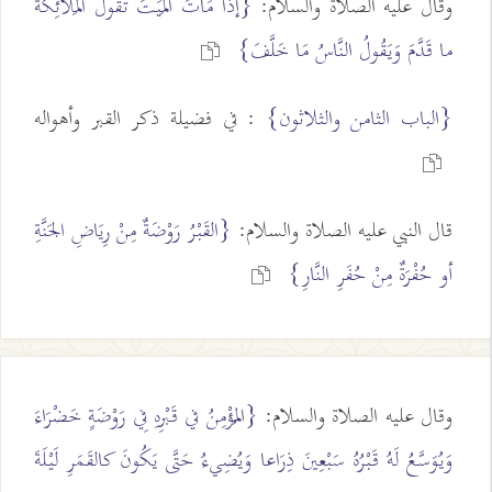
وقال عليه الصلاة والسلام:
{إذا مَاتَ المَيِّتُ تَقُولُ المَلاَئِكَةُ
ما قَدَّمَ وَيَقُولُ النَّاسُ مَا خَلَّفَ}
{الباب الثامن والثلاثون}
: في فضيلة ذكر القبر وأهواله
قال النبي عليه الصلاة والسلام:
{القَبْرُ رَوْضَةٌ مِنْ رِيَاضِ الجَنَّةِ
أو حُفْرَةٌ مِنْ حُفَرِ النَّارِ}
وقال عليه الصلاة والسلام:
{المُؤْمِنُ في قَبْرِهِ فِي رَوْضَةٍ خَضْرَاءَ
وَيُوَسَّعُ لَهُ قَبْرُهُ سَبْعِينَ ذِرَاعا وَيُضِيءُ حَتَّى يَكُونَ كالقَمَرِ لَيْلَةَ