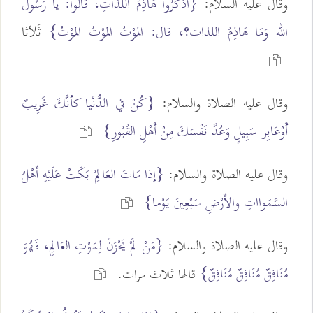
وقال عليه السلام:
{اذْكُرُوا هَاذِمَ اللَّذَّاتِ، قالوا: يا رَسُولُ
الله وَمَا هَاذِمُ اللذات؟، قال: المَوْتُ المَوْتُ المَوْتُ}
ثَلاَثا
وقال عليه الصلاة والسلام:
{كُنْ في الدُّنْيا كأنَّكَ غَرِيبٌ
أَوْعَابِر سَبِيلٍ وَعُدَّ نَفْسَكَ مِنْ أَهْلِ القُبُورِ}
وقال عليه الصلاة والسلام:
{إذا مَاتَ العَالِمُ بَكَتْ عَلَيْهِ أَهْلُ
السَّمَوااتِ والأَرْضِ سَبْعِينَ يَوْما}
وقال عليه الصلاة والسلام:
{مَنْ لَمْ يَحْزَنْ لِمَوْتِ العَالِمِ، فَهُوَ
مُنَافِقٌ مُنَافِقٌ مُنَافِقٌ}
قالها ثلاث مرات.