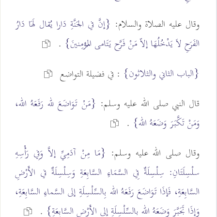
وقال عليه الصلاة والسلام:
{إنَّ في الجَنَّةِ دَارا يُقال لَهَا دَارُ
الفَرَحِ لاَ يَدْخُلُهَا إلاّ مَنْ فَرَّح يَتَامى المُؤمِنينَ}
.
{الباب الثاني والثلاثون}
: في فضيلة التواضع
قال النبي صلى الله عليه وسلم:
{مَنْ تَوَاضَعَ لله رَفَعَهُ الله،
وَمَنْ تَكَّبَرَ وَضَعَهُ الله}
.
وقال صلى الله عليه وسلم:
{مَا مِنْ آدَمِيِّ إلاَّ وَفِي رَأْسِهِ
سلْسِلَتَانِ: سِلْسِلَةٌ فِي السَّمَاءِ السَّابِعَةِ وَسِلْسِلَةٌ في الأَرْضِ
السَّابِعَةِ، فَإذَا تَوَاضَعَ رَفَعَهُ الله بِالسِّلْسِلَةِ إلى السَّماءِ السَّابِعَةِ،
وَإذَا تَجَبَّرَ وَضَعَهُ الله بالسِّلْسِلَةِ إلى الأَرْضِ السَّابِعَةِ}
.