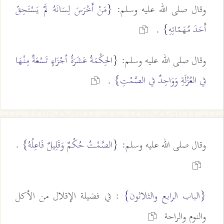
وقال صلى الله عليه وسلم:
{مَنْ أَخْرَسَ لِسَانَهُ لَمْ يَسْتَحِقّ
أَحَدَ مُهَمّاتِهِ}
.
وقال صلى الله عليه وسلم:
{الحِكْمَةُ عَشَرَةُ أجْزَاءٍ تَسْعَةٌ مِنْهَا
في العُزْلَةِ وَوَاحِدٌ في الصَّمْتِ}
.
وقال صلى الله عليه وسلم:
{الصَّمْتُ حُكْمٌ وَقَلِيلٌ فَاعِلُهُ}
.
{الباب الرابع والثلاثون}
: في فضيلة الإقلال من الأكل
والنوم والراحة