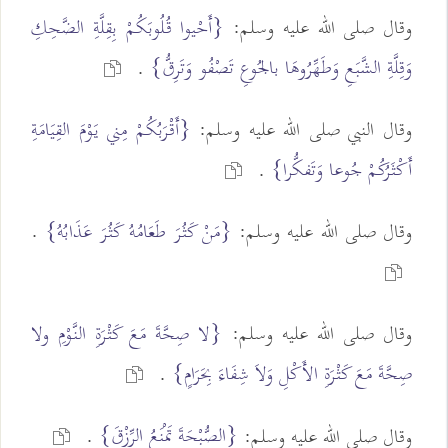
وقال صلى الله عليه وسلم:
{أَحْيوا قُلُوبَكُمْ بِقِلَّةِ الضَّحِكِ
وَقِلَّةِ الشَّبَعِ وَطَهِّرُوهَا بالجُوعِ تَصْفُو وَتَرِقُّ}
.
وقال النبي صلى الله عليه وسلم:
{أَقْرَبُكُمْ مِني يَوْمَ القِيَامَةِ
أَكْثَرُكُمْ جُوعا وَتَفكُّرا}
.
وقال صلى الله عليه وسلم:
{مَنْ كَثُرَ طَعَامُهُ كَثُرَ عَذَابُهُ}
.
وقال صلى الله عليه وسلم:
{لا صِحَّةَ مَعَ كَثْرَةِ النَّوْمِ ولا
صِحَّةَ مَعَ كَثْرَةِ الأَكْلِ وَلاَ شِفَاءَ بِحَرَامٍ}
.
{الصُّبْحَةَ تَمْنَعُ الرِّزْقَ}
وقال صلى الله عليه وسلم:
.