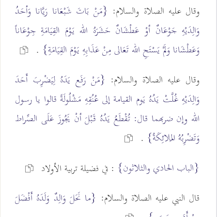
وقال عليه الصلاة والسلام:
{مَنْ بَاتَ شَبْعَانا رَيَّانا وَأحَدُ
وَالِدَيْهِ جَوْعَانٌ أوْ عَطْشَانٌ حَشَرَهُ الله يَوْمَ القِيَامَةِ جِوْعَاناً
وَعَطْشَانا وَلَمْ يَسْتَحِ الله تَعَالى مِنْ عَذَابِهِ يَوْمَ القِيَامَةِ}
.
وقال عليه الصلاة والسلام:
{مَنْ رَفَع يَدَهُ لِيَضْرِبَ أَحَدَ
وَالِدَيْهِ غُلَّتْ يَدُهُ يَوم القيامة إلى عُنُقِهِ مَشْلُولَةً قالوا يا رسول
الله وإن ضربهما قال: تُقْطَعُ يَدُهُ قَبْلَ أنْ يَجُوزَ عَلَى الصِّراط
وَتَضْرِبُهُ المَلائِكَةُ}
.
{الباب الحادي والثلاثون}
: في فضيلة تربية الأولاد
قال النبي عليه الصلاة والسلام:
{ما نَحَلَ وَالِدٌ وَلَدَهُ أَفْضَلَ