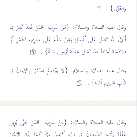
والعُزّى}
.
وقال عليه الصلاة والسلام:
{مَنْ شَرِبَ الخَمْرَ فَقَدْ كَفَرَ بِمَا
أَنْزَلَ الله تَعَالى عَلى أَنْبِيائِهِ وَمَنْ سَلَّمَ عَلَى شَارِبِ الخَمْرِ أَوْ
صَافَحَهُ أَحْبَطَ الله تَعَالى عَمَلَهُ أَرْبعِينَ سَنَةً}
.
وقال عليه الصلاة والسلام:
{لا يَجْتَمِعُ الخَمْرُ والإيمانُ في
قَلْبٍ امْرىءٍ أبَدا}
.
وقال عليه الصلاة والسلام:
{مَنْ شَرِبَ الخَمْرَ حَتَّى يُزِيلَ
عَقْلَهُ يَأتِيهِ الشَّيطانُ في دُبُرِهِ أَرْبَعِينَ مَرَّةً كَمَا يأتي الرَّجُلُ