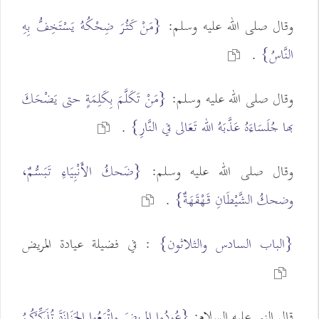
وقال صلى الله عليه وسلم:
{مَنْ كَثُرَ ضِحْكُهُ يَسْتَخِفُّ بِهِ
النَّاسُ}
.
وقال صلى الله عليه وسلم:
{مَنْ تَكَلَّمَ بِكَلِمَةٍ حتى يَضْحَكَ
بها جُلَسَاءَهُ عَذَّبَهُ الله تَعَالى في النَّارِ}
.
وقال صلى الله عليه وسلم:
{ضَحكُ الأَنْبِيَاءِ تَبَسُّمٌ،
وضحكُ الشَّيْطَانِ قَهْقَهَةٌ}
.
{الباب السادس والثلاثون}
: في فضيلة عيادة المريض
قال النبي عليه السلام:
{عُودُوا المَريضَ واتْبَعُوا الجَنَازَةَ تُذَكِّرْكُمُ