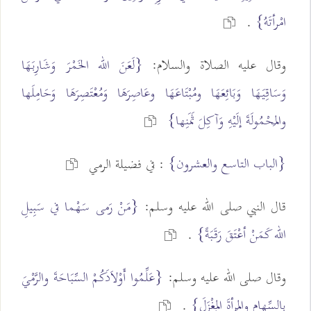
امْرأتَهُ}
.
وقال عليه الصلاة والسلام:
{لَعَنَ الله الخَمْرَ وَشَارِبَهَا
وَسَاقِيَهَا وَبَائِعَهَا ومُبْتَاعَهَا وعَاصِرَهَا وَمُعْتَصِرَهَا وَحَامِلَها
والمَحْمُولَةَ إلَيْهِ وَآكِلَ ثَمَنِها}
{الباب التاسع والعشرون}
: في فضيلة الرمي
قال النبي صلى الله عليه وسلم:
{مَنْ رَمى سَهْما في سَبِيلِ
الله كَمَنْ أعْتَقَ رَقَبَةً}
.
وقال صلى الله عليه وسلم:
{عَلِّمُوا أَوْلاَدَكُمْ السِّبَاحَةَ والرَّمْيَ
بالسِّهامِ والمَرأةَ المِغْزَلَ}
.