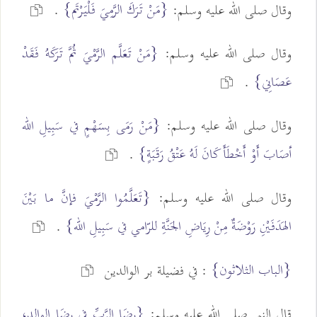
{مَنْ تَرَكَ الرَّمِيَ فَلْيَرْتَم}
وقال صلى الله عليه وسلم:
.
وقال صلى الله عليه وسلم:
{مَنْ تَعَلَّم الرَّمْيَ ثُمَّ تَرَكَهُ فَقَدْ
عَصَانِي}
.
وقال صلى الله عليه وسلم:
{مَنْ رَمَى بِسَهْمٍ في سَبِيلِ الله
أصَابَ أَوْ أَخْطَأَ كَانَ لَهُ عَتْقُ رَقَبَةٍ}
.
وقال صلى الله عليه وسلم:
{تَعَلَّمُوا الرَّمْيَ فإنَّ ما بَيْنَ
الهَدَفَيْنِ رَوْضَةٌ مِنْ رِيَاضِ الجَنَّةِ للرّامي في سَبِيلِ الله}
.
{الباب الثلاثون}
: في فضيلة بر الوالدين
قال النبي صلى الله عليه وسلم:
{رِضَا الرَّبِّ في رِضَا الوالِدِ،