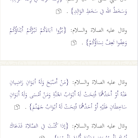
وَسَخَطُ الله في سَخَطِ الوَالِدِ}
.
وقال عليه الصلاة والسلام:
{بُرُّوا آبَاءَكُمْ تَبُرَّكُمْ أَبْنَاؤُكُمْ
وَعِفّوا تَعِفَّ نِسَاؤُكُمْ}
.
وقال عليه الصلاة والسلام:
{مَنْ أَصْبَحَ وَلَهُ أبَوَانِ رَاضِيانِ
عَنْهُ أَوْ أَحَدُهُمَا فُتِحَتْ لَهُ أَبْوَابُ الجَنَّةِ وَمَنْ أمْسَى وَلَهُ أَبَوَانِ
سَاخِطَانِ عَلَيْهِ أَوْ أحَدُهُمَا فُتِحَتْ لَهُ أبْوَابُ جَهَنَّمَ}
.
وقال عليه الصلاة والسلام:
{إذا كُنْتَ في الصَّلاة فَدَعَاكَ