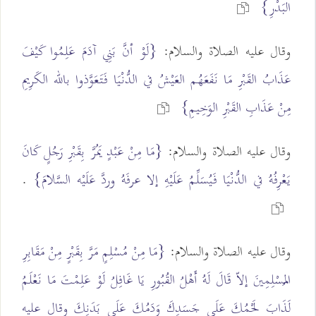
البَدْرِ}
وقال عليه الصلاة والسلام:
{لَوْ أنَّ بَنِي آدَمَ عَلِمُوا كَيْفَ
عَذَابُ القَبْرِ مَا نَفَعَهُم العَيْشُ في الدُّنْيَا فَتَعَوَّذوا بالله الكَرِيمِ
مِنْ عَذَابِ القَبْرِ الوَخِيمِ}
وقال عليه الصلاة والسلام:
{مَا مِنْ عَبْدٍ يَمُرَّ بِقَبْرِ رَجُلٍ كَانَ
يَعْرِفُهُ في الدُّنْيَا فَيُسَلِّمُ عَلَيْهِ إلا عرفَهُ وردَّ عَلَيْه السَّلامَ}
.
وقال عليه الصلاة والسلام:
{مَا مِنْ مُسْلِمٍ مَرَّ بِقَبْرٍ مِنْ مَقَابِرِ
المُسْلِمِينَ إلاّ قَالَ لَهُ أَهْلُ القُبُورِ يَا غَافِلُ لَوْ عَلِمْتَ مَا نَعْلَمُ
لَذَابَ لَحْمُكَ عَلَى جَسَدِكَ وَدَمُكَ عَلَى بَدَنِكَ وقال عليه