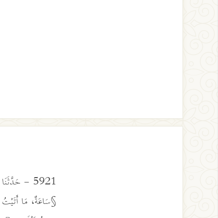
5921 - حَدَّثَنَ
§سَاعَةٌ، مَا أَتَيْتُ عَ