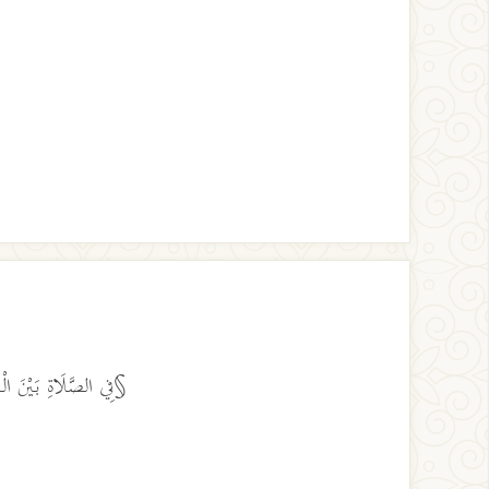
§فِي الصَّلَاةِ بَيْنَ الْ