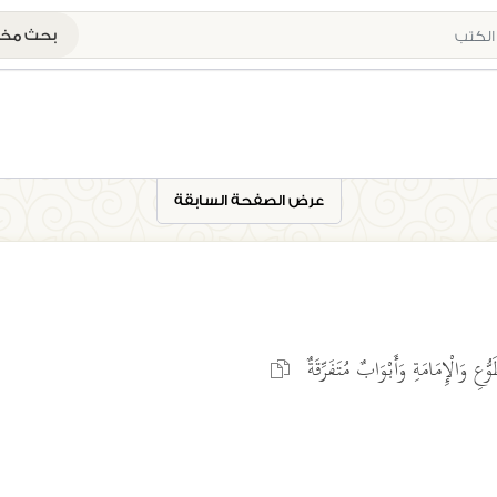
بحث م
عرض الصفحة السابقة
ِ وَالْإِمَامَةِ وَأَبْوَابٌ مُتَفَرِّقَةٌ