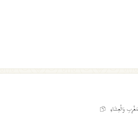
مَغْرِبِ وَالْعِشَاءِ