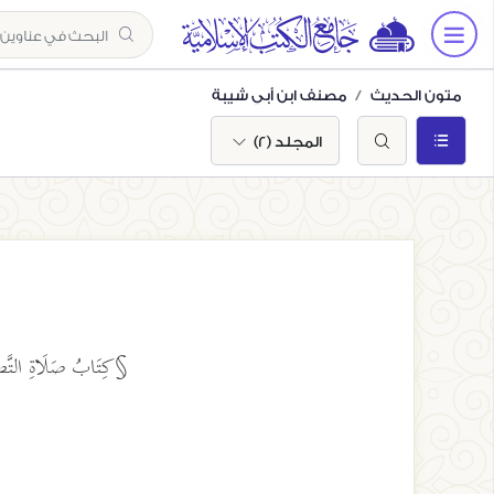
متون الحديث
مصنف ابن أبي شيبة
المجلد (2)
§كِتَابُ صَلَاةِ التَّطَوُّع