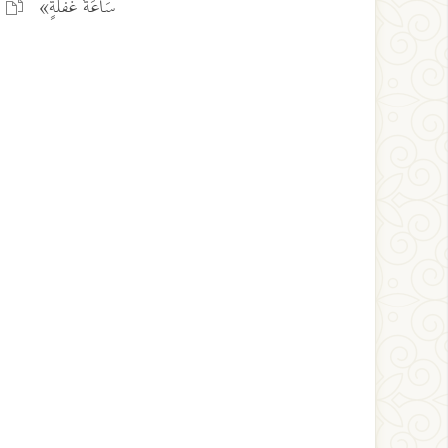
سَاعَةُ غَفْلَةٍ»