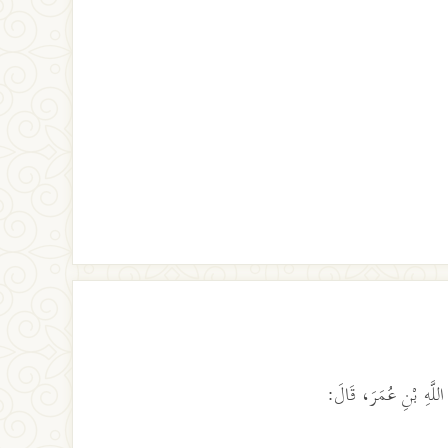
اللَّهِ بْنِ عُمَرَ، قَالَ: