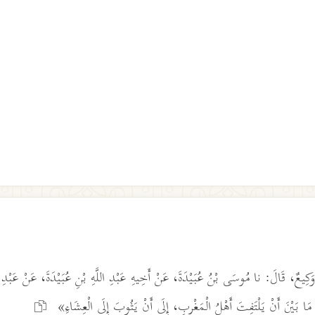
ا وَكِيعٌ، قَالَ: نا مُوسَى بْنُ عُبَيْدَةَ، عَنْ أَخِيهِ عَبْدِ اللَّهِ بْنِ عُبَيْدَةَ، عَنْ عَبْدِ 
مَا بَيْنَ أَنْ يَلْتَفِتَ أَهْلُ الْمَغْرِبِ، إِلَى أَنْ يَثُوبَ إِلَى الْعِشَاءِ»