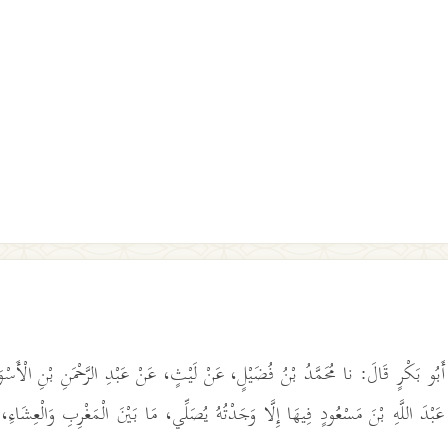
ا أَبُو بَكْرٍ قَالَ: نا مُحَمَّدُ بْنُ فُضَيْلٍ، عَنْ لَيْثٍ، عَنْ عَبْدِ الرَّحْمَنِ بْنِ الْأَسْ
بْدَ اللَّهِ بْنَ مَسْعُودٍ فِيهَا إِلَّا وَجَدْتُهُ يُصَلِّي، مَا بَيْنَ الْمَغْرِبِ وَالْعِشَاء