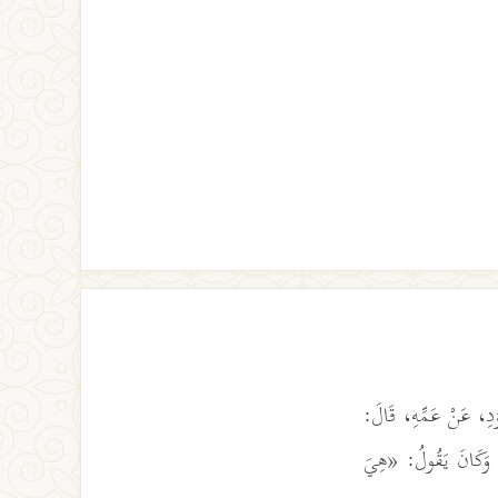
وَدِ، عَنْ عَمِّهِ، قَالَ:
ِ، وَكَانَ يَقُولُ: «هِيَ