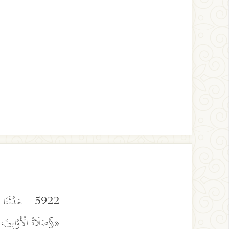
5922 - حَدَّثَنَ
«§صَلَاةُ الْأَوَّابِينَ، 