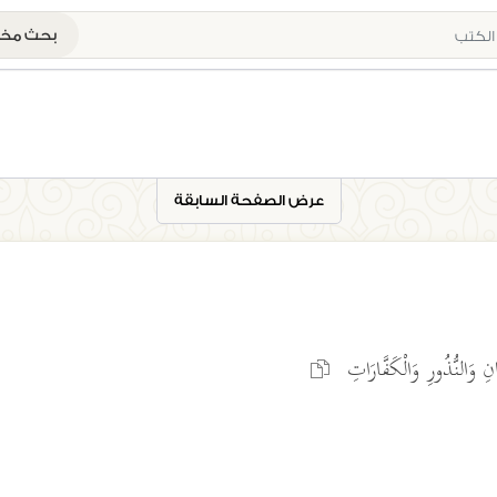
بحث م
عرض الصفحة السابقة