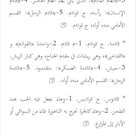
3-«العام القادم»: الذي يأتي بعد العام الحاضر. 4-«قادم
الإنسان»: رأسه، ج قوادم. 5-«قادم الرحل»: القسم
الأمامي منه، أوله، ج قوادم.
* قادمة. ج قوادم. 1-م قادم. 2-واحدة «القوادم» و
«القدامى»، وهي ريشات في مقدم الجناح، وهي كبار الريش.
3-جيش. 4-«قادمة العسكر»: متقدموه. 5-«قادمة
الرحل»: القسم الأمامي منه، أوله.
* قادوس. ج قواديس. 1-وعاء يجعل فيه الحب عند
الطحن. 2-وعاء كالجرة تخرج به الناعورة الماء من السواقي أو
الآبار إلى المزارع.