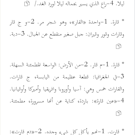
ليلا. 4-راع الذي يسير بجماله ليلا لورد الغد./
* قارة. 1-واحدة «القار»، وهو شجر مر. 2-و ج قار
وقارات وقور وقيران: جبل صغير منقطع عن الجبال. 3-دبة.
* قارة. 1-م قار. 2-من الأرض: الواسعة المطمئنة السهلة.
3-في الجغرافيا: قطعة عظيمة من اليابسة، ج قارات.
والقارات خمس وهي: آسيا وأوروبا وافريقيا وأميركا وأوقيانيا.
4-«عين قارة»: باردة، كناية عن أنها مسرورة، مطمئنة.
* قارت. 1-نهم يأكل كل شيء وجده. 2-«دم قارت»: