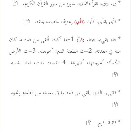
* ق. «ق، تقرأ قاف»: سورة من سور القرآن الكريم.
* قأى يقأى: قأيا.
إعترف لخصمه بحقه.
(قأي)
* قاء يقيء: قيئا.
1-ما أكله: ألقى من فمه ما كان
(قيأ)
منه في معدته. 2-ت الطعنة الدم: أخرجته. 3-ت الأرض
الكمأة: أخرجتها، أظهرتها. 4-نفسه: مات، لفظ نفسه.
* قائىء. الذي يلقي من فمه ما في معدته من الطعام ونحوه.
* قائبة. فرخ.