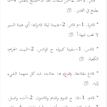
* قادر. 1-فا. 2-من صفات الله. 3-طابخ بالقدر. 4-ما
يطبخ في القدر.
* قادرة. 1-م قادر. 2-«بيننا ليلة قادرة»: أي هينة السير
لا تعب فيها.أ
* قادس. 1-سفينة كبيرة، ج قوادس. 2-البيت الحرام،
الكعبة.
* قادع مقادعة.
ه: جاذبه، شد كل منهما الشيء
(قدع)
إليه.
* قادم. 1-فا. ج قدوم وقدام وقادمون. 2-آت، واصل.