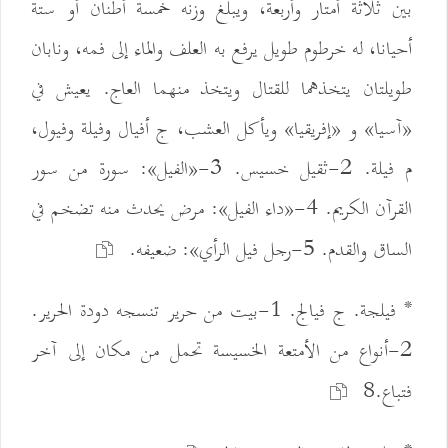
بين ثلاثة أمتار وأربعة، ويبلغ وزنه خمسة أطنان أو ستة
أحيانا، له خرطوم طويل يرفع به العلف والماء إلى فمه، ونابان
طويلتان يتخذهما للقتال ويتخذ منهما العاج. يعيش في
«آسيا» و «إفريقيا» ويأكل العشب، ج أفيال وفيلة وفيول،
م فيلة. 2-ثقيل خسيس. 3-«الفيل»: سورة من سور
القرآن الكريم. 4-«داء الفيل»: مرض يحدث منه تضخم في
الساق والقدم. 5-رجل فيل الرأي»: ضعيفه.
* فيلجة. ج فيالج. 1-بيت من حرير تنسجه دودة الحرير.
2-أنواع من الأمتعة الخسيسة تحمل من مكان إلى آخر
فتباع.8