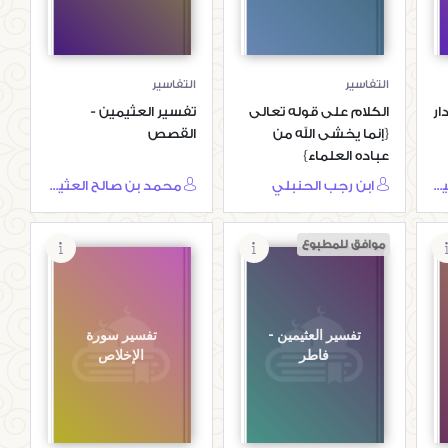
التفاسير
التفاسير
ار
الكلام على قوله تعالى
تفسير العثيمين -
{إنما يخشى الله من
القصص
عباده العلماء}
مجموعة من المؤلفين
ابن رجب الحنبلي
محمد بن صالح العثيمين
موافق للمطبوع
تفسير العثيمين -
تفسير سورة
فاطر
الإخلاص