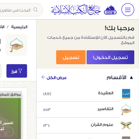
مرحبا بك!
الرئيسية
ال
قم بالتسجيل الآن للإستفادة من جميع خدمات
ا
الموقع
53)
تسجيل الدخول!
تسجيل
فرز
الأقسام
عرض الكل
العقيدة
1874
موافق للمطب
التفاسير
553
تفسير ال
علوم القرآن
1360
لق