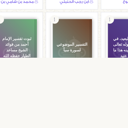
وع
ابن رجب الحنبلي
بعيد، في
ثبوت تفسير الإمام
له تعالى
التفسير الموضوعي
أحمد من فوائد
نه هذا ما
لسورة سبأ
الشيخ مساعد
عتيد
الطيار حفظه الله
التفاسير
التفاسير
د، في تفسير
التفسير الموضوعي
ثبوت تفسير الإمام أح
وقال قرينه
لسورة سبأ
من فوائد الشيخ مساع
عتيد
الطيار حفظه الله
أحمد بن محمد الشرقاوى