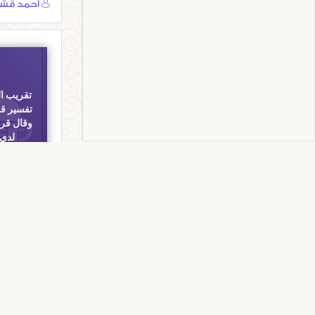
أحمد قش
تقريب ال
تفسير قو
وقال قري
لدي 
التفاسير
تقريب البعي
قوله تعالى 
هذا ما لدي 