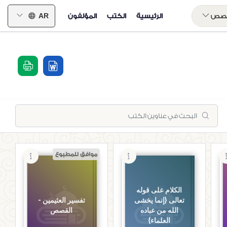
خصص
الرئيسية
الكتب
المؤلفون
AR
موافق للمطبوع
الكلام على قوله
تعالى {إنما يخشى
تفسير العثيمين -
الله من عباده
القصص
العلماء}