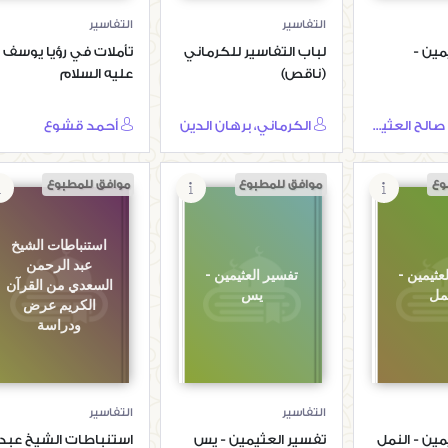
التفاسير
التفاسير
مين -
لباب التفاسير للكرماني
تأملات في رؤيا يوسف
(ناقص)
عليه السلام
محمد بن صالح العثيمين
الكرماني، برهان الدين
أحمد قشوع
وع
موافق للمطبوع
موافق للمطبوع
استنباطات الشيخ
عبد الرحمن
عثيمين -
تفسير العثيمين -
السعدي من القرآن
نمل
يس
الكريم عرض
ودراسة
التفاسير
التفاسير
مين - النمل
تفسير العثيمين - يس
استنباطات الشيخ عبد