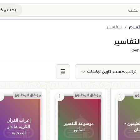
بحث م
أقسام
التفاسير
لتفاسير
(5
ترتيب حسب:
تاريخ الإضافة
وع
موافق للمطبوع
موافق للمطبوع
إعراب القرآن
عثيمين -
موسوعة التفسير
الكريم ط دار
مان
المأثور
الصحابة