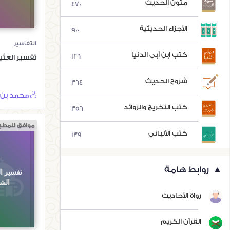
متون الحديث
470
الأجزاء الحديثية
900
التفاسير
كتب ابن أبي الدنيا
126
تفسير العثي
شروح الحديث
364
كتب التخريج والزوائد
356
موافق للمطب
كتب الألباني
139
روابط هامة
تفسير ال
الش
رواة الأحاديث
القرآن الكريم