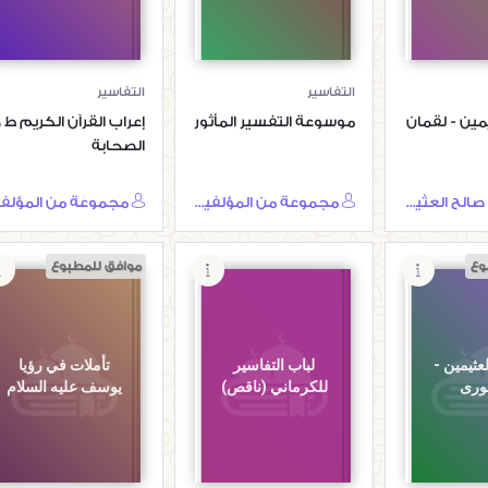
التفاسير
التفاسير
مين - لقمان
موسوعة التفسير المأثور
إعراب القرآن الكريم ط د
الصحابة
محمد بن صالح العثيمين
مجموعة من المؤلفين
وع
موافق للمطبوع
عثيمين -
لباب التفاسير
تأملات في رؤيا
ورى
للكرماني (ناقص)
يوسف عليه السلام