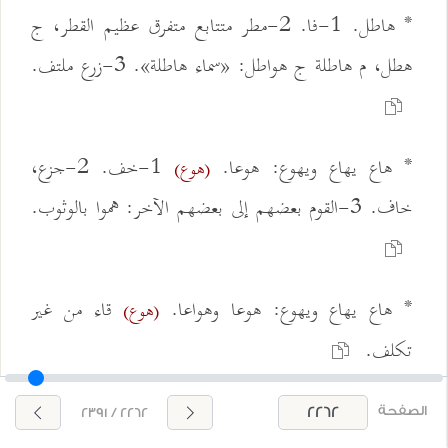
* هاطل. 1-فا. 2-مطر متتابع متفرق عظيم القطر، ج
هطل، م هاطلة ج هواطل: «سماء هاطلة». 3-زرع ملتف.
* هاع يهاع ويهوع: هوعا.
1-خف. 2-جزع،
(هوع)
خاف. 3-القوم بعضهم إلى بعضهم الآخر: هموا بالوثوب.
* هاع يهاع ويهوع: هوعا وهواعا.
قاء من غير
(هوع)
تكلف.
* هاع يهيع ويهاع: هيعا.
1-الشيء: انبسط على
(هيع)
الصفحة
2262 / 2391