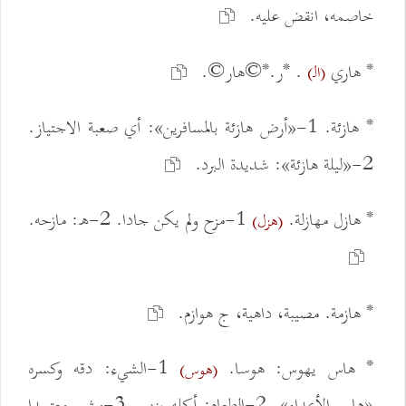
خاصمه، انقض عليه.
* هاري
. *ر.*©هار©.
(الـ)
* هازئة. 1-«أرض هازئة بالمسافرين»: أي صعبة الاجتياز.
2-«ليلة هازئة»: شديدة البرد.
* هازل مهازلة.
1-مزح ولم يكن جادا. 2-ه: مازحه.
(هزل)
* هازمة. مصيبة، داهية، ج هوازم.
* هاس يهوس: هوسا.
1-الشيء: دقه وكسره
(هوس)
«هاس الأعداء». 2-الطعام: أكله بنهم. 3-مشى معتمدا