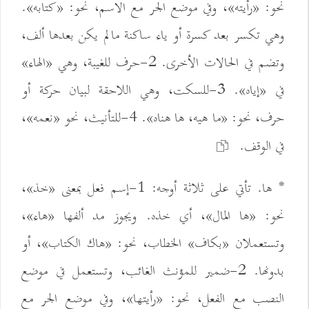
نحو: «رأيته»، وفي موضع الجر مع الاسم، نحو: «كتابه».
وهي تكسر بعد كسرة أو ياء ساكنة مالم يكن بعدها ألف،
وتضم في الحالات الأخرى. 2-حرف للغيبة، وهي «الهاء»
في «إياه». 3-للسكت، وهي اللاحقة لبيان حركة أو
حرف، نحو: «ما هيه، ها هناه». 4-للتأنيث، نحو «نعمه»،
في الوقف.
* ها. تأتي على ثلاثة أوجه: 1-إسم فعل بمعنى «خذ»،
نحو: «ها المال»، أي خذه. ويجوز مد ألفها «هاء»،
وتستعملان «بكاف» الخطاب، نحو: «هاك الكتاب»، أو
بدونها. 2-ضمير للمؤنث الغائب، وتستعمل في موضع
النصب مع الفعل، نحو: «رأيتها»، وفي موضع الجر مع