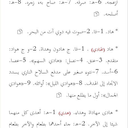
أزعجه. 6-ه: صرفه. 7-ه: صاح به، زجره. 8-ه:
أصلحه.
* هاد. 1-فا. 2-صوت فيه دوي آت من البحر.
* هاد
. 1-فا. ج هادون وهداة. 2-و ج هواد:
(الهادي)
متقدم. 3-عنق. 4-نصل: «هادي السهم». 5-عصا.
6-أسد. 7-نتوء صغير على مدفع السلاح الناري يسدد
الاتجاه إلى الهدف. 8-«هوادي الليل»: أوائله. 9-«هوادي
الجمال»: أول ما يطلع منها.
* هادى مهاداة وهداء.
1-ه: أهدى كل منهما
(هدي)
شيئا إلى الآخر. 2-ه: جاء أحدهما بطعام والآخر بطعام