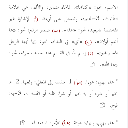
الاسم، نحو: «كتابها». فالهاء ضمير، والألف هي علامة
التأنيث. 3-للتنبيه، وتدخل على أربعة:
الإشارة غير
(أ)
المختصة بالبعيد، نحو: «هذا».
ضمير الرفع، نحو: «ها
(ب)
أنتم أولاد».
«أي» في النداء، نحو: «يا أيها الرجل
(ج)
المعلم غيره».
إسم الله في القسم عند حذف حرفه، نحو:
(د)
«ها الله».
* هاء يهوء: هوءا.
1-بنفسه إلى المعالي: رفعها. 2-ه
(هوأ)
بخير أو شر، أو به خيرا أو شرا: ظنه أو اتهمه به. 3-به:
فرح.
* هاء يهيىء ويهاء: هيئة.
للأمر: استعد له.
(هيأ)