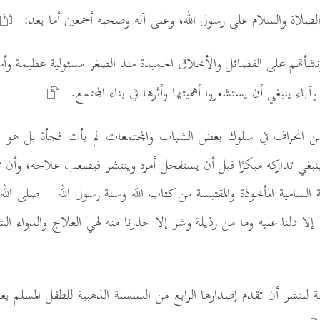
الصلاة والسلام على رسول الله، وعلى آله وصحبه أجمعين أما بعد:
ونشأتهم على الفضائل والأخلاق الحميدة منذ الصغر مسئولية عظيمة وأمان
باء ينبغي أن يستشعروا أهميتها وأثرها في بناء المجتمع.
م من انحراف في سلوك بعض الشباب والمجتمعات لم يأت فجأة بل هو 
 ينبغي تداركه مبكرًا قبل أن يستفحل أمره وينتشر فيصعب علاجه، وأن 
 السامية المأخوذة والمقتبسة من كتاب الله وسنة رسول الله - صلى الله
لا دلنا عليه وما من رذيلة وشر إلا حذرنا منه لهي العلاج والدواء الش
ة للنشر أن تقدم إصدارها الرابع من السلسلة الذهبية للطفل المسلم بع