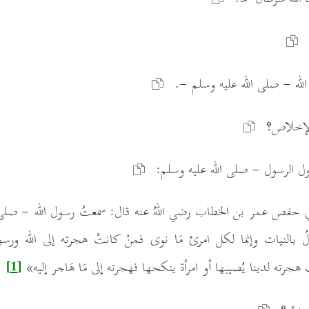
 الله - صلى الله عليه وسلم -.
ل الرسول - صلى الله عليه وسلم:
أبي حفص عمر بن الخطاب رضي اللهُ عنه قال: سمعتُ رسول الله - صلى 
الُ بالنيات وإنما لكل امرئ مَا نوى فمنْ كانتْ هجرته إلى الله ورسول
هجرته لدينا يُصيبها أو امرأة ينكحها فهجرته إلى مَا هَاجر إليه»
[1]