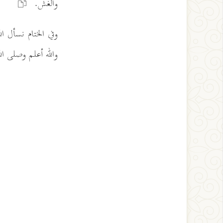
والغش.
وفي الختام نسأل ال
والله أعلم وصلى ال