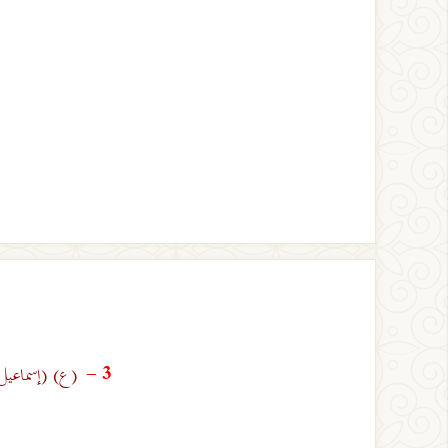
(ع)
(إسماعيل
3 -