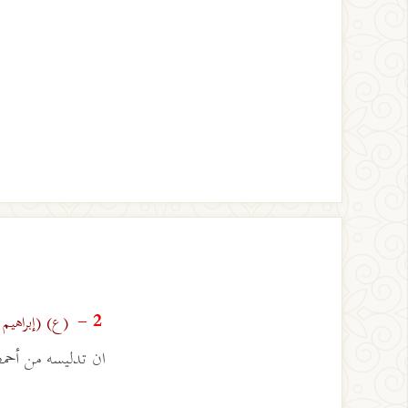
(ع)
(إبراهيم
2 -
ان تدليسه من أحمض