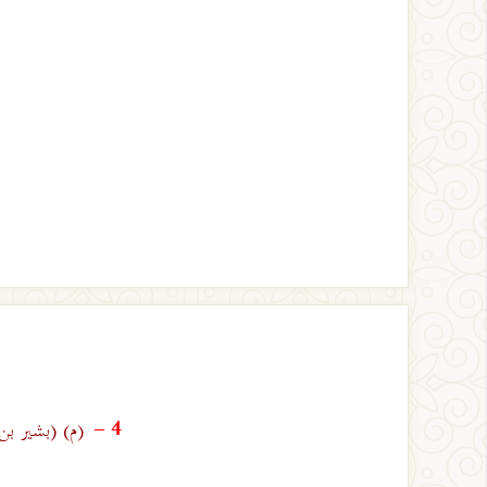
(م)
(بشير بن 
4 -