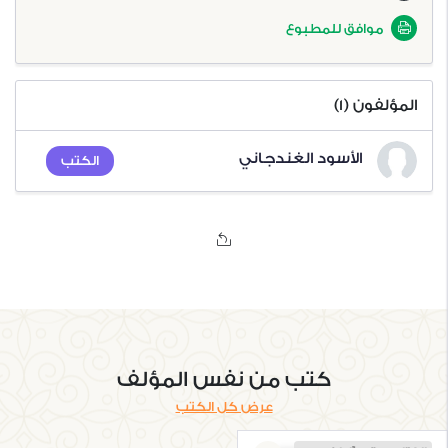
27. حرف الواو
28. حرف الهاء
موافق للمطبوع
29. حرف الياء
30. المصادر والمراجع
المؤلفون (1)
الأسود الغندجاني
الكتب
كتب من نفس المؤلف
عرض كل الكتب