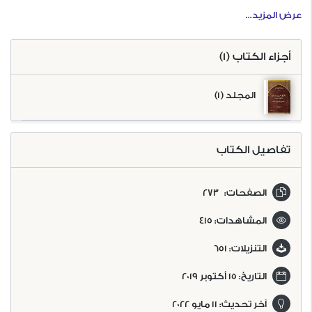
عرض المزيد...
9. حرف الدال
10. حرف الذال
أجزاء الكتاب (1)
11. حرف الراء
12. حرف الزاي
أسماء
خيل
العرب
المجلد (1)
13. حرف السين
14. حرف الشين
وأنسابها
وذكر
15. حرف الصاد
16. حرف الضاد
فرسانها
تفاصيل الكتاب
17. حرف الطاء
18. حرف الظاء
الصفحات:
273
19. حرف العين
20. حرف الغين
المشاهدات:
415
21. حرف الفاء
22. حرف القاف
التنزيلات:
651
23. حرف الكاف
24. حرف اللام
التاريخ:
15 أكتوبر 2019
25. حرف الميم
26. حرف النون
آخر تحديث:
11 مايو 2022