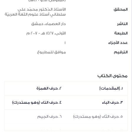
المحقق
الأستاذ الدّكتور محمّد علي
سلطاني أستاذ علوم اللّغة العربيّة
الناشر
دار العصماء، دمشق
الطبعة
الأولى، 1427 هـ‍ - 2007 م
عدد الأجزاء
1
الترقيم
موافق للمطبوع
محتوى الكتاب
1. [المقدمات]
2. حرف الهمزة
3. حرف الباء
4. حرف التاء (وهو مستدرك)
5. حرف الثاء (وهو مستدرك)
6. حرف الجيم
7. حرف الحاء
8. حرف الخاء