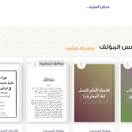
عرض المزيد...
9. ذكر شبهة من زعم أن خبر الواحد يوجب العلم وابطالها
11. باب ما جاء في أن الحديث عن رسول الله صلى الله عليه وسلم لا يقبل الا عن ثقة
12. ذم الروايات عن غير الأثبات
13. باب وجوب البحث والسؤال للكشف عن الأمور والاحوال
س المؤلف
عرض كل الكتب
15. باب ما جاء في تعديل الله ورسوله للصحابة
موافق للمطبوع
17. باب القول في حكم من بعد الصحابة وذكر الشرائط التي توجب قبول روايته
19. ذكر بعض أخبار من قدمنا تسميته
حديث ابن 
تاب
اقتضاء العلم العمل
تقييد العلم للخطيب
ترائي ا
ئق
(ط المعارف)
البغدادي
للخطيب الب
21. باب ما جاء في استفهام الكلمة والشىء من غير الراوي كالمستملى ونحوه
البشا
23. باب ما جاء في الذمى أو المشرك يسمع الحديث
25. باب الكلام في العدالة واحكامها
علوم الحديث
علوم الحديث
الأجزاء الحد