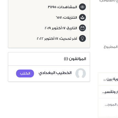
 (المتوفى:
المشاهدات:
3895
التنزيلات:
657
التاريخ:
17 أكتوبر 2019
آخر تحديث:
17 أكتوبر 2022
المطبوع
المؤلفون (1)
الخطيب البغدادي
الكتب
2. باب ما جاء في التسوية بين حكم كتاب الله تعالى وحكم سنة رسول الله صلى الله عليه وسلم في وجوب العمل ولزوم التكليف
4. باب الكلام في الأخبار وتقسيمها
6. معرفة الخبر المتصل الموجب للقبول والعمل
8. وصف من يحتج بحديثه ويلزم قبول روايته على الإجمال دون التفصيل