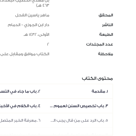
بن مهدي الخطيب البغدادي
463 هـ)
المحقق
ماهر ياسين الفحل
الناشر
دار ابن الجوزي - الدمام
الطبعة
الأولى، 1432 هـ
عدد المجلدات
2
ملاحظة
الكتاب موافق ومقابل على 
محتوى الكتاب
1. مقدمة
3. باب تخصيص السنن لعموم محكم القرآن وذكر الحاجة في المجمل الى التفسير والبيان
5. باب الرد على من قال يجب القطع على خبر الواحد
7. معرفة ما يستعمل أصحاب الحديث من العبارات