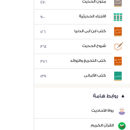
متون الحديث
470
الأجزاء الحديثية
900
كتب ابن أبي الدنيا
126
شروح الحديث
364
كتب التخريج والزوائد
356
كتب الألباني
139
روابط هامة
رواة الأحاديث
القرآن الكريم