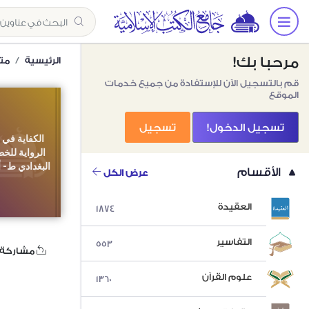
مرحبا بك!
الرئيسية
مت
قم بالتسجيل الآن للإستفادة من جميع خدمات
الموقع
تسجيل الدخول!
تسجيل
الكفاية في 
الرواية للخ
البغدادي ط- 
الأقسام
عرض الكل
العقيدة
1874
التفاسير
553
مشاركة
علوم القرآن
1360