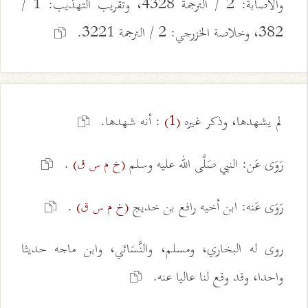
والاصابة: 2 / الترجمة 4328، وتقريب التهذيب: 1 /
382، وخلاصة الخزرجي: 2 / الترجمة 3221.
لم يشهدها، وذكر غيره
: أنه شهدها.
(1)
رَوَى عَن: النبي صَلَّى الله عليه وسلم
.
(خ م س ق)
رَوَى عَنه: ابن أخيه رافع بن خديج
.
(خ م س ق)
روى له البخاري، ومسلم، والنَّسَائي، وابن ماجه حديثا
واحدا، وقد وقع لنا عاليا عنه.