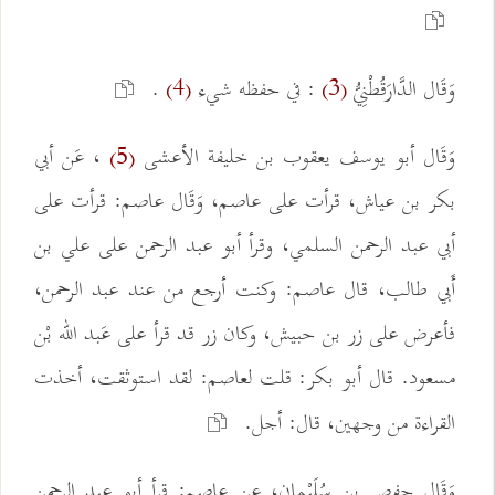
وَقَال الدَّارَقُطْنِيُّ
: في حفظه شيء
.
(4)
(3)
وَقَال أبو يوسف يعقوب بن خليفة الأعشى
، عَن أبي
(5)
بكر بن عياش، قرأت على عاصم، وَقَال عاصم: قرأت على
أبي عبد الرحمن السلمي، وقرأ أبو عبد الرحمن على علي بن
أَبي طالب، قال عاصم: وكنت أرجع من عند عبد الرحمن،
فأعرض على زر بن حبيش، وكان زر قد قرأ على عَبد الله بْن
مسعود. قال أبو بكر: قلت لعاصم: لقد استوثقت، أخذت
القراءة من وجهين، قال: أجل.
وَقَال حفص بن سُلَيْمان، عن عاصم: قرأ أبو عبد الرحمن