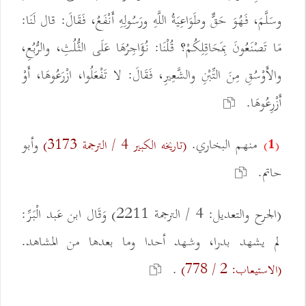
وسَلَّمَ، فَهُوَ حَقٌّ وطَوَاعِيَةُ اللَّهِ ورَسُولِهِ أَنْفَعُ، فَقَالَ: قال لَنَا:
مَا تَصْنَعُونَ بِمَحَاقِلِكُمْ؟ قُلْنَا: نُؤَاجِرُهَا عَلَى الثُّلُثِ، والرُّبُعِ،
والأَوْسُقِ مِنَ التِّبْنِ والشَّعِيرِ، فَقَالَ: لا تَفْعَلُوا، ازْرَعُوهَا، أَوْ
أَزْرِعُوهَا.
منهم البخاري.
وأبو
(تاريخه الكبير 4 / الترجمة 3173)
(1)
حاتم.
(الجرح والتعديل: 4 / الترجمة 2211) وَقَال ابن عَبد الْبَرِّ:
لم يشهد بدرا، وشهد أحدا وما بعدها من المشاهد.
.
(الاستيعاب: 2 / 778)