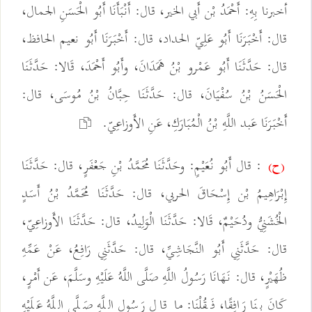
أخبرنا بِهِ: أَحْمَدُ بْن أَبي الخير، قال: أَنْبَأَنَا أَبُو الْحَسَنِ الجمال،
قال: أَخْبَرَنَا أَبُو عَلِيّ الحداد، قال: أَخْبَرَنَا أَبُو نعيم الحافظ،
قال: حَدَّثَنَا أَبُو عَمْرو بْنُ هَمَدَانَ، وأَبُو أَحْمَدَ، قَالا: حَدَّثَنَا
الْحَسَنُ بْنُ سُفْيَانَ، قال: حَدَّثَنَا حِبَّانُ بْنُ مُوسَى، قال:
أَخْبَرَنَا عَبد اللَّهِ بْنُ الْمُبَارَكِ، عَنِ الأَوزاعِيّ.
: قال أَبُو نُعَيْمٍ: وحَدَّثَنَا مُحَمَّدُ بْنِ جَعْفَرٍ، قال: حَدَّثَنَا
(ح)
إِبْرَاهِيمُ بْن إِسْحَاقَ الحربي، قال: حَدَّثَنَا مُحَمَّدُ بْنُ أَسَدٍ
الْخُشَنِيُّ ودُحَيْمٌ، قَالا: حَدَّثَنَا الْوَلِيدُ، قال: حَدَّثَنَا الأَوزاعِيّ،
قال: حَدَّثَنِي أَبُو النَّجَاشِيِّ، قال: حَدَّثَنِي رَافِعُ، عَنْ عَمِّهِ
ظُهَيْرٍ، قال: نَهَانَا رَسُولُ اللَّهِ صَلَّى اللَّهُ عَلَيْهِ وسَلَّمَ، عَن أَمْرٍ،
كَانَ بِنَا رَافِقًا، فَقُلْنَا: ما قال رَسُول اللَّهِ صَلَّى اللَّهُ عَلَيْهِ