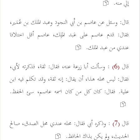
إلي منه.
قال: وسئل عن عاصم بن أَبي النجود وعبد الملك بن عُمَير،
فقال: قدم عاصم على عَبد المَلِك، عاصم أقل اختلافا
عندي من عبد الملك.
قال
: وسألت أبا زرعة عنه، فقال: ثقة، فذكرته لأبي،
(6)
فقال: ليس محله هذا، أن يقال: إنه ثقة، وقد تكلم فيه ابن
علية. فقال: كان كل من كان اسمه عاصم، سئ الحفظ.
قال
: وذكره أبي فقال: محله عندي محل الصدق، صالح
(7)
الحديث، ولم يكن بذاك الحافظ.