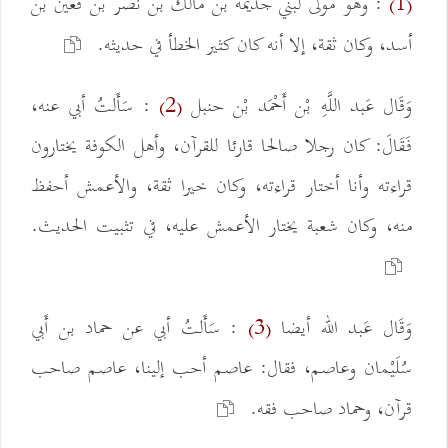
: وهو مولى لبني جذيمة بن مالك بن نصر بن قعين بن
(1)
أسد، وكان ثقة، إلا أنه كان كثير الخطأ في حديثه.
وَقَال عَبد اللَّهِ بْن أَحْمَد بْن حنبل
: سَأَلتُ أبي عنه،
(2)
فَقَالَ: كان رجلا صالحا قارئا للقرآن، وأهل الكوفة يختارون
قراءته وأنا أختار قراءته، وكان خيرا ثقة، والأعمش أحفظ
منه، وكان شعبة يختار الأعمش عليه، في تثبيت الحديث.
وَقَال عَبد الله أيضا
: سَأَلتُ أبي عن حماد بن أَبي
(3)
سُلَيْمان وعاصم، فقال: عاصم أحب إلينا، عاصم صاحب
قرآن، وحماد صاحب فقه.