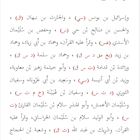
وإسرائيل بن يونس
، والحارث بن نبهان
،
(سي)
(ق)
والحسن بن صَالِحِ بْن حي
، وحفص بن سُلَيْمان
(س)
الأسدي
، وقرأ عليه القرآن، وحماد بن أَبي زياد، وحماد
(عس)
بن زيد
، وحماد بن سلمة
،
(بخ مق د س ق)
(د س ق)
وزائدة بْن قدامة
، وأبو خيثمة زهير بْن معاوية،
(ت س ق)
وزيد بْن أَبي أنيسة
، وسَعِيد بن أَبي عَرُوبَة، وسفيان
(سي)
الثوري
، وسفيان بْن عُيَيْنَة
،
(د ت س)
(خ م ت س)
وسُلَيْمان الأعمش، وأبو المنذر سلام بْن سُلَيْمان القارئ
(ت
، وأبو الوليد سلام بن سُلَيْمان الخراساني، وقرأ عليه
س)
القرآن. وشَرِيك بن عَبد الله
، وشعبة بْن الحجاج
(ت ق)