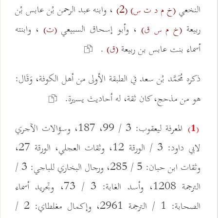
النخعي
، وابنه عبد الرحمن بْن عابس بْن
(خ م د ت س)
(2)
ربيعة
، وأبو إسحاق السبيعي
، وابنته
(خ م س ق)
(ت)
أسماء بنت عابس بن ربيعة
.
(ق)
ذكره مُحَمَّد بْن سعد في الطبقة الأولى من أهل الكوفة، وَقَال:
هو من مذحج، كان ثقة، له أحاديث يسيرة.
المعرفة ليعقوب: 3 / 99، 187، وسؤالات الآجري
(1)
لابي داود: 3 / الورقة 12، وثقات العجلي، الورقة 27،
وثقات ابن حبان: 5 / 285، ورجال البخاري للباجي: 3 /
الترجمة 1208، وأسد الغابة: 3 / 73، وتجريد أسماء
الصحابة: 1 / الترجمة 2961، وإكمال مغلطاي: 2 /