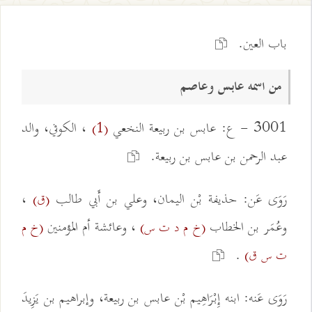
باب العين.
من اسمه عابس وعاصم
3001 - ع: عابس بن ربيعة النخعي
، الكوفي، والد
(1)
عبد الرحمن بن عابس بن ربيعة.
رَوَى عَن: حذيفة بْن اليمان، وعلي بن أَبي طالب
،
(ق)
وعُمَر بن الخطاب
، وعائشة أم المؤمنين
(خ م د ت س)
(خ م
.
ت س ق)
رَوَى عَنه: ابنه إِبْرَاهِيم بْن عابس بن ربيعة، وإبراهيم بن يَزِيدَ