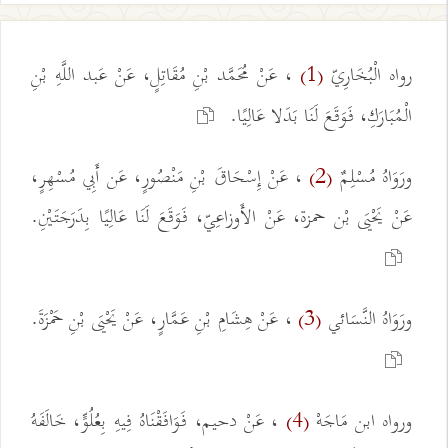
رواه الْبُخَارِيّ
، عَنْ مُحَمَّد بْنِ مُقَاتِلٍ، عَنْ عَبد اللَّهِ بْنِ
(1)
الْمُبَارَكِ، فَوَقَعَ لَنَا بَدَلا عَالِيًا.
ورَوَاهُ مُسْلِمٌ
، عَنْ إِسْحَاقَ بْنِ مَنْصُورٍ، عَن أَبِي مُسْهِرٍ،
(2)
عَنْ يَحْيَى بْن حمزة، عَنْ الأَوزاعِيّ، فَوَقَعَ لَنَا عَالِيًا بِدَرَجَتَيْنِ.
ورَوَاهُ النَّسَائي
، عَنْ هِشَامِ بْنِ عَمَّارٍ، عَنْ يَحْيَى بْنِ حَمْزَةَ.
(3)
ورواه ابن مَاجَهْ
، عَنْ دحيم، فَوَافَقْنَاهُ فِيهِ بِعُلُوٍّ، خَالَفَهُ
(4)