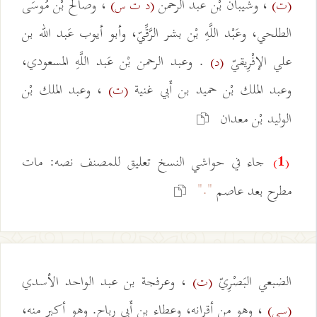
، وشيبان بْن عبد الرحمن
، وصالح بْن مُوسَى
(ت)
(د ت س)
الطلحي، وعَبْد اللَّهِ بْن بشر الرَّقِّيّ، وأبو أيوب عَبد الله بن
علي الإفْرِيقيّ
. وعبد الرحمن بْن عَبد اللَّهِ المسعودي،
(د)
وعبد الملك بْن حميد بن أَبي غنية
، وعبد الملك بْن
(ت)
الوليد بْن معدان
جاء في حواشي النسخ تعليق للمصنف نصه: مات
(1)
"."
مطرح بعد عاصم
الضبعي البَصْرِيّ
، وعرفجة بن عبد الواحد الأسدي
(ت)
، وهو من أقرانه، وعطاء بن أَبي رباح. وهو أكبر منه،
(سي)