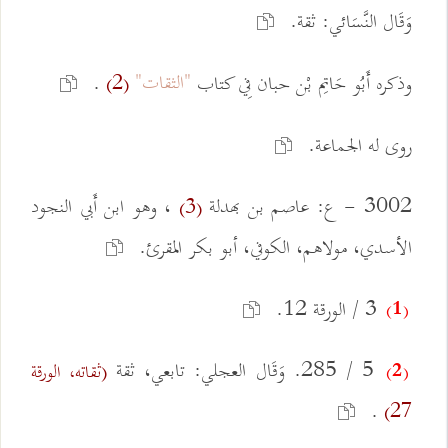
وَقَال النَّسَائي: ثقة.
"الثقات"
وذكره أَبُو حَاتِم بْن حبان فِي كتاب
.
(2)
روى له الجماعة.
3002 - ع: عاصم بن بهدلة
، وهو ابن أَبي النجود
(3)
الأسدي، مولاهم، الكوفي، أبو بكر المقرئ.
3 / الورقة 12.
(1)
5 / 285. وَقَال العجلي: تابعي، ثقة
(ثقاته، الورقة
(2)
.
27)