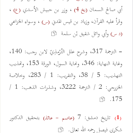
أبي صالح السمان
، وزر بن حبيش الأسدي
،
(بخ 4)
(ع)
وقرأ عليه القرآن، وزياد بن قيس المدني
، وسواء الخزاعي
(س)
وأبي وائل شقيق بْن سلمة
(د س)
= الترجمة 317، وشرح علل التِّرْمِذِيّ لابن رجب: 140،
وغاية النهاية: 346، ونهاية السول، الورقة 153، وتهذيب
التهذيب: 5 / 38، والتقريب: 1 / 283، وخلاصة
الخزرجي: 2 / الترجمة 3222، وشذرات الذهب: 1 /
175.
تاريخ دمشق: 7
بتحقيق الدكتور
(عاصم - عائذ)
(1)
شكري فيصل رحمه الله تعالى.