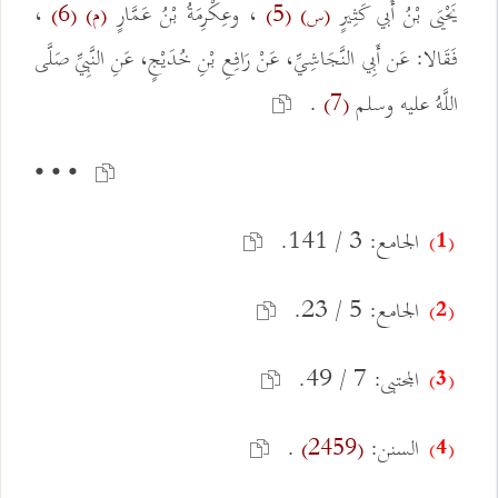
يَحْيَى بْنُ أَبي كَثِيرٍ
، وعِكْرِمَةُ بْنُ عَمَّارٍ
،
(س)
(5)
(م)
(6)
فَقَالا: عَن أَبِي النَّجَاشِيِّ، عَنْ رَافِعِ بْنِ خُدَيْجٍ، عَنِ النَّبِيِّ صَلَّى
اللَّهُ عليه وسلم
.
(7)
• • •
الجامع: 3 / 141.
(1)
الجامع: 5 / 23.
(2)
المجتبى: 7 / 49.
(3)
السنن:
.
(2459)
(4)