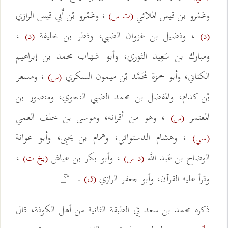
وعَمْرو بن قيس الملائي
، وعَمْرو بْن أَبي قيس الرازي
(ت س)
، وفضيل بن غزوان الضبي، وفطر بن خليفة
،
(د)
(د)
ومبارك بن سَعِيد الثوري، وأبو شهاب محمد بن إبراهيم
الكناني، وأبو حمزة مُحَمَّد بْن ميمون السكري
، ومسعر
(س)
بْن كدام، والمفضل بن محمد الضبي النحوي، ومنصور بن
المعتمر
، وهو من أقرانه، وموسى بن خلف العمي
(س)
، وهشام الدستوائي، وهمام بن يحيى، وأبو عوانة
(سي)
الوضاح بن عَبد الله
، وأبو بكر بن عياش
،
(د س)
(بخ ت)
وقرأ عليه القرآن، وأبو جعفر الرازي
.
(ق)
ذكره محمد بن سعد فِي الطبقة الثانية من أهل الكوفة، قال