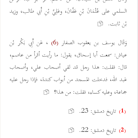
السلمي على عُثْمَانَ بْنِ عَفَّانَ، وعَلِيِّ بْنِ أَبي طالب، وزيد
بْن ثابت.
وَقَال يوسف بن يعقوب الصفار
، عَن أَبِي بَكْر بْن
(6)
عياش: سمعت أبا إسحاق، يقول: ما رأيت أقرأ من عاصم،
قال: فقلت: هذا رجل قد لقي أصحاب علي، وأصحاب
عَبد الله، فدخلت المسجد من أبواب كندة، فإذا رجل عليه
جماعة، وعليه كساء، فقلت: من هذا؟
تاريخ دمشق: 23.
(1)
تاريخ دمشق: 22.
(2)