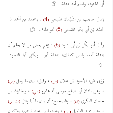
أَبي الجنود، واسم أمه بهدلة.
وَقَال حاجب بن سُلَيْمان المنبجي
، ومحمد بن أَحْمَد بْن
(4)
مُحَمَّد بْن أَبي بكر المقدمي
نحو ذلك.
(5)
وَقَال أَبُو بَكْر بْن أَبي داود
: زعم بعض من لا يعلم أن
(6)
بهدلة أمه، وليس كذلك، بهدلة أبوه. ويكنى أبا النجود.
رَوَى عَن: الأسود بْن هلال
، وقيل: بينهما رجل
(س)
(س)
، وعن باذان أبي صالح موسى أم هانئ
، والحارث بن
(سي)
حسان البكري
، والصحيح: أن بينهما أبا وائل
(ق)
(ت س)
، وعن حميد الطويل
، وخيثمة بن عبد الرحمن، وذكوان
(س)