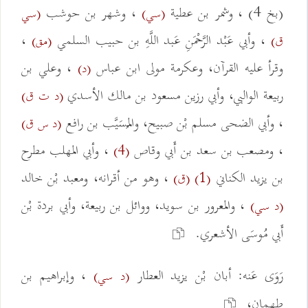
(بخ 4) ، وشمر بن عطية
، وشهر بن حوشب
(سي)
(سي
، وأبي عَبْد الرَّحْمَنِ عَبد اللَّهِ بن حبيب السلمي
،
ق)
(مق)
وقرأ عليه القرآن، وعكرمة مولى ابن عباس
، وعلي بن
(د)
ربيعة الوالبي، وأبي رزين مسعود بن مالك الأسدي
(د ت ق)
، وأبي الضحى مسلم بْن صبيح، والمُسَيَّب بن رافع
(د س ق)
، ومصعب بن سعد بن أَبي وقاص
، وأبي المهلب مطرح
(4)
بن يزيد الكناني
، وهو من أقرانه، ومعبد بْن خالد
(1)
(ق)
، والمعرور بن سويد، ووائل بن ربيعة، وأبي بردة بْن
(د سي)
أَبي مُوسَى الأشعري.
رَوَى عَنه: أبان بْن يزيد العطار
، وإبراهيم بن
(د سي)
طهمان،