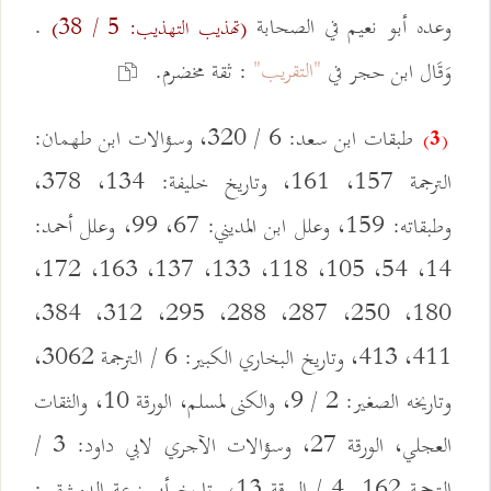
وعده أبو نعيم في الصحابة
.
(تهذيب التهذيب: 5 / 38)
"التقريب"
وَقَال ابن حجر في
: ثقة مخضرم.
طبقات ابن سعد: 6 / 320، وسؤالات ابن طهمان:
(3)
الترجمة 157، 161، وتاريخ خليفة: 134، 378،
وطبقاته: 159، وعلل ابن المديني: 67، 99، وعلل أحمد:
14، 54، 105، 118، 133، 137، 163، 172،
180، 250، 287، 288، 295، 312، 384،
411، 413، وتاريخ البخاري الكبير: 6 / الترجمة 3062،
وتاريخه الصغير: 2 / 9، والكنى لمسلم، الورقة 10، والثقات
العجلي، الورقة 27، وسؤالات الآجري لابي داود: 3 /
الترجمة 162 و4 / الورقة 13، وتاريخ أبي زرعة الدمشقي: