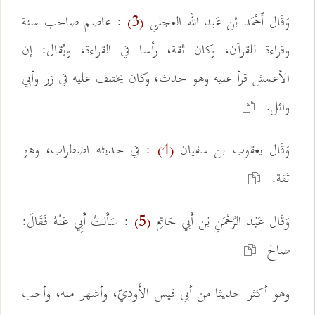
وَقَال أَحْمَد بْن عَبد الله العجلي
: عاصم صاحب سنة
(3)
وقراءة للقرآن، وكان ثقة، رأسا في القراءة، ويُقال: إن
الأعمش قرأ عليه وهو حدث، وكان يختلف عليه في زر وأبي
وائل.
وَقَال يعقوب بن سفيان
: في حديثه اضطراب، وهو
(4)
ثقة.
وَقَال عَبْد الرَّحْمَنِ بْن أَبي حَاتِم
: سَأَلتُ أَبِي عَنْهُ فَقَالَ:
(5)
صالح
وهو أكثر حديثا من أبي قيس الأَودِيّ، وأشهر منه، وأحب