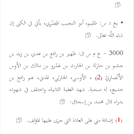
• بخ د س: ظليم، أبو النجيب المِصْرِي، يأتي في الكنى إن
شاء اللَّه تعالى.
3000 - خ م س ق: ظهير بن رافع بن عدي بن زيد بن
جشم بن حارثة بن الحارث بن عَمْرو بن مالك بن الأوس
الأَنْصارِيّ
، الأوسي، الحارثي، المدني، عم رافع بن
(2)
خديج، له صحبة. شهد العقبة الثانية، واختلف في شهوده
بدرا، قال محمد بن إسحاق:
إضافة مني على العادة التي جرى عليها المؤلف.
(1)