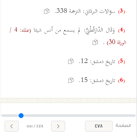
سؤالات البرقاني: الترجمة 338.
(3)
وَقَال الدَّارَقُطْنِيُّ: لم يسمع من أنس شيئا
(علله: 4 /
(4)
.
الورقة 30)
تاريخ دمشق: 12.
(5)
تاريخ دمشق: 15.
(6)
قالوا: هذا عاصم، فأتيته، فدنوت منه، فلما تكلم قلت:
الصفحة
478 / 551
حق لأبي إسحاق: أن يقول ما قال.