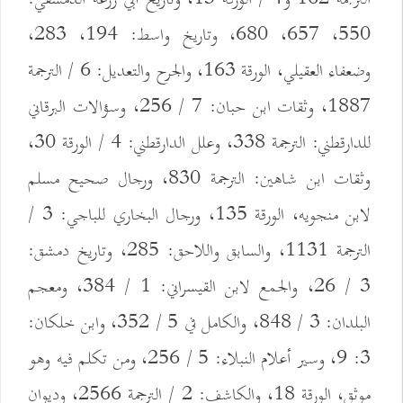
550، 657، 680، وتاريخ واسط: 194، 283،
وضعفاء العقيلي، الورقة 163، والجرح والتعديل: 6 / الترجمة
1887، وثقات ابن حبان: 7 / 256، وسؤالات البرقاني
للدارقطني: الترجمة 338، وعلل الدارقطني: 4 / الورقة 30،
وثقات ابن شاهين: الترجمة 830، ورجال صحيح مسلم
لابن منجويه، الورقة 135، ورجال البخاري للباجي: 3 /
الترجمة 1131، والسابق واللاحق: 285، وتاريخ دمشق:
3 / 26، والجمع لابن القيسراني: 1 / 384، ومعجم
البلدان: 3 / 848، والكامل في 5 / 352، وابن خلكان:
3: 9، وسير أعلام النبلاء: 5 / 256، ومن تكلم فيه وهو
موثق، الورقة 18، والكاشف: 2 / الترجمة 2566، وديوان