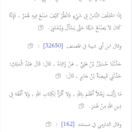
إذَا اخْتَلَفَ النَّاسُ فِي شَيْءٍ فَانْظُرْ كَيْفَ صَنَعَ فِيهِ عُمَرُ , فَإِنَّهُ
كَانَ لاَ يَصْنَعُ شَيْئًا حَتَّى يَسْأَلَ وَيُشَاوِرَ.
وقال ابن أبي شيبة في المصنف
:
[32650]
حَدَّثَنَا حُسَيْنُ بْنُ عَلِيٍّ , عَنْ زَائِدَةَ , قَالَ: قَالَ عَبْدُ الْمَلِكِ:
حَدَّثَنِي قَبِيصَةُ بْنُ جَابِرٍ , قَالَ:
مَا رَأَيْت رَجُلاً أَعْلَمَ بِاللهِ , وَلا أَقْرَأَ لِكِتَابِ اللهِ , وَلا أَفْقَهَ فِي
دِينِ اللهِ مِنْ عُمَرَ.
وقال الدارمي في مسنده
:
[162]