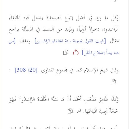
وكل ما ورد في فضل إتباع الصحابة يدخل فيه الخلفاء
الراشدون دخولاً أولياً، ولمزيد من البسط في المسألة يراجع
مقال
ومقال
[تثبيت القول بحجية سنة الخلفاء الراشدين]
[من
هنا يبدأ إصلاح الخلل]
(*)
وقال شيخ الإسلام كما في مجموع الفتاوى
:
[20/ 308]
وَكَذَا ظَاهِرُ مَذْهَبِ أَحْمَد أَنَّ مَا سَنَّهُ الْخُلَفَاءُ الرَّاشِدُونَ فَهُوَ
حُجَّةٌ يَجِبُ اتِّبَاعُهَا. اهـ
وأختم هنا بكلمة نفيسة لشيخ الإسلام حيث قال كما في