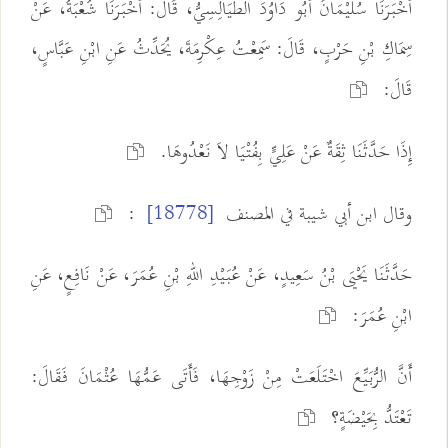
أَخْبَرَنَا سُلَيْمَانُ أَبُو دَاوُدَ الطَّيَالِسِيُّ، قَالَ: أَخْبَرَنَا شُعْبَةُ، عَنْ
سِمَاكِ بْنِ حَرْبٍ، قَالَ: سَمِعْتُ عِكْرِمَةَ، يُحَدِّثُ عَنِ ابْنِ عَبَّاسٍ،
قَالَ:
إِذَا حَدَّثَنَا ثِقَةٌ عَنْ عَلِيٍّ بِفُتْيَا لاَ نَعْدُوهَا.
وقال ابن أبي شيبة في المصنف
:
[18778]
حَدَّثَنَا يَحْيَى بْنُ سَعِيدٍ، عَنْ عُبَيْدِ اللهِ بْنِ عُمَرَ، عَنْ نَافِعٍ، عَنِ
ابْنِ عُمَرَ:
أَنَّ الرُّبَيِّعَ اخْتَلَعَتْ مِنْ زَوْجِهَا، فَأَتَى عَمُّهَا عُثْمَانَ فَقَالَ:
تَعْتَدُّ بِحَيْضَةٍ؟