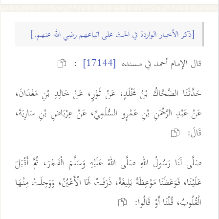
[ذكر الأخبار الواردة في الحث على اتباعهم رضي الله عنهم.]
قال الإمام أحمد في مسنده
:
[17144]
حَدَّثَنَا الضَّحَّاكُ بْنُ مَخْلَدٍ، عَنْ ثَوْرٍ، عَنْ خَالِدِ بْنِ مَعْدَانَ،
عَنْ عَبْدِ الرَّحْمَنِ بْنِ عَمْرٍو السُّلَمِيِّ، عَنْ عِرْبَاضِ بْنِ سَارِيَةَ،
قَالَ:
صَلَّى لَنَا رَسُولُ اللهِ صَلَّى اللهُ عَلَيْهِ وَسَلَّمَ الْفَجْرَ، ثُمَّ أَقْبَلَ
عَلَيْنَا، فَوَعَظَنَا مَوْعِظَةً بَلِيغَةً، ذَرَفَتْ لَهَا الْأَعْيُنُ، وَوَجِلَتْ مِنْهَا
الْقُلُوبُ، قُلْنَا أَوْ قَالُوا: