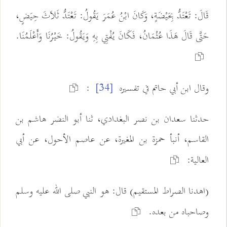
قَالَ: تَعْتَدُّ بِحَيْضَةٍ، وَكَانَ ابْنُ عُمَرَ يَقُولُ: تَعْتَدُّ ثَلاَثَ حِيَضٍ،
حَتَّى قَالَ هَذَا عُثْمَانُ، فَكَانَ يُفْتِي بِهِ وَيَقُولُ: خَيْرُنَا وَأَعْلَمُنَا.
وقال ابن أبي حاتم في تفسيره
:
[34]
حدثنا سعدان بن نصر البغدادي، ثنا أبو النضر هاشم بن
القاسم، أنبأ حمزة بن المغيرة، عن عاصم الأحول، عن أبي
العالية:
(اهدنا الصراط المستقيم) قال: هو النبي صلى الله عليه وسلم
وصاحباه من بعده.