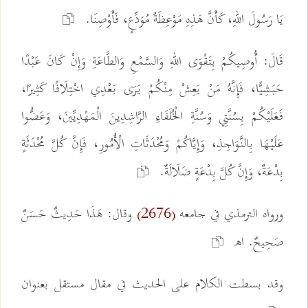
يَا رَسُولَ اللهِ، كَأَنَّ هَذِهِ مَوْعِظَةُ مُوَدِّعٍ، فَأَوْصِنَا.
قَالَ: أُوصِيكُمْ بِتَقْوَى اللهِ وَالسَّمْعِ وَالطَّاعَةِ وَإِنْ كَانَ عَبْدًا
حَبَشِيًّا، فَإِنَّهُ مَنْ يَعِشْ مِنْكُمْ يَرَى بَعْدِي اخْتِلَافًا كَثِيرًا،
فَعَلَيْكُمْ بِسُنَّتِي وَسُنَّةِ الْخُلَفَاءِ الرَّاشِدِينَ الْمَهْدِيِّينَ، وَعَضُّوا
عَلَيْهَا بِالنَّوَاجِذِ، وَإِيَّاكُمْ وَمُحْدَثَاتِ الْأُمُورِ، فَإِنَّ كُلَّ مُحْدَثَةٍ
بِدْعَةٌ، وَإِنَّ كُلَّ بِدْعَةٍ ضَلَالَةٌ.
ورواه الترمذي في جامعه
وقال: هَذَا حَدِيثٌ حَسَنٌ
(2676)
صَحِيحٌ. اهـ
وقد بسطت الكلام على الحديث في مقال مستقل بعنوان