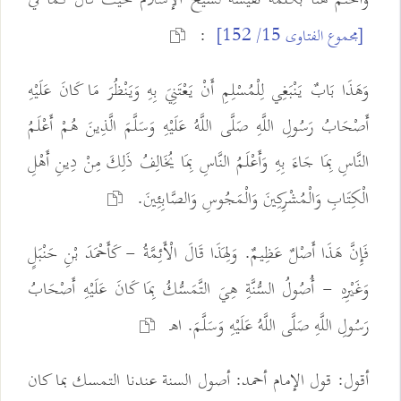
:
[مجموع الفتاوى 15/ 152]
وَهَذَا بَابٌ يَنْبَغِي لِلْمُسْلِمِ أَنْ يَعْتَنِيَ بِهِ وَيَنْظُرَ مَا كَانَ عَلَيْهِ
أَصْحَابُ رَسُولِ اللَّهِ صَلَّى اللَّهُ عَلَيْهِ وَسَلَّمَ الَّذِينَ هُمْ أَعْلَمُ
النَّاسِ بِمَا جَاءَ بِهِ وَأَعْلَمُ النَّاسِ بِمَا يُخَالِفُ ذَلِكَ مِنْ دِينِ أَهْلِ
الْكِتَابِ وَالْمُشْرِكِينَ وَالْمَجُوسِ وَالصَّابِئِينَ.
فَإِنَّ هَذَا أَصْلٌ عَظِيمٌ. وَلِهَذَا قَالَ الْأَئِمَّةُ - كَأَحْمَدَ بْنِ حَنْبَلٍ
وَغَيْرِهِ - أُصُولُ السُّنَّةِ هِيَ التَّمَسُّكُ بِمَا كَانَ عَلَيْهِ أَصْحَابُ
رَسُولِ اللَّهِ صَلَّى اللَّهُ عَلَيْهِ وَسَلَّمَ. اهـ
أقول: قول الإمام أحمد: أصول السنة عندنا التمسك بما كان