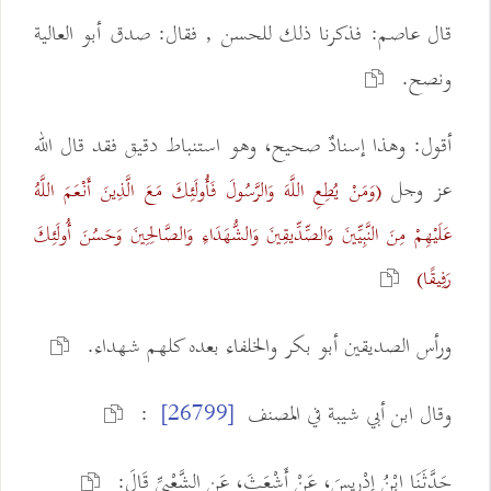
قال عاصم: فذكرنا ذلك للحسن , فقال: صدق أبو العالية
ونصح.
أقول: وهذا إسنادٌ صحيح، وهو استنباط دقيق فقد قال الله
عز وجل
(وَمَنْ يُطِعِ اللَّهَ وَالرَّسُولَ فَأُولَئِكَ مَعَ الَّذِينَ أَنْعَمَ اللَّهُ
عَلَيْهِمْ مِنَ النَّبِيِّينَ وَالصِّدِّيقِينَ وَالشُّهَدَاءِ وَالصَّالِحِينَ وَحَسُنَ أُولَئِكَ
رَفِيقًا)
ورأس الصديقين أبو بكر والخلفاء بعده كلهم شهداء.
وقال ابن أبي شيبة في المصنف
:
[26799]
حَدَّثَنَا ابْنُ إدْرِيسَ، عَنْ أَشْعَثَ، عَنِ الشَّعْبِيِّ قَالَ: