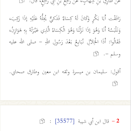
عَنْ طَارِقِ بْنِ شِهَابٍ، عَنْ رَافِعِ بْنِ أَبِي رَافِعٍ، قَالَ:
رَافَقْت أَبَا بَكْرٍ وَكَانَ لَهُ كِسَاءٌ فَدَكيٌّ يُخِلُّهُ عَلَيْهِ إذَا رَكِبَ،
وَنَلْبَسُهُ أَنَا وَهُوَ إذَا نَزَلْنَا وَهُوَ الْكِسَاءُ الَّذِي عَيَّرَتْهُ بِهِ هَوَازِنُ،
فَقَالُوا: أَذَا الْخِلاَلِ نُبَايِعُ بَعْدَ رَسُولِ اللهِ - صلى الله عليه
وسلم -.
أقول: سليمان بن ميسرة وثقه ابن معين وطارق صحابي.
قال ابن أبي شيبة
:
[35577]
2 -