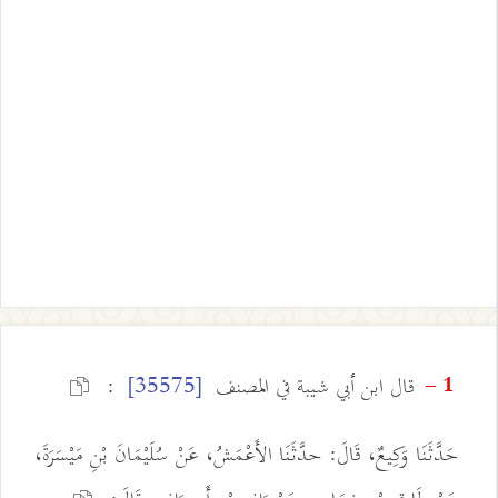
قال ابن أبي شيبة في المصنف
:
[35575]
1 -
حَدَّثَنَا وَكِيعٌ، قَالَ: حدَّثَنَا الأَعْمَشُ، عَنْ سُلَيْمَانَ بْنِ مَيْسَرَةَ،