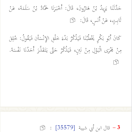
حَدَّثَنَا يَزِيدُ بْنُ هَارُونَ، قَالَ: أَخْبَرَنَا حَمَّادُ بْنُ سَلَمَةَ، عَنْ
ثَابِتٍ، عَنْ أَنَسٍ، قَالَ:
كَانَ أَبُو بَكْرٍ يَخْطُبُنَا فَيَذْكُرُ بَدْءَ خَلْقِ الإِنْسَاْن فَيَقُولُ: خُلِقَ
مِنْ مَجْرَى الْبَوْلِ مِنْ نَتِنٍ، فَيَذْكُرُ حَتَّى يَتَقَذَّرَ أَحَدُنَا نَفْسَهُ.
قال ابن أبي شيبة
:
[35579]
3 -