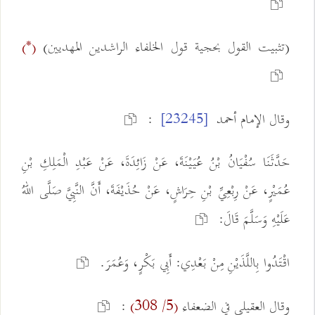
(تثبيت القول بحجية قول الخلفاء الراشدين المهديين)
(*)
وقال الإمام أحمد
:
[23245]
حَدَّثَنَا سُفْيَانُ بْنُ عُيَيْنَةَ، عَنْ زَائِدَةَ، عَنْ عَبْدِ الْمَلِكِ بْنِ
عُمَيْرٍ، عَنْ رِبْعِيِّ بْنِ حِرَاشٍ، عَنْ حُذَيْفَةَ، أَنَّ النَّبِيَّ صَلَّى اللهُ
عَلَيْهِ وَسَلَّمَ قَالَ:
اقْتَدُوا بِاللَّذَيْنِ مِنْ بَعْدِي: أَبِي بَكْرٍ، وَعُمَرَ.
وقال العقيلي في الضعفاء
:
(5/ 308)