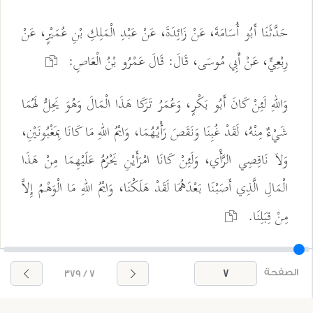
حَدَّثَنَا أَبُو أُسَامَةَ، عَنْ زَائِدَةَ، عَنْ عَبْدِ الْمَلِكِ بْنِ عُمَيْرٍ، عَنْ
رِبْعِيٍّ، عَنْ أَبِي مُوسَى، قَالَ: قَالَ عَمْرُو بْنُ الْعَاصِ:
وَاللهِ لَئِنْ كَانَ أَبُو بَكْرٍ، وَعُمَرُ تَرَكَا هَذَا الْمَالَ وَهُوَ يَحِلُّ لَهُمَا
شَيْءٌ مِنْهُ، لَقَدْ غُبِنَا وَنَقَصَ رَأْيُهُمَا، وَايْمُ اللهِ مَا كَانَا بِمَغْبُونَيْنِ،
وَلاَ نَاقِصِي الرَّأْي، وَلَئِنْ كَانَا امْرَأَيْنِ يَحْرُمُ عَلَيْهِمَا مِنْ هَذَا
الْمَالِ الَّذِي أَصَبْنَا بَعْدَهُمَا لَقَدْ هَلَكْنَا، وَايْمُ اللهِ مَا الْوَهْمُ إِلاَّ
مِنْ قِبَلِنَا.
الصفحة
7 / 379