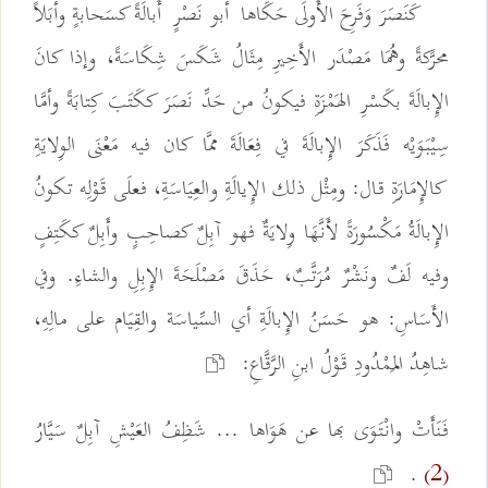
كَنَصَرَ وَفَرِحَ الأُولَى حَكَاها أبو نَصْرٍ أَبالَةً كسَحابةٍ وأبَلاً
محرَّكةً وهُمَا مَصْدَر الأَخِيرِ مِثَالُ شَكَسَ شِكَاسَةً، وإذا كانَ
الإِبالَةَ بكَسْرِ الهَمْزَةِ فيكونُ من حَدِّ نَصَرَ ككَتَبَ كِتابَةً وأمَّا
سِيْبَوَيْه فَذَكَرَ الإِبالَةَ في فِعَالَةَ ممَّا كان فيه مَعْنَى الوِلايَةِ
كالإِمَارَةِ قال: ومِثْل ذلك الإِيالَةِ والعِيَاسَةِ، فعلَى قَوْلِه تكونُ
الإِبالَةُ مَكْسُورَةً لأَنَّهَا وِلايَةٌ فهو آبِلٌ كصاحِبٍ وأَبِلٌ ككَتِفٍ
وفيه لَفٌ ونَشْرٌ مُرَتَّبٌ، حَذَقَ مَصْلَحَةَ الإِبِلِ والشاءِ. وفي
الأَسَاسِ: هو حَسَنُ الإِبالَةِ أي السِّياسَة والقِيَام على مالِهِ،
شاهِدُ المَمْدُودِ قَوْلُ ابنِ الرَّقَّاعِ:
فَنَأَتْ وانْتَوَى بها عن هَوَاها ... شَظِفُ العَيْشِ آبِلٌ سَيَّارُ
.
(2)