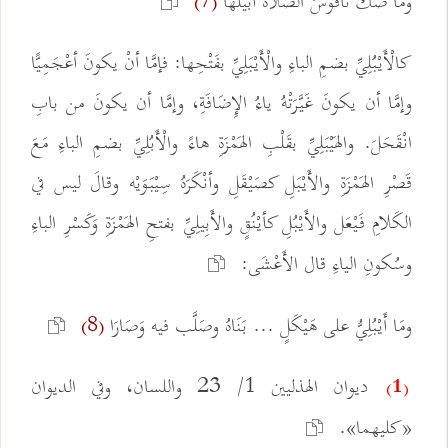
وما صَكَّ ناقوسُ الصَّلاة أبيلُها
(7)
كالْأَيْبُلِيِّ بضمِ الباءِ والْأَيْبَلِيِّ بفَتْحِها: فإمَّا أنْ يكونَ أعْجَمِيًّا
وإمَّا أن يكونَ غَيَّرَتْهُ ياءُ الإِضَافَةِ، وإمَّا أن يكونَ من بابِ
انْقَحَلَ. والهَيْبَلِيِّ بقَلْبِ الهَمْزَةِ هاءً والْأَبُلِيِّ بضمِ الباءِ مَعَ
قَصْرِ الهَمْزَةِ والأَيْبَلِ كصَيْقَلِ وأنْكَرَهُ سِيْبَوَيْه وقالَ ليس في
الكَلامِ فَيْعَل والأَيْبُلِ كأيْنُقٍ والأَبِيلِيِّ بفتحِ الهَمْزَةِ وَكَسْرِ الباءِ
وسُكونِ الياءِ قال الأَعْشَى:
ومَا أَيْبُلِيُّ على هَيْكَلٍ ... بَنَاهُ وصَلَّب فيه وَصَارَا
(8)
ديوان الهذليين 1/ 23 واللسان، وفي الديوان
(1)
«كليهما».