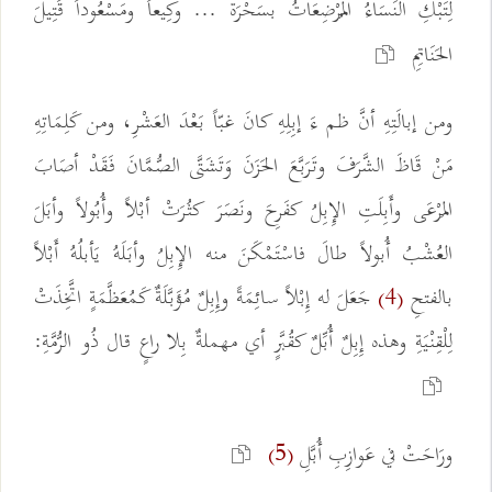
لِتَبْكِ النِّسَاءُ المُرْضِعَاتُ بسَحْرَة ... وكِيعاً ومَسْعُوداً قَتِيلَ
الحَنَاتِمِ
ومن إبالَتِهِ أنَّ ظم ءَ إبِلِهِ كانَ غبّاً بَعْدَ العَشْرِ، ومن كَلِمَاتِهِ
مَنْ قَاظَ الشَّرَفَ وتَرَبَّعَ الحَزَنَ وَتَشَتَّى الصُّمَّانَ فَقَدْ أصَابَ
المَرْعَى وأَبِلَتِ الإِبِلُ كفَرِحَ ونَصَرَ كثُرَتْ أبْلاً وأُبُولاً وأبَلَ
العُشْبُ أُبولاً طالَ فاسْتَمْكَنَ منه الإِبِلُ وأبَلَهُ يَأبلُهُ أَبْلاً
بالفتحِ
جَعَلَ له إِبْلاً سائِمَةً وإِبِلٌ مُؤَبَّلَةٌ كَمُعَظَّمَةٍ اتَّخِذَتْ
(4)
لِلْقِنْيَةِ وهذه إِبِلٌ أُبِّلٌ كقُبَّرٍ أي مهملةٌ بِلا راعٍ قال ذُو الرُّمَّةِ:
ورَاحَتْ في عَوازِبِ أُبَّلِ
(5)