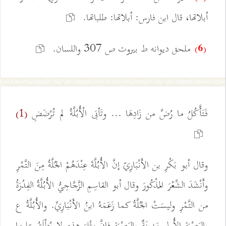
أبلاتها، قال ابن فارس: أبلاتها: طلباتها.
ملحق ديوانه ط بيروت ص 307 واللسان.
(6)
فَتَأَّكُلُ ما رُضَّ من زَادِهَا ... وتَأبَى الْأُبُلَّةُ لم تُرْضَضِ
(1)
وقال أبو بَكْرِ بن الأَنْبَارِيّ إنَّ الأُبُلَّةَ عِنْدَهُمْ الجُلَّةُ مِنَ التَّمْرِ
وأَنْشَدَ الشِّعْرَ المَذْكُورَ وقال أبو القاسِمِ الزَّجَّاجِيُّ الأُبُلَّةُ الفِدْرَةُ
من التَّمْرِ وليسَتْ الجُلَّةُ كما زَعَمَهُ ابنُ الأَنْبَارِيِّ. والأُبُلَّةُ ع
بالبَصْرَةِ الأُولى مَدِينَةٌ بالبَصْرَةِ فإنَّ مِثْلَ هذِه لا يُطْلَقُ عليها