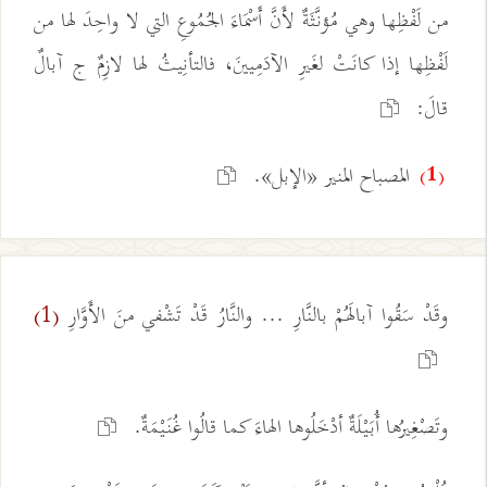
من لَفْظِها وهي مُؤنَّثَةٌ لأَنَّ أَسْمَاءَ الجُمُوعِ التي لا واحِدَ لها من
لَفْظِها إذا كانَتْ لغَيرِ الآدَمِيينَ، فالتأنِيثُ لها لازِمٌ ج آبالٌ
قالَ:
المصباح المنير «الإبل».
(1)
وقَدْ سَقُوا آبالَهُمْ بالنَّارِ ... والنَّارُ قَدْ تَشْفي منَ الأَوَّارِ
(1)
وتَصْغِيرُها أُبَيْلَةٌ أدْخَلُوها الهاءَ كما قالُوا غُنَيْمَةٌ.