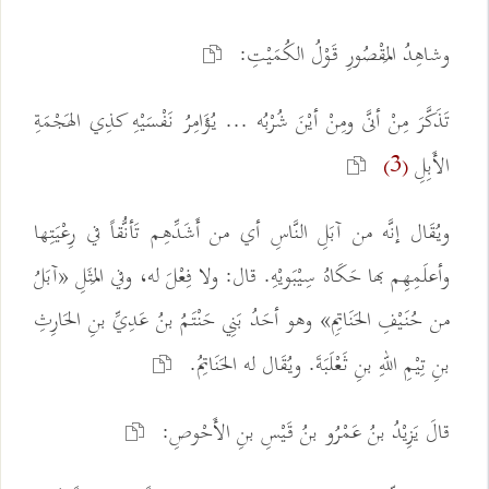
وشاهِدُ المَقْصُورِ قَوْلُ الكُمَيْتِ:
تَذَكَّرَ مِنْ أنَّى ومِنْ أيْنَ شُرْبُه ... يُؤَامِرُ نَفْسَيْهِ كذِي الهَجْمَةِ
الأَبِلِ
(3)
ويُقَال إنَّه من آبَلِ النَّاسِ أي من أَشَدِّهِم تَأنُّقاً في رِعْيَتِها
وأعلَمِهِم بها حَكَاهُ سِيْبَويْهِ. قال: ولا فِعْلَ له، وفي المَثَلِ «آبَلُ
من حُنَيْفِ الحَنَاتِمِ» وهو أحَدُ بَنِي حَنْتَمُ بنُ عَدِيِّ بنِ الحَارِثِ
بنِ تِيْمِ اللهِ بنِ ثَعْلَبَةَ. ويُقَال له الحَنَاتِمُ.
قالَ يَزِيْدُ بنُ عَمْرُو بنُ قَيْسِ بنِ الأَحْوصِ: