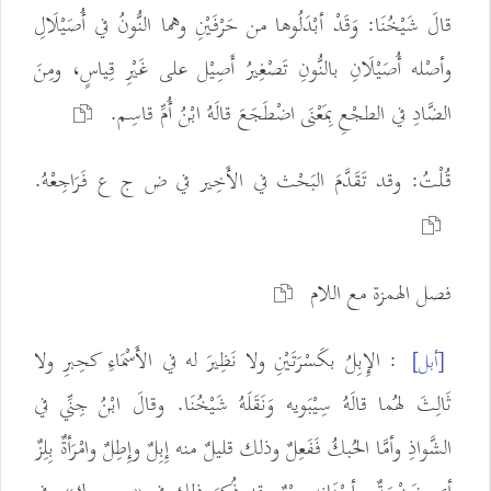
قالَ شَيْخُنَا: وَقَدْ أبْدَلُوها من حَرْفَيْنِ وهما النُّونُ في أُصَيْلَالِ
وأصْله أُصَيْلَانِ بالنُّونِ تَصْغِيرُ أَصِيْل على غَيْرِ قِياسٍ، ومِنَ
الضَّادِ في الطجْعِ بِمَعْنَى اضْطَجَعَ قالَهُ ابْنُ أُمِّ قاسِم.
قُلْتُ: وقد تَقَدَّمَ البَحْث في الأَخِير في ض ج ع فَرَاجِعْهُ.
فصل الهمزة مع اللام
: الإِبِلُ بكَسْرَتَيْنِ ولا نَظِيرَ له في الأَسْمَاءِ كحِبرِ ولا
[أبل]
ثَالِثَ لهُما قالَهُ سِيْبَويه وَنَقَلَهُ شَيْخُنَا. وقالَ ابْنُ جِنِّي في
الشَّواذِ وأمَّا الحُبكُ فَفَعِلٌ وذلك قليلٌ منه إِبِلٌ وإِطِلٌ وامْرَأةٌ بِلِزٌ