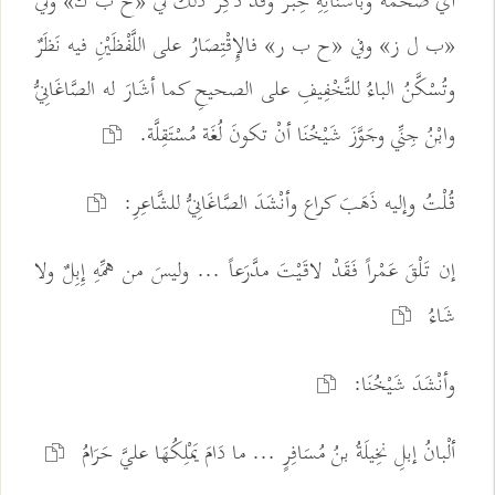
أي ضَخْمَةٌ وبأسْنَانِهِ حِبْرٌ وقد ذُكِرَ ذلك في «ح ب ك» وفي
«ب ل ز» وفي «ح ب ر» فالإِقْتِصَارُ على اللَّفْظَيْنِ فيه نَظَرٌ
وتُسْكَّنُ الباءُ للتَّخْفِيفِ على الصحيحِ كما أشَارَ له الصَّاغَانِيُّ
وابْنُ جِنِّي وجَوَّزَ شَيْخُنَا أنْ تكونَ لُغَة مُسْتَقِلَّة.
قُلْتُ وإليه ذَهَبَ كراع وأنْشَدَ الصَّاغَانِيُّ للشَّاعِرِ:
إن تَلْقَ عَمْراً فَقَدْ لاقَيْتَ مدَّرَعاً ... وليسَ من همِّهِ إِبِلٌ ولا
شَاءُ
وأنْشَدَ شَيْخُنَا:
ألْبانُ إبلِ نخِيلَةُ بنُ مُسَافِرٍ ... ما دَامَ يَمْلِكُهَا عليَّ حَرَامُ