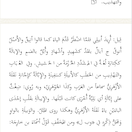
والتهذيب.
قِيل: أُرِيدَ أَبيلِي فلمَّا اضْطَرَّ قَدَّمَ الياءَ كما قالوا أنِيقٌ والأَصْلُ
أُنوقُ ج آبالٌ بالمدَّ كشَهِيدٍ وأشْهادٍ وأُبْلٌ بالضمِ والإبالَةُ
ككِتابَةٍ لُغَةٌ في المُشَدَّدِ الحُزْمَةُ من الحَشيشِ. وفي العُبَابِ
والتَهْذِيبِ من الحَطَبِ كالأَبيلَةِ كسَفِينَةٍ والإِبَّالَةُ كإِجَّانةٍ نَقَلَهُ
الأَزْهَرِيُّ سماعاً من العَرَبِ وكذَا الجَوْهَرِيّ، وبه رُوِي: ضِغْثٌ
على إِبَّالَةٍ أي بَلِيَّةٌ أُخْرَى كانت قَبْلَها. والإِيبالَةِ بقَلْبِ إحْدَى
الباءَيْنِ ياءً نَقَلَهُ الأَزْهَرِيُّ وهكذا روى المَثَلُ. والوَبيلَةِ بالواوِ
وَمَحَلُّ ذِكْرِهِ في «وب ل» ومن المُخَفَّفِ قَوْلُ أسْمَاءَ بن خارِجَة: