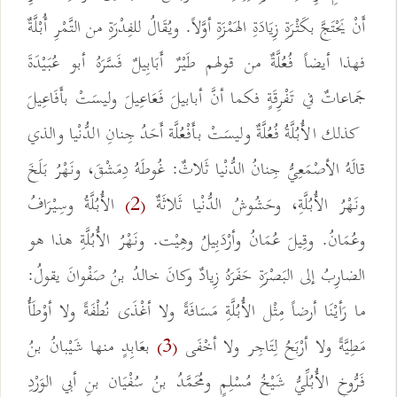
أَنْ يَحْتَجَّ بكَثْرَةِ زِيَادَةِ الهَمْزَةِ أوَّلاً. ويُقَالُ للفِدْرَةِ من التَّمْرِ أُبْلَّةٌ
فهذا أيضاً فُعُلَّةٌ من قولهم طَيْرٌ أَبَابِيلٌ فَسَّرَهُ أبو عُبَيْدَةَ
جَماعاتٌ في تَفْرِقَةٍ فكما أنَّ أبابيلَ فَعَاعِيلَ وليسَتْ بأَفَاعِيلَ
كذلك الأُبُلَّةُ فُعُلَّةٌ وليسَتْ بأَفْعُلَّة أَحَدُ جِنانِ الدُّنْيا والذي
قالَهُ الأصْمَعِيُّ جِنانُ الدُّنْيا ثَلاثٌ: غُوطَهُ دِمَشْقَ، ونَهْرُ بَلَخَ
ونَهْرُ الأُبُلَّةِ، وحَشُوشُ الدُّنْيا ثَلاثَةٌ
الأُبُلَّةُ وسِيْرَافُ
(2)
وعُمَانُ. وقِيلَ عُمَانُ وأرْدَبِيلُ وهِيْت. ونَهْرُ الأُبُلَّةِ هذا هو
الضارِبُ إلى البَصْرَةِ حَفَرَهُ زِيادٌ وكانَ خالدُ بنُ صَفْوانَ يقولُ:
ما رَأيْنَا أرضاً مِثْل الأُبُلَّةِ مَسَافَةً ولا أغْذَى نُطْفَةً ولا أوْطَأُ
مَطِيَّةً ولا أرْبَحُ لِتَاجِر ولا أخْفَى
بعَابِدٍ منها شَيْبانُ بنُ
(3)
فَرُّوخٍ الأُبُلِّيُّ شَيْخُ مُسْلِمٍ ومُحَمَّدُ بنُ سُفْيَان بنِ أبي الوَرْدِ