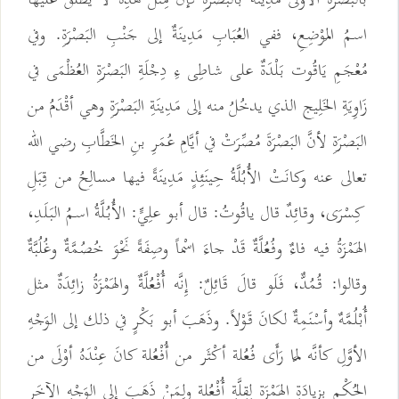
اسمُ المَوْضِعِ، ففي العُبَابِ مَدِينَةٌ إلى جَنْبِ البَصْرَةِ. وفي
مُعْجَمِ يَاقُوت بَلْدَةٌ على شاطِى ءِ دِجْلَةِ البَصْرَةِ العُظْمَى في
زَاوِيَةِ الخَلِيج الذي يدخُلُ منه إلى مَدِينَةِ البَصْرَةِ وهي أقْدَمُ من
البَصْرَةِ لأنَّ البَصْرَةَ مُصِّرَتْ في أيَّامِ عُمَرِ بنِ الخَطَّابِ رضي الله
تعالى عنه وكانَتْ الأُبُلَّةُ حِينَئِذٍ مَدِينَةً فيها مسالِحُ من قِبَلِ
كِسْرَى، وقائِدٌ قال ياقُوتُ: قال أبو علِيٍّ: الأُبُلَّةُ اسمُ البَلَدِ،
الهَمْزَةُ فيه فاءٌ وفُعُلَّةٌ قَدْ جاءَ اسْماً وصِفَةً نَحْوَ خُصُمَّةٌ وغُلُبَّةٌ
وقالوا: قُمُدٌّ، فَلَو قالَ قَائِلٌ: إِنَّه أُفْعُلَّةٌ والهَمْزَةُ زائِدَةٌ مثل
أُبْلُمَّهٌ وأسْنَمِةٌ لكانَ قَوْلاً. وذَهَبَ أبو بَكْرٍ في ذلك إلى الوَجْهِ
الأوَّلِ كأنَّه لمَّا رَأَى فُعُلة أكْثَر من أُفْعُلة كانَ عِنْدَهُ أوْلَى من
الحُكْمِ بزِيادَةِ الهَمْزَةِ لِقِلَّةِ أُفْعُلة ولِمَنْ ذَهَبَ إلى الوَجْهِ الآخَرِ