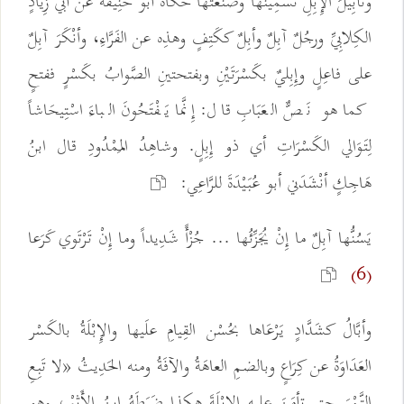
وتَأْبِيلُ الإِبِلِ تَسْمِينُها وصَنْعَتُها حكَاهُ أبو حَنِيْفَةَ عن أبي زِيادٍ
الكِلابِيِّ ورجُلٌ آبِلٌ وأبِلٌ ككَتِفٍ وهذِه عن الفَرَّاءِ، وأنْكَرَ آبِلٌ
على فاعِلٍ وإِبِليٌ بكَسْرَتَيْنِ وبفتحتينِ الصَّوابُ بكَسْرٍ ففتحٍ
كما هو نَصٌّ العَبَابِ قال: إِنَّما يَفْتَحُونَ الباءَ اسْتِيحَاشاً
لِتَوَالي الكَسْرَاتِ أي ذو إِبِلٍ. وشاهِدُ المَمْدُودِ قال ابنُ
هَاجِكٍ أنْشَدَني أبو عُبَيْدَةَ للرَّاعِي:
يَسُنُّها آبِلٌ ما إِنْ يُجَزِّئُها ... جُزْأً شَدِيداً وما إِنْ تَرْتَوي كَرَعا
(6)
وأبَّالُ كشَدَّادٍ يَرْعَاها بحُسْن القِيامِ علَيها والإِبْلَةُ بالكَسْر
العَدَاوَةُ عن كِرَاعٍ وبالضمِ العاهَةُ والآفَةُ ومنه الحَدِيثُ «لا تَبِعِ
التَّمْرَ حتى تأمَنَ عليه الإِبْلَةَ هكذا ضَبَطَهُ ابنُ الأَثِيْرِ، وهو