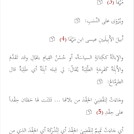
مَرْيَمَا
(3)
ويُرْوَى على النَّسَبِ:
أَبيلَ الأَبِيلَيينِ عيسى ابن مَرْيَمَا
(4)
والإِبالَةُ ككِتابَةٍ السياسَةُ، أو حُسْنُ القِيامِ بالمَالِ وقد تَقَدَّمَ
والأَبِلَةُ كَفَرِحَةٍ الطَّلِبَةُ يُقَالُ: لي قِبله أبِلَةٌ أي طَلِبَةٌ قال
الطرِمَّاحُ:
وجَاءَتْ لِتَقْضِيَ الحِقْدَ من بلاتها ... فَثَنَت لها حَظان حِقْداً
على حِقْدِ
(5)
أي جَاءَتْ تَمِيمٌ لِتَقْضِيَ الحِقْدَ أي لِتُدْرِكَهُ أي الحِقْدَ الذي من