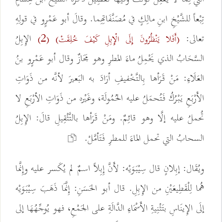
تِبْعاً للشَّيْخِ ابنِ مالِكٍ في مُصَنَّفَاتِهِما. وقالَ أبو عَمْرٍو في قولِهِ
تعالى:
الإِبِلُ
(أَفَلا يَنْظُرُونَ إِلَى الْإِبِلِ كَيْفَ خُلِقَتْ)
(2)
السَّحَابُ الذي يَحْمِلُ ماءَ المطرِ وهو مَجَازٌ وقال أبو عَمْرٍو بنُ
العَلَاءِ: مَنْ قَرَأها بِالتَّخْفيفِ أرَادَ به البَعيرَ لأنَّه من ذَوَاتِ
الأَرْبَعِ يَبْرُكُ فَتُحمَلُ عليه الحُمُولَة، وغَيْره من ذَوَاتِ الأرْبَعِ لا
تُحملُ عليه إلَّا وهو قائِمٌ. ومَنْ قَرَأها بالتَّثْقِيلِ قالَ: الإِبِلُ
السحابُ التي تحمل الماءَ للمطرِ فَتَأمَّلْ.
ويُقَال: إبِلانٍ قال سِيْبَوَيْه: لأَنَّ إِبِلاً اسمٌ لم يُكَسر عليه وإِنَّما
هُما لِلْقَطِيعَيْنِ من الإِبِلِ. قال أبو الحَسَنِ: إِنَّمَا ذَهَبَ سِيْبَوَيْه
إلَى الإِينَاسِ بتَثْنِيةِ الأَسْمَاءِ الدَّالَةِ على الجَمْعِ، فهو يُوجِّهُهَا إلى