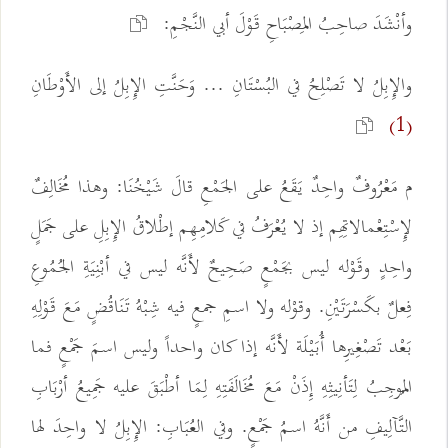
وأنْشَدَ صاحِبُ المِصْبَاحِ قَوْلَ أبي النَّجْمِ:
والإِبِلُ لا تَصْلِحُ في البُسْتَانِ ... وَحَنَّتِ الإِبِلُ إلى الأَوْطَانِ
(1)
م مَعْرُوفٌ واحِدٌ يَقَعُ على الجَمْعِ قالَ شَيْخُنَا: وهذا مُخَالِفٌ
لإِسْتِعْمالاتِهِم إذ لا يُعْرَفُ في كَلامِهِم إطْلاقُ الإِبِلِ على جَمَلٍ
واحِدٍ وقَوْله ليس بجَمْعٍ صَحِيحٌ لأَنَّه ليس في أبْنِيَةِ الجُمُوعِ
فِعلٌ بكَسْرَتَيْنِ. وقوْله ولا اسمِ جمعٍ فيه شِبْهُ تَنَاقُضٍ مَعَ قَوْلِهِ
بَعْد تَصْغِيرِها أُبَيْلَة لأَنَّه إذا كان واحداً وليس اسمَ جَمْعٍ فما
المُوجِبُ لِتَأنِيثِهِ إِذَنْ مَعَ مُخَالَفَتِهِ لِمَا أطْبَقَ عليه جَمِيعُ أرْبَابِ
التَّآلِيفِ من أَنَّهُ اسمُ جَمْعٍ. وفي العُبَابِ: الإِبِلُ لا واحِدَ لها