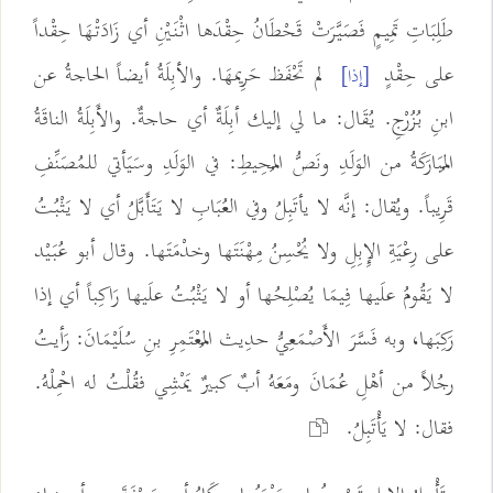
طَلِبَاتِ تَمِيمٍ فَصَيَّرَتْ قَحْطَانُ حِقْدَها اثْنَيْنِ أي زَادَتْهَا حِقْداً
على حِقْدٍ
لم تَحْفَظ حَرِيمهَا. والأبِلَةُ أيضاً الحاجةُ عن
[إذا]
ابنِ بُزُرْجِ. يُقَال: ما لي إليك أبِلَةٌ أي حاجةٌ. والأَبِلَةُ الناقَةُ
المُبَارَكَةُ من الوَلَدِ ونَصُّ المُحِيطِ: في الوَلَدِ وسَيَأتي للمُصَنِّفِ
قَرِيباً. ويُقال: إنَّه لا يأتَبِلُ وفي العُبَابِ لا يَتَأَبَّلُ أي لا يَثْبُتُ
على رِعْيَةِ الإِبِلِ ولا يُحْسِنُ مِهْنَتَها وخدْمَتَها. وقال أبو عُبَيْد
لا يَقُومُ علَيها فِيمَا يُصْلِحُها أو لا يَثْبُتُ علَيها رَاكِباً أي إذا
رَكِبَها، وبه فَسَّرَ الأَصْمَعِيُّ حدِيث المُعْتَمِرِ بنِ سُلَيْمَانَ: رَأيتُ
رجُلاً من أهْلِ عُمَانَ ومَعَهُ أبٌ كبيرٌ يَمْشِي فقُلْتُ له احْمِلْهُ.
فقال: لا يَأْتَبِلُ.