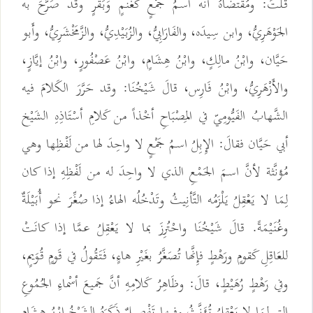
قُلْتُ: ومُقْتضاهُ أنَّه اسمُ جَمْعٍ كَغَنمٍ وَبَقَرٍ وقَدْ صَرَّحَ به
الجَوْهَرِيُّ، وابن سِيدَه، والفَارَابِيُّ، والزُبَيْدِيُّ، والزَّمَخْشَرِيُّ، وأَبو
حَيَّان، وابْنُ مالِكٍ، وابْنُ هِشَامٍ، وابْنُ عَصْفُورٍ، وابْنُ إيَّازٍ،
والأَزْهَرِيُّ، وابْنُ فَارِس، قالَ شَيْخُنَا: وقد حَرَّرَ الكَلامَ فيه
الشَّهابُ الفَيُّومِيّ في المِصْبَاحِ أخْذاً من كَلامِ أسْتَاذِهِ الشَيْخ
أبي حَيَّان فقالَ: الإِبِلُ اسمُ جَمْعٍ لا واحِدَ لها من لَفْظِها وهي
مُؤنَّثة لأنَّ اسمَ الجَمْعِ الذي لا واحِدَ له من لَفْظِهِ إذا كان
لِمَا لا يَعْقِلُ يَلْزَمُه التَّأنِيثُ وتَدْخُلُه الهاءُ إذا صُغِّرَ نحو أُبَيْلَةٌ
وغُنَيْمَةً. قالَ شَيْخُنَا واحْتُرِزَ بما لا يَعْقِلُ عمَّا إذا كانَتْ
للعَاقِلِ كَقومٍ ورَهْطٍ فإِنَّها تُصَغَّرُ بغَيْرِ هاءٍ، فَتَقُولُ في قَومٍ قُوَيمٍ،
وفي رَهْطٍ رُهَيْطٍ، قالَ: وظَاهِرُ كَلامِهِ أنَّ جَميعَ أسْماءِ الجُمُوعِ
التي لِمَا لا يَعْقِلُ تُؤَنَّثُ وفيها تَفْصِيلٌ ذَكَرَهُ الشَيْخُ ابْنُ هِشَامٍ