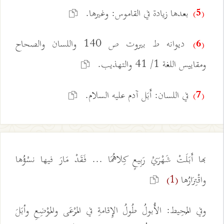
بعدها زيادة في القاموس: وغيرها.
(5)
ديوانه ط بيروت ص 140 واللسان والصحاح
(6)
ومقاييس اللغة 1/ 41 والتهذيب.
في اللسان: أَبَل آدم عليه السلام.
(7)
بها أَبَلَتْ شَهْرَيْ رَبِيعٍ كِلاهُمَا ... فَقَدْ مَارَ فيها نسْؤُها
واقْتِرَارُها
(1)
وفي المُحِيط: الأُبولُ طُولُ الإِقامةِ في المَرْعَى والمَوْضِعِ وأبَلَ