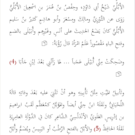
الأَبُلِّيِّ شَيْخُ أبي دَاوُدٍ، وحِفْصُ بنُ عُمَرَ بنِ اسْمعِيلَ الأُبُلِّيُّ
رَوَى عن الثَّوْرِيِّ ومالِكَ ومِسْعَرَ وأبو هاشِمٍ كَثيرُ بنُ سَليم
الأُبُلِّيُّ كانَ يَضَعُ الحدِيثَ على أنَسٍ وغَيْرِهِم وأُبَيْلَى بالضمِ
وفتحِ الباءِ مَقْصُوراً عَلَمُ امْرَأة قالَ رُؤْبَةُ:
وضَحِكَتْ مِنِّي أُبَيْلَى عَجَباً ... لمَّا رَأتْنِي بَعْدَ لِيْنٍ جَأبَا
(4)
وتَأبيلُ المَيِّتِ مِثْلُ تَأْبِينِهِ وهو أنْ تَثْنِيَ عليه بَعْدَ وفاتِهِ قالَهُ
اللِّحْيَانِيُّ ونَقَلَهُ ابنُ جِنِّي أيضاً والمُؤَبَّلُ كمُعَظَّم لَقَبُ ابراهيمَ
بن إدْرِيسٍ العَلَويِّ الأنْدَلُسِيِّ الشَّاعِرِ كانَ في الدَّوْلَةِ العامِرِيَةِ
نَقَلَهُ الحافِظُ
والأَبْلُ بالفتحِ الرَّطْبُ أو اليَبِيسُ ويُضَمُّ وأُبْلٌ
(5)