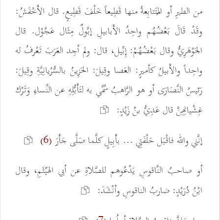
من الطيرِ أو المُتَتابِعةُ منها قَطِيعاً خَلْفَ قَطِيعٍ. قال الأَخْفَشُ:
وقَدْ قَالَ بَعْضُهُم واحِدُ الأَبابيلِ إبَّولٌ مِثَال عَجَّوْل. قال
الجَوْهَرِيُّ وقال بَعْضُهُمْ: إِبِّيل، قال: ولم أجِد العَرَبَ تَعْرفُ له
واحِداً والأَبيلُ كأميرٍ: العَصا وقِيلَ: الحَزِينُ بالسُّرْيانِيَّةِ وقِيلَ:
رَئيسُ النَّصَارَى أو هو الرَّاهبُ سُمِّي به لتَأَبُّلِهِ عن النِّساءِ وَتَرْك
غِشْيانِهِنَّ قال عَدِيُّ بنُ زَيْدٍ:
إنَّني والله فاقْبَل حَلْفَتِي ... بأَبِيلٍ كلَّما صَلَّى جَأَرَ
(6)
أو صاحبُ النَّاقوسِ يَدْعُوهم للصَّلاةِ عن أبي الهَيْثَمِ، وقال
ابْنُ دُرَيْدٍ: ضاربُ الناقوسِ وأنْشَدَ: