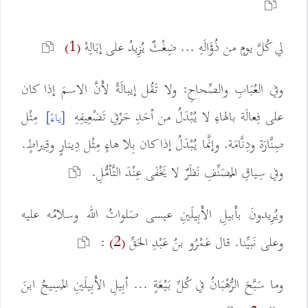
لي كُلَّ يومٍ من ذُؤَالَهِ ... ضِغْثٌ يُزِيدُ على إبَالِهْ
(1)
وفي العُبَابِ والصِّحاحِ: ولا تَقُل إيبالَةً لأَنَّ الاسمَ إذا كان
على فِعالَة بالهاءِ لا يُبْدَلُ من أحَدِ حَرْفي تَضْعِيفِهِ
مِثْل
[ياءً]
صِنَّارَة ودِنَّامَة. وإنَّما يُبْدَلُ إذا كان بِلا هاءٍ مِثْل دِينارٍ وقِيراطٍ.
وفي سِياقِ المُصَنِّفِ نَظَرٌ لا يَخْفَى عِنْدَ التَّأمُّلِ.
ويُرِيدونَ بأَبيلِ الأَبِيلَينِ عيسى صَلواتُ الله وسلامُه عليه
وعلى نَبيِّنا. قال عَمْرُو بنُ عَبْدِ الحَقِّ
:
(2)
وما سَبَّحَ الرُّهْبَانُ في كُلِّ بَيْعَةٍ ... أبِيلِ الأَبِيلَينِ المَسِيحُ ابنَ