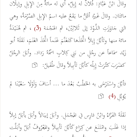
وقالَ ابْنُ عَبَّادٍ: فُلانٌ له إِبِلٌ، أي له مائةٌ مِنَ الإِبِلِ وإبِلَان
مائتَان. وقالَ غَيرُه أقَلُّ ما يَقَعُ عليه اسمُ الإِبِلِ الصَّرْمَةُ، وهي
التي جَاوَزَتِ الذَّوْدَ إلى ثَلاثِيْنَ، ثم الهَجْمَة
، ثم هُنَيْدَةُ
(3)
مائة منها وتَأبَّلَ إِبِلاً اتَّخَذَها كَتَغَنَّمَ غَنَماً اتَّخَذَ الغَنَمَ، نَقَلَهُ أبو
زَيْد سمَاعاً عن رجُلٍ من بَنِي كِلابٍ اسْمُهُ رَداد. وأبَلَ الرجُلُ
كضَرَبَ كثُرَتْ إِبِلُه كأبَّلَ تَأبِيلاً وقالَ طُفَيلُ:
فأبَّلَ واسْتَرْخَى به الخَطْبُ بَعْدَ ما ... أسَافَ وَلَوْلَا سَعْيُنَا لم
يُؤبَّلِ
(4)
نَقَلَهُ الفَرَّاءُ وابْنُ فارِس في المُجْمَلِ. وآبَلَ إيبَالاً وأبَلَ يأبَلُ إبِلاً
إذا غَلَبَ وامْتَنَعَ عن كِرَاع كَأبَّلَ تَأبِيلاً والمَعْرُوفُ أبَلَّ وأبَلَّت