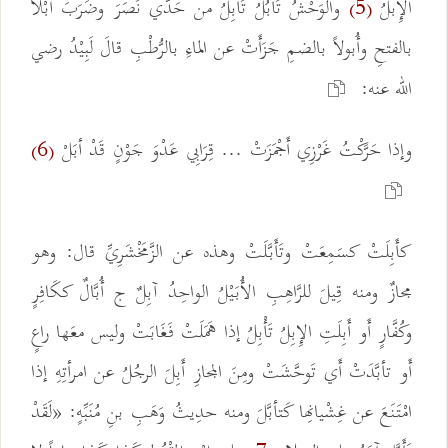
الإِبلُ
والوَحْشُ تَأْبُلُ تَأْبِلُ من حَدَّي نَصَرَ وضَرَبَ أبْلاً
(5)
بالفتحِ وأُبولاً بالضمِ جَزَأَتْ عن الماءِ بالرُّطْبِ قالَ لَبِيْدُ رضي
الله عنه:
وإذا حَرَّكْتُ غَرْزِي أَجْمَزَتْ ... قِرَابِي عَدْوَ جَوْنٍ قَدْ أبَلْ
(6)
كأَبِلَتْ كسَمِعَتْ وتَأَبَّلَتْ وهذه عن الزَّمَخْشَرِيِّ قال: وهو
مجازٌ ومنه قِيلَ للرَّاهِبِ الأُبَيْلُ الواحِدُ آبِلٌ ج أُبَّالٌ ككَافِرٍ
وكُفَّارٍ أَو أَبِلَتِ الإِبِلُ تَأْبِلُ إذا هَمَلَتْ فَغَابَتْ وليس معَها راعٍ
أَو تأبَّدَتْ أَي تَوحَّشَتْ ومِنَ المجازِ أَبِلَ الرجُلُ عن امرأتِهِ إذا
امْتَنَعَ عن غِشْيانِها كَتأبَّلَ ومنه حدِيثُ وَهَبِ بنِ مُنَبِّهٍ: «لَقَدْ