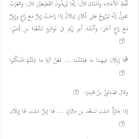
لَفْظِ الآحَادِ، ولذلك قالَ: إنَّما يُريدُونَ القَطِيعَيْنِ قال: والعَرَبُ
تقولُ إنَّه ليَرُوحُ على فُلانٍ إبلانُ إذا رَاحَتْ إِبِلٌ مَعَ رَاعٍ وإِبِلٌ
مَعَ رَاعٍ آخَرَ: وأنْشَدَ أبو زَيْدٍ في نَوادِرِهِ لشُعْبَة بن قُمَيْرٍ:
هُمَا إبِلَان فيهِمَا ما عَلِمْتُمَا ... فَعَنْ آيَةِ ما شِئْتُمُ فَتَنَكَّبُوا
وقال المُسَاوِرُ بنُ هَنِيدٍ:
إذا جَارَةٌ شلت لِسَعْد بن مالِكٍ ... لها إبِلٌ شلت لها إِبِلَان