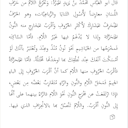
قالَ أبو العَبَّاسِ مُحَمَّدُ بنُ يَزيدٍ المُبَرِّدُ: وَتَخْرُجُ اللّامُ من حَرْفِ
اللِّسَانِ معارِضاً لأُصُولِ الثَنايَا والرُّباعِيَّات، وهو الحَرْفُ
المُنْحَرِفُ المُشَارِكَ لأَكْثَرِ الحُرُوفِ وَأقْرَبُ المَخَارِجِ منه النُّونُ
المُتَحَرِّكَة ولِذا لا يُدْغَمُ فيها غَيْرُ اللَّامِ. فأمَّا السَّاكِنَه
فَمخْرَجُها من الخَيَاشِيمِ نَحْوَ نُونُ مُنْذُ وعِنْدَ وتُعْتَبَرُ بأنَّكَ لَوْ
أمْسَكْتَ أنْفَكَ عِنْد نُطْقِكَ بها لوجَدْتَها مُخْتَلَّةً. فأمَّا المُتَحرِّكَةُ
فأقْرَبُ الحُرُوفِ منها اللَّام كما أنَّ أقْرَبَ الحُرُوفِ إِلى الباءِ
الجِيمُ فَمَحَلُ اللَّامِ والنُّونِ والرَّاءِ مُتَقَارِبٌ بَعْضُه مِن بَعْضٍ،
فإِذا ارْتَفَعَتْ عن مَخْرَجِ النُّونِ نَحْوَ اللَّام فالرَّاءُ بينهما على أَنَّها
إِلى النُّونِ أَقْرَبُ. واللَّامُ تَتَّصْلُ بها بالانْحِرَافِ الذي فيها.