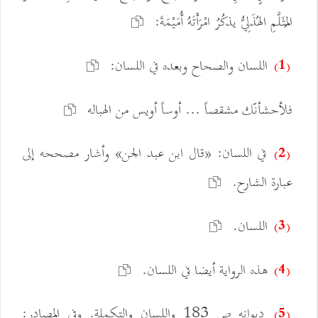
المُثَلَّمِ الهُذَلِيُّ يذكُرُ امْرَأَتَهُ أُمَيْمَةَ:
اللسان والصحاح وبعده في اللسان:
(1)
فلأحشأنّك مشقصاً ... أوساً أويس من الهباله
في اللسان: «قال ابن عبد الجن» وأشار مصححه إلى
(2)
عبارة الشارح.
اللسان.
(3)
هذه الرواية أيضا في اللسان.
(4)
ديوانه ص 183 واللسان والتكملة. وفي المصادر:
(5)