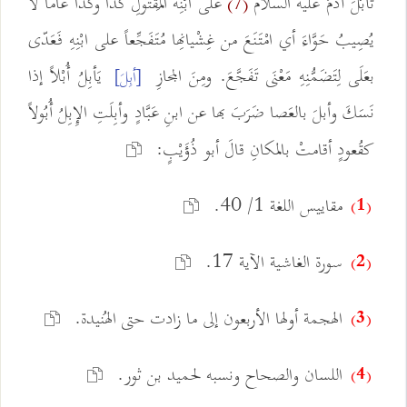
تَأَبَّلَ آدَمُ عليه السلام
على ابْنِه المَقْتُولِ كَذا وكَذا عاماً لا
(7)
يُصِيبُ حَوَّاءَ أي امْتَنَعَ من غِشْيانِها مُتَفَجِّعاً على ابْنِهِ فَعَدّى
بعَلَى لِتَضَمُّنِهِ مَعْنَى تَفَجَّعَ. ومِنَ المجازِ
يَأبِلُ أُبْلاً إذا
[أبِلَ]
نَسَكَ وأبلَ بالعَصا ضَرَبَ بها عن ابنِ عَبَّادٍ وأبِلَتِ الإِبِلُ أُبُولاً
كقُعودٍ أقامتْ بالمكانِ قالَ أبو ذُؤَيْبٍ:
مقاييس اللغة 1/ 40.
(1)
سورة الغاشية الآية 17.
(2)
الهجمة أولها الأربعون إلى ما زادت حتى الهُنيدة.
(3)
اللسان والصحاح ونسبه لحميد بن ثور.
(4)