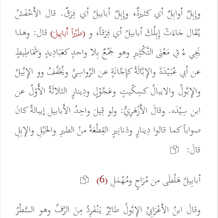
وإِبِلٌ أوابِلٌ أي كثيرةٌ، وإِبِلٌ أبابيلُ أي فِرَقٌ. قال الأَخْفَشُ
يُقَال جَاءَتْ إِبِلُكَ أبابيلُ أي فِرَقاً، و
قال: وهذا
(طَيْراً أَبابِيلَ)
يَجِي ءُ في مَعْنَى التَّكْثِيرِ وهو جَمْعٌ بِلا واحدٍ كعَبَادِيدٍ وشَمَاطِيطٍ
عن أبي عُبَيْدَةَ والإِبَّالَةُ كإِجَّانَةٍ عن الرَّواسِيِّ ويُخَفَّفُ وو الإِبِّيلُ
والإِبَّولُ والايبالُ كسِكّيتٍ وعَجَّوْلٍ ودِينارٍ الثلاثَةُ الأُوّلُ عن
ابن سِيْدَه. وقالَ الأَزْهَرِيُّ: ولو قِيلَ واحِدُ الأَبابيل إيبالةٌ كانَ
صواباً كما قالوا دِينارٍ ودَنانِيرٍ القِطْعَةُ منْ الطيرِ والخَيْلِ والإِبِلِ
قالَ:
أبابِيلُ هَلْطَى من مُرَاحٍ ومُهْمَلِ
(6)
وقالَ ابنُ الأَعْرَابِيِّ الإِبَّولُ طائِرٌ يَنْفَرِدُ مِنَ الرَّفِّ وهو السَّطْرُ