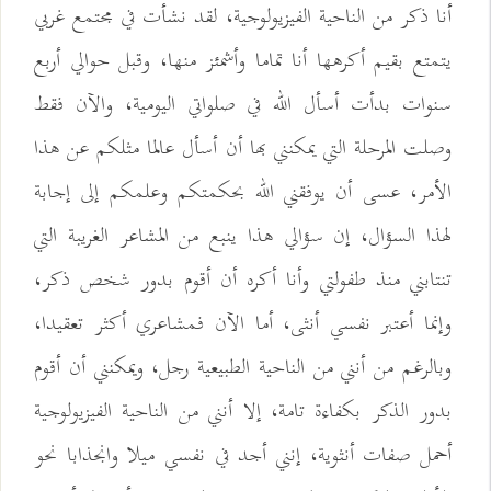
أنا ذكر من الناحية الفيزيولوجية، لقد نشأت في مجتمع غربي
يتمتع بقيم أكرهها أنا تماما وأشمئز منها، وقبل حوالي أربع
سنوات بدأت أسأل الله في صلواتي اليومية، والآن فقط
وصلت المرحلة التي يمكنني بها أن أسأل عالما مثلكم عن هذا
الأمر، عسى أن يوفقني الله بحكمتكم وعلمكم إلى إجابة
لهذا السؤال، إن سؤالي هذا ينبع من المشاعر الغريبة التي
تنتابني منذ طفولتي وأنا أكره أن أقوم بدور شخص ذكر،
وإنما أعتبر نفسي أنثى، أما الآن فمشاعري أكثر تعقيدا،
وبالرغم من أنني من الناحية الطبيعية رجل، ويمكنني أن أقوم
بدور الذكر بكفاءة تامة، إلا أنني من الناحية الفيزيولوجية
أحمل صفات أنثوية، إنني أجد في نفسي ميلا وانجذابا نحو