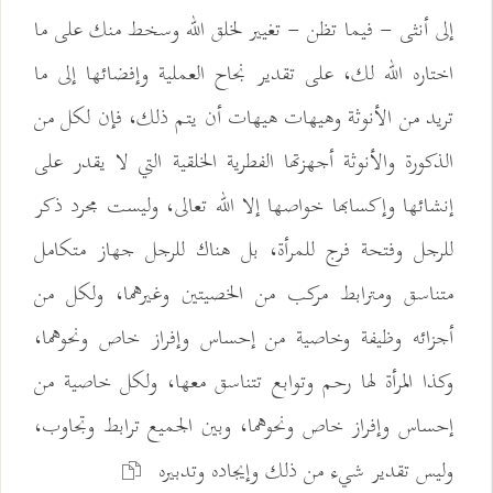
إلى أنثى - فيما تظن - تغيير لخلق الله وسخط منك على ما
اختاره الله لك، على تقدير نجاح العملية وإفضائها إلى ما
تريد من الأنوثة وهيهات هيهات أن يتم ذلك، فإن لكل من
الذكورة والأنوثة أجهزتها الفطرية الخلقية التي لا يقدر على
إنشائها وإكسابها خواصها إلا الله تعالى، وليست مجرد ذكر
للرجل وفتحة فرج للمرأة، بل هناك للرجل جهاز متكامل
متناسق ومترابط مركب من الخصيتين وغيرهما، ولكل من
أجزائه وظيفة وخاصية من إحساس وإفراز خاص ونحوهما،
وكذا المرأة لها رحم وتوابع تتناسق معها، ولكل خاصية من
إحساس وإفراز خاص ونحوهما، وبين الجميع ترابط وتجاوب،
وليس تقدير شيء من ذلك وإيجاده وتدبيره