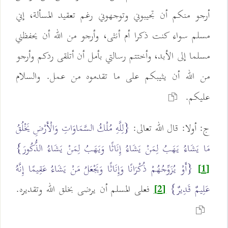
أرجو منكم أن تجيبوني وتوجهوني رغم تعقيد المسألة، إني
مسلم سواء كنت ذكرا أم أنثى، وأرجو من الله أن يحفظني
مسلما إلى الأبد، وأختتم رسالتي بأمل أن أتلقى ردكم وأرجو
من الله أن يثيبكم على ما تقدموه من عمل. والسلام
عليكم.
ج: أولا: قال الله تعالى:
{لِلَّهِ مُلْكُ السَّمَاوَاتِ وَالْأَرْضِ يَخْلُقُ
مَا يَشَاءُ يَهَبُ لِمَنْ يَشَاءُ إِنَاثًا وَيَهَبُ لِمَنْ يَشَاءُ الذُّكُورَ}
{أَوْ يُزَوِّجُهُمْ ذُكْرَانًا وَإِنَاثًا وَيَجْعَلُ مَنْ يَشَاءُ عَقِيمًا إِنَّهُ
[1]
عَلِيمٌ قَدِيرٌ}
فعلى المسلم أن يرضى بخلق الله وتقديره.
[2]