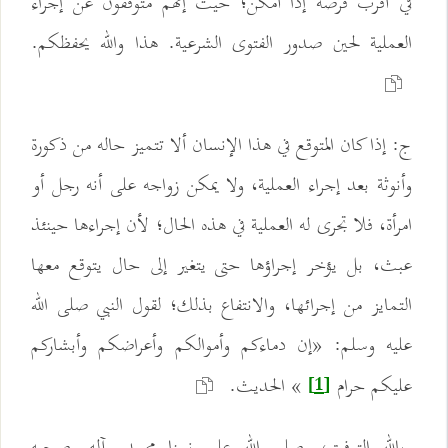
في أقرب فرصة إذا أمكن؛ حيث إنهم متوقفون عن إجراء
العملية لحين صدور الفتوى الشرعية. هذا والله يحفظكم.
ج: إذا كان المتوقع في هذا الإنسان ألا تتميز حاله من ذكورة
وأنوثة بعد إجراء العملية، ولا يمكن زواجه على أنه رجل أو
امرأة، فلا تجرى له العملية في هذه الحال؛ لأن إجراءها حينئذ
عبث، بل يؤخر إجراؤها حتى يتغير إلى حال يتوقع معها
التمايز من إجرائها، والانتفاع بذلك؛ لقول النبي صلى الله
عليه وسلم: «إن دماءكم وأموالكم وأعراضكم وأبشاركم
عليكم حرام
» الحديث.
[1]
وبالله التوفيق، وصلى الله على نبينا محمد وآله وصحبه