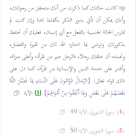
فإذا كانت حالتك كما ذكرت من أنك متحقق من رجولتك،
وأنك يمكن أن تأتي بدور الذكر بكفاءة تامة وإن كنت لم
تمارس الحالة الجنسية بالفعل مع أي إنسان، فعليك أن تحتفظ
بذكورتك وترضى بما اختاره الله لك من الميزة والفضل،
وتحمده أن خلقك رجلا، فالرجل خير من المرأة، وأعلى منزلة،
وأقدر على خدمة الدين والإنسانية من المرأة، كما دل على
ذلك قوله تعالى:
{الرِّجَالُ قَوَّامُونَ عَلَى النِّسَاءِ بِمَا فَضَّلَ اللَّهُ
بَعْضَهُمْ عَلَى بَعْضٍ وَبِمَا أَنْفَقُوا مِنْ أَمْوَالِهِمْ}
الآية
[3]
سورة الشورى الآية 49
(1)
سورة الشورى الآية 50
(2)