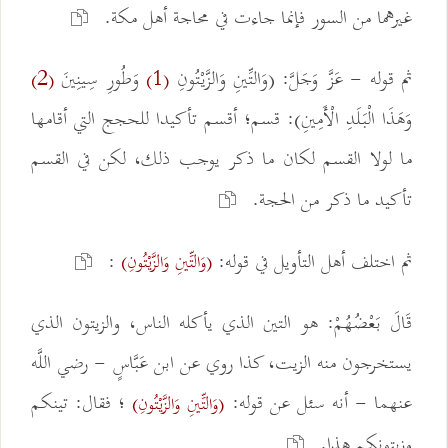
غيرهما من السور فإنما جاءت في محاجة أهل مكة.
ثم قوله - عَزَّ وَجَلَّ: (وَالتِّينِ وَالزَّيْتُونِ
وَطُورِ سِينِينَ
(2)
(1)
وَهَذَا الْبَلَدِ الْأَمِينِ): قسم؛ أقسم تأكيدا للحجج التي أقامها
ما لولا القسم لكان ما ذكر يوجب ذلك، لكن في القسم
تأكيد ما ذكر من الحجة.
ثم اختلف أهل التأويل في قوله:
:
(وَالتِّينِ وَالزَّيْتُونِ)
قَالَ بَعْضُهُمْ: هو التين الذي يأكله الناس، والزيتون الذي
يستخرجون منه الزيت، كذا روي عن ابن عَبَّاسٍ - رضي اللَّه
عنهما - أنه سئل عن قوله:
؛ فقال: تينكم
(وَالتِّينِ وَالزَّيْتُونِ)
وزيتونكم هذا.