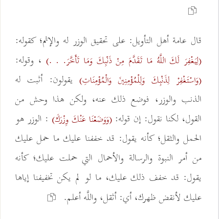
قال عامة أهل التأويل: على تحقيق الوزر له والإثم؛ كقوله:
، وقوله:
(لِيَغْفِرَ لَكَ اللَّهُ مَا تَقَدَّمَ مِنْ ذَنْبِكَ وَمَا تَأَخَّرَ. . .)
يقولون: أثبت له
(وَاسْتَغْفِرْ لِذَنْبِكَ وَلِلْمُؤْمِنِينَ وَالْمُؤْمِنَاتِ)
الذنب والوزر، فوضع ذلك عنه، ولكن هذا وحش من
القول، لكنا نقول: إن قوله:
: الوزر هو
(وَوَضَعْنَا عَنْكَ وِزْرَكَ)
الحمل والثقل؛ كأنه يقول: قد خففنا عليك ما حمل عليك
من أمر النبوة والرسالة والأحمال التي حملت عليك؛ كأنه
يقول: قد خفف ذلك عليك، ما لو لم يكن تخفيفنا إياها
عليك لأنقض ظهرك، أي: أثقل، واللَّه أعلم.