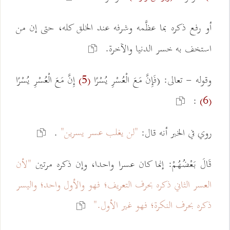
أو رفع ذكره بما عظَّمه وشرفه عند الخلق كله، حتى إن من
استخف به خسر الدنيا والآخرة.
وقوله - تعالى: (فَإِنَّ مَعَ الْعُسْرِ يُسْرًا
إِنَّ مَعَ الْعُسْرِ يُسْرًا
(5)
:
(6)
"لن يغلب عسر يسرين"
روي في الخبر أنه قال:
.
قَالَ بَعْضُهُمْ: إنما كان عسرا واحدا، وإن ذكره مرتين
"لأن
العسر الثاني ذكره بحرف التعريف؛ فهو والأول واحد؛ واليسر
ذكره بحرف النكرة؛ فهو غير الأول."