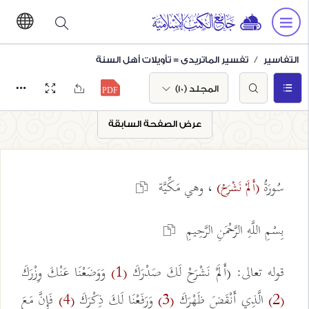
التفاسير
تفسير الماتريدي = تأويلات أهل السنة
المجلد (10)
عرض الصفحة السابقة
سُورَةُ
، وهي مَكِّيَّة
(أَلَمْ نَشْرَحْ)
بِسْمِ اللَّهِ الرَّحْمَنِ الرَّحِيمِ
قوله تعالى: (أَلَمْ نَشْرَحْ لَكَ صَدْرَكَ
وَوَضَعْنَا عَنْكَ وِزْرَكَ
(1)
الَّذِي أَنْقَضَ ظَهْرَكَ
وَرَفَعْنَا لَكَ ذِكْرَكَ
فَإِنَّ مَعَ
(4)
(3)
(2)