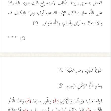
العمل به حتى يلزمنا التكلف لاستخراج ذلك سوى الشهادة
على اللَّه تعالى؛ فكان الإمساك عنه أولى، وترك التكلف فيه
والاشتغال به أرفق وأسلم، واللَّه الموفق.
* * *
سُورَةُ التِّينِ، وهي مَكِّيَّة
بِسْمِ اللَّهِ الرَّحْمَنِ الرَّحِيمِ
قوله تعالى: (وَالتِّينِ وَالزَّيْتُونِ
وَطُورِ سِينِينَ
وَهَذَا الْبَلَدِ
(2)
(1)
الْأَمِينِ
لَقَدْ خَلَقْنَا الْإِنْسَانَ فِي أَحْسَنِ تَقْوِيمٍ
ثُمَّ رَدَدْنَاهُ