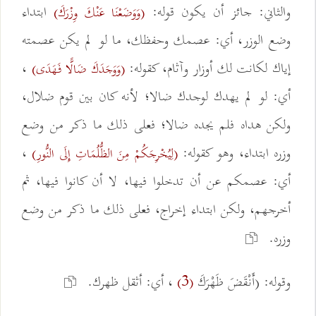
والثاني: جائز أن يكون قوله:
ابتداء
(وَوَضَعْنَا عَنْكَ وِزْرَكَ)
وضع الوزر، أي: عصمك وحفظك، ما لو لم يكن عصمته
إياك لكانت لك أوزار وآثام، كقوله:
،
(وَوَجَدَكَ ضَالًّا فَهَدَى)
أي: لو لم يهدك لوجدك ضالا؛ لأنه كان بين قوم ضلال،
ولكن هداه فلم يجده ضالا؛ فعلى ذلك ما ذكر من وضع
وزره ابتداء، وهو كقوله:
،
(لِيُخْرِجَكُمْ مِنَ الظُّلُمَاتِ إِلَى النُّورِ)
أي: عصمكم عن أن تدخلوا فيها، لا أن كانوا فيها، ثم
أخرجهم، ولكن ابتداء إخراج، فعلى ذلك ما ذكر من وضع
وزره.
وقوله: (أَنْقَضَ ظَهْرَكَ
، أي: أثقل ظهرك.
(3)