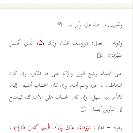
وتخفيف ما حمله عليه وأمر به.
وقوله - تعالى: (وَوَضَعْنَا عَنْكَ وِزْرَكَ
الَّذِي أَنْقَضَ
(2)
ظَهْرَكَ):
على ابتداء وضع الوزر والإثم على ما نذكر، وإن كان
المخاطب به غيره وهم أمته، وإن كان الخطاب أضيف إليه،
فالأمر فيه سهل، وإن كان الخطاب على الاشتراك، فيحتاج
إلى التأويل أيضا.
وقوله - تعالى:
:
(وَوَضَعْنَا عَنْكَ وِزْرَكَ. الَّذِي أَنْقَضَ ظَهْرَكَ)