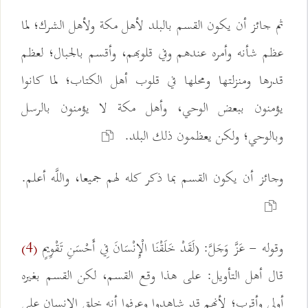
ثم جائز أن يكون القسم بالبلد لأهل مكة ولأهل الشرك؛ لما
عظم شأنه وأمره عندهم وفي قلوبهم، وأقسم بالجبال؛ لعظم
قدرها ومنزلتها ومحلها في قلوب أهل الكتاب؛ لما كانوا
يؤمنون ببعض الوحي، وأهل مكة لا يؤمنون بالرسل
وبالوحي؛ ولكن يعظمون ذلك البلد.
وجائز أن يكون القسم بما ذكر كله لهم جميعا، واللَّه أعلم.
وقوله - عَزَّ وَجَلَّ: (لَقَدْ خَلَقْنَا الْإِنْسَانَ فِي أَحْسَنِ تَقْوِيمٍ
(4)
قال أهل التأويل: على هذا وقع القسم، لكن القسم بغيره
أولى وأقرب؛ لأنهم قد شاهدوا وعرفوا أنه خلق الإنسان على