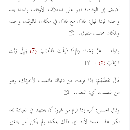
أضيف إلى الوقت؛ فهو على اختلاف الأوقات واحدا بعد
واحد؛ فإذا قيل: فلان مع فلان في مكان، فالوقت واحد،
والمكان مختلف متفرق.
وقوله - عَزَّ وَجَلَّ: (فَإِذَا فَرَغْتَ فَانْصَبْ
وَإِلَى رَبِّكَ
(7)
فَارْغَبْ
:
(8)
قَالَ بَعْضُهُمْ: إذا فرغت من دنياك فانصب لآخرتك، وهو
من النصب، أي: التعب.
وقال الحسن: أمره إذا فرغ من غزوة أن يجتهد في العبادة له،
لكن هذا بعيد؛ لأنه نزل ذلك بمكة، ولم يكن أمر بالغزو