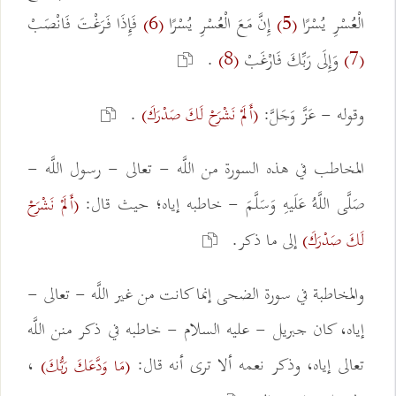
الْعُسْرِ يُسْرًا
إِنَّ مَعَ الْعُسْرِ يُسْرًا
فَإِذَا فَرَغْتَ فَانْصَبْ
(6)
(5)
وَإِلَى رَبِّكَ فَارْغَبْ
.
(8)
(7)
وقوله - عَزَّ وَجَلَّ:
.
(أَلَمْ نَشْرَحْ لَكَ صَدْرَكَ)
المخاطب في هذه السورة من اللَّه - تعالى - رسول اللَّه -
صَلَّى اللَّهُ عَلَيهِ وَسَلَّمَ - خاطبه إياه؛ حيث قال:
(أَلَمْ نَشْرَحْ
إلى ما ذكر.
لَكَ صَدْرَكَ)
والمخاطبة في سورة الضحى إنما كانت من غير اللَّه - تعالى -
إياه، كان جبريل - عليه السلام - خاطبه في ذكر منن اللَّه
تعالى إياه، وذكر نعمه ألا ترى أنه قال:
،
(مَا وَدَّعَكَ رَبُّكَ)