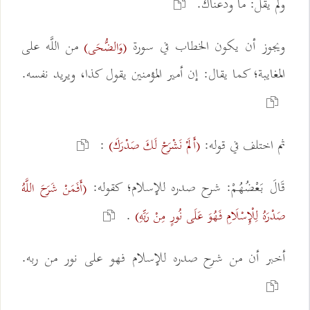
ولم يقل: ما ودعناك.
ويجوز أن يكون الخطاب في سورة
من اللَّه على
(وَالضُّحَى)
المغايبة؛ كما يقال: إن أمير المؤمنين يقول كذا، ويريد نفسه.
ثم اختلف في قوله:
:
(أَلَمْ نَشْرَحْ لَكَ صَدْرَكَ)
قَالَ بَعْضُهُمْ: شرح صدره للإسلام؛ كقوله:
(أَفَمَنْ شَرَحَ اللَّهُ
.
صَدْرَهُ لِلْإِسْلَامِ فَهُوَ عَلَى نُورٍ مِنْ رَبِّهِ)
أخبر أن من شرح صدره للإسلام فهو على نور من ربه.