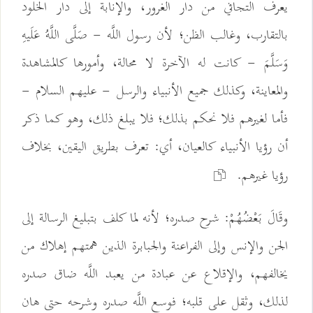
يعرف التجافي من دار الغرور، والإنابة إلى دار الخلود
بالتقارب، وغالب الظن؛ لأن رسول اللَّه - صَلَّى اللَّهُ عَلَيهِ
وَسَلَّمَ - كانت له الآخرة لا محالة، وأمورها كالمشاهدة
والمعاينة، وكذلك جميع الأنبياء والرسل - عليهم السلام -
فأما لغيرهم فلا نحكم بذلك؛ فلا يبلغ ذلك، وهو كما ذكر
أن رؤيا الأنبياء كالعيان، أي: تعرف بطريق اليقين، بخلاف
رؤيا غيرهم.
وقَالَ بَعْضُهُمْ: شرح صدره؛ لأنه لما كلف بتبليغ الرسالة إلى
الجن والإنس وإلى الفراعنة والجبابرة الذين همتهم إهلاك من
يخالفهم، والإقلاع عن عبادة من يعبد اللَّه ضاق صدره
لذلك، وثقل على قلبه؛ فوسع اللَّه صدره وشرحه حتى هان