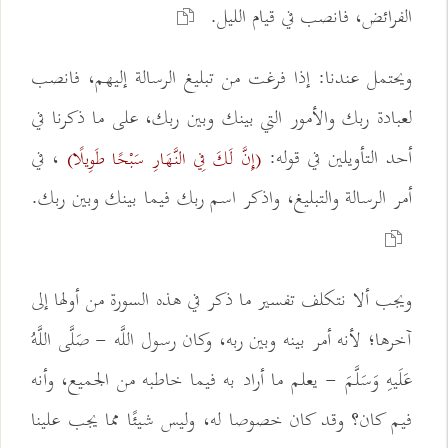
الفرائض، فانصب في قيام الليل.
ويحتمل عندنا: إذا فرغت من تبليغ الرسالة إليهم، فانصب
لعبادة ربك والأمور التي بينك وبين ربك، على ما ذكرنا في
أحد التأويلين في قوله:
، في
(إِنَّ لَكَ فِي النَّهَارِ سَبْحًا طَوِيلًا)
أمر الرسالة والتبليغ، واذكر اسم ربك فيما بينك وبين ربك.
ويجب ألا نتكلف تفسير ما ذكر في هذه السورة من أولها إلى
آخرها؛ لأنه أمر بينه وبين ربه، وكان رسول اللَّه - صَلَّى اللَّهُ
عَلَيهِ وَسَلَّمَ - يعلم ما أراد به فيما خاطبه من الجميع، وأنه
فيم كان؟ وقد كان خصوصا له، وليس شيئًا مما يجب علينا