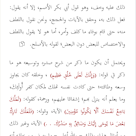
ذلك عليه وخف، وهو قول أبي بكر الأصم، إلا أنه يقول:
فعل ذلك به، وحقق بالآيات والحجج، ونحن نقول باللطف
منه، حتى قام بوفاء ما كلف وأمر، أما هو لا يقول باللطف
والاختصاص للبعض دون البعض؛ لقوله بالأصلح.
ويحتمل أن يكون ما ذكر من شرح صدره وتوسيعه هو ما
ذكر في قوله:
، وخلقه كان يجاوز
(وَإِنَّكَ لَعَلَى خُلُقٍ عَظِيمٍ)
وسعه وطاقته؛ حتى كادت نفسه تهلك لمكان كفر أُولَئِكَ،
وما يعلم أنه ينزل بهم؛ إشفاقا عليهم، ورحمة، كقوله:
(لَعَلَّكَ
الآية، وقوله:
بَاخِعٌ نَفْسَكَ أَلَّا يَكُونُوا مُؤْمِنِينَ)
(فَلَعَلَّكَ تَارِكٌ
الآية، وغير ذلك
بَعْضَ مَا يُوحَى إِلَيْكَ وَضَائِقٌ بِهِ صَدْرُكَ. . .)
من أمثال هذا، وذلك - والله أعلم - ما وصف من خلقه أنه