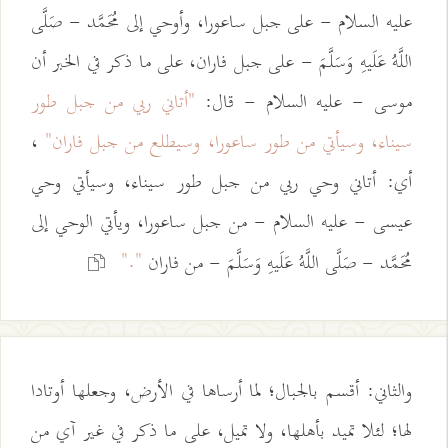
عليه السلام - على جبل ساعورا، وأوحي إلى مُحَمَّد - صَلَّى
اللَّهُ عَلَيهِ وَسَلَّمَ - على جبل فاران، على ما ذكر في الخبر أن
موسى - عليه السلام - قال:
"أتاني ربي من جبل طور
سيناء، وسيأتي من طور ساعورا، وسيطلع من جبل فاران"
،
أي: أتاني وحي ربي من جبل طور سيناء، وسيأتي وحي
عيسى - عليه السلام - من جبل ساعورا، ويأتي الوحي إلى
"."
مُحَمَّد - صَلَّى اللَّهُ عَلَيهِ وَسَلَّمَ - من فاران
والثاني: أقسم بالجبال؛ لما أرساها في الأرض، وجعلها أوتادا
لها؛ لئلا تميد بأهلها، ولا تميل، على ما ذكر في غير آي من