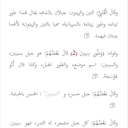
وقَالَ الْقُتَبِيُّ: التين والزيتون: جبلان بالشام، يقال لهما: طور
تيناء، وطور زيتاء؛ بالسريانية، سميا بالتين والزيتون؛ لأنهما
ينبتان فيهما.
وقوله: (وَطُورِ سِينِينَ
قَالَ بَعْضُهُمْ: هو جبل بسينين،
(2)
والسينين: اسم موضع، والطور الجبل، وكذا قال أَبُو
عَوْسَجَةَ.
وقَالَ بَعْضُهُمْ: جبل حسن، و
"السينين"
: الحسن بالحبشة.
وقَالَ بَعْضُهُمْ: كل جبل مشجر، له الثمر، فهو سينين.