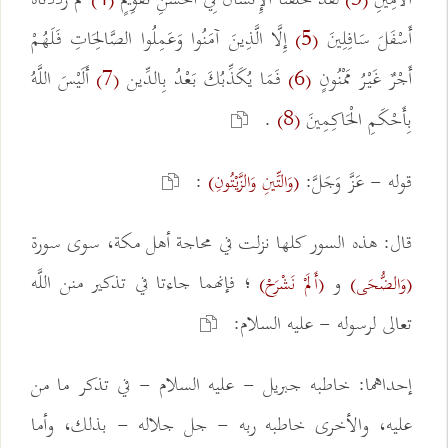
(4)
(3)
أَسْفَلَ سَافِلِينَ
إِلَّا الَّذِينَ آمَنُوا وَعَمِلُوا الصَّالِحَاتِ فَلَهُمْ
(5)
أَجْرٌ غَيْرُ مَمْنُونٍ
فَمَا يُكَذِّبُكَ بَعْدُ بِالدِّين
أَلَيْسَ اللَّهُ
(7)
(6)
بِأَحْكَمِ الْحَاكِمِينَ
.
(8)
قوله - عَزَّ وَجَلَّ:
:
(وَالتِّينِ وَالزَّيْتُونِ)
قال: هذه السور كلها نزلت في محاجة أهل مكة، سوى سورة
و
؛ فإنهما جاءتا في تذكير منن اللَّه
(وَالضُّحَى)
(أَلَمْ نَشْرَحْ)
تعالى لرسوله - عليه السلام:
إحداهما: خاطبه جبريل - عليه السلام - في تذكر ما من
عليه، والأخرى خاطبه ربه - جل جلاله - بذلك، وأما