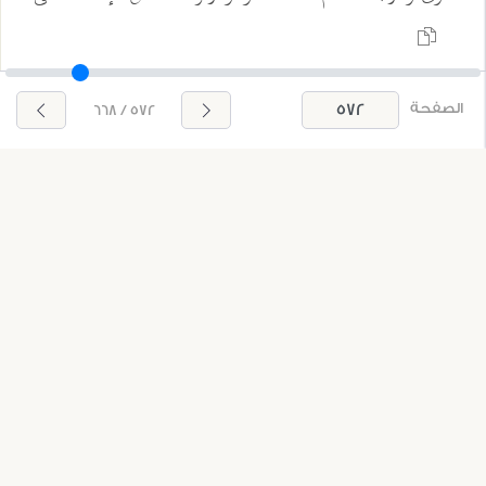
الصفحة
572 / 668
أحسن تقويم؛ إذ لم يتمن أحد أن يكون على غير هذا التقويم
وعلى غير هذه الصورة التي أنشأه عليها؛ فالأشبه أن يكون
القسم واقعا على قوله:
؛ لما فيه وقع
(ثُمَّ رَدَدْنَاهُ أَسْفَلَ سَافِلِينَ)
الإنكار والتكذيب وهو نار جهنم؛ فأكد ذلك بالقسم كأنه
قال: مع أنا خلقنا الإنسان في أحسن تقويم، نردهم إلى
أسفل السافلين؛ لكفرهم وعنادهم سوى المؤمنين.
ثم قوله:
يخرج على وجوه:
(لَقَدْ خَلَقْنَا الْإِنْسَانَ فِي أَحْسَنِ تَقْوِيمٍ)