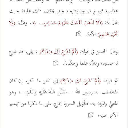
عظيم، فوسع صدره وشرحه حتى يخفف ذلك عليه؛ حيث
قال له:
، وقال:
(فَلَا تَذْهَبْ نَفْسُكَ عَلَيْهِمْ حَسَرَاتٍ. . .)
(وَلَا
الآية.
تَحْزَن عَليهِم)
وقال الحسن في قوله:
: بلى، قد شرح
(أَلَمْ نَشْرَحْ لَكَ صَدْرَكَ)
له صدره، وملأه علما وحكمة.
ثم قوله:
إلى آخر ما ذكر، إن كان
(أَلَمْ نَشْرَحْ لَكَ صَدْرَكَ)
المخاطب به رسول الله - صَلَّى اللَّهُ عَلَيهِ وَسَلَّمَ -، وهو
المعنيُّ والمراد به، فتأويل السورة يخرج على ما ذكرنا من تيسير
الأمر عليه،