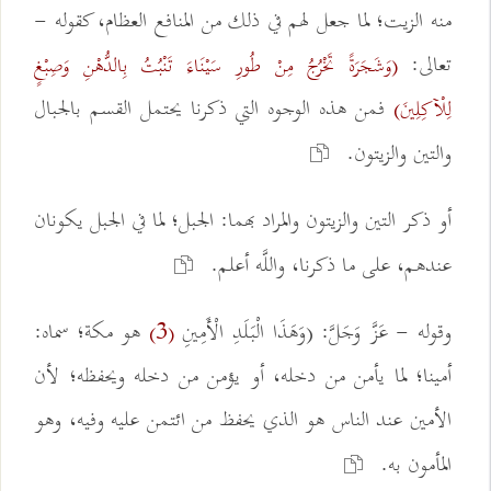
منه الزيت؛ لما جعل لهم في ذلك من المنافع العظام، كقوله -
تعالى:
(وَشَجَرَةً تَخْرُجُ مِنْ طُورِ سَيْنَاءَ تَنْبُتُ بِالدُّهْنِ وَصِبْغٍ
فمن هذه الوجوه التي ذكرنا يحتمل القسم بالجبال
لِلْآكِلِينَ)
والتين والزيتون.
أو ذكر التين والزيتون والمراد بهما: الجبل؛ لما في الجبل يكونان
عندهم، على ما ذكرنا، واللَّه أعلم.
وقوله - عَزَّ وَجَلَّ: (وَهَذَا الْبَلَدِ الْأَمِينِ
هو مكة؛ سماه:
(3)
أمينا؛ لما يأمن من دخله، أو يؤمن من دخله ويحفظه؛ لأن
الأمين عند الناس هو الذي يحفظ من ائتمن عليه وفيه، وهو
المأمون به.