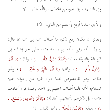
وفي التشهد، وفي غيره من الخطب، واللَّه أعلم.
والأول عندنا أرفع وأعظم من الثاني.
وجائز أن يكون رفع ذكره ما أضاف اسمه إلى اسمه بما قال:
رسول اللَّه، ونبي اللَّه، ولم يسمه باسمه على غير إضافة إلى
الرسالة والنبوة، فقال:
، وقال:
(مُحَمَّدٌ رَسُولُ اللَّهِ. . .)
(يَا أَيُّهَا
، وقال:
، ونحو
الرَّسُولُ بَلِّغْ. . .)
(يَا أَيُّهَا النَّبِيُّ لِمَ تُحَرِّمُ. . .)
ذلك، وهو المخصوص بهذا دون غيره من إخوانه عليه
السلام؛ لأنه قلما أضاف اسمهم إلى اسمه، وقلما قرن أسماءهم
باسمه، بل ذكرهم بأسمائهم، كقوله:
(وَاذْكُرْ إِسْمَاعِيلَ وَالْيَسَعَ. .
، وقوله:
، ونحو ذلك.
.)
(وَيُونُسَ وَلُوطًا)