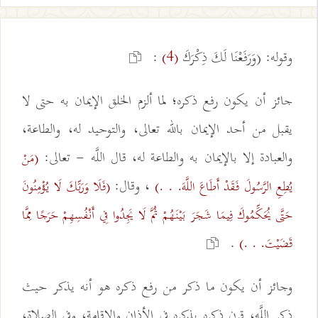
وقوله: (وَرَفَعْنَا لَكَ ذِكْرَكَ
:
(4)
جائز أن يكون رفع ذكره؛ لما ألزم الخلق الإيمان به حتى لا
يقبل من أحد الإيمان بالله تعالى، والتوحيد له، والطاعة،
والعبادة إلا بالإيمان به والطاعة له، قال اللَّه - تعالى:
(مَنْ
، وقال:
يُطِعِ الرَّسُولَ فَقَدْ أَطَاعَ اللَّهَ. . .)
(فَلَا وَرَبِّكَ لَا يُؤْمِنُونَ
حَتَّى يُحَكِّمُوكَ فِيمَا شَجَرَ بَيْنَهُمْ ثُمَّ لَا يَجِدُوا فِي أَنْفُسِهِمْ حَرَجًا مِمَّا
.
قَضَيْتَ. . .)
وجائز أن يكون ما ذكر من رفع ذكره هو أنه يذكر حيث
ذكر اللَّه، قرن ذكره بذكره في الأذان والإقامة، وفي الصلاة،