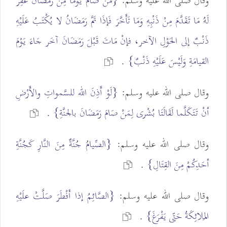
وقال صلى الله عليه وسلم:
{مَنْ صَامَ يَوْما مِنْ رَمَضَانَ غُفِرَ
لَهُ مَا تَقَدَّمَ مِنْ ذَنْبِهِ وَمَا تَأَخَّرَ فَإذَا تَمَّ رَمَضَانُ لا يُكْتَبُ عَلَيْهِ
ذَنْبٌ إلى الحَوْلِ الآخر، فإنْ مَاتَ قَبْلَ رَمَضَانَ آخَر جَاءَ يَوْمَ
القيامَةِ وَلَيْسَ عَلَيْهِ ذَنْبٌ}
.
وقال صلى الله عليه وسلم:
{لَوْ أَذِنَ الله للسَّمواتِ والأَرْضِ
أنْ تَتَكَلَّما لَقَالَتَا بُشْرى لِمَنْ صَامَ رَمَضَانَ بالجنَّةِ}
.
وقال صلى الله عليه وسلم:
{الصِّيامُ جُنَّةٌ مِنَ النَّارِ كَجُنَّةِ
أحَدِكُمْ مِنَ القِتَالِ}
.
وقال صلى الله عليه وسلم:
{الصَّائِمُ إذا أَفْطَرَ صَلَّتْ علَيْهِ
المَلائِكَةُ حَتّى يَفْرَغَ}
.