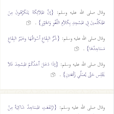
وقال صلى الله عليه وسلم:
{إنَّ المَلاَئِكَةَ يَتَكَرَّهُونَ مِنَ
المُتَكلِّمينَ فِي المَسْجِدِ بِكَلاَمِ اللَّغْوِ وَالجَوْرِ}
.
وقال صلى الله عليه وسلم:
{شَّرُّ البِقَاعِ أسْواقُهَا وخَيْرُ البِقَاعِ
مَسَاجِدُهَا}
.
وقال صلى الله عليه وسلم:
{إذَا دَخَلَ أَحَدُكُمُ المَسْجِدَ فَلاَ
يَجْلِس حَتَّى يُصَلِّي رَكْعَتينِ}
.
وقال صلى الله عليه وسلم:
{ارْتَفَعَتِ المَسَاجِدُ شَاكِيَةً مِنْ