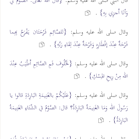
قال النبي صلى الله عليه وسلم:
{قَالَ الله تَعَالَى: الصَّوْم لي
وَأنَا أَجزِي بِهِ}
.
وقال صلى الله عليه وسلم:
{للصَّائِم فَرْحَتَان يَفْرَحُ بِهِما
فَرْحَةٌ عِنْدَ إفْطَارِهِ وَفَرْحَةٌ عِنْدَ لِقَاءِ رَبِّهِ}
.
وقال صلى الله عليه وسلم:
{لَخُلُوف فَمِ الصَّائِمِ أَطْيَبُ عِنْدَ
الله مِنْ رِيحِ المِسْكِ}
.
وقال صلى الله عليه وسلم:
{عَلَيْكُمْ بالغَنِيمَةِ البَارِدَةِ قالوا يا
رَسُولَ الله وَمَا الغَنِيمَةُ البَارِدَةُ؟ قال: الصَّوْمُ في الشِّتَاءِ الغَنِيمَةُ
البَارِدَةُ}
.