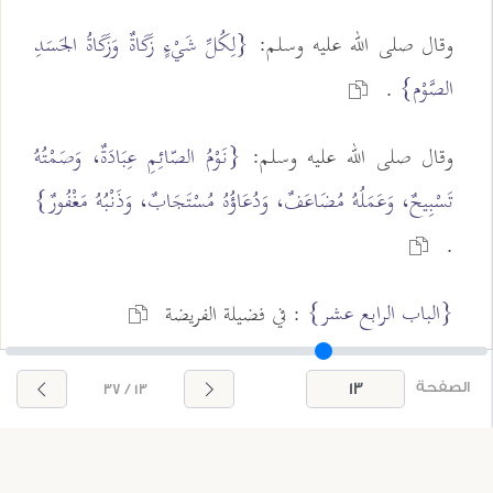
وقال صلى الله عليه وسلم:
{لِكُلِّ شَيْءٍ زَكَاةٌ وَزَكَاةُ الجَسَدِ
الصَّوْم}
.
وقال صلى الله عليه وسلم:
{نَوْمُ الصّائِمِ عِبَادَةٌ، وَصَمْتُهُ
تَسْبِيحٌ، وَعَمَلُهُ مُضَاعَفٌ، وَدُعَاؤُهُ مُسْتَجَابٌ، وَذَنْبُهُ مَغْفُورٌ}
.
{الباب الرابع عشر}
: في فضيلة الفريضة
الصفحة
13 / 37
قال النبي صلى الله عليه وسلم:
{بُنِيَ الإسْلامُ عَلَى خَمْسٍ: