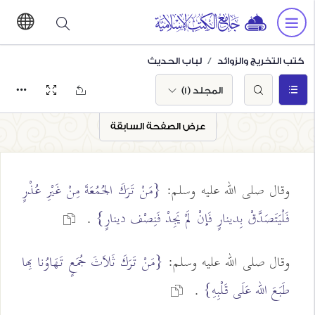
كتب التخريج والزوائد
لباب الحديث
المجلد (1)
عرض الصفحة السابقة
وقال صلى الله عليه وسلم:
{مَنْ تَرَكَ الجُمُعَةَ مِنْ غَيْرِ عُذْرٍ
فَلْيَتَصَدَّقْ بِدينارٍ فَإنْ لَمْ يَجِدْ فَنِصْف دينارٍ}
.
وقال صلى الله عليه وسلم:
{مَنْ تَرَكَ ثَلاَثَ جُمَعٍ تَهَاوُنا بِها
طَبَعَ الله عَلَى قَلْبِهِ}
.