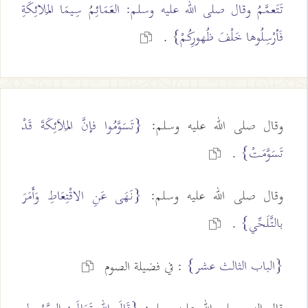
تَتَعمَّمُ وقال صلى الله عليه وسلم: العَمَائِمُ سِيمَا المَلائِكَةِ
فَأرْسِلُوها خَلْفَ ظُهورِكُمْ}
.
وقال صلى الله عليه وسلم:
{تَسَوَّمُوا فإنَّ المَلاَئِكَةَ قَدْ
تَسَوَّمَتْ}
.
وقال صلى الله عليه وسلم:
{نَهَى عَنِ الاقْتِعَاطِ وَأَمَرَ
بالتَّلَحِّي}
.
{الباب الثالث عشر}
: في فضيلة الصوم