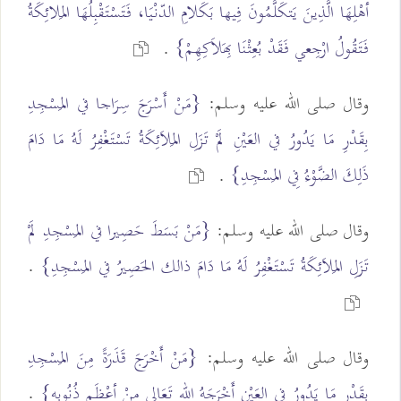
أهْلِهَا الَّذِينَ يَتكَلَّمُونَ فِيها بَكَلامِ الدّنْيَا، فَتَسْتَقْبِلُهَا المَلائِكَةُ
فَتَقُولُ ارْجِعي فَقَدْ بُعِثْنَا بِهَلاَكِهِمْ}
.
وقال صلى الله عليه وسلم:
{مَنْ أَسْرَجَ سِرَاجا في المَسْجِدِ
بِقَدْرِ مَا يَدُورُ في العَيْنِ لَمْ تَزَلِ المَلاَئِكَةُ تَسْتَغْفِرُ لَهُ مَا دَامَ
ذَلِكَ الضَّوْءُ فِي المَسْجِدِ}
.
وقال صلى الله عليه وسلم:
{مَنْ بَسَطَ حَصِيرا في المَسْجِدِ لَمْ
تَزَلِ المَلاَئِكَةُ تَسْتَغْفِرُ لَهُ مَا دَامَ ذالك الحَصِيرُ في المَسْجِدِ}
.
وقال صلى الله عليه وسلم:
{مَنْ أَخْرَجَ قَذَرَةً مِنَ المَسْجِدِ
بِقَدْرِ مَا يَدُورُ في العَيْنِ أَخْرَجَهُ الله تَعَالى مِنْ أعْظَمِ ذُنُوبِهِ}
.