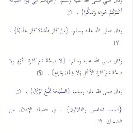
وقال النبي صلى الله عليه وسلم:
{أَقْرَبُكُمْ مِني يَوْمَ القِيَامَةِ
أَكْثَرُكُمْ جُوعا وَتَفكُّرا}
.
وقال صلى الله عليه وسلم:
{مَنْ كَثُرَ طَعَامُهُ كَثُرَ عَذَابُهُ}
.
وقال صلى الله عليه وسلم:
{لا صِحَّةَ مَعَ كَثْرَةِ النَّوْمِ ولا
صِحَّةَ مَعَ كَثْرَةِ الأَكْلِ وَلاَ شِفَاءَ بِحَرَامٍ}
.
{الصُّبْحَةَ تَمْنَعُ الرِّزْقَ}
وقال صلى الله عليه وسلم:
.
{الباب الخامس والثلاثون}
: في فضيلة الإقلال من
الضحك