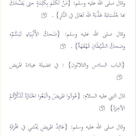
وقال صلى الله عليه وسلم:
{مَنْ تَكَلَّمَ بِكَلِمَةٍ حتى يَضْحَكَ
بها جُلَسَاءَهُ عَذَّبَهُ الله تَعَالى في النَّارِ}
.
وقال صلى الله عليه وسلم:
{ضَحكُ الأَنْبِيَاءِ تَبَسُّمٌ،
وضحكُ الشَّيْطَانِ قَهْقَهَةٌ}
.
{الباب السادس والثلاثون}
: في فضيلة عيادة المريض
قال النبي عليه السلام:
{عُودُوا المَريضَ واتْبَعُوا الجَنَازَةَ تُذَكِّرْكُمُ
الآخِرَةَ}
وقال صلى الله عليه وسلم:
{عَائِدُ المَريضِ يَمْشي في مَخْرَفَةِ