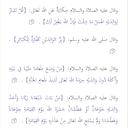
وقال عليه الصلاة والسلام حِكَايَةٌ عَنِ الله تَعَالى:
{قُلْ للبَارِّ
لِوَالِدَيْهِ اعْمَلْ مَا شِئْتَ فَإنَّ الله يَغْفِرُ لَكَ}
.
وقال صلى الله عليه وسلم:
{بِرُّ الوَالِدَيْنِ كَفَّارَةٌ لِلْكَبَائِرِ}
.
وقال عليه الصلاة والسلام:
{مَنْ وَضَعَ طَعَاما طَيّبا في بَيْتِهِ
وَأَكَلَهُ دُونَ وَالِدَيْهِ حِرَمَهُ الله تَعَالى لَذِيذَ طَعامِ الجَنَّةِ}
.
وقال عليه الصلاة والسلام:
{مَنْ بَاتَ شَبْعَانا رَيَّانا وَأحَدُ
وَالِدَيْهِ جَوْعَانٌ أوْ عَطْشَانٌ حَشَرَهُ الله يَوْمَ القِيَامَةِ جِوْعَاناً
وَعَطْشَانا وَلَمْ يَسْتَحِ الله تَعَالى مِنْ عَذَابِهِ يَوْمَ القِيَامَةِ}
.