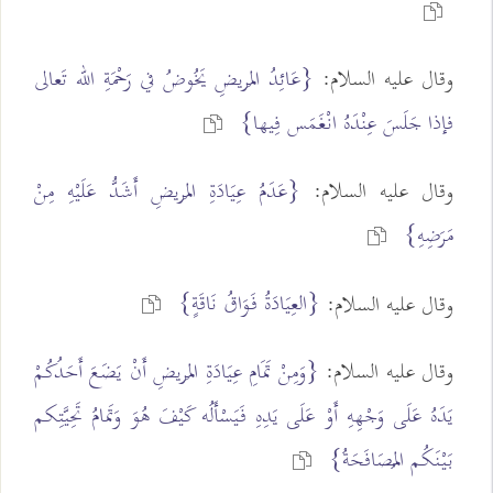
وقال عليه السلام:
{عَائِدُ المَريضِ يَخُوضُ في رَحْمَةِ الله تَعالى
فإذا جَلَسَ عِنْدَهُ انْغَمَس فِيها}
وقال عليه السلام:
{عَدَمُ عِيَادَةِ المَريضِ أَشَدُّ عَلَيْهِ مِنْ
مَرَضِهِ}
{العِيَادَةُ فَوَاقُ نَاقَةٍ}
وقال عليه السلام:
وقال عليه السلام:
{وَمِنْ تَمَامِ عِيَادَةِ المَريضِ أَنْ يَضَعَ أَحَدُكُمْ
يَدَهُ عَلَى وَجْهِهِ أَوْ عَلَى يَدِهِ فَيَسْأَلُه كَيْفَ هُوَ وَتَمامُ تَحِيَّتِكم
بَيْنَكُم المُصَافَحَةُ}