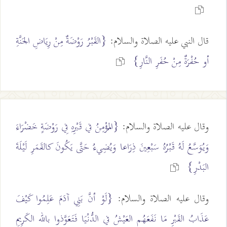
قال النبي عليه الصلاة والسلام:
{القَبْرُ رَوْضَةٌ مِنْ رِيَاضِ الجَنَّةِ
أو حُفْرَةٌ مِنْ حُفَرِ النَّارِ}
وقال عليه الصلاة والسلام:
{المُؤْمِنُ في قَبْرِهِ فِي رَوْضَةٍ خَضْرَاءَ
وَيُوَسَّعُ لَهُ قَبْرُهُ سَبْعِينَ ذِرَاعا وَيُضِيءُ حَتَّى يَكُونَ كالقَمَرِ لَيْلَةَ
البَدْرِ}
وقال عليه الصلاة والسلام:
{لَوْ أنَّ بَنِي آدَمَ عَلِمُوا كَيْفَ
عَذَابُ القَبْرِ مَا نَفَعَهُم العَيْشُ في الدُّنْيَا فَتَعَوَّذوا بالله الكَرِيمِ