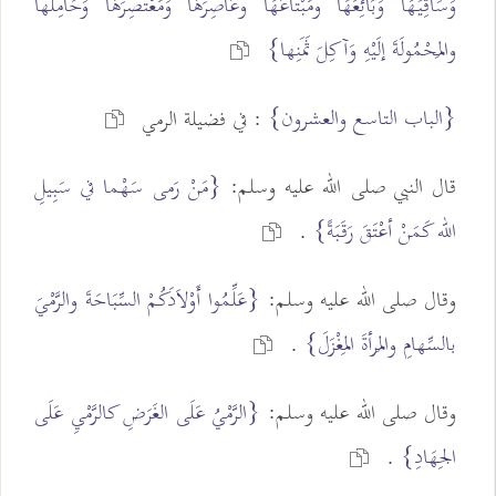
وَسَاقِيَهَا وَبَائِعَهَا ومُبْتَاعَهَا وعَاصِرَهَا وَمُعْتَصِرَهَا وَحَامِلَها
والمَحْمُولَةَ إلَيْهِ وَآكِلَ ثَمَنِها}
{الباب التاسع والعشرون}
: في فضيلة الرمي
قال النبي صلى الله عليه وسلم:
{مَنْ رَمى سَهْما في سَبِيلِ
الله كَمَنْ أعْتَقَ رَقَبَةً}
.
وقال صلى الله عليه وسلم:
{عَلِّمُوا أَوْلاَدَكُمْ السِّبَاحَةَ والرَّمْيَ
بالسِّهامِ والمَرأةَ المِغْزَلَ}
.
وقال صلى الله عليه وسلم:
{الرَّمْيُ عَلَى الغَرَضِ كالرَّمْيِ عَلَى
الجِهَادِ}
.