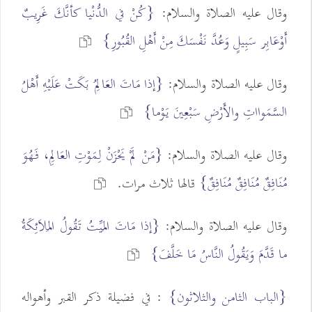
وقال عليه الصلاة والسلام:
{كُنْ في الدُّنْيا كأنَّكَ غَرِيبٌ
أَوْعَابِر سَبِيلٍ وَعُدَّ نَفْسَكَ مِنْ أَهْلِ القُبُورِ}
وقال عليه الصلاة والسلام:
{إذا مَاتَ العَالِمُ بَكَتْ عَلَيْهِ أَهْلُ
السَّمَوااتِ والأَرْضِ سَبْعِينَ يَوْما}
وقال عليه الصلاة والسلام:
{مَنْ لَمْ يَحْزَنْ لِمَوْتِ العَالِمِ، فَهُوَ
مُنَافِقٌ مُنَافِقٌ مُنَافِقٌ}
قالها ثلاث مرات.
وقال عليه الصلاة والسلام:
{إذا مَاتَ المَيِّتُ تَقُولُ المَلاَئِكَةُ
ما قَدَّمَ وَيَقُولُ النَّاسُ مَا خَلَّفَ}
{الباب الثامن والثلاثون}
: في فضيلة ذكر القبر وأهواله