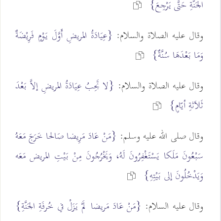
الجَنَّةِ حَتَّى يَرْجِعَ}
وقال عليه الصلاة والسلام:
{عِيَادَةُ المريضِ أَوَّلَ يَوْمٍ فَرِيْضَةٌ
وَمَا بَعْدَهَا سُنَّةٌ}
وقال عليه الصلاة والسلام:
{لا تَجِبُ عِيَادَةُ المريضِ إلاَّ بَعْدَ
ثَلاَثةِ أيّامٍ}
وقال صلى الله عليه وسلم:
{مَنْ عَادَ مَرِيضا صَالحا خَرَجَ مَعَهُ
سَبْعُونَ مَلَكا يَسْتَغْفِرُونَ لَهُ، وَيَخْرُجُونَ مِنْ بَيْتِ المريض مَعَه
وَيَدْخُلُونَ إلى بَيْتِهِ}
وقال عليه السلام:
{مَنْ عَادَ مَريضا لَمْ يَزَلْ في خُرفَةِ الجَنَّةِ}