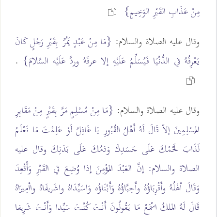
مِنْ عَذَابِ القَبْرِ الوَخِيمِ}
وقال عليه الصلاة والسلام:
{مَا مِنْ عَبْدٍ يَمُرَّ بِقَبْرِ رَجُلٍ كَانَ
يَعْرِفُهُ في الدُّنْيَا فَيُسَلِّمُ عَلَيْهِ إلا عرفَهُ وردَّ عَلَيْه السَّلامَ}
.
وقال عليه الصلاة والسلام:
{مَا مِنْ مُسْلِمٍ مَرَّ بِقَبْرٍ مِنْ مَقَابِرِ
المُسْلِمِينَ إلاّ قَالَ لَهُ أَهْلُ القُبُورِ يَا غَافِلُ لَوْ عَلِمْتَ مَا نَعْلَمُ
لَذَابَ لَحْمُكَ عَلَى جَسَدِكَ وَدَمُكَ عَلَى بَدَنِكَ وقال عليه
الصلاة والسلام: إنَّ العَبْدَ المُؤْمِنَ إذا وُضِعَ في القَبْرِ وَأُقْعِدَ
وَقَالَ أهْلُهُ وأَقْرِبَاؤُهُ وأَحِبَّاؤُهُ وَأَبْنَاؤُه وَاسَيِّدَاهُ واشَريفَاهُ واأمِيرَاهُ
قَالَ لَهُ الملكُ اسْمَعْ مَا يَقُولُونَ أَنْتَ كُنْتَ سَيِّدا وَأَنْتَ شَرِيفا