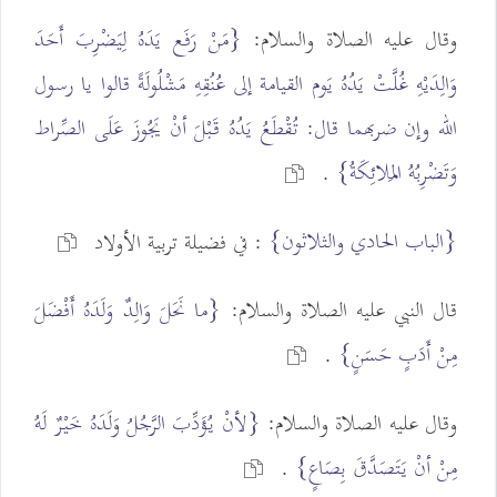
وقال عليه الصلاة والسلام:
{مَنْ رَفَع يَدَهُ لِيَضْرِبَ أَحَدَ
وَالِدَيْهِ غُلَّتْ يَدُهُ يَوم القيامة إلى عُنُقِهِ مَشْلُولَةً قالوا يا رسول
الله وإن ضربهما قال: تُقْطَعُ يَدُهُ قَبْلَ أنْ يَجُوزَ عَلَى الصِّراط
وَتَضْرِبُهُ المَلائِكَةُ}
.
{الباب الحادي والثلاثون}
: في فضيلة تربية الأولاد
قال النبي عليه الصلاة والسلام:
{ما نَحَلَ وَالِدٌ وَلَدَهُ أَفْضَلَ
مِنْ أَدَبٍ حَسَنٍ}
.
وقال عليه الصلاة والسلام:
{لأنْ يُؤَدِّبَ الرَّجُلُ وَلَدَهُ خَيْرٌ لَهُ
مِنْ أنْ يَتَصَدَّقَ بِصَاعٍ}
.