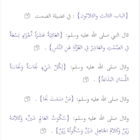
{الباب الثالث والثلاثون}
: في فضيلة الصمت
قال النبي صلى الله عليه وسلم:
{العَافِيَةُ عَشَرَةُ أَجْزَاءٍ تِسْعَةٌ
في الصَّمْتِ والعَاشِرُ في العُزْلَةِ عَنِ النَّاسِ}
.
وقال صلى الله عليه وسلم:
{لِكُلِّ شَيْءٍ نَجَاسَةٌ وَنَجَاسَةُ
اللِّسَانِ البَذَاءَةُ}
.
{مَنْ صَمَتَ نَجَا}
وقال صلى الله عليه وسلم:
.
وقال صلى الله عليه وسلم:
{سُكُوتُ العَالِمِ شَينٌ، وَكَلاَمَهُ
زَيْنٌ وَكَلامُ الجَاهِلِ شَيْنٌ وَسُكُوتُهُ زَيْنٌ}
.