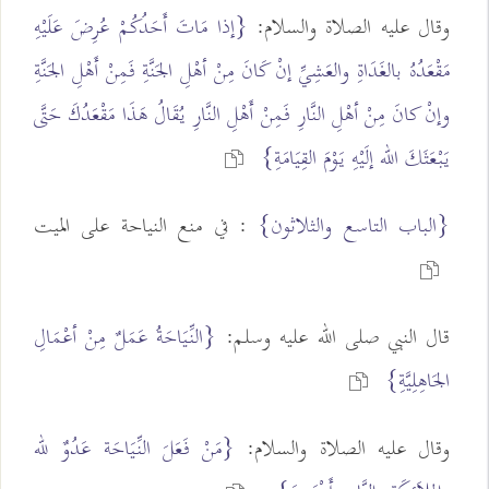
وقال عليه الصلاة والسلام:
{إذا مَاتَ أَحَدُكُمْ عُرِضَ عَلَيْهِ
مَقْعَدُهُ بالغَدَاةِ والعَشِيِّ إنْ كَانَ مِنْ أهْلِ الجَنَّةِ فَمِنْ أَهْلِ الجَنَّةِ
وإنْ كانَ مِنْ أهْلِ النَّارِ فَمِنْ أَهْلِ النَّارِ يُقَالُ هَذَا مَقْعَدُكَ حَتَّى
يَبْعَثَكَ الله إلَيْهِ يَوْمَ القِيَامَةِ}
{الباب التاسع والثلاثون}
: في منع النياحة على الميت
قال النبي صلى الله عليه وسلم:
{النِّيَاحَةُ عَمَلٌ مِنْ أعْمَالِ
الجَاهِلِيَّةِ}
وقال عليه الصلاة والسلام:
{مَنْ فَعَلَ النِّيَاحَة عَدُوٌ لله