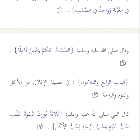
في العُزْلَةِ وَوَاحِدٌ في الصَّمْتِ}
.
وقال صلى الله عليه وسلم:
{الصَّمْتُ حُكْمٌ وَقَلِيلٌ فَاعِلُهُ}
.
{الباب الرابع والثلاثون}
: في فضيلة الإقلال من الأكل
والنوم والراحة
قال النبي صلى الله عليه وسلم:
{ثَلاثَةٌ تُورِثُ قَسْوَةَ القَلْبِ
حُبُّ النّوْمِ وَحُبُّ الرَّاحَةِ وَحُبُّ الأَكْلِ}
.