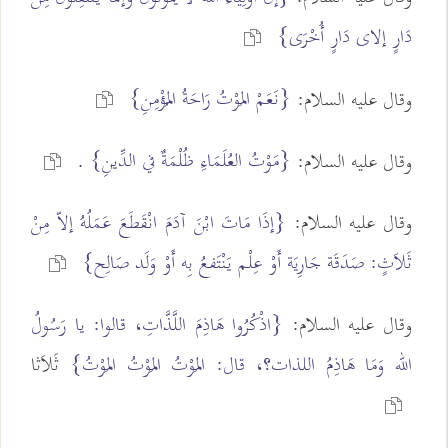
دَارٍ إلاى دَارٍ أُخْرَى}
{نَعَمْ المَوْتُ رَاحَةُ المُؤْمِنِ}
وقال عليه السلام:
{مَوْتُ العُلَمَاءِ ظُلْمَةٌ في الدِّينِ}
وقال عليه السلام:
.
وقال عليه السلام:
{إذَا مَاتَ ابْنَ آدَمَ انْقَطَعَ عَمَلُهُ إلاّ مِنْ
ثَلاَثٍ: صَدَقَة جَارِيَة أَوْ عِلْم يَنْتَفعُ بِه أَوْ وَلَد صَالِح}
وقال عليه السلام:
{اذْكُرُوا هَاذِمَ اللَّذَّاتِ، قالوا: يا رَسُولُ
الله وَمَا هَاذِمُ اللذات؟، قال: المَوْتُ المَوْتُ المَوْتُ}
ثَلاَثا