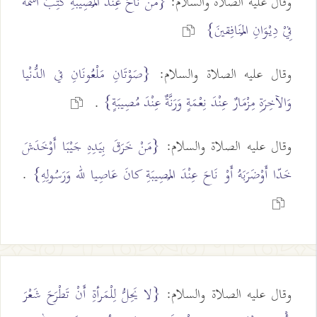
وقال عليه الصلاة والسلام:
{مَنْ نَاحَ عِنْدَ المُصِيبَةِ كُتِبَ اسْمُهُ
فِيْ دِيْوَانِ المُنَافِقينَ}
وقال عليه الصلاة والسلام:
{صَوْتَانِ مَلْعُونَانِ في الدُّنْيا
وَالآخِرَةِ مِزْمَارٌ عِنْدَ نِعْمَةٍ وَرَنَّةٌ عِنْدَ مُصِيبَةٍ}
.
وقال عليه الصلاة والسلام:
{مَنْ خَرَقَ بِيَدِهِ جَيْبَا أَوْخَدَشَ
خَدّا أَوْضَرَبَهُ أَوْ نَاحَ عِنْدَ المُصِيبَةِ كانَ عَاصِيا لله وَرَسُولِهِ}
.
وقال عليه الصلاة والسلام:
{لا يَحِلُّ لِلْمَرأةِ أَنْ تَطْرَحَ شَعْرَ