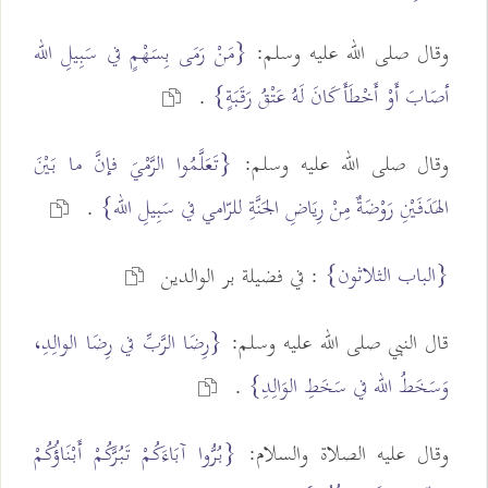
وقال صلى الله عليه وسلم:
{مَنْ رَمَى بِسَهْمٍ في سَبِيلِ الله
أصَابَ أَوْ أَخْطَأَ كَانَ لَهُ عَتْقُ رَقَبَةٍ}
.
وقال صلى الله عليه وسلم:
{تَعَلَّمُوا الرَّمْيَ فإنَّ ما بَيْنَ
الهَدَفَيْنِ رَوْضَةٌ مِنْ رِيَاضِ الجَنَّةِ للرّامي في سَبِيلِ الله}
.
{الباب الثلاثون}
: في فضيلة بر الوالدين
قال النبي صلى الله عليه وسلم:
{رِضَا الرَّبِّ في رِضَا الوالِدِ،
وَسَخَطُ الله في سَخَطِ الوَالِدِ}
.
وقال عليه الصلاة والسلام:
{بُرُّوا آبَاءَكُمْ تَبُرَّكُمْ أَبْنَاؤُكُمْ