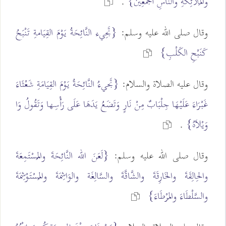
والمَلاَئِكَةِ والنَّاسِ أَجْمَعِينَ}
.
وقال صلى الله عليه وسلم:
{تَجِيء النَّائِحَةُ يَوْمَ القِيَامةِ تَنْبَحُ
كَنَبْحِ الكَلْبِ}
وقال عليه الصلاة والسلام:
{تَجيءُ النَّائِحَةُ يَوْمَ القِيَامَةِ شَعْثَاءَ
غَبْرَاءَ عَلَيْهَا جِلْبَابٌ مِنْ نَارٍ وَتَضَعُ يَدَهَا عَلَى رَأْسِها وَتَقُولُ وَا
وَيْلاَهُ}
.
وقال صلى الله عليه وسلم:
{لَعَنَ الله النَّائِحَةَ والمُسْتَمِعَةَ
والحِالِقَةَ والخَارِقَةَ والشَّاقَّةَ والسَّالِغَة والوَاشِمَةَ والمُسْتَوْشِمَةَ
والسَّلْطَاءَ والمَرْطَاءَ}