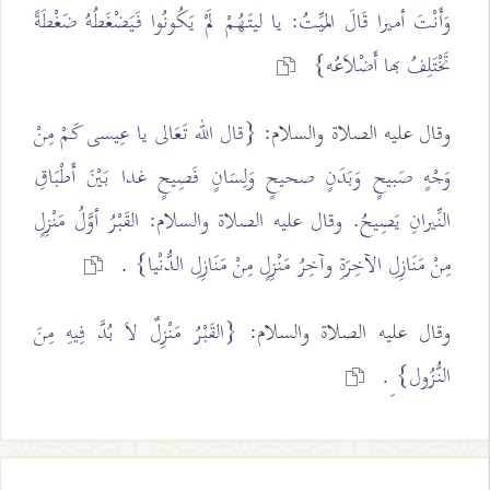
وَأَنْتَ أميرا قَالَ المَيِّتُ: يا ليتَهُمْ لَمْ يَكُونُوا فَيَضْغَطُهُ ضَغْطَةً
تَخْتَلِفُ بها أَضْلاَعُه}
وقال عليه الصلاة والسلام:
{قال الله تَعَالى يا عِيسى كَمْ مِنْ
وَجْهٍ صَبيحٍ وَبَدَنٍ صحيحٍ وَلِسَانٍ فَصِيحٍ غدا بَيْنَ أَطْبَاقِ
النِّيرانِ يَصِيحُ. وقال عليه الصلاة والسلام: القَبْرُ أوَّلُ مَنْزِلٍ
مِنْ مَنَازِلِ الآخِرَةِ وآخِرُ مَنْزِلٍ مِنْ مَنَازِلِ الدُّنْيا}
.
وقال عليه الصلاة والسلام:
{القَبْرُ مَنْزِلٌ لاَ بُدَّ فِيهِ مِنَ
النُّزُول}
ِ.