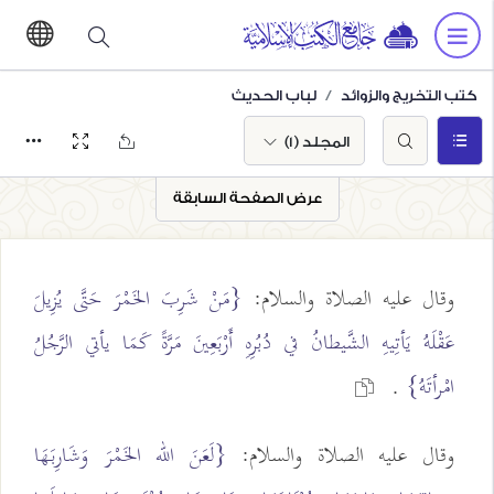
كتب التخريج والزوائد
لباب الحديث
المجلد (1)
عرض الصفحة السابقة
وقال عليه الصلاة والسلام:
{مَنْ شَرِبَ الخَمْرَ حَتَّى يُزِيلَ
عَقْلَهُ يَأتِيهِ الشَّيطانُ في دُبُرِهِ أَرْبَعِينَ مَرَّةً كَمَا يأتي الرَّجُلُ
امْرأتَهُ}
.
وقال عليه الصلاة والسلام:
{لَعَنَ الله الخَمْرَ وَشَارِبَهَا