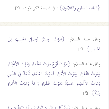
{الباب السابع والثلاثون}
: في فضيلة ذكر الموت
وقال عليه السلام:
{المَوْتُ جِسْرٌ يُوصلُ الحَبِيبَ إلى
الحَبيبِ}
وقال عليه السلام:
{المَوْتُ أَرْبَعٌ مَوْتُ العُلَمَاءِ وَمَوْتُ الأَغْنِيَاءِ
وَمَوْتُ الفُقَرَاءِ وَمَوْتُ الأُمَرَاءِ فَمَوْتُ العُلَمَاءِ ثُلمَةٌ في الدِّينِ
وَمَوْتُ الأَغْنِيَاءِ حَسَرَةٌ وَمَوْتُ الفُقَرَاءِ رَاحَةٌ وَمَوْتُ الأُمَرَاءِ
فِتْنَةٌ}
وقال عليه السلام:
{إنَّ أَوْلِيَاءَ الله لا يَمُوتُونَ وإنّما يَنْتَقِلُون مِنْ