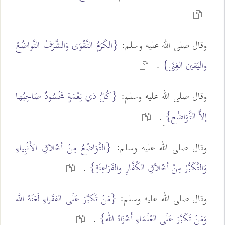
وقال صلى الله عليه وسلم:
{الكَرَمُ التَّقْوَى وَالشَّرَفُ التَّواضُعُ
واليَقين الغِنَى}
.
وقال صلى الله عليه وسلم:
{كُلُّ ذي نِعْمَةٍ مَحْسُودٌ صَاحِبُها
إلاَّ التَّوَاضُع}
ِ.
وقال صلى الله عليه وسلم:
{التَّوَاضُعُ مِنْ أخْلاقِ الأَنْبِياءِ
وَالتَّكَبُّرُ مِنْ أخْلاَقِ الكُفَّارِ والفَرَاعِنَةِ}
.
وقال صلى الله عليه وسلم:
{مَنْ تَكبَّرَ عَلَى الفقَراءِ لَعَنَهُ الله
وَمَنْ تَكَبَّرَ عَلَى العُلَمَاءِ أَخْزَاهُ الله}
.