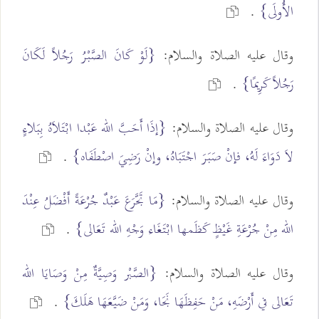
الأُولَى}
.
وقال عليه الصلاة والسلام:
{لَوْ كَانَ الصَّبْرُ رَجُلاً لَكَانَ
رَجُلاً كَرِيمًا}
.
وقال عليه الصلاة والسلام:
{إذَا أَحَبَّ الله عَبْدا ابْتَلاَهُ بِبَلاءٍ
لاَ دَوَاءَ لَهُ، فإنْ صَبَرَ اجْتَبَاهُ، وإنْ رَضِيَ اصْطَفَاه}
.
وقال عليه الصلاة والسلام:
{مَا تَجَّرَعَ عَبْدٌ جُرْعَةً أَفْضَلُ عِنْدَ
الله مِنْ جُرْعَةِ غَيْظٍ كَظَمها ابْتَغَاء وَجْهِ الله تَعَالى}
.
وقال عليه الصلاة والسلام:
{الصَّبْر وَصِيَّةٌ مِنْ وَصَايَا الله
تَعَالى في أَرْضَهِ، مَنْ حَفِظَهَا نَجَا، وَمَنْ ضَيَّعَهَا هَلَكَ}
.