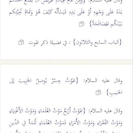
وقال عليه السلام:
{وَمِنْ تَمَامِ عِيَادَةِ المَريضِ أَنْ يَضَعَ أَحَدُكُمْ
يَدَهُ عَلَى وَجْهِهِ أَوْ عَلَى يَدِهِ فَيَسْأَلُه كَيْفَ هُوَ وَتَمامُ تَحِيَّتِكم
بَيْنَكُم المُصَافَحَةُ}
{الباب السابع والثلاثون}
: في فضيلة ذكر الموت
وقال عليه السلام:
{المَوْتُ جِسْرٌ يُوصلُ الحَبِيبَ إلى
الحَبيبِ}
وقال عليه السلام:
{المَوْتُ أَرْبَعٌ مَوْتُ العُلَمَاءِ وَمَوْتُ الأَغْنِيَاءِ
وَمَوْتُ الفُقَرَاءِ وَمَوْتُ الأُمَرَاءِ فَمَوْتُ العُلَمَاءِ ثُلمَةٌ في الدِّينِ