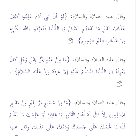
وقال عليه الصلاة والسلام:
{لَوْ أنَّ بَنِي آدَمَ عَلِمُوا كَيْفَ
عَذَابُ القَبْرِ مَا نَفَعَهُم العَيْشُ في الدُّنْيَا فَتَعَوَّذوا بالله الكَرِيمِ
مِنْ عَذَابِ القَبْرِ الوَخِيمِ}
وقال عليه الصلاة والسلام:
{مَا مِنْ عَبْدٍ يَمُرَّ بِقَبْرِ رَجُلٍ كَانَ
يَعْرِفُهُ في الدُّنْيَا فَيُسَلِّمُ عَلَيْهِ إلا عرفَهُ وردَّ عَلَيْه السَّلامَ}
.
وقال عليه الصلاة والسلام:
{مَا مِنْ مُسْلِمٍ مَرَّ بِقَبْرٍ مِنْ مَقَابِرِ
المُسْلِمِينَ إلاّ قَالَ لَهُ أَهْلُ القُبُورِ يَا غَافِلُ لَوْ عَلِمْتَ مَا نَعْلَمُ
لَذَابَ لَحْمُكَ عَلَى جَسَدِكَ وَدَمُكَ عَلَى بَدَنِكَ وقال عليه