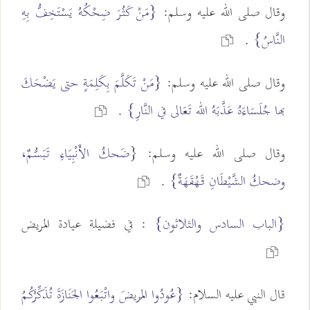
وقال صلى الله عليه وسلم:
{مَنْ كَثُرَ ضِحْكُهُ يَسْتَخِفُّ بِهِ
النَّاسُ}
.
وقال صلى الله عليه وسلم:
{مَنْ تَكَلَّمَ بِكَلِمَةٍ حتى يَضْحَكَ
بها جُلَسَاءَهُ عَذَّبَهُ الله تَعَالى في النَّارِ}
.
وقال صلى الله عليه وسلم:
{ضَحكُ الأَنْبِيَاءِ تَبَسُّمٌ،
وضحكُ الشَّيْطَانِ قَهْقَهَةٌ}
.
{الباب السادس والثلاثون}
: في فضيلة عيادة المريض
قال النبي عليه السلام:
{عُودُوا المَريضَ واتْبَعُوا الجَنَازَةَ تُذَكِّرْكُمُ