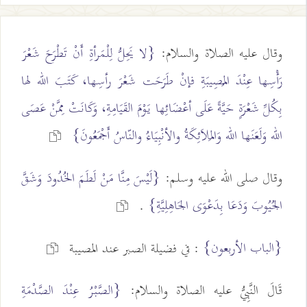
وقال عليه الصلاة والسلام:
{لا يَحِلُّ لِلْمَرأةِ أَنْ تَطْرَحَ شَعْرَ
رَأْسِها عِنْدَ المُصِيبَةِ فإنْ طَرَحَت شَعْرَ رأسِها، كَتَبَ الله لها
بِكُلِّ شَعْرَةٍ حَيَّةً عَلَى أعْضَائِها يَوْمَ القَيَامِةِ، وَكَانَتْ مِمَّنْ عَصَى
الله وَلَعَنَها الله وَالمَلاَئِكَةُ والأنْبِيَاءُ والنّاسُ أَجْمَعُونَ}
وقال صلى الله عليه وسلم:
{لَيْسَ مِنَّا مَنْ لَطَمَ الخُدُودَ وَشَقَّ
الجُيُوبَ وَدَعَا بِدَعْوَى الجَاهِلِيَّةِ}
.
{الباب الأربعون}
: في فضيلة الصبر عند المصيبة
قَالَ النَّبِيُّ عليه الصلاة والسلام:
{الصَّبْرُ عِنْدَ الصَّدْمَةِ