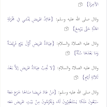
الآخِرَةَ}
وقال صلى الله عليه وسلم:
{عَائِدُ المَريضِ يَمْشي في مَخْرَفَةِ
الجَنَّةِ حَتَّى يَرْجِعَ}
وقال عليه الصلاة والسلام:
{عِيَادَةُ المريضِ أَوَّلَ يَوْمٍ فَرِيْضَةٌ
وَمَا بَعْدَهَا سُنَّةٌ}
وقال عليه الصلاة والسلام:
{لا تَجِبُ عِيَادَةُ المريضِ إلاَّ بَعْدَ
ثَلاَثةِ أيّامٍ}
وقال صلى الله عليه وسلم:
{مَنْ عَادَ مَرِيضا صَالحا خَرَجَ مَعَهُ
سَبْعُونَ مَلَكا يَسْتَغْفِرُونَ لَهُ، وَيَخْرُجُونَ مِنْ بَيْتِ المريض مَعَه