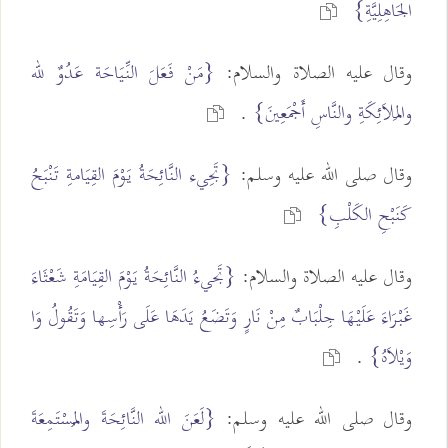
الجَاهِلِيَّةِ}
وقال عليه الصلاة والسلام:
{مَنْ فَعَلَ النِّيَاحَة عَدُوٌ لله
والمَلاَئِكَةِ والنَّاسِ أَجْمَعِينَ}
.
وقال صلى الله عليه وسلم:
{تَجِيء النَّائِحَةُ يَوْمَ القِيَامةِ تَنْبَحُ
كَنَبْحِ الكَلْبِ}
وقال عليه الصلاة والسلام:
{تَجيءُ النَّائِحَةُ يَوْمَ القِيَامَةِ شَعْثَاءَ
غَبْرَاءَ عَلَيْهَا جِلْبَابٌ مِنْ نَارٍ وَتَضَعُ يَدَهَا عَلَى رَأْسِها وَتَقُولُ وَا
وَيْلاَهُ}
.
وقال صلى الله عليه وسلم:
{لَعَنَ الله النَّائِحَةَ والمُسْتَمِعَةَ