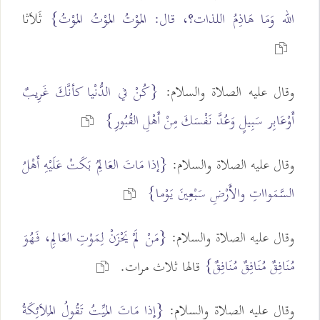
الله وَمَا هَاذِمُ اللذات؟، قال: المَوْتُ المَوْتُ المَوْتُ}
ثَلاَثا
وقال عليه الصلاة والسلام:
{كُنْ في الدُّنْيا كأنَّكَ غَرِيبٌ
أَوْعَابِر سَبِيلٍ وَعُدَّ نَفْسَكَ مِنْ أَهْلِ القُبُورِ}
وقال عليه الصلاة والسلام:
{إذا مَاتَ العَالِمُ بَكَتْ عَلَيْهِ أَهْلُ
السَّمَوااتِ والأَرْضِ سَبْعِينَ يَوْما}
وقال عليه الصلاة والسلام:
{مَنْ لَمْ يَحْزَنْ لِمَوْتِ العَالِمِ، فَهُوَ
مُنَافِقٌ مُنَافِقٌ مُنَافِقٌ}
قالها ثلاث مرات.
وقال عليه الصلاة والسلام:
{إذا مَاتَ المَيِّتُ تَقُولُ المَلاَئِكَةُ