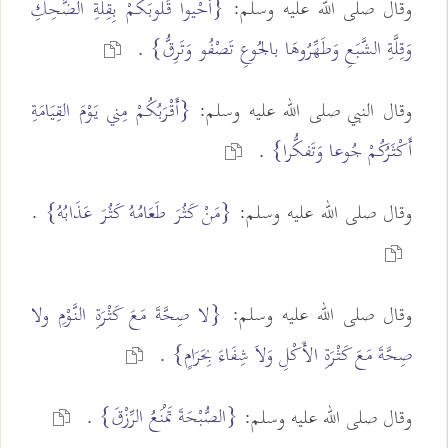
وقال صلى الله عليه وسلم:
{أَحْيوا قُلُوبَكُمْ بِقِلَّةِ الضَّحِكِ
وَقِلَّةِ الشَّبَعِ وَطَهِّرُوهَا بالجُوعِ تَصْفُو وَتَرِقُّ}
.
وقال النبي صلى الله عليه وسلم:
{أَقْرَبُكُمْ مِني يَوْمَ القِيَامَةِ
أَكْثَرُكُمْ جُوعا وَتَفكُّرا}
.
وقال صلى الله عليه وسلم:
{مَنْ كَثُرَ طَعَامُهُ كَثُرَ عَذَابُهُ}
.
وقال صلى الله عليه وسلم:
{لا صِحَّةَ مَعَ كَثْرَةِ النَّوْمِ ولا
صِحَّةَ مَعَ كَثْرَةِ الأَكْلِ وَلاَ شِفَاءَ بِحَرَامٍ}
.
{الصُّبْحَةَ تَمْنَعُ الرِّزْقَ}
وقال صلى الله عليه وسلم:
.