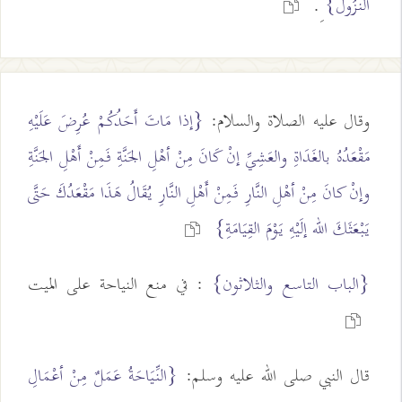
النُّزُول}
ِ.
وقال عليه الصلاة والسلام:
{إذا مَاتَ أَحَدُكُمْ عُرِضَ عَلَيْهِ
مَقْعَدُهُ بالغَدَاةِ والعَشِيِّ إنْ كَانَ مِنْ أهْلِ الجَنَّةِ فَمِنْ أَهْلِ الجَنَّةِ
وإنْ كانَ مِنْ أهْلِ النَّارِ فَمِنْ أَهْلِ النَّارِ يُقَالُ هَذَا مَقْعَدُكَ حَتَّى
يَبْعَثَكَ الله إلَيْهِ يَوْمَ القِيَامَةِ}
{الباب التاسع والثلاثون}
: في منع النياحة على الميت
قال النبي صلى الله عليه وسلم:
{النِّيَاحَةُ عَمَلٌ مِنْ أعْمَالِ