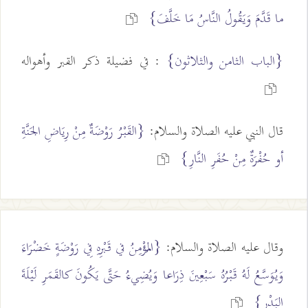
ما قَدَّمَ وَيَقُولُ النَّاسُ مَا خَلَّفَ}
{الباب الثامن والثلاثون}
: في فضيلة ذكر القبر وأهواله
قال النبي عليه الصلاة والسلام:
{القَبْرُ رَوْضَةٌ مِنْ رِيَاضِ الجَنَّةِ
أو حُفْرَةٌ مِنْ حُفَرِ النَّارِ}
وقال عليه الصلاة والسلام:
{المُؤْمِنُ في قَبْرِهِ فِي رَوْضَةٍ خَضْرَاءَ
وَيُوَسَّعُ لَهُ قَبْرُهُ سَبْعِينَ ذِرَاعا وَيُضِيءُ حَتَّى يَكُونَ كالقَمَرِ لَيْلَةَ
البَدْرِ}