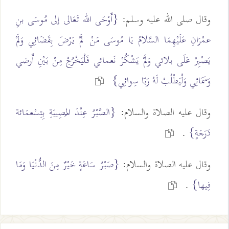
وقال صلى الله عليه وسلم:
{أَوْحَى الله تَعَالى إلى مُوسَى بنِ
عمْرَانِ عَلَيْهِمَا السَّلامُ يَا مُوسَى مَنْ لَمْ يَرْضَ بِقَضَائِي وَلَمْ
يَصْبِرْ عَلَى بلائي وَلَمْ يَشْكُرْ نَعمائي فَلْيَخْرُجْ مِنْ بَيْنِ أَرضي
وَسَمَائِي وَلْيَطْلُبْ لَهُ رَبّا سِوائِي}
وقال عليه الصلاة والسلام:
{الصَّبْرُ عِنْدَ المُصِيبَةِ بِتِسْعمَائة
دَرَجَةٍ}
.
وقال عليه الصلاة والسلام:
{صَبْرُ سَاعَةٍ خَيْرٌ مِنَ الدُّنْيَا وَمَا
فِيها}
.