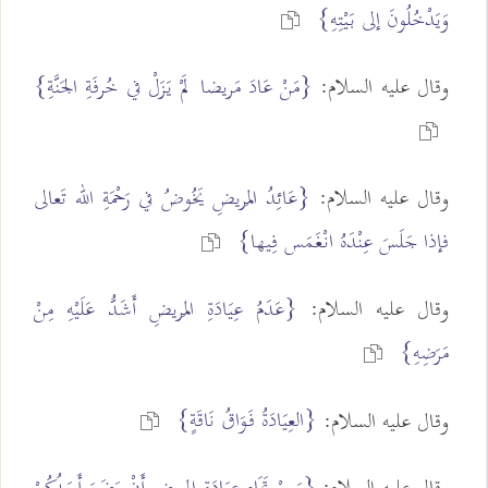
وَيَدْخُلُونَ إلى بَيْتِهِ}
وقال عليه السلام:
{مَنْ عَادَ مَريضا لَمْ يَزَلْ في خُرفَةِ الجَنَّةِ}
وقال عليه السلام:
{عَائِدُ المَريضِ يَخُوضُ في رَحْمَةِ الله تَعالى
فإذا جَلَسَ عِنْدَهُ انْغَمَس فِيها}
وقال عليه السلام:
{عَدَمُ عِيَادَةِ المَريضِ أَشَدُّ عَلَيْهِ مِنْ
مَرَضِهِ}
{العِيَادَةُ فَوَاقُ نَاقَةٍ}
وقال عليه السلام: