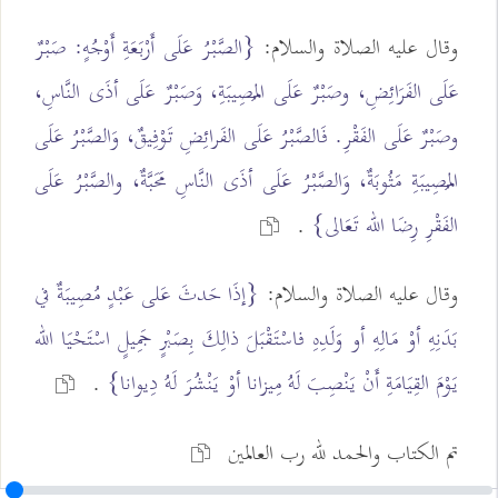
وقال عليه الصلاة والسلام:
{الصَّبْرُ عَلَى أَرْبَعَةِ أَوْجُهٍ: صَبْرٌ
عَلَى الفَرَائِضِ، وصَبْرٌ عَلَى المُصِيبَةِ، وَصَبْرٌ عَلَى أذَى النَّاسِ،
وصَبْرٌ عَلَى الفَقْرِ. فَالصَّبْرُ عَلَى الفَرائِضِ تَوْفِيقٌ، وَالصَّبْرُ عَلَى
المُصِيبَةِ مَثُوبَةٌ، وَالصَّبْرُ عَلَى أذَى النَّاسِ مَحَبَّةٌ، والصَّبْرُ عَلَى
الفَقْرِ رِضَا الله تَعَالى}
.
وقال عليه الصلاة والسلام:
{إذَا حَدثَ عَلى عَبْدٍ مُصِيبَةٌ في
بَدَنِهِ أوْ مَالِهِ أو وَلَدِهِ فاسْتَقْبَلَ ذالِكَ بِصَبْرٍ جَمِيلٍ اسْتَحْيَا الله
يَوْمَ القِيَامَةِ أَنْ يَنْصِبَ لَهُ مِيزانا أوْ يَنْشُرَ لَهُ دِيوانا}
.
تم الكتاب والحمد لله رب العالمين