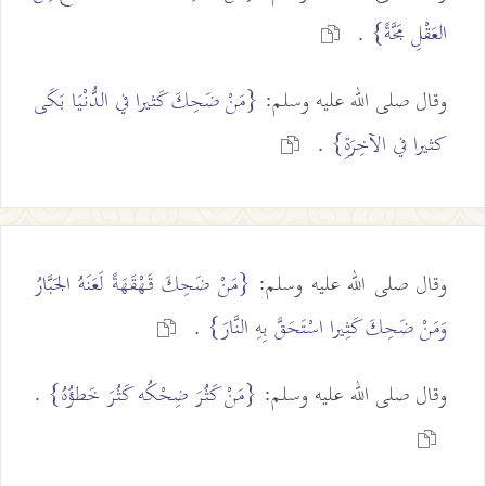
العَقْلِ مَجَّةً}
.
وقال صلى الله عليه وسلم:
{مَنْ ضَحِكَ كَثيرا في الدُّنْيَا بَكَى
كثيرا في الآخِرَةِ}
.
وقال صلى الله عليه وسلم:
{مَنْ ضَحِكَ قَهْقَهَةً لَعَنَهُ الجَبَّارُ
وَمَنْ ضَحِكَ كَثِيرا اسْتَحَقَّ بِهِ النَّارَ}
.
وقال صلى الله عليه وسلم:
{مَنْ كَثُرَ ضِحْكُه كَثُرَ خَطؤُهُ}
.