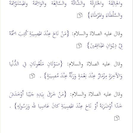
والحِالِقَةَ والخَارِقَةَ والشَّاقَّةَ والسَّالِغَة والوَاشِمَةَ والمُسْتَوْشِمَةَ
والسَّلْطَاءَ والمَرْطَاءَ}
وقال عليه الصلاة والسلام:
{مَنْ نَاحَ عِنْدَ المُصِيبَةِ كُتِبَ اسْمُهُ
فِيْ دِيْوَانِ المُنَافِقينَ}
وقال عليه الصلاة والسلام:
{صَوْتَانِ مَلْعُونَانِ في الدُّنْيا
وَالآخِرَةِ مِزْمَارٌ عِنْدَ نِعْمَةٍ وَرَنَّةٌ عِنْدَ مُصِيبَةٍ}
.
وقال عليه الصلاة والسلام:
{مَنْ خَرَقَ بِيَدِهِ جَيْبَا أَوْخَدَشَ
خَدّا أَوْضَرَبَهُ أَوْ نَاحَ عِنْدَ المُصِيبَةِ كانَ عَاصِيا لله وَرَسُولِهِ}
.