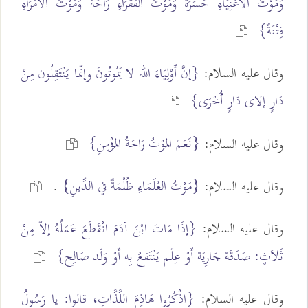
وَمَوْتُ الأَغْنِيَاءِ حَسَرَةٌ وَمَوْتُ الفُقَرَاءِ رَاحَةٌ وَمَوْتُ الأُمَرَاءِ
فِتْنَةٌ}
وقال عليه السلام:
{إنَّ أَوْلِيَاءَ الله لا يَمُوتُونَ وإنّما يَنْتَقِلُون مِنْ
دَارٍ إلاى دَارٍ أُخْرَى}
{نَعَمْ المَوْتُ رَاحَةُ المُؤْمِنِ}
وقال عليه السلام:
{مَوْتُ العُلَمَاءِ ظُلْمَةٌ في الدِّينِ}
وقال عليه السلام:
.
وقال عليه السلام:
{إذَا مَاتَ ابْنَ آدَمَ انْقَطَعَ عَمَلُهُ إلاّ مِنْ
ثَلاَثٍ: صَدَقَة جَارِيَة أَوْ عِلْم يَنْتَفعُ بِه أَوْ وَلَد صَالِح}
وقال عليه السلام:
{اذْكُرُوا هَاذِمَ اللَّذَّاتِ، قالوا: يا رَسُولُ