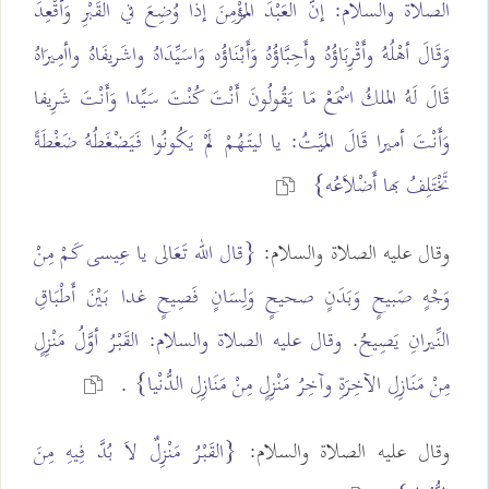
الصلاة والسلام: إنَّ العَبْدَ المُؤْمِنَ إذا وُضِعَ في القَبْرِ وَأُقْعِدَ
وَقَالَ أهْلُهُ وأَقْرِبَاؤُهُ وأَحِبَّاؤُهُ وَأَبْنَاؤُه وَاسَيِّدَاهُ واشَريفَاهُ واأمِيرَاهُ
قَالَ لَهُ الملكُ اسْمَعْ مَا يَقُولُونَ أَنْتَ كُنْتَ سَيِّدا وَأَنْتَ شَرِيفا
وَأَنْتَ أميرا قَالَ المَيِّتُ: يا ليتَهُمْ لَمْ يَكُونُوا فَيَضْغَطُهُ ضَغْطَةً
تَخْتَلِفُ بها أَضْلاَعُه}
وقال عليه الصلاة والسلام:
{قال الله تَعَالى يا عِيسى كَمْ مِنْ
وَجْهٍ صَبيحٍ وَبَدَنٍ صحيحٍ وَلِسَانٍ فَصِيحٍ غدا بَيْنَ أَطْبَاقِ
النِّيرانِ يَصِيحُ. وقال عليه الصلاة والسلام: القَبْرُ أوَّلُ مَنْزِلٍ
مِنْ مَنَازِلِ الآخِرَةِ وآخِرُ مَنْزِلٍ مِنْ مَنَازِلِ الدُّنْيا}
.
وقال عليه الصلاة والسلام:
{القَبْرُ مَنْزِلٌ لاَ بُدَّ فِيهِ مِنَ