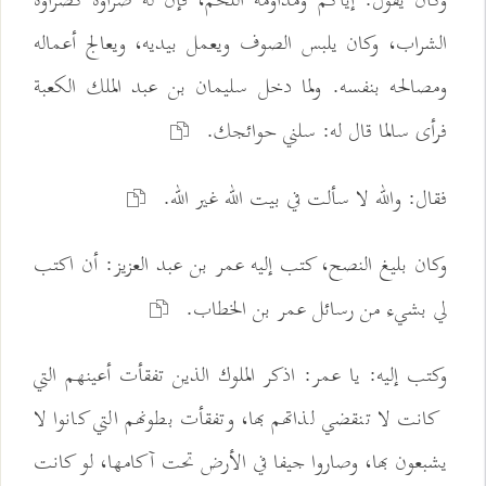
وكان يقول: إياكم ومداومة اللحم، فإن له ضراوة كضراوة
الشراب، وكان يلبس الصوف ويعمل بيديه، ويعالج أعماله
ومصالحه بنفسه. ولما دخل سليمان بن عبد الملك الكعبة
فرأى سالما قال له: سلني حوائجك.
فقال: والله لا سألت في بيت الله غير الله.
وكان بليغ النصح، كتب إليه عمر بن عبد العزيز: أن اكتب
لي بشيء من رسائل عمر بن الخطاب.
وكتب إليه: يا عمر: اذكر الملوك الذين تفقأت أعينهم التي
كانت لا تنقضي لذاتهم بها، وتفقأت بطونهم التي كانوا لا
يشبعون بها، وصاروا جيفا في الأرض تحت آكامها، لو كانت