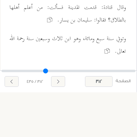
وقال قتادة: قدمت المدينة فسألت: من أعلم أهلها
بالطلاق؟ فقالوا: سليمان بن يسار.
وتوفي سنة سبع ومائة، وهو ابن ثلاث وسبعين سنة رحمة الله
تعالى.
الصفحة
312 / 435
القاسم بن محمد بن أبي بكر
هو أبو محمد
"القاسم بن محمد"
بن أبي بكر الصديق رضي
الله عنه.