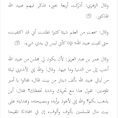
وقال الزهري: أدركت أربعة بحور، فذكر فيهم عبيد الله
المذكور.
وقال: سمعت من العلم شيئا كثيرا فظننت أني قد اكتفيت،
حتى لقيت عبيد الله؛ فإذا كأني ليس في يدي شيء.
وقال عمر بن عبد العزيز: لأن يكون لي مجلس من عبيد الله
أحب إلى من الدنيا وما فيها. وقال: والله إني لأشتري ليلة
من ليالي عبيد الله بألف دينار من بيت المال، فقالوا يا أمير
المؤمنين: تقول هذا مع تحريك وشدة تحفظك؟ فقال: أين
يذهب بكم؟ والله إني لأعود برأيه، وبنصيحته، وبهدايته على
بيت مال المسلمين بألوف وألوف، إن في المحادثة تلقيحا