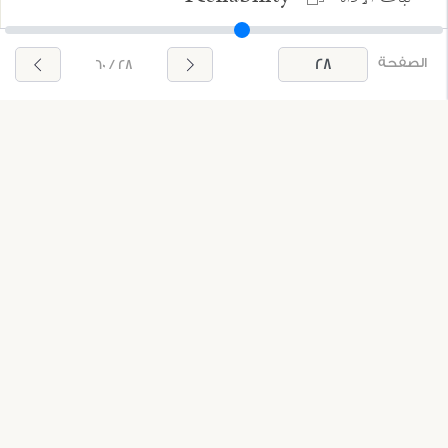
الصفحة
28 / 60
تم حساب معامل ثبات ألفا كرونباخ Alpha
Cronbach Coefficient لأجل التأكد من ثبات
الأداة، هذا وقد بلغ متوسط قيم معامل ثبات ألفا كرونباخ
وهذا يؤكد ثبات المقياس.
(0، 871)
إجراءات الدراسة
قام الباحث بتوزيع 450 استبانة على عينة الدراسة -
طلاب التعليم العام بمدينة الرياض في ثلاث مدارس إبتدائية
وثلاث مدارس متوسطة وثلاث مدارس ثانوية - بعدد 150