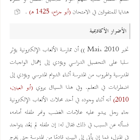
هدايا للمتفوقين في الامتحان
.
(أبو جراح، 1425 هـ)
الأضرار الأكاديمية
تخبر Mai، 2010 )) أن ممارسة الألعاب الإلكترونية يؤثر
سلبا على التحصيل الدراسي ويؤدي إلى إهمال الواجبات
المدرسية والهروب من المدرسة أثناء الدوام المدرسي ويؤدي إلى
اضطرابات في التعلم. وفي هذا السياق يروي
(أبو العينين،
أنه أثناء وجوده في أحد محلات الألعاب الإلكترونية
2010)
جاء رجل يبدو عليه علامات الغضب ونهر طفله أمامه،
فسأله عن السبب في ذلك فقال له: إن طفله لم يَعُد يتواجد
في المنزل، فما إن يأتي إلى البيت قادمًا من المدرسة حتى يخرج