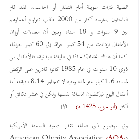
تمضية فترات طويلة أمام التلفاز أو الحاسب. فقد قام
الباحثون بدارسة أكثر من 2000 طالب تتراوح أعمارهم
بين 9 سنوات و 18 سنة، وتبين أن معدلات أوزان
الأطفال ازدادت من 54 كيلو جرامًا إلى 60 كيلو جرامًا،
كما أن هناك انخفاضًا حادًا في اللياقة البدنية، فالأطفال من
ذوي 10 سنوات في عام 1985 كانوا قادرين على الركض
لمسافة 1.6 كيلو متر لمدة زمنية لا تتجاوز 8.14 دقيقة، أما
أطفال اليوم فيركضون المسافة نفسها ولكن في عشر دقائق أو
أكثر
.
(أبو جراح، 1425 هـ)
وفي موضوع ذي صلة، تقدر جمعية السمنة الأمريكية
(American Obesity Association
(AOA،