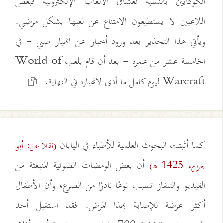
الكوكايين بالنسبة لعشاق الألعاب الإلكترونية فبعض
اللاعبين لا يستطيعون الامتناع عن لعبها بشكل مرضي.
ويأتي هذا التحذير بعد ورود أخبار عن انهيار صبي - في
الخامسة عشر من عمره - بعد أن قام بلعب World of
Warcraft ليوم كامل ما أدى لانهياره في النهاية.
كما أثبتت البحوث العلمية للأطباء في اليابان
(نقلا عن: أبو
أن بعض الومضات الضوئية المنبعثة من
جراح، 1425 هـ)
الفيديو والتلفاز تسبب نوعًا نادرًا من الصرع، وأن الأطفال
أكثر عرضة للإصابة بهذا المرض. فقد استقبل أحد