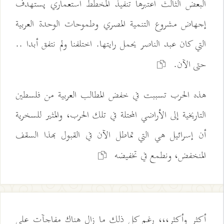
البعض الثالث اعتبرها تنفيذ المخطط استعماري پستهدف
إجهاض مشروع التنمية المصري وطموحات الوحدة العربية
التي كان عبد الناصر يحمل رايتها. اختلفنا ولم نتفق أبدا ..
حتى الآن.
هذه الحرب تسببت في خفض المطالب العربية من فلسطين
التاريخية إلى الأراضي المحتلة في تلك الحرب، والمثير للسخرية
أن إسرائيل هي التي تماطل الآن في القبول بهذا السقف
المنخفض، ونطمع في تخفيضه
أكثر وأكثر،،، رغم كل ذلك ما زال هناك مفاجآت على