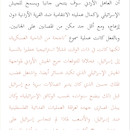
أن العاهل الأردني سوف يتنحى جانبا ويسمح للجيش
الإسرائيلي بإكمال عمليته الانتقامية ضد القرية الأردنية دون
إزعاج، ومع أقل حد مكن من المصابين على الجانبين.
وبالفعل كانت عملية سموع
"ناجحة من الناحية العسكرية،
لكنها كانت في ذات الوقت فشلا استراتيجيا خطيرا بالنسبة
إلى إسرائيل. فخلافا للتوقعات خرج الجيش الأردني لمواجهة
الجيش الإسرائيلي الذي تكبد خسائر أيضا. واشتعل غضب
الملك حسين الذي كان يدير اتصالات سرية مع إسرائيل
قبل ذلك ببضع سنوات، بحسب الوثائق الإسرائيلية، وكان
يبذل قصارى جهده لعرقلة العمليات الفدائية الفلسطينية
ضد إسرائيل. والأصعب لماذا لم تتجاسر إسرائيل على