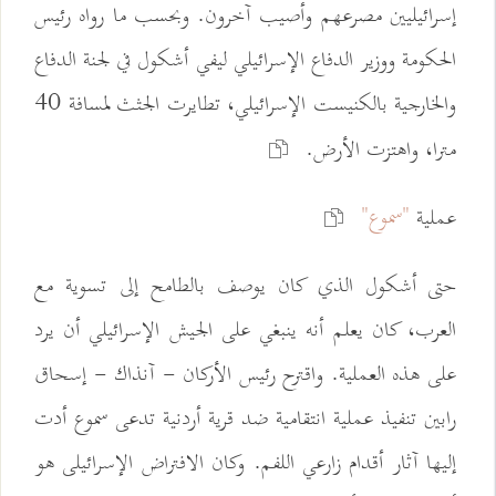
إسرائيليين مصرعهم وأصيب آخرون. وبحسب ما رواه رئيس
الحكومة ووزير الدفاع الإسرائيلي ليفي أشكول في لجنة الدفاع
والخارجية بالكنيست الإسرائيلي، تطايرت الجثث لمسافة 40
مترا، واهتزت الأرض.
"سموع"
عملية
حتى أشكول الذي كان يوصف بالطامح إلى تسوية مع
العرب، كان يعلم أنه ينبغي على الجيش الإسرائيلي أن يرد
على هذه العملية. واقترح رئيس الأركان - آنذاك - إسحاق
رابين تنفيذ عملية انتقامية ضد قرية أردنية تدعى سموع أدت
إليها آثار أقدام زارعي اللفم. وكان الافتراض الإسرائيلى هو