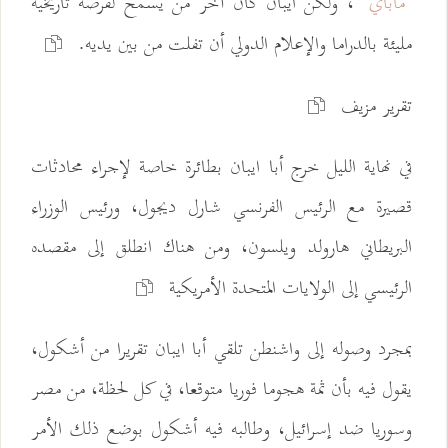
"ماباي"
، ولكن ايبان كان آخر من يسمح لفرصة تاريخية
مليئة بالدراما والإعلام الدولي أن تفلت من بين يديه.
تقرير مزيف
في نهاية الليل خرج أبا ايبان بطائرة خاصة لإجراء محادثات
قصيرة مع الرئيس الفرنسي شارل ديجول، ورئيس الوزراء
البريطاني هارولد ويلسون، ومن هناك انطلق إلى مقصده
الرئيسي إلى الولايات المتحدة الأمريكية
بمجرد وصوله إلى واشنطن تلقي أبا ايبان تقريرا من أشكول،
يقول فيه بأن ثمة هجوما فوريا متوقعا، في كل لحظة، من مصر
وسوريا ضد إسرائيل، وطالبه فيه أشكول بوضع ذلك الأمر