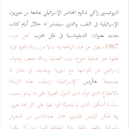
البروفيسور زاکي شالوم المحاضر الإسرائيلي بجامعة بن جوريون
الإسرائيلية في النقب والذي سيصدر له خلال أيام كتاب
جديد بعنوان: الدبلوماسية في ظل الحرب
"عن حرب
1967، يقول عن هذه الواقعة إنه بدلا من رسالة القوة المراد
نقلها عبر عملية سموع، بثت العملية رسالة ضعف وخوف
إسرائيلي من المواجهة مع سوريا. ويضيف في مقال له
بصحيفة"
هاأرتس
"الإسرائيلية: ارتبطت هذه الرسالة
بالانطباع الذي تولد لدى الدول العربية على ما يبدو بسبب
سياسة أشكول الذي لم يتحرك للرد بقوة على كل تحد عربي.
ربما تمكن الرئيس المصري جمال عبدالناصر من التحرش
بإسرائيل والفوز بإنجاز يترك انطباعا كبيرا دون أن يكون