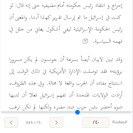
إحراج و انتقاد رئيس حكومته أمام مضيفيه حتى إنه قال: لو
كنت في إسرائيل ما تم إرسال تقرير كهذا أبدا. والمعنى أن
رئيس الحكومة الإسرائيلية ليفي أشكول يعاني من خلل في
فهمه السياسية.
وقد تبين لايبان أيضأ بسرعة أن جونسون لم يكن مسرورا
برؤيته؛ فقد توصلت الإدارة الأمريكية في ذلك الوقت إلى
استنتاج مفاده أن الحرب واقعة لا محالة. وفي هذه الظروف،
أرادت الولايات المتحدة أن تفهم إسرائيل فعلا أن لديها
ضوء أخضر بشن حرب ضد مصر، ولكنها لم تكن ترغب
في أن تبدو كمن منع هذا الضوء فعلا! فاللقاء بالرئيس
الصفحة
240 / 578
الأمريکي قبل وقت قصير للغاية من وقوع الحرب كان بخلق