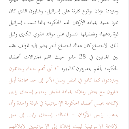
ومترددة تؤذن بوقوع كارثة على إسرائيل، وشارون الذي كان
مجرد عميد بقيادة الأركان اتهم الحكومة بانها تسلب إسرائيل
قوة ردعها، وتفضيلها التسول على موائد القوي الكبرى وقبل
ذلك الاجتماع كان هناك اجتماع آخر يشير إليه المؤلف عقد
بين الجانبين في 28 مايو حيث اتهم الجنرالات أعضاء
الحكومة بأنهم ينصرفون كاليهود
"؛ أي أنهم جبناء وخائفون
ومترددون كما كانوا في المنفى وصل الأمر إلى حد محادثة أريل
شارون مع بعض زملائه بقيادة الجيش ومنهم إسحاق رابين
لإقناعه بحبس أعضاء الحكومة الإسرائيلية في غرفة واحدة وأن
يذهب رئيس الأركان - آنذاك. إسحاق رابين إلى مبنى
الإذاعة الإسرائيلية ليبث إعلانا إلى الإسرائيليين لإبلاغهم