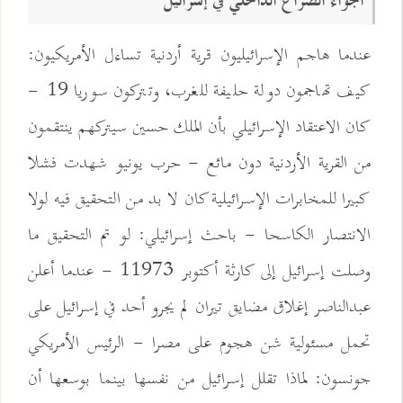
أجواء الصراع الداخلي في إسرائيل
عندما هاجم الإسرائيليون قرية أردنية تساءل الأمريكيون:
كيف تهاجمون دولة حليفة للغرب، وتتركون سوريا 19 -
كان الاعتقاد الإسرائيلي بأن الملك حسين سيتركهم ينتقمون
من القرية الأردنية دون مائع - حرب يونيو شهدت فشلا
كبيرا للمخابرات الإسرائيلية كان لا بد من التحقيق فيه لولا
الانتصار الكاسحا - باحث إسرائيلي: لو تم التحقيق ما
وصلت إسرائيل إلى كارثة أكتوبر 11973 - عندما أعلن
عبدالناصر إغلاق مضايق تيران لم يجرو أحد في إسرائيل على
تحمل مسئولية شن هجوم على مصرا - الرئيس الأمريكي
جونسون: لماذا تقلل إسرائيل من نفسها بينما بوسعها أن