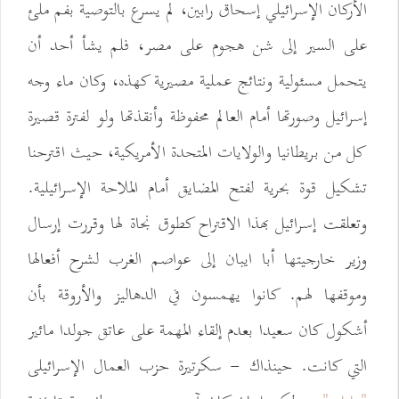
الأركان الإسرائيلي إسحاق رابين، لم يسرع بالتوصية بفم ملئ
على السير إلى شن هجوم على مصر، فلم يشأ أحد أن
يتحمل مسئولية ونتائج عملية مصيرية كهذه، وكان ماء وجه
إسرائيل وصورتها أمام العالم محفوظة وأنقذتها ولو لفترة قصيرة
كل من بريطانيا والولايات المتحدة الأمريكية، حيث اقترحنا
تشكيل قوة بحرية لفتح المضايق أمام الملاحة الإسرائيلية.
وتعلقت إسرائيل بهذا الاقتراح كطوق نجاة لها وقررت إرسال
وزير خارجيتها أبا ايبان إلى عواصم الغرب لشرح أفعالها
وموقفها لهم. كانوا يهمسون في الدهاليز والأروقة بأن
أشكول كان سعيدا بعدم إلقاء المهمة على عاتق جولدا مائير
التي كانت. حينذاك - سكرتيرة حزب العمال الإسرائيلى