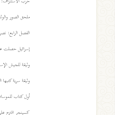
حرب الاستنزاف:
ملحق الصور والوثائق 1997
الفصل الرابع: نصر أك
إسرائيل حصلت على خطة
وثيقة للجيش الإسر
وثيقة سرية كتبها ا
أول كتاب للموساد
کسينجر اقترح على