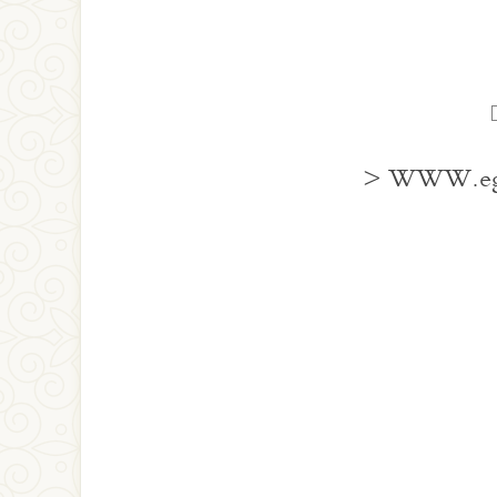
> WWW.egypt