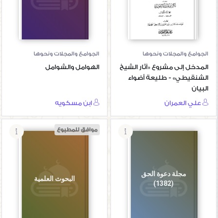
طليعة أضواء البيان
الجوامع والمجلات ونحوها
الجوامع والمجلات ونحوها
المدخل إلى مشروع «آثار الشيخ
الهوامل والشوامل
الشنقيطي» - طليعة أضواء
البيان
علي العمران
ابن مسكويه
موافق للمطبوع
مجلة دعوة الحق
البحوث العلمية
(1382)