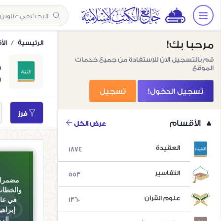
مرحبا بك!
الرئيسية
ال
قم بالتسجيل الآن للإستفادة من جميع خدمات
ك
الموقع
43)
تسجيل الدخول!
تسجيل
فرز
الأقسام
عرض الكل
العقيدة
1874
التفاسير
553
مضمرات
والخطاب
علوم القرآن
1360
في عال
إبراهي
الر