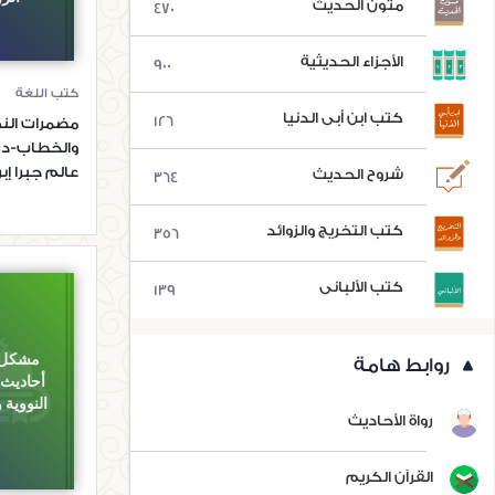
متون الحديث
470
الأجزاء الحديثية
900
كتب اللغة
كتب ابن أبي الدنيا
126
مضمرات ال
والخطاب-در
عالم جبرا إب
شروح الحديث
364
الروائي
كتب التخريج والزوائد
356
كتب الألباني
139
مشكل 
روابط هامة
أحاديث 
النووية 
رواة الأحاديث
القرآن الكريم