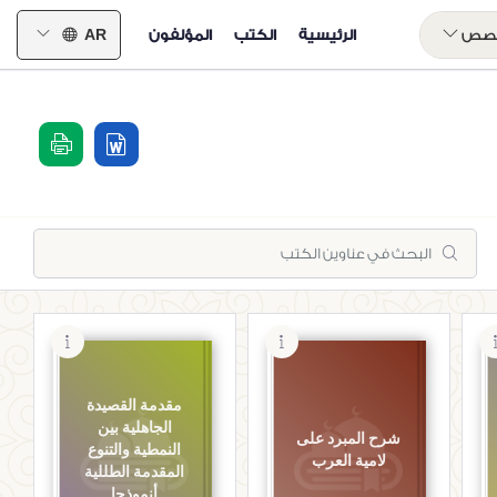
خصص
الرئيسية
الكتب
المؤلفون
AR
مقدمة القصيدة
الجاهلية بين
شرح المبرد على
النمطية والتنوع
لامية العرب
المقدمة الطللية
أنموذجا