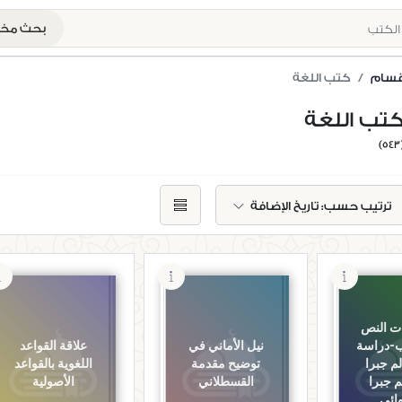
بحث م
أقسام
كتب اللغة
تب اللغة
(5
ترتيب حسب:
تاريخ الإضافة
 النص
-دراسة
نيل الأماني في
علاقة القواعد
م جبرا
توضيح مقدمة
اللغوية بالقواعد
م جبرا
القسطلاني
الأصولية
وائي