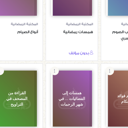
انية
المكتبة الرمضانية
المكتبة الرمضانية
 الصوم
همسات رمضانية
أنواع الصيام
سري
بدون مؤلف
همسات إلى
القراءة من
 فوائد
الفضائيات ... في
المصحف في
كام
شهر الرحمات
التراويح