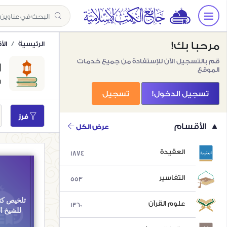
مرحبا بك!
الرئيسية
ال
قم بالتسجيل الآن للإستفادة من جميع خدمات
ا
الموقع
12)
تسجيل الدخول!
تسجيل
فرز
الأقسام
عرض الكل
العقيدة
1874
التفاسير
553
تلخيص كت
علوم القرآن
1360
للشيخ ا