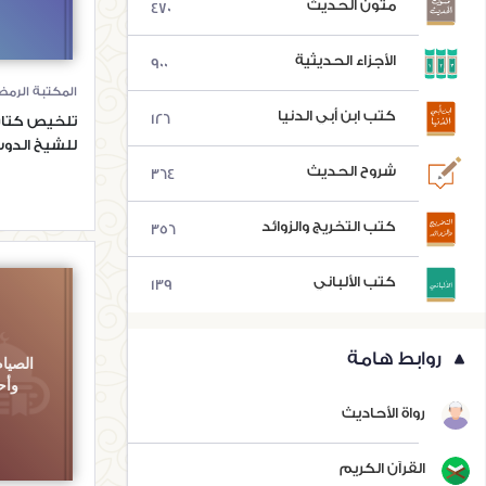
متون الحديث
470
الأجزاء الحديثية
900
المكتبة الرمض
كتب ابن أبي الدنيا
126
تلخيص كتاب
للشيخ الدو
شروح الحديث
364
كتب التخريج والزوائد
356
كتب الألباني
139
روابط هامة
الصيام
وأح
رواة الأحاديث
القرآن الكريم