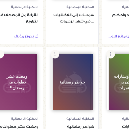
انية
المكتبة الرمضانية
المكتبة الرمضانية
د وأحكام
همسات إلى الفضائيات
القراءة من المصحف ف
... في شهر الرحمات
التراويح
عبد الله بن مانع الروقي
بدون مؤلف
وبشارات
ومضت عشر
تمرين
خواطر رمضانية
خطوات من
تمرات
رمضان!!
انية
المكتبة الرمضانية
المكتبة الرمضانية
رات
خواطر رمضانية
ومضت عشر خطوات م