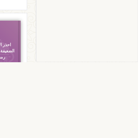
احذر ا
الضعيفة
رمض
المكتبة الرمض
احذر الأحاد
في فضل رم
إسلام محم