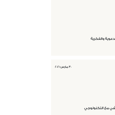
دعوية والفكرية
٣٠ مارس ٢٠٢١
اشي مع التكنولوجي