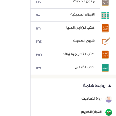
متون الحديث
470
الأجزاء الحديثية
900
كتب ابن أبي الدنيا
126
شروح الحديث
364
كتب التخريج والزوائد
356
كتب الألباني
139
روابط هامة
رواة الأحاديث
القرآن الكريم