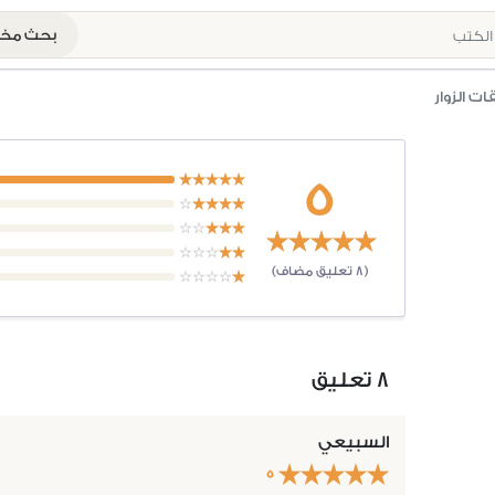
بحث م
ات الزوار
5
(8 تعليق مضاف)
8 تعليق
السبيعي
5