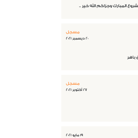
روع المبارك وجزاكم الله خير ..
مسجل
٢٠ ديسمبر ٢٠٢١
 باهر
مسجل
٢٧ أكتوبر ٢٠٢١
١٩ مايو ٢٠٢١