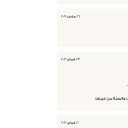
٢٦ مارس ٢٠٢١
٢٣ فبراير ٢٠٢١
 والسنة من غيرها.
٢٠ فبراير ٢٠٢١