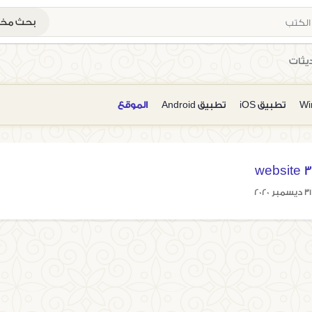
بحث م
يثات
تطبيق iOS
تطبيق Android
الموقع