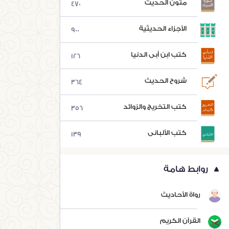
متون الحديث
470
الأجزاء الحديثية
900
كتب ابن أبي الدنيا
126
شروح الحديث
364
كتب التخريج والزوائد
356
كتب الألباني
139
روابط هامة
رواة الأحاديث
القرآن الكريم