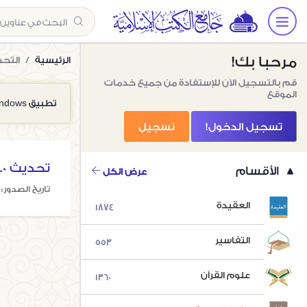
مرحبا بك!
الرئيسية
التحد
قم بالتسجيل الآن للإستفادة من جميع خدمات
الموقع
تطبيق Windows
تسجيل الدخول!
تسجيل
تحديث website 3.0
الأقسام
عرض الكل
تاريخ الصدور: ٣١ ديسمبر ٢٠٢٠
العقيدة
1874
التفاسير
553
علوم القرآن
1360