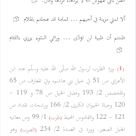
الظن بأبي المهوّش أنه لا يردها، فردها وقال:
ألا ئمتي مزينة في أخيهم … قمامة قد عجلتم بالملام
ظننتم أن ظبية لن تؤدّى … ورائي السّوء يزري باللئام
ورد الظرب لرسول الله صلّى الله عليه وسلّم عند ابن
(1)
الأعرابي ص 51 في خيل بني هاشم، وفي المعارف ص 65
والمخصص 2/ 193 وفضل الخيل ص 78 و 119 -
120 وحياة الحيوان الكبرى 2/ 166 ورشحات المداد ص
121 - 122 والقاموس المحيط
1/ 99 ومن معانيه
(ظرب)
الجبل الصغير. وورد في العمدة 2/ 234
وهو
(الضرب)