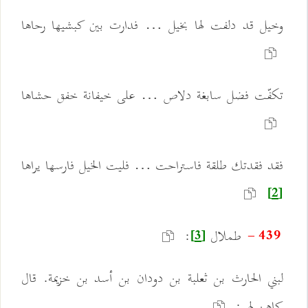
وخيل قد دلفت لها بخيل … فدارت بين كبشيها رحاها
تكفّت فضل سابغة دلاص … على خيفانة خفق حشاها
فقد فقدتك طلقة فاستراحت … فليت الخيل فارسها يراها
[2]
طملال
:
439 -
[3]
لبني الحارث بن ثعلبة بن دودان بن أسد بن خزيمة. قال
كاهن لهم: