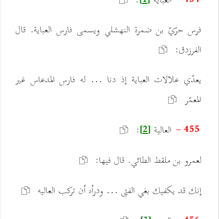
العباية
:
454 -
[1]
فرس حرّيّ بن ضمرة النهشلي ويسمى فارس العباية. قال
الفرزدق:
يعدّي علالات العباية إذ دنا … له فارس المدعاس غير
المعمّر
العالية
:
455 -
[2]
لعمرو بن ملقط الطائي. قال فيها:
إنك قد يكفيك بغي الفتى … ودرأه أن تركب العاليه