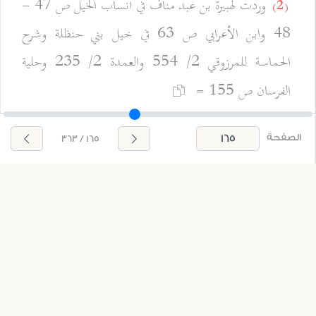
وردت لهبيرة بن عبد مناف في أنساب الخيل ص 47 -
(2)
48 وابن الأعرابي ص 63 في خيل بني حنظلة وشرح
الحماسة للمرزوقي 2/ 554 والعمدة 2/ 235 وحلية
الفرسان ص 155 =
الصفحة
165 / 363
تسائلني بنو جشم بن بكر … أغرّاء العرادة أم بهيم
[1]
العرادة
:
459 -
[2]
فرس أبي دؤاد الإيادي. ولها يقول: