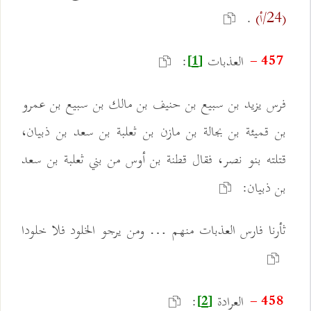
.
(24/أ)
العذبات
:
457 -
[1]
فرس يزيد بن سبيع بن حنيف بن مالك بن سبيع بن عمرو
بن قميئة بن بجالة بن مازن بن ثعلبة بن سعد بن ذبيان،
قتلته بنو نصر، فقال قطنة بن أوس من بني ثعلبة بن سعد
بن ذبيان:
ثأرنا فارس العذبات منهم … ومن يرجو الخلود فلا خلودا
العرادة
:
458 -
[2]