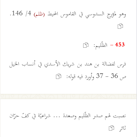
وهو لمؤرج السدوسي في القاموس المحيط
4/ 146.
(ظلم)
الظّليم:
453 -
فرس لفضالة بن هند بن شريك الأسدي في أنساب الخيل
ص 36 - 37 وأورد فيه قوله:
نصبت لهم صدر الظّليم وصعدة … شراعيّة في كفّ حرّان
ثائر