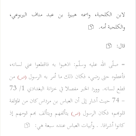
لابن الكلحبة، واسمه هبيرة بن عبد مناف اليربوعي،
والكلحبة أمه.
قال:
= صلّى الله عليه وسلّم: اذهبوا به فاقطعوا عني لسانه،
فأعطوه حتى رضي، فكان ذلك ما أمر به الرسول
من
(ص)
قطع لسانه. وورد الخبر مفصلا في خزانة البغدادي 1/ 73
- 74 حيث أشار إلى أن العباس بن مرداس كان من المؤلفة
قلوبهم، فكان الرسول
يتألفهم ويتألف بهم قومهم إذ
(ص)
كانوا أشرافا. . وأبيات العباس عنده سبعة هي: