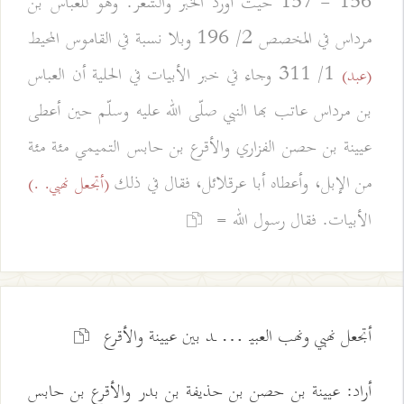
156 - 157 حيث أورد الخبر والشعر. وهو للعباس بن
مرداس في المخصص 2/ 196 وبلا نسبة في القاموس المحيط
1/ 311 وجاء في خبر الأبيات في الحلية أن العباس
(عبد)
بن مرداس عاتب بها النبي صلّى الله عليه وسلّم حين أعطى
عيينة بن حصن الفزاري والأقرع بن حابس التميمي مئة مئة
من الإبل، وأعطاه أبا عرقلائل، فقال في ذلك
(أتجعل نهبي. .)
الأبيات. فقال رسول الله =
أتجعل نهبي ونهب العبيـ … ـد بين عيينة والأقرع
أراد: عيينة بن حصن بن حذيفة بن بدر والأقرع بن حابس